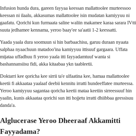
Infusion hunda dura, gareen fayyaa keessan mallattoolee murteessoo
keessan ni ilaalu, akkasumas mallattoolee isin mudatan kamiyyuu ni
gaafatu. Qorichi kun furmaata saline waliin makamee karaa sarara IVtti
suuta jedhamee kennama, yeroo baay'ee sa'aatii 1-2 keessatti.
Yaada yaala dura soomuun si hin barbaachisu, garuu duraan nyaata
salphaa nyaachuun matadoo'ina kamiyyuu ittisuuf gargaara. Uffata
mijataa uffadhuu fi yeroo yaala itti fayyadamtuuf wanta si
bashannansiisu fidi, akka kitaabaa ykn taableetii.
Doktarri kee qoricha kee sirrii ta'e ulfaatina kee, hamaa mallattoolee
keetii fi akkaataa yaalaaf deebii kennitu irratti hundeeffatee murteessa.
Yeroo kamiyyuu sagantaa qoricha keetii mataa keetiin sirreessuuf hin
yaalin, kunis akkaataa qorichi sun itti hojjetu irratti dhiibbaa geessisuu
danda'a.
Alglucerase Yeroo Dheeraaf Akkamitti
Fayyadama?