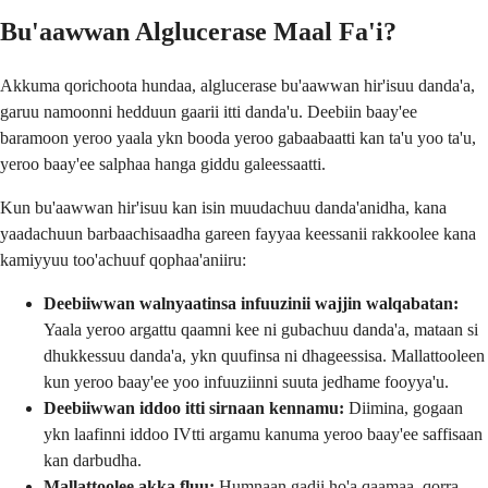
Bu'aawwan Alglucerase Maal Fa'i?
Akkuma qorichoota hundaa, alglucerase bu'aawwan hir'isuu danda'a,
garuu namoonni hedduun gaarii itti danda'u. Deebiin baay'ee
baramoon yeroo yaala ykn booda yeroo gabaabaatti kan ta'u yoo ta'u,
yeroo baay'ee salphaa hanga giddu galeessaatti.
Kun bu'aawwan hir'isuu kan isin muudachuu danda'anidha, kana
yaadachuun barbaachisaadha gareen fayyaa keessanii rakkoolee kana
kamiyyuu too'achuuf qophaa'aniiru:
Deebiiwwan walnyaatinsa infuuzinii wajjin walqabatan:
Yaala yeroo argattu qaamni kee ni gubachuu danda'a, mataan si
dhukkessuu danda'a, ykn quufinsa ni dhageessisa. Mallattooleen
kun yeroo baay'ee yoo infuuziinni suuta jedhame fooyya'u.
Deebiiwwan iddoo itti sirnaan kennamu:
Diimina, gogaan
ykn laafinni iddoo IVtti argamu kanuma yeroo baay'ee saffisaan
kan darbudha.
Mallattoolee akka fluu:
Humnaan gadii ho'a qaamaa, qorra