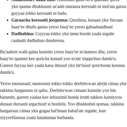
ykn qaama dhukkunni sa'aatii muraasa keessatti ni mul'ata garuu
guyyaa tokko keessatti ni badu.
Garaacha keessatti jeequmsa:
Quufinsa, kusaan ykn fincaan
baay'ee dhufu garuu yeroo baay'ee yeroo gabaabaadhaaf.
Dadhabina:
Guyyaa tokko ykn lama booda yaala argatte
caalaatti dadhabuu dandeessa.
Bu'aaleen walii galaa kunniin yeroo baay'ee to'atamoo dha, yeroo
baay'ee qaamni kee qoricha kanaaf yoo to'ate xiqqachuu danda'u.
Gareen fayyaa kee yaala kana ittisuuf ykn hir'isuuf qorichoota kennuu
danda'u.
Yeroo muraasaaf, namoonni tokko tokko deebiiwwan alerjii cimaa ykn
rakkina hargansuu ni qabu. Deebiiwwan cimaan kunniin yoo hin
baramin, gareen yaalaa kee infuuzinii hunda irratti rakkoo kamiyyuu
duraan dursanii argachuuf si hordofa. Yoo dhukkubni qomaa, rakkina
hargansuu cimaa ykn gogaa bal'inaan babal'ate argatte, kun
xiyyeeffannaa yaala hatattamaa barbaada.