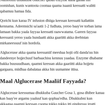
oomishan, kunis wantoota coomaa qaama isaanii keessatti walitti
qabamuu hamaa fida.
Qorichi kun karaa IV infusion dhiiga keessan keessatti kallattiin
kennama. Adeemsichi sa'aatii 1-2 fudhata, yeroo baay'ee torban lama
lamaan bakka yaala fayyaa keessatti raawwatama. Gareen fayyaa
keessanii yeroo yaala hundaatti akka gaariitti akka deebistan
mirkaneessuuf isin hordofa.
Alglucerase akka qaama keessaniif meeshaa hojii ofii danda'uu hin
dandeenye hojjechuuf barbaachisu kennuu yaadaa. Enzyme dhabame
bakka buusuudhaan, qaamni keessan akka gaariitti akka hojjetu
gargaara, miidhaa dabalataa akka hin uumamne ittisa.
Maal Alglucerase Maaliif Fayyada?
Alglucerase keessumaa dhukkuba Gaucher Gosa 1, gosa dhibee kanaa
kan baay'ee argamu yaaluuf kan qophaa'edha. Dhukkubni kun
akkaataa qaamni keessan cooma tokko tokko itti qindeessu irratti