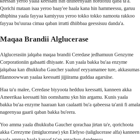
keessan yeroo yaala keessatti isin dhiheenyaan hordofuu qaba ta'a.
Qorichi mataan isaa yeroo baay'ee haala kana hin hammeessu, garuu
dhiphina yaala fayyaa kamiyyuu yeroo tokko tokko namoota rakkoo
fayyaa bu'uuraa cimaa qaban irratti dhiibbaa geessisuu danda'a.
Maqaa Brandii Alglucerase
Alglucerasiin jalqaba maqaa brandii Ceredase jedhamuun Genzyme
Corporationiin gabaatti dhiyaate. Kun yaala bakka bu'aa enzyme
jalqabaa kan dhukkuba Gaucher yaaluuf eeyyamamee ture, akkasumas
filannoowwan yaalaa keessatti jijjiirama guddaa agarsiise.
Haa ta'u malee, Ceredase biyyoota hedduu keessatti, kanneen akka
Ameerikaa keessatti hin oomshamu ykn hin argamu. Kunis yaala
bakka bu'aa enzyme haaraan kan caalaatti bu'a qabeessa ta'anii fi amala
nageenyaa gaarii qaban bakka bu'eera.
Yoo amma yaala dhukkuba Gaucher qorachaa jirtan ta'e, qorichoota
akka Cerezyme (imiglucerase) ykn Elelyso (taliglucerase alfa) kanneen
yaala ammaa haala kanaaf ta'an argachuu dandeessu.