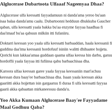
Alglucerase Dubartoota Ulfaaaf Nageenyaa Dhaa?
Alglucerase ulfa keessatti fayyadamuun ni danda'ama yeroo bu'aan
isaa balaa danda'amu caalu. Dubartoonni hedduun dhukkuba Gaucher
qaban, ulfa keessatti yaala bakka bu'aa enzyme fayyaa haadhaa fi
daa'imaaf bu'aa qabuun milkiin itti fufaniiru.
Doktarri keessan yoo yaala ulfa keessatti barbaaddan, haala keessanii fi
guddina daa'ima keessanii hordofuuf isiniin walitti dhihaatee hojjeta.
Qorichi kun lakkaa'amaa guddaan qaama ulfaa keessa hin darbu, garuu
hordoffii yaala fayyaa itti fufiinsa qabu barbaachisaa dha.
Karoora ulfaa keessan garee yaala fayyaa keessaniin mari'achuu
keessan dura baay'ee barbaachisaa dha. Isaan yaala keessan akka
gaariitti akka hojjettan isin gargaaruu fi duraa fi ulfa keessatti fayyaa
gaarii akka qabaattan mirkaneessuu danda'u.
Yoo Akka Kumaan Alglucerase Baay'ee Fayyadame
Maal Godhuu Qaba?