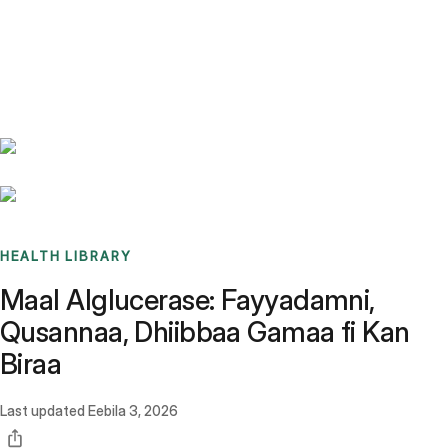
Benchmarks
Stories
FAQ
Sign up / Log in
HEALTH LIBRARY
Maal Alglucerase: Fayyadamni,
Qusannaa, Dhiibbaa Gamaa fi Kan
Biraa
Last updated
Eebila 3, 2026