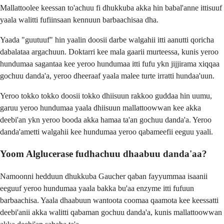
Mallattoolee keessan to'achuu fi dhukkuba akka hin babal'anne ittisuuf
yaala walitti fufiinsaan kennuun barbaachisaa dha.
Yaada "guutuuf" hin yaalin doosii darbe walgahii itti aanutti qoricha
dabalataa argachuun. Doktarri kee mala gaarii murteessa, kunis yeroo
hundumaa sagantaa kee yeroo hundumaa itti fufu ykn jijjirama xiqqaa
gochuu danda'a, yeroo dheeraaf yaala malee turte irratti hundaa'uun.
Yeroo tokko tokko doosii tokko dhiisuun rakkoo guddaa hin uumu,
garuu yeroo hundumaa yaala dhiisuun mallattoowwan kee akka
deebi'an ykn yeroo booda akka hamaa ta'an gochuu danda'a. Yeroo
danda'ametti walgahii kee hundumaa yeroo qabameefii eeguu yaali.
Yoom Alglucerase fudhachuu dhaabuu danda'aa?
Namoonni hedduun dhukkuba Gaucher qaban fayyummaa isaanii
eeguuf yeroo hundumaa yaala bakka bu'aa enzyme itti fufuun
barbaachisa. Yaala dhaabuun wantoota coomaa qaamota kee keessatti
deebi'anii akka walitti qabaman gochuu danda'a, kunis mallattoowwan