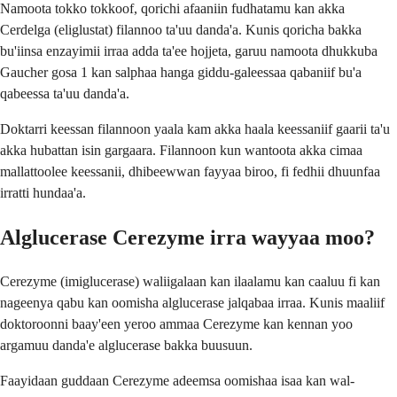
Namoota tokko tokkoof, qorichi afaaniin fudhatamu kan akka
Cerdelga (eliglustat) filannoo ta'uu danda'a. Kunis qoricha bakka
bu'iinsa enzayimii irraa adda ta'ee hojjeta, garuu namoota dhukkuba
Gaucher gosa 1 kan salphaa hanga giddu-galeessaa qabaniif bu'a
qabeessa ta'uu danda'a.
Doktarri keessan filannoon yaala kam akka haala keessaniif gaarii ta'u
akka hubattan isin gargaara. Filannoon kun wantoota akka cimaa
mallattoolee keessanii, dhibeewwan fayyaa biroo, fi fedhii dhuunfaa
irratti hundaa'a.
Alglucerase Cerezyme irra wayyaa moo?
Cerezyme (imiglucerase) waliigalaan kan ilaalamu kan caaluu fi kan
nageenya qabu kan oomisha alglucerase jalqabaa irraa. Kunis maaliif
doktoroonni baay'een yeroo ammaa Cerezyme kan kennan yoo
argamuu danda'e alglucerase bakka buusuun.
Faayidaan guddaan Cerezyme adeemsa oomishaa isaa kan wal-