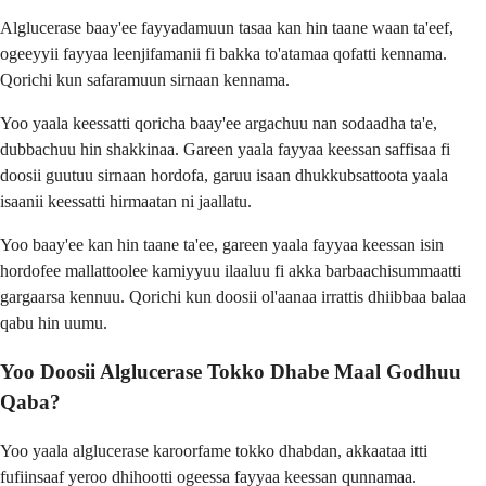
Alglucerase baay'ee fayyadamuun tasaa kan hin taane waan ta'eef,
ogeeyyii fayyaa leenjifamanii fi bakka to'atamaa qofatti kennama.
Qorichi kun safaramuun sirnaan kennama.
Yoo yaala keessatti qoricha baay'ee argachuu nan sodaadha ta'e,
dubbachuu hin shakkinaa. Gareen yaala fayyaa keessan saffisaa fi
doosii guutuu sirnaan hordofa, garuu isaan dhukkubsattoota yaala
isaanii keessatti hirmaatan ni jaallatu.
Yoo baay'ee kan hin taane ta'ee, gareen yaala fayyaa keessan isin
hordofee mallattoolee kamiyyuu ilaaluu fi akka barbaachisummaatti
gargaarsa kennuu. Qorichi kun doosii ol'aanaa irrattis dhiibbaa balaa
qabu hin uumu.
Yoo Doosii Alglucerase Tokko Dhabe Maal Godhuu
Qaba?
Yoo yaala alglucerase karoorfame tokko dhabdan, akkaataa itti
fufiinsaaf yeroo dhihootti ogeessa fayyaa keessan qunnamaa.