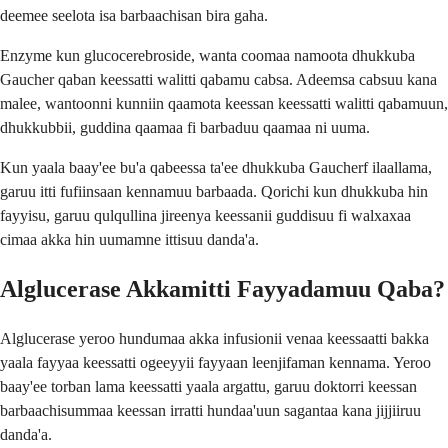
deemee seelota isa barbaachisan bira gaha.
Enzyme kun glucocerebroside, wanta coomaa namoota dhukkuba
Gaucher qaban keessatti walitti qabamu cabsa. Adeemsa cabsuu kana
malee, wantoonni kunniin qaamota keessan keessatti walitti qabamuun,
dhukkubbii, guddina qaamaa fi barbaduu qaamaa ni uuma.
Kun yaala baay'ee bu'a qabeessa ta'ee dhukkuba Gaucherf ilaallama,
garuu itti fufiinsaan kennamuu barbaada. Qorichi kun dhukkuba hin
fayyisu, garuu qulqullina jireenya keessanii guddisuu fi walxaxaa
cimaa akka hin uumamne ittisuu danda'a.
Alglucerase Akkamitti Fayyadamuu Qaba?
Alglucerase yeroo hundumaa akka infusionii venaa keessaatti bakka
yaala fayyaa keessatti ogeeyyii fayyaan leenjifaman kennama. Yeroo
baay'ee torban lama keessatti yaala argattu, garuu doktorri keessan
barbaachisummaa keessan irratti hundaa'uun sagantaa kana jijjiiruu
danda'a.