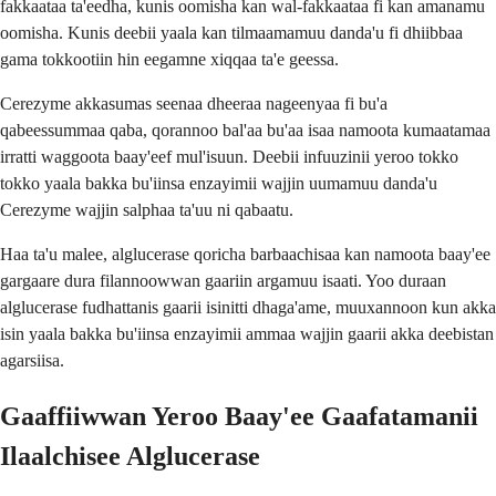
fakkaataa ta'eedha, kunis oomisha kan wal-fakkaataa fi kan amanamu
oomisha. Kunis deebii yaala kan tilmaamamuu danda'u fi dhiibbaa
gama tokkootiin hin eegamne xiqqaa ta'e geessa.
Cerezyme akkasumas seenaa dheeraa nageenyaa fi bu'a
qabeessummaa qaba, qorannoo bal'aa bu'aa isaa namoota kumaatamaa
irratti waggoota baay'eef mul'isuun. Deebii infuuzinii yeroo tokko
tokko yaala bakka bu'iinsa enzayimii wajjin uumamuu danda'u
Cerezyme wajjin salphaa ta'uu ni qabaatu.
Haa ta'u malee, alglucerase qoricha barbaachisaa kan namoota baay'ee
gargaare dura filannoowwan gaariin argamuu isaati. Yoo duraan
alglucerase fudhattanis gaarii isinitti dhaga'ame, muuxannoon kun akka
isin yaala bakka bu'iinsa enzayimii ammaa wajjin gaarii akka deebistan
agarsiisa.
Gaaffiiwwan Yeroo Baay'ee Gaafatamanii
Ilaalchisee Alglucerase