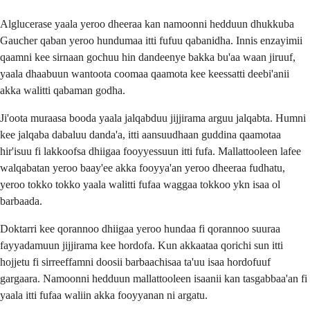
Alglucerase yaala yeroo dheeraa kan namoonni hedduun dhukkuba
Gaucher qaban yeroo hundumaa itti fufuu qabanidha. Innis enzayimii
qaamni kee sirnaan gochuu hin dandeenye bakka bu'aa waan jiruuf,
yaala dhaabuun wantoota coomaa qaamota kee keessatti deebi'anii
akka walitti qabaman godha.
Ji'oota muraasa booda yaala jalqabduu jijjirama arguu jalqabta. Humni
kee jalqaba dabaluu danda'a, itti aansuudhaan guddina qaamotaa
hir'isuu fi lakkoofsa dhiigaa fooyyessuun itti fufa. Mallattooleen lafee
walqabatan yeroo baay'ee akka fooyya'an yeroo dheeraa fudhatu,
yeroo tokko tokko yaala walitti fufaa waggaa tokkoo ykn isaa ol
barbaada.
Doktarri kee qorannoo dhiigaa yeroo hundaa fi qorannoo suuraa
fayyadamuun jijjirama kee hordofa. Kun akkaataa qorichi sun itti
hojjetu fi sirreeffamni doosii barbaachisaa ta'uu isaa hordofuuf
gargaara. Namoonni hedduun mallattooleen isaanii kan tasgabbaa'an fi
yaala itti fufaa waliin akka fooyyanan ni argatu.