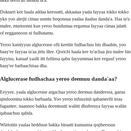
akka deebi'an sababa ta'a.
Doktarri kee haala addaa keessatti, akkaataa yaala fayyaa tokko tokko
ykn yoo alerjii cimaa uumtu boqonnaa yaalaa ilaaluu danda'a. Haa ta'u
malee, murtoonni kun yeroo hundumaa eegumsa fayyaa cimaa jalatti
of eeggannoon ni fudhatamu.
Yeroo kamiyyuu alglucerase ofii keetiin fudhachuu hin dhaabin, yoo
baay'ee fayyaa ta'aa jirtu illee. Qorichi haala kee to'achaa jira malee hin
fayyisu, kanaaf yaalli itti fufiinsa qabu fayyummaa kee eeguuf yeroo
baay'ee barbaachisaa dha.
Alglucerase fudhachaa yeroo deemuu danda'aa?
Eeyyee, yaala alglucerase argachaa yeroo deemuu dandeessa, garuu
qindoomina tokko barbaada. Yoo yeroo infuuzinii qabameefii irraa
fagaattee, naannoo bakka deemtuutti walitti dhufeenya fayyaa waliin
qabaachuu qabda.
Wiirtotiin yaalaa hedduun bakka biraatti kunuunsa qopheessuu