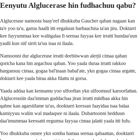
Eenyutu Alglucerase hin fudhachuu qabu?
Alglucerase namoota baay'eef dhukkuba Gaucher qaban nagaan kan
ta'e yoo ta'u, garuu haalli itti eegaluun barbaachisa ta'an jiru. Doktarri
kee fayyummaa kee waliigalaa fi seenaa fayyaa kee irratti hundaa'uun
yaalli kun siif sirrii ta'uu isaa ni ilaala.
Namoonni dur alglucerase irratti deebiiwwan alerjii cimaa qaban
qoricha kana hin argachuu qaban. Yoo yaala duraa irratti rakkoo
hargansuu cimaa, gogaa bal'inaan babal'ate, ykn gogaa cimaa argatte,
doktarri kee yaala biraa akka filattu ni gorsa.
Yaada addaa kan kennamu yoo ulfooftan ykn ulfoomuuf karoorfattan.
Alglucerasiin daa'imman guddachaa jiran irratti miidhaa akka hin
qabne kan agarsiifame ta'us, dooktarri keessan faayidaa isaa balaa
kamiyyuu waliin wal madaqsee ni ilaala. Dubartoonni hedduun
daa'imummaa keessatti eegumsa fayyaa cimaa jalatti yaala itti fufu.
Yoo dhukkuba onnee ykn somba hamaa seenaa qabaattan, dooktarri