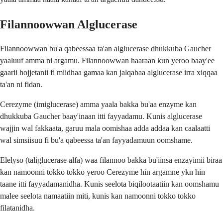
Filannoowwan Alglucerase
Filannoowwan bu'a qabeessaa ta'an alglucerase dhukkuba Gaucher
yaaluuf amma ni argamu. Filannoowwan haaraan kun yeroo baay'ee
gaarii hojjetanii fi miidhaa gamaa kan jalqabaa alglucerase irra xiqqaa
ta'an ni fidan.
Cerezyme (imiglucerase) amma yaala bakka bu'aa enzyme kan
dhukkuba Gaucher baay'inaan itti fayyadamu. Kunis alglucerase
wajjin wal fakkaata, garuu mala oomishaa adda addaa kan caalaatti
wal simsiisuu fi bu'a qabeessa ta'an fayyadamuun oomshame.
Elelyso (taliglucerase alfa) waa filannoo bakka bu'iinsa enzayimii biraa
kan namoonni tokko tokko yeroo Cerezyme hin argamne ykn hin
taane itti fayyadamanidha. Kunis seelota biqilootaatiin kan oomshamu
malee seelota namaatiin miti, kunis kan namoonni tokko tokko
filatanidha.