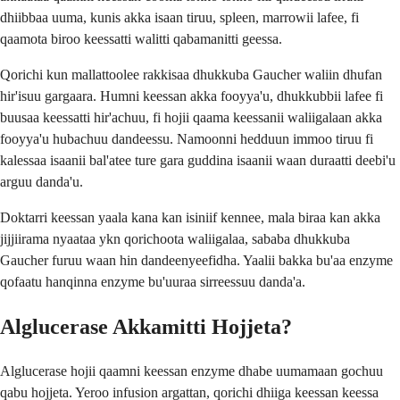
dhiibbaa uuma, kunis akka isaan tiruu, spleen, marrowii lafee, fi
qaamota biroo keessatti walitti qabamanitti geessa.
Qorichi kun mallattoolee rakkisaa dhukkuba Gaucher waliin dhufan
hir'isuu gargaara. Humni keessan akka fooyya'u, dhukkubbii lafee fi
buusaa keessatti hir'achuu, fi hojii qaama keessanii waliigalaan akka
fooyya'u hubachuu dandeessu. Namoonni hedduun immoo tiruu fi
kalessaa isaanii bal'atee ture gara guddina isaanii waan duraatti deebi'u
arguu danda'u.
Doktarri keessan yaala kana kan isiniif kennee, mala biraa kan akka
jijjiirama nyaataa ykn qorichoota waliigalaa, sababa dhukkuba
Gaucher furuu waan hin dandeenyeefidha. Yaalii bakka bu'aa enzyme
qofaatu hanqinna enzyme bu'uuraa sirreessuu danda'a.
Alglucerase Akkamitti Hojjeta?
Alglucerase hojii qaamni keessan enzyme dhabe uumamaan gochuu
qabu hojjeta. Yeroo infusion argattan, qorichi dhiiga keessan keessa