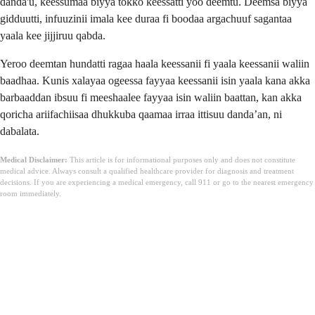
danda'u, keessumaa biyya tokko keessatti yoo deemtu. Deemsa biyya
gidduutti, infuuzinii imala kee duraa fi boodaa argachuuf sagantaa
yaala kee jijjiruu qabda.
Yeroo deemtan hundatti ragaa haala keessanii fi yaala keessanii waliin
baadhaa. Kunis xalayaa ogeessa fayyaa keessanii isin yaala kana akka
barbaaddan ibsuu fi meeshaalee fayyaa isin waliin baattan, kan akka
qoricha ariifachiisaa dhukkuba qaamaa irraa ittisuu danda’an, ni
dabalata.
Medical Disclaimer:
This article is for informational purposes only and does not constitute
medical advice. Always consult a qualified healthcare provider for diagnosis and treatment
decisions. If you are experiencing a medical emergency, call 911 or go to the nearest emergency
room immediately.