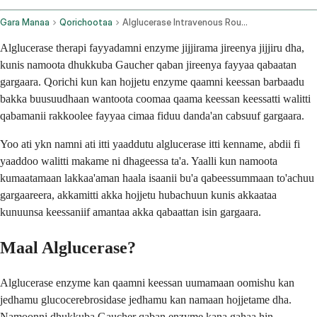
Gara Manaa
Qorichootaa
Alglucerase Intravenous Route
Alglucerase therapi fayyadamni enzyme jijjirama jireenya jijjiru dha,
kunis namoota dhukkuba Gaucher qaban jireenya fayyaa qabaatan
gargaara. Qorichi kun kan hojjetu enzyme qaamni keessan barbaadu
bakka buusuudhaan wantoota coomaa qaama keessan keessatti walitti
qabamanii rakkoolee fayyaa cimaa fiduu danda'an cabsuuf gargaara.
Yoo ati ykn namni ati itti yaaddutu alglucerase itti kenname, abdii fi
yaaddoo walitti makame ni dhageessa ta'a. Yaalli kun namoota
kumaatamaan lakkaa'aman haala isaanii bu'a qabeessummaan to'achuu
gargaareera, akkamitti akka hojjetu hubachuun kunis akkaataa
kunuunsa keessaniif amantaa akka qabaattan isin gargaara.
Maal Alglucerase?
Alglucerase enzyme kan qaamni keessan uumamaan oomishu kan
jedhamu glucocerebrosidase jedhamu kan namaan hojjetame dha.
Namoonni dhukkuba Gaucher qaban enzyme kana gahaa hin