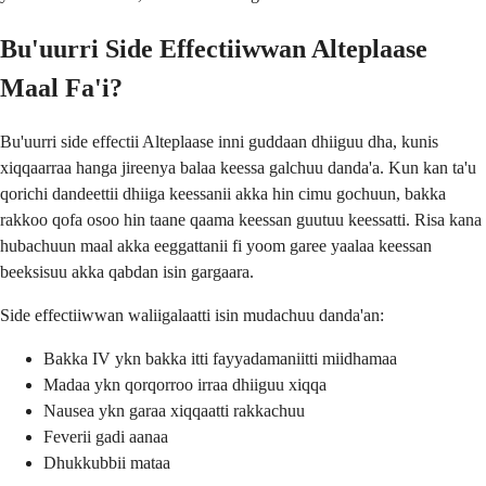
Bu'uurri Side Effectiiwwan Alteplaase
Maal Fa'i?
Bu'uurri side effectii Alteplaase inni guddaan dhiiguu dha, kunis
xiqqaarraa hanga jireenya balaa keessa galchuu danda'a. Kun kan ta'u
qorichi dandeettii dhiiga keessanii akka hin cimu gochuun, bakka
rakkoo qofa osoo hin taane qaama keessan guutuu keessatti. Risa kana
hubachuun maal akka eeggattanii fi yoom garee yaalaa keessan
beeksisuu akka qabdan isin gargaara.
Side effectiiwwan waliigalaatti isin mudachuu danda'an:
Bakka IV ykn bakka itti fayyadamaniitti miidhamaa
Madaa ykn qorqorroo irraa dhiiguu xiqqa
Nausea ykn garaa xiqqaatti rakkachuu
Feverii gadi aanaa
Dhukkubbii mataa