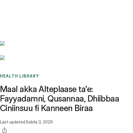
Benchmarks
Stories
FAQ
Sign up / Log in
HEALTH LIBRARY
Maal akka Alteplaase ta'e:
Fayyadamni, Qusannaa, Dhiibbaa
Ciniinsuu fi Kanneen Biraa
Last updated
Eebila 3, 2026