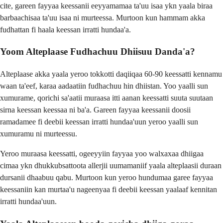
cite, gareen fayyaa keessanii eeyyamamaa ta'uu isaa ykn yaala biraa
barbaachisaa ta'uu isaa ni murteessa. Murtoon kun hammam akka
fudhattan fi haala keessan irratti hundaa'a.
Yoom Alteplaase Fudhachuu Dhiisuu Danda'a?
Alteplaase akka yaala yeroo tokkotti daqiiqaa 60-90 keessatti kennamu
waan ta'eef, karaa aadaatiin fudhachuu hin dhiistan. Yoo yaalli sun
xumurame, qorichi sa'aatii muraasa itti aanan keessatti suuta suutaan
sirna keessan keessaa ni ba'a. Gareen fayyaa keessanii doosii
ramadamee fi deebii keessan irratti hundaa'uun yeroo yaalli sun
xumuramu ni murteessu.
Yeroo muraasa keessatti, ogeeyyiin fayyaa yoo walxaxaa dhiigaa
cimaa ykn dhukkubsattoota allerjii uumamaniif yaala alteplaasii duraan
dursanii dhaabuu qabu. Murtoon kun yeroo hundumaa garee fayyaa
keessaniin kan murtaa'u nageenyaa fi deebii keessan yaalaaf kennitan
irratti hundaa'uun.