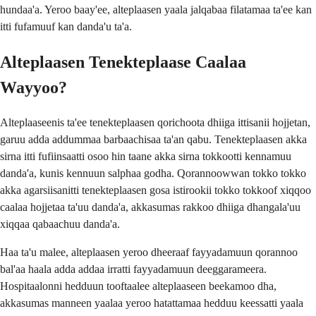
hundaa'a. Yeroo baay'ee, alteplaasen yaala jalqabaa filatamaa ta'ee kan
itti fufamuuf kan danda'u ta'a.
Alteplaasen Tenekteplaase Caalaa
Wayyoo?
Alteplaaseenis ta'ee tenekteplaasen qorichoota dhiiga ittisanii hojjetan,
garuu adda addummaa barbaachisaa ta'an qabu. Tenekteplaasen akka
sirna itti fufiinsaatti osoo hin taane akka sirna tokkootti kennamuu
danda'a, kunis kennuun salphaa godha. Qorannoowwan tokko tokko
akka agarsiisanitti tenekteplaasen gosa istirookii tokko tokkoof xiqqoo
caalaa hojjetaa ta'uu danda'a, akkasumas rakkoo dhiiga dhangala'uu
xiqqaa qabaachuu danda'a.
Haa ta'u malee, alteplaasen yeroo dheeraaf fayyadamuun qorannoo
bal'aa haala adda addaa irratti fayyadamuun deeggarameera.
Hospitaalonni hedduun tooftaalee alteplaaseen beekamoo dha,
akkasumas manneen yaalaa yeroo hatattamaa hedduu keessatti yaala