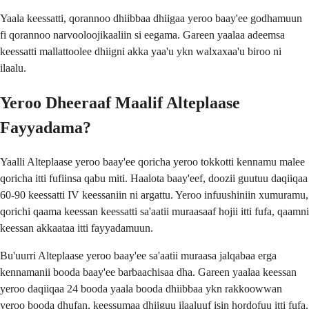
Yaala keessatti, qorannoo dhiibbaa dhiigaa yeroo baay'ee godhamuun
fi qorannoo narvooloojikaaliin si eegama. Gareen yaalaa adeemsa
keessatti mallattoolee dhiigni akka yaa'u ykn walxaxaa'u biroo ni
ilaalu.
Yeroo Dheeraaf Maalif Alteplaase
Fayyadama?
Yaalli Alteplaase yeroo baay'ee qoricha yeroo tokkotti kennamu malee
qoricha itti fufiinsa qabu miti. Haalota baay'eef, doozii guutuu daqiiqaa
60-90 keessatti IV keessaniin ni argattu. Yeroo infuushiniin xumuramu,
qorichi qaama keessan keessatti sa'aatii muraasaaf hojii itti fufa, qaamni
keessan akkaataa itti fayyadamuun.
Bu'uurri Alteplaase yeroo baay'ee sa'aatii muraasa jalqabaa erga
kennamanii booda baay'ee barbaachisaa dha. Gareen yaalaa keessan
yeroo daqiiqaa 24 booda yaala booda dhiibbaa ykn rakkoowwan
yeroo booda dhufan, keessumaa dhiiguu ilaaluuf isin hordofuu itti fufa.