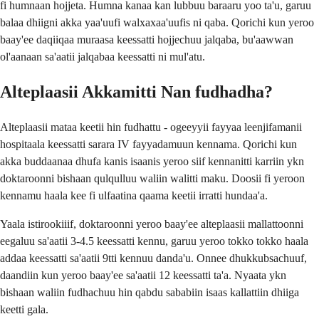
fi humnaan hojjeta. Humna kanaa kan lubbuu baraaru yoo ta'u, garuu
balaa dhiigni akka yaa'uufi walxaxaa'uufis ni qaba. Qorichi kun yeroo
baay'ee daqiiqaa muraasa keessatti hojjechuu jalqaba, bu'aawwan
ol'aanaan sa'aatii jalqabaa keessatti ni mul'atu.
Alteplaasii Akkamitti Nan fudhadha?
Alteplaasii mataa keetii hin fudhattu - ogeeyyii fayyaa leenjifamanii
hospitaala keessatti sarara IV fayyadamuun kennama. Qorichi kun
akka buddaanaa dhufa kanis isaanis yeroo siif kennanitti karriin ykn
doktaroonni bishaan qulqulluu waliin walitti maku. Doosii fi yeroon
kennamu haala kee fi ulfaatina qaama keetii irratti hundaa'a.
Yaala istirookiiif, doktaroonni yeroo baay'ee alteplaasii mallattoonni
eegaluu sa'aatii 3-4.5 keessatti kennu, garuu yeroo tokko tokko haala
addaa keessatti sa'aatii 9tti kennuu danda'u. Onnee dhukkubsachuuf,
daandiin kun yeroo baay'ee sa'aatii 12 keessatti ta'a. Nyaata ykn
bishaan waliin fudhachuu hin qabdu sababiin isaas kallattiin dhiiga
keetti gala.