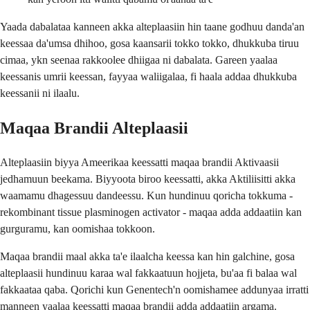
Yaada dabalataa kanneen akka alteplaasiin hin taane godhuu danda'an
keessaa da'umsa dhihoo, gosa kaansarii tokko tokko, dhukkuba tiruu
cimaa, ykn seenaa rakkoolee dhiigaa ni dabalata. Gareen yaalaa
keessanis umrii keessan, fayyaa waliigalaa, fi haala addaa dhukkuba
keessanii ni ilaalu.
Maqaa Brandii Alteplaasii
Alteplaasiin biyya Ameerikaa keessatti maqaa brandii Aktivaasii
jedhamuun beekama. Biyyoota biroo keessatti, akka Aktiliisitti akka
waamamu dhagessuu dandeessu. Kun hundinuu qoricha tokkuma -
rekombinant tissue plasminogen activator - maqaa adda addaatiin kan
gurguramu, kan oomishaa tokkoon.
Maqaa brandii maal akka ta'e ilaalcha keessa kan hin galchine, gosa
alteplaasii hundinuu karaa wal fakkaatuun hojjeta, bu'aa fi balaa wal
fakkaataa qaba. Qorichi kun Genentech'n oomishamee addunyaa irratti
manneen yaalaa keessatti maqaa brandii adda addaatiin argama.