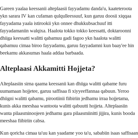
Gareen yaalaa keessanii alteplaasii fayyadamu danda'u, kaateteroota
ykn sarara IV kan cufaman qulqulleessuuf, kun garuu doosii xiqqaa
fayyadama yaala istirookii ykn onnee dhukkubsachuuf itti
fayyadamaniin walqixa. Haalota tokko tokko keessatti, doktaroonni
dhiiga keessatti walitti qabamuu gadi fagoo ykn haalota walitti
qabamuu cimaa biroo fayyadamu, garuu fayyadamni kun baay'ee hin
beekamu akkasumas haala addaa barbaada.
Alteplaasi Akkamitti Hojjeta?
Alteplaasiin sirna qaama keessanii kan dhiiga walitti qabame furu
uumamaan hojjetee, garuu saffisaa fi xiyyeeffannaa qabuun. Yeroo
dhiigni walitti qabamu, pirootiinii fiibiriin jedhamu irraa hojjetama,
kunis akka meeshaa wantoota walitti qabuutti hojjeta. Alteplaasiin
wanta pilaasminoojeen jedhamu gara pilaasmiinitti jijjira, kunis booda
meeshaa fiibiriin cabsa.
Kun qoricha cimaa ta'uu kan yaadame yoo ta'u, sababiin isaas saffisaan