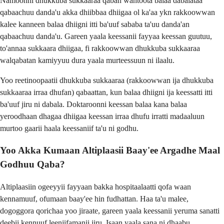
Namoonni dhukkuba sukkaaraa qaban wantoota balaa dabalataa
qabaachuu danda'u akka dhiibbaa dhiigaa ol ka'aa ykn rakkoowwan
kalee kanneen balaa dhiigni itti ba'uuf sababa ta'uu danda'an
qabaachuu danda'u. Gareen yaala keessanii fayyaa keessan guutuu,
to'annaa sukkaara dhiigaa, fi rakkoowwan dhukkuba sukkaaraa
walqabatan kamiyyuu dura yaala murteessuun ni ilaalu.
Yoo reetinoopaatii dhukkuba sukkaaraa (rakkoowwan ija dhukkuba
sukkaaraa irraa dhufan) qabaattan, kun balaa dhiigni ija keessatti itti
ba'uuf jiru ni dabala. Doktaroonni keessan balaa kana balaa
yeroodhaan dhagaa dhiigaa keessan irraa dhufu irratti madaaluun
murtoo gaarii haala keessaniif ta'u ni godhu.
Yoo Akka Kumaan Altiplaasii Baay'ee Argadhe Maal
Godhuu Qaba?
Altiplaasiin ogeeyyii fayyaan bakka hospitaalaatti qofa waan
kennamuuf, ofumaan baay'ee hin fudhattan. Haa ta'u malee,
dogoggora qorichaa yoo jiraate, gareen yaala keessanii yeruma sanatti
deebii kennuuf leenjifamanii jiru. Isaan yaala sana ni dhaabu,