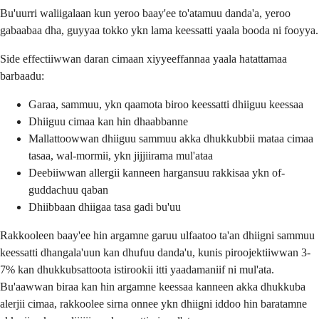
Bu'uurri waliigalaan kun yeroo baay'ee to'atamuu danda'a, yeroo
gabaabaa dha, guyyaa tokko ykn lama keessatti yaala booda ni fooyya.
Side effectiiwwan daran cimaan xiyyeeffannaa yaala hatattamaa
barbaadu:
Garaa, sammuu, ykn qaamota biroo keessatti dhiiguu keessaa
Dhiiguu cimaa kan hin dhaabbanne
Mallattoowwan dhiiguu sammuu akka dhukkubbii mataa cimaa
tasaa, wal-mormii, ykn jijjiirama mul'ataa
Deebiiwwan allergii kanneen hargansuu rakkisaa ykn of-
guddachuu qaban
Dhiibbaan dhiigaa tasa gadi bu'uu
Rakkooleen baay'ee hin argamne garuu ulfaatoo ta'an dhiigni sammuu
keessatti dhangala'uun kan dhufuu danda'u, kunis piroojektiiwwan 3-
7% kan dhukkubsattoota istirookii itti yaadamaniif ni mul'ata.
Bu'aawwan biraa kan hin argamne keessaa kanneen akka dhukkuba
alerjii cimaa, rakkoolee sirna onnee ykn dhiigni iddoo hin baratamne