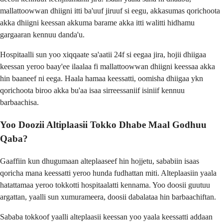
mallattoowwan dhiigni itti ba'uuf jiruuf si eegu, akkasumas qorichoota
akka dhiigni keessan akkuma barame akka itti walitti hidhamu
gargaaran kennuu danda'u.
Hospitaalli sun yoo xiqqaate sa'aatii 24f si eegaa jira, hojii dhiigaa
keessan yeroo baay'ee ilaalaa fi mallattoowwan dhiigni keessaa akka
hin baaneef ni eega. Haala hamaa keessatti, oomisha dhiigaa ykn
qorichoota biroo akka bu'aa isaa sirreessaniif isiniif kennuu
barbaachisa.
Yoo Doozii Altiplaasii Tokko Dhabe Maal Godhuu
Qaba?
Gaaffiin kun dhugumaan alteplaaseef hin hojjetu, sababiin isaas
qoricha mana keessatti yeroo hunda fudhattan miti. Alteplaasiin yaala
hatattamaa yeroo tokkotti hospitaalatti kennama. Yoo doosii guutuu
argattan, yaalli sun xumurameera, doosii dabalataa hin barbaachiftan.
Sababa tokkoof yaalli alteplaasii keessan yoo yaala keessatti addaan