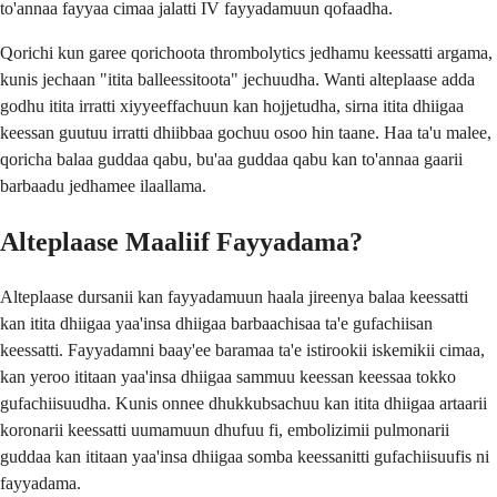
to'annaa fayyaa cimaa jalatti IV fayyadamuun qofaadha.
Qorichi kun garee qorichoota thrombolytics jedhamu keessatti argama,
kunis jechaan "itita balleessitoota" jechuudha. Wanti alteplaase adda
godhu itita irratti xiyyeeffachuun kan hojjetudha, sirna itita dhiigaa
keessan guutuu irratti dhiibbaa gochuu osoo hin taane. Haa ta'u malee,
qoricha balaa guddaa qabu, bu'aa guddaa qabu kan to'annaa gaarii
barbaadu jedhamee ilaallama.
Alteplaase Maaliif Fayyadama?
Alteplaase dursanii kan fayyadamuun haala jireenya balaa keessatti
kan itita dhiigaa yaa'insa dhiigaa barbaachisaa ta'e gufachiisan
keessatti. Fayyadamni baay'ee baramaa ta'e istirookii iskemikii cimaa,
kan yeroo ititaan yaa'insa dhiigaa sammuu keessan keessaa tokko
gufachiisuudha. Kunis onnee dhukkubsachuu kan itita dhiigaa artaarii
koronarii keessatti uumamuun dhufuu fi, embolizimii pulmonarii
guddaa kan ititaan yaa'insa dhiigaa somba keessanitti gufachiisuufis ni
fayyadama.