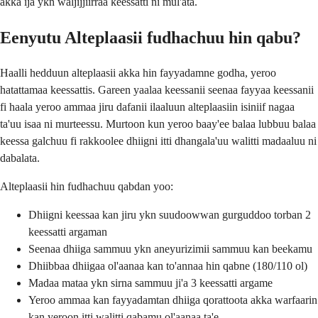
akka ija ykn waljijjiirraa keessatti ni mul'ata.
Eenyutu Alteplaasii fudhachuu hin qabu?
Haalli hedduun alteplaasii akka hin fayyadamne godha, yeroo
hatattamaa keessattis. Gareen yaalaa keessanii seenaa fayyaa keessanii
fi haala yeroo ammaa jiru dafanii ilaaluun alteplaasiin isiniif nagaa
ta'uu isaa ni murteessu. Murtoon kun yeroo baay'ee balaa lubbuu balaa
keessa galchuu fi rakkoolee dhiigni itti dhangala'uu walitti madaaluu ni
dabalata.
Alteplaasii hin fudhachuu qabdan yoo:
Dhiigni keessaa kan jiru ykn suudoowwan gurguddoo torban 2
keessatti argaman
Seenaa dhiiga sammuu ykn aneyurizimii sammuu kan beekamu
Dhiibbaa dhiigaa ol'aanaa kan to'annaa hin qabne (180/110 ol)
Madaa mataa ykn sirna sammuu ji'a 3 keessatti argame
Yeroo ammaa kan fayyadamtan dhiiga qorattoota akka warfaarin
kan yeroon itti walitti qabamu ol'aanaa ta'e