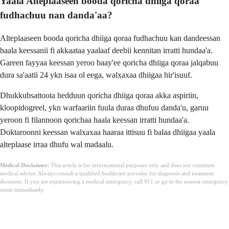
Yaala Alteplaaseen booda qoricha dhiiga qoraa
fudhachuu nan danda'aa?
Alteplaaseen booda qoricha dhiiga qoraa fudhachuu kan dandeessan
haala keessanii fi akkaataa yaalaaf deebii kennitan irratti hundaa'a.
Gareen fayyaa keessan yeroo baay'ee qoricha dhiiga qoraa jalqabuu
dura sa'aatii 24 ykn isaa ol eega, walxaxaa dhiigaa hir'isuuf.
Dhukkubsattoota hedduun qoricha dhiiga qoraa akka aspiriin,
kloopidogreel, ykn warfaariin fuula duraa dhufuu danda'u, garuu
yeroon fi filannoon qorichaa haala keessan irratti hundaa'a.
Doktaroonni keessan walxaxaa haaraa ittisuu fi balaa dhiigaa yaala
alteplaase irraa dhufu wal madaalu.
Medical Disclaimer:
This article is for informational purposes only and does not constitute
medical advice. Always consult a qualified healthcare provider for diagnosis and treatment
decisions. If you are experiencing a medical emergency, call 911 or go to the nearest emergency
room immediately.