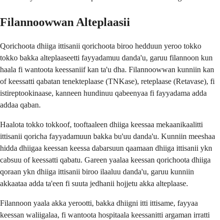
Filannoowwan Alteplaasii
Qorichoota dhiiga ittisanii qorichoota biroo hedduun yeroo tokko
tokko bakka alteplaaseetti fayyadamuu danda'u, garuu filannoon kun
haala fi wantoota keessaniif kan ta'u dha. Filannoowwan kunniin kan
of keessatti qabatan tenekteplaase (TNKase), reteplaase (Retavase), fi
istireptookinaase, kanneen hundinuu qabeenyaa fi fayyadama adda
addaa qaban.
Haalota tokko tokkoof, tooftaaleen dhiiga keessaa mekaanikaalitti
ittisanii qoricha fayyadamuun bakka bu'uu danda'u. Kunniin meeshaa
hidda dhiigaa keessan keessa dabarsuun qaamaan dhiiga ittisanii ykn
cabsuu of keessatti qabatu. Gareen yaalaa keessan qorichoota dhiiga
qoraan ykn dhiiga ittisanii biroo ilaaluu danda'u, garuu kunniin
akkaataa adda ta'een fi suuta jedhanii hojjetu akka alteplaase.
Filannoon yaala akka yerootti, bakka dhiigni itti ittisame, fayyaa
keessan waliigalaa, fi wantoota hospitaala keessanitti argaman irratti