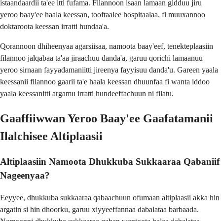
istaandaardii ta'ee itti fufama. Filannoon isaan lamaan gidduu jiru
yeroo baay'ee haala keessan, tooftaalee hospitaalaa, fi muuxannoo
doktaroota keessan irratti hundaa'a.
Qorannoon dhiheenyaa agarsiisaa, namoota baay'eef, tenekteplaasiin
filannoo jalqabaa ta'aa jiraachuu danda'a, garuu qorichi lamaanuu
yeroo sirnaan fayyadamaniitti jireenya fayyisuu danda'u. Gareen yaala
keessanii filannoo gaarii ta'e haala keessan dhuunfaa fi wanta iddoo
yaala keessanitti argamu irratti hundeeffachuun ni filatu.
Gaaffiiwwan Yeroo Baay'ee Gaafatamanii
Ilalchisee Altiplaasii
Altiplaasiin Namoota Dhukkuba Sukkaaraa Qabaniif
Nageenyaa?
Eeyyee, dhukkuba sukkaaraa qabaachuun ofumaan altiplaasii akka hin
argatin si hin dhoorku, garuu xiyyeeffannaa dabalataa barbaada.