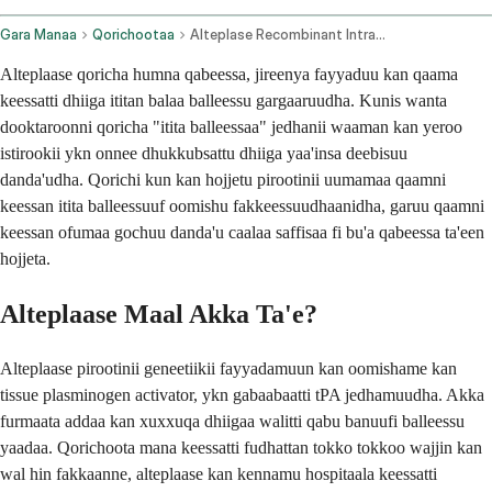
Gara Manaa
Qorichootaa
Alteplase Recombinant Intravenous Route
Alteplaase qoricha humna qabeessa, jireenya fayyaduu kan qaama
keessatti dhiiga ititan balaa balleessu gargaaruudha. Kunis wanta
dooktaroonni qoricha "itita balleessaa" jedhanii waaman kan yeroo
istirookii ykn onnee dhukkubsattu dhiiga yaa'insa deebisuu
danda'udha. Qorichi kun kan hojjetu pirootinii uumamaa qaamni
keessan itita balleessuuf oomishu fakkeessuudhaanidha, garuu qaamni
keessan ofumaa gochuu danda'u caalaa saffisaa fi bu'a qabeessa ta'een
hojjeta.
Alteplaase Maal Akka Ta'e?
Alteplaase pirootinii geneetiikii fayyadamuun kan oomishame kan
tissue plasminogen activator, ykn gabaabaatti tPA jedhamuudha. Akka
furmaata addaa kan xuxxuqa dhiigaa walitti qabu banuufi balleessu
yaadaa. Qorichoota mana keessatti fudhattan tokko tokkoo wajjin kan
wal hin fakkaanne, alteplaase kan kennamu hospitaala keessatti