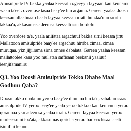
Amisulpride IV bakka yaalaa keessatti ogeeyyii fayyaan kan kennamu
waan ta'eef, overdose tasaa baay'ee hin argamu. Gareen yaalaa doosii
keessan ulfaatinaafi haala fayyaa keessan irratti hundaa'uun sirritti
lakkaa'a, akkasumas adeemsa keessatti isin hordofu.
Yoo overdose ta'e, yaala ariifataa argachuuf bakka sirrii keessa jirtu.
Mallattoon amisulpride baay'ee argachuu hirriba cimaa, cimaa
muruqaa, ykn jijjiirama sirna onnee dabalata. Gareen yaalaa keessan
mallattoolee kana yoo mul'atan saffisaan beekanii yaaluuf
leenjifamaniiru.
Q3. Yoo Doosii Amisulpride Tokko Dhabe Maal
Godhuu Qaba?
Doosii tokko dhabuun yeroo baay'ee dhimma hin ta'u, sababiin isaas
amisulpride IV yeroo baay'ee yaala yeroo tokkoo kan kennamu yeroo
qorannaa ykn adeemsa yaalaa irratti. Gareen fayyaa keessan yeroo
murteessu ni too'ata, akkasumas qoricha yeroo barbaachisaa ta'etti
isiniif ni kennu.