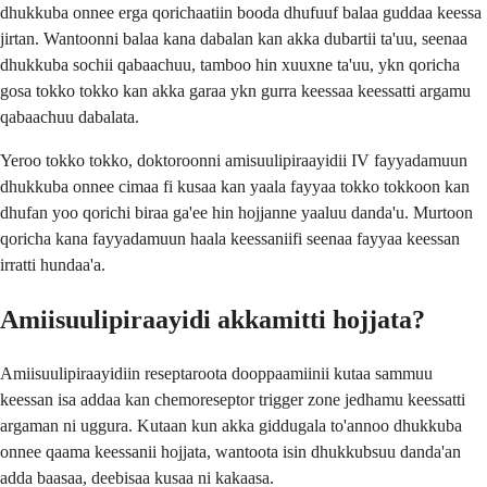
dhukkuba onnee erga qorichaatiin booda dhufuuf balaa guddaa keessa
jirtan. Wantoonni balaa kana dabalan kan akka dubartii ta'uu, seenaa
dhukkuba sochii qabaachuu, tamboo hin xuuxne ta'uu, ykn qoricha
gosa tokko tokko kan akka garaa ykn gurra keessaa keessatti argamu
qabaachuu dabalata.
Yeroo tokko tokko, doktoroonni amisuulipiraayidii IV fayyadamuun
dhukkuba onnee cimaa fi kusaa kan yaala fayyaa tokko tokkoon kan
dhufan yoo qorichi biraa ga'ee hin hojjanne yaaluu danda'u. Murtoon
qoricha kana fayyadamuun haala keessaniifi seenaa fayyaa keessan
irratti hundaa'a.
Amiisuulipiraayidi akkamitti hojjata?
Amiisuulipiraayidiin reseptaroota dooppaamiinii kutaa sammuu
keessan isa addaa kan chemoreseptor trigger zone jedhamu keessatti
argaman ni uggura. Kutaan kun akka giddugala to'annoo dhukkuba
onnee qaama keessanii hojjata, wantoota isin dhukkubsuu danda'an
adda baasaa, deebisaa kusaa ni kakaasa.