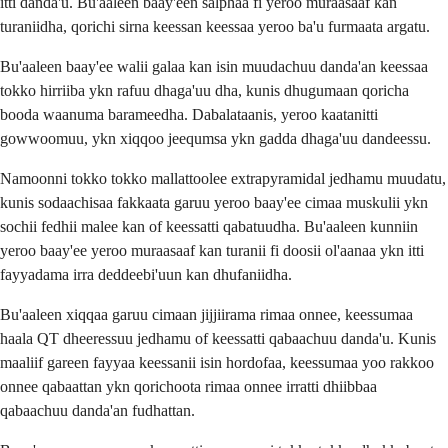
itti danda'u. Bu'aaleen baay'een salphaa fi yeroo muraasaaf kan
turaniidha, qorichi sirna keessan keessaa yeroo ba'u furmaata argatu.
Bu'aaleen baay'ee walii galaa kan isin muudachuu danda'an keessaa
tokko hirriiba ykn rafuu dhaga'uu dha, kunis dhugumaan qoricha
booda waanuma barameedha. Dabalataanis, yeroo kaatanitti
gowwoomuu, ykn xiqqoo jeequmsa ykn gadda dhaga'uu dandeessu.
Namoonni tokko tokko mallattoolee extrapyramidal jedhamu muudatu,
kunis sodaachisaa fakkaata garuu yeroo baay'ee cimaa muskulii ykn
sochii fedhii malee kan of keessatti qabatuudha. Bu'aaleen kunniin
yeroo baay'ee yeroo muraasaaf kan turanii fi doosii ol'aanaa ykn itti
fayyadama irra deddeebi'uun kan dhufaniidha.
Bu'aaleen xiqqaa garuu cimaan jijjiirama rimaa onnee, keessumaa
haala QT dheeressuu jedhamu of keessatti qabaachuu danda'u. Kunis
maaliif gareen fayyaa keessanii isin hordofaa, keessumaa yoo rakkoo
onnee qabaattan ykn qorichoota rimaa onnee irratti dhiibbaa
qabaachuu danda'an fudhattan.