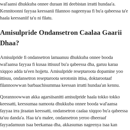
wal'aansi dhukkuba onnee duraan itti deebistan irratti hundaa'a.
Kennitoonni fayyaa keessanii filannoo nageenyaa fi bu'a qabeessa ta'e
haala keessaniif ta'u ni filatu.
Amisulpride Ondansetron Caalaa Gaarii
Dhaa?
Amisulpride fi ondansetron lamaanuu dhukkuba onnee booda
wal'aansa fayyaa fi kusaa ittisuuf bu'a qabeessa dha, garuu karaa
xiqqoo adda ta'een hojjetu. Amisulpride reseptaroota dopamine yoo
ittisuu, ondansetron reseptaroota serotonin ittisa, doktarootaaf
filannoowwan barbaachisummaa keessan irratti hundaa'an kennu.
Qorannoowwan akka agarsiisanitti amisulpride haala tokko tokko
keessatti, keessumaa namoota dhukkuba onnee booda wal'aansa
fayyaa irra jiraatan keessatti, ondansetron caalaa xiqqoo bu'a qabeessa
ta'uu danda'a. Haa ta'u malee, ondansetron yeroo dheeraaf
fayyadamuun isaa beekamaa dha, akkasumas nageenya isaa kan