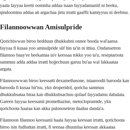
yaala fayyaa keetii oomisha addaa isaan fayyadamaniif ni beeku,
qindoomina addaa ati argachaa jirtu irratti gaaffii kamiyyuu ni deebisu.
Filannoowwan Amisulpride
Qorichiwwan biroo hedduun dhukkubni onnee booda wal'aansa
fayyaa fi kusaa yoo amisulpride siif hin ta'in ni ittisu. Ondansetron
filannoo baay'ee beekamaa ta'e keessaa tokko yoo ta'u, reseptaroota
sammuu adda addaa irratti hojjechuun garuu bu'aa wal fakkaataa
argata.
Filannoowwan biroo keessatti dexamethasone, istaaroodii barooda kan
barooda fi kusaa hir'isu, ykn droperidol, qoricha sammuu
dhukkubsataa biraa kan dhukkubsachuu qofaaf fayyadamu dabalata.
Gareen fayyaa keessanii promethazine, metoclopramide, ykn
qorichoota haaraa kan akka palonosetron ilaaluu danda'a.
Filannoon filannoo keessanii haala fayyaa keessan irratti, qorichoota
biroo isin fudhattan irratti, fi seenaa dhuunfaa keessan akkaataa