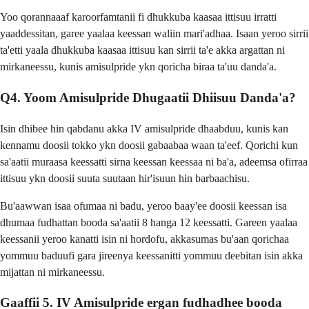
Yoo qorannaaaf karoorfamtanii fi dhukkuba kaasaa ittisuu irratti
yaaddessitan, garee yaalaa keessan waliin mari'adhaa. Isaan yeroo sirrii
ta'etti yaala dhukkuba kaasaa ittisuu kan sirrii ta'e akka argattan ni
mirkaneessu, kunis amisulpride ykn qoricha biraa ta'uu danda'a.
Q4. Yoom Amisulpride Dhugaatii Dhiisuu Danda'a?
Isin dhibee hin qabdanu akka IV amisulpride dhaabduu, kunis kan
kennamu doosii tokko ykn doosii gabaabaa waan ta'eef. Qorichi kun
sa'aatii muraasa keessatti sirna keessan keessaa ni ba'a, adeemsa ofirraa
ittisuu ykn doosii suuta suutaan hir'isuun hin barbaachisu.
Bu'aawwan isaa ofumaa ni badu, yeroo baay'ee doosii keessan isa
dhumaa fudhattan booda sa'aatii 8 hanga 12 keessatti. Gareen yaalaa
keessanii yeroo kanatti isin ni hordofu, akkasumas bu'aan qorichaa
yommuu baduufi gara jireenya keessanitti yommuu deebitan isin akka
mijattan ni mirkaneessu.
Gaaffii 5. IV Amisulpride ergan fudhadhee booda