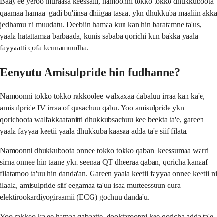
Baay'ee yeroo muraasa keessatti, namoonni tokko tokko dhukkuboota
qaamaa hamaa, gadi bu'iinsa dhiigaa tasaa, ykn dhukkuba maaliin akka
jedhamu ni muudatu. Deebiin hamaa kun kan hin baratamne ta'us,
yaala hatattamaa barbaada, kunis sababa qorichi kun bakka yaala
fayyaatti qofa kennamuudha.
Eenyutu Amisulpride hin fudhanne?
Namoonni tokko tokko rakkoolee walxaxaa dabaluu irraa kan ka'e,
amisulpride IV irraa of qusachuu qabu. Yoo amisulpride ykn
qorichoota walfakkaatanitti dhukkubsachuu kee beekta ta'e, gareen
yaala fayyaa keetii yaala dhukkuba kaasaa adda ta'e siif filata.
Namoonni dhukkuboota onnee tokko tokko qaban, keessumaa warri
sirna onnee hin taane ykn seenaa QT dheeraa qaban, qoricha kanaaf
filatamoo ta'uu hin danda'an. Gareen yaala keetii fayyaa onnee keetii ni
ilaala, amisulpride siif eegamaa ta'uu isaa murteessuun dura
elektirookardiyogiraamii (ECG) gochuu danda'u.
Yoo rakkoo kalee hamaa qabaatte, dooktaroonni kee qoricha adda ta'e