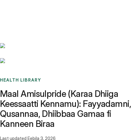
Benchmarks
Stories
FAQ
Sign up / Log in
HEALTH LIBRARY
Maal Amisulpride (Karaa Dhiiga
Keessaatti Kennamu): Fayyadamni,
Qusannaa, Dhiibbaa Gamaa fi
Kanneen Biraa
Last updated
Eebila 3, 2026