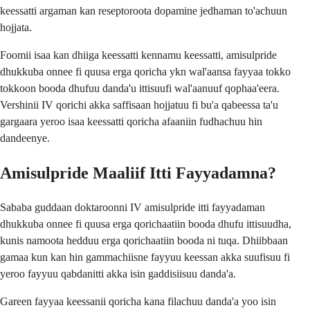
keessatti argaman kan reseptoroota dopamine jedhaman to'achuun
hojjata.
Foomii isaa kan dhiiga keessatti kennamu keessatti, amisulpride
dhukkuba onnee fi quusa erga qoricha ykn wal'aansa fayyaa tokko
tokkoon booda dhufuu danda'u ittisuufi wal'aanuuf qophaa'eera.
Vershinii IV qorichi akka saffisaan hojjatuu fi bu'a qabeessa ta'u
gargaara yeroo isaa keessatti qoricha afaaniin fudhachuu hin
dandeenye.
Amisulpride Maaliif Itti Fayyadamna?
Sababa guddaan doktaroonni IV amisulpride itti fayyadaman
dhukkuba onnee fi quusa erga qorichaatiin booda dhufu ittisuudha,
kunis namoota hedduu erga qorichaatiin booda ni tuqa. Dhiibbaan
gamaa kun kan hin gammachiisne fayyuu keessan akka suufisuu fi
yeroo fayyuu qabdanitti akka isin gaddisiisuu danda'a.
Gareen fayyaa keessanii qoricha kana filachuu danda'a yoo isin