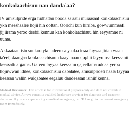
konkolaachisuu nan danda'aa?
IV amisulpride erga fudhattan booda sa'aatii muraasaaf konkolaachisuu
ykn meeshaalee hojii hin ooftan. Qorichi kun hirriba, gowwummaafi
jijjiirama yeroo deebii kennuu kan konkolaachisuu hin eeyyamne ni
uuma.
Akkaataan isin suukoo ykn adeemsa yaalaa irraa fayyaa jirtan waan
ta'eef, daangaa konkolaachisuun baay'inaan qophii fayyumsa keessanii
keessatti argama. Gareen fayyaa keessanii qajeelfama addaa yeroo
hojiiwwan idilee, konkolaachisuu dabalatee, amisulpridefi haala fayyaa
keessan waliin walqabatee eegaluu dandeessan isiniif kenna.
Medical Disclaimer:
This article is for informational purposes only and does not constitute
medical advice. Always consult a qualified healthcare provider for diagnosis and treatment
decisions. If you are experiencing a medical emergency, call 911 or go to the nearest emergency
room immediately.