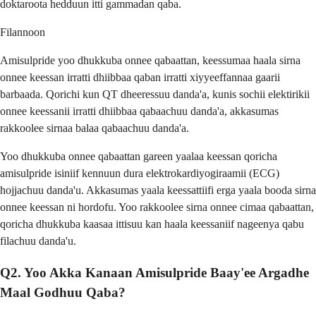
doktaroota hedduun itti gammadan qaba.
Filannoon
Amisulpride yoo dhukkuba onnee qabaattan, keessumaa haala sirna
onnee keessan irratti dhiibbaa qaban irratti xiyyeeffannaa gaarii
barbaada. Qorichi kun QT dheeressuu danda'a, kunis sochii elektirikii
onnee keessanii irratti dhiibbaa qabaachuu danda'a, akkasumas
rakkoolee sirnaa balaa qabaachuu danda'a.
Yoo dhukkuba onnee qabaattan gareen yaalaa keessan qoricha
amisulpride isiniif kennuun dura elektrokardiyogiraamii (ECG)
hojjachuu danda'u. Akkasumas yaala keessattiifi erga yaala booda sirna
onnee keessan ni hordofu. Yoo rakkoolee sirna onnee cimaa qabaattan,
qoricha dhukkuba kaasaa ittisuu kan haala keessaniif nageenya qabu
filachuu danda'u.
Q2. Yoo Akka Kanaan Amisulpride Baay'ee Argadhe
Maal Godhuu Qaba?