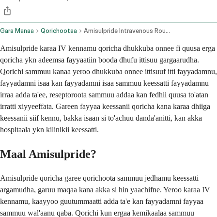
Gara Manaa
Qorichootaa
Amisulpride Intravenous Route
Amisulpride karaa IV kennamu qoricha dhukkuba onnee fi quusa erga
qoricha ykn adeemsa fayyaatiin booda dhufu ittisuu gargaarudha.
Qorichi sammuu kanaa yeroo dhukkuba onnee ittisuuf itti fayyadamnu,
fayyadamni isaa kan fayyadamni isaa sammuu keessatti fayyadamnu
irraa adda ta'ee, reseptoroota sammuu addaa kan fedhii quusa to'atan
irratti xiyyeeffata. Gareen fayyaa keessanii qoricha kana karaa dhiiga
keessanii siif kennu, bakka isaan si to'achuu danda'anitti, kan akka
hospitaala ykn kilinikii keessatti.
Maal Amisulpride?
Amisulpride qoricha garee qorichoota sammuu jedhamu keessatti
argamudha, garuu maqaa kana akka si hin yaachifne. Yeroo karaa IV
kennamu, kaayyoo guutummaatti adda ta'e kan fayyadamni fayyaa
sammuu wal'aanu qaba. Qorichi kun ergaa kemikaalaa sammuu