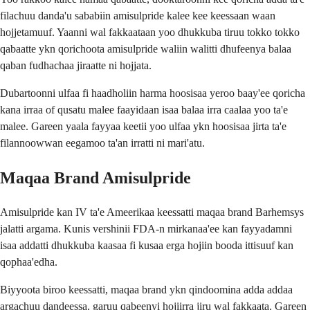
filachuu danda'u sababiin amisulpride kalee kee keessaan waan
hojjetamuuf. Yaanni wal fakkaataan yoo dhukkuba tiruu tokko tokko
qabaatte ykn qorichoota amisulpride waliin walitti dhufeenya balaa
qaban fudhachaa jiraatte ni hojjata.
Dubartoonni ulfaa fi haadholiin harma hoosisaa yeroo baay'ee qoricha
kana irraa of qusatu malee faayidaan isaa balaa irra caalaa yoo ta'e
malee. Gareen yaala fayyaa keetii yoo ulfaa ykn hoosisaa jirta ta'e
filannoowwan eegamoo ta'an irratti ni mari'atu.
Maqaa Brand Amisulpride
Amisulpride kan IV ta'e Ameerikaa keessatti maqaa brand Barhemsys
jalatti argama. Kunis vershinii FDA-n mirkanaa'ee kan fayyadamni
isaa addatti dhukkuba kaasaa fi kusaa erga hojiin booda ittisuuf kan
qophaa'edha.
Biyyoota biroo keessatti, maqaa brand ykn qindoomina adda addaa
argachuu dandeessa, garuu qabeenyi hojiirra jiru wal fakkaata. Gareen