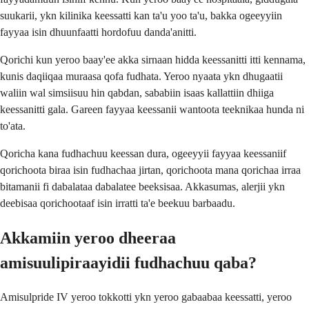
suukarii, ykn kilinika keessatti kan ta'u yoo ta'u, bakka ogeeyyiin
fayyaa isin dhuunfaatti hordofuu danda'anitti.
Qorichi kun yeroo baay'ee akka sirnaan hidda keessanitti itti kennama,
kunis daqiiqaa muraasa qofa fudhata. Yeroo nyaata ykn dhugaatii
waliin wal simsiisuu hin qabdan, sababiin isaas kallattiin dhiiga
keessanitti gala. Gareen fayyaa keessanii wantoota teeknikaa hunda ni
to'ata.
Qoricha kana fudhachuu keessan dura, ogeeyyii fayyaa keessaniif
qorichoota biraa isin fudhachaa jirtan, qorichoota mana qorichaa irraa
bitamanii fi dabalataa dabalatee beeksisaa. Akkasumas, alerjii ykn
deebisaa qorichootaaf isin irratti ta'e beekuu barbaadu.
Akkamiin yeroo dheeraa
amisuulipiraayidii fudhachuu qaba?
Amisulpride IV yeroo tokkotti ykn yeroo gabaabaa keessatti, yeroo