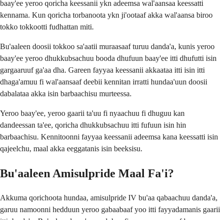
baay'ee yeroo qoricha keessanii ykn adeemsa wal'aansaa keessatti
kennama. Kun qoricha torbanoota ykn ji'ootaaf akka wal'aansa biroo
tokko tokkootti fudhattan miti.
Bu'aaleen doosii tokkoo sa'aatii muraasaaf turuu danda'a, kunis yeroo
baay'ee yeroo dhukkubsachuu booda dhufuun baay'ee itti dhufutti isin
gargaaruuf ga'aa dha. Gareen fayyaa keessanii akkaataa itti isin itti
dhaga'amuu fi wal'aansaaf deebii kennitan irratti hundaa'uun doosii
dabalataa akka isin barbaachisu murteessa.
Yeroo baay'ee, yeroo gaarii ta'uu fi nyaachuu fi dhuguu kan
dandeessan ta'ee, qoricha dhukkubsachuu itti fufuun isin hin
barbaachisu. Kennitoonni fayyaa keessanii adeemsa kana keessatti isin
qajeelchu, maal akka eeggatanis isin beeksisu.
Bu'aaleen Amisulpride Maal Fa'i?
Akkuma qorichoota hundaa, amisulpride IV bu'aa qabaachuu danda'a,
garuu namoonni hedduun yeroo gabaabaaf yoo itti fayyadamanis gaarii