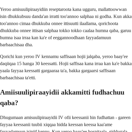
Yeroo amisuulipiraayidiin reseptaroota kana ugguru, mallattoowwan
isin dhukkubsuu danda'an irratti too'annoo salphaa ni godha. Kun akka
too'annoo cimaa dhukkuba onnee ittisuutti ilaallama, qorichoota
dhukkuba onnee ittisan salphaa tokko tokko caalaa humna qaba, garuu
humna isaa irraa kan ka'e of eeggannoodhaan fayyadamuun
barbaachisaa dha.
Qorichi kun yeroo IV kennamu saffisaan hojii jalqaba, yeroo baay'ee
daqiiqaa 15 hanga 30 keessatti. Hojii saffisaa kana irraa kan ka'e bakka
yaala fayyaa keessatti gargaaraa ta'a, bakka gargaarsi saffisaan
barbaachisaa ta'etti.
Amiisuulipiraayidii akkamitti fudhachuu
qaba?
Dhugumaan amisuulipiraayidii IV ofii keessanii hin fudhattan - gareen
fayyaa keessanii tuubii xiqqaa hidda keessan keessa kaa'ame
fayyadamuun isiniif kennu. Kun yeroo baay'ee hospitaala, giddugala