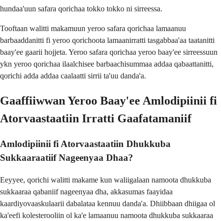
hundaa'uun safara qorichaa tokko tokko ni sirreessa.
Tooftaan walitti makamuun yeroo safara qorichaa lamaanuu
barbaaddanitti fi yeroo qorichoota lamaanirratti tasgabbaa'aa taatanitti
baay'ee gaarii hojjeta. Yeroo safara qorichaa yeroo baay'ee sirreessuun
ykn yeroo qorichaa ilaalchisee barbaachisummaa addaa qabaattanitti,
qorichi adda addaa caalaatti sirrii ta'uu danda'a.
Gaaffiiwwan Yeroo Baay'ee Amlodipiinii fi
Atorvaastaatiin Irratti Gaafatamaniif
Amlodipiinii fi Atorvaastaatiin Dhukkuba
Sukkaaraatiif Nageenyaa Dhaa?
Eeyyee, qorichi walitti makame kun waliigalaan namoota dhukkuba
sukkaaraa qabaniif nageenyaa dha, akkasumas faayidaa
kaardiyovaaskulaarii dabalataa kennuu danda'a. Dhiibbaan dhiigaa ol
ka'eefi kolesterooliin ol ka'e lamaanuu namoota dhukkuba sukkaaraa