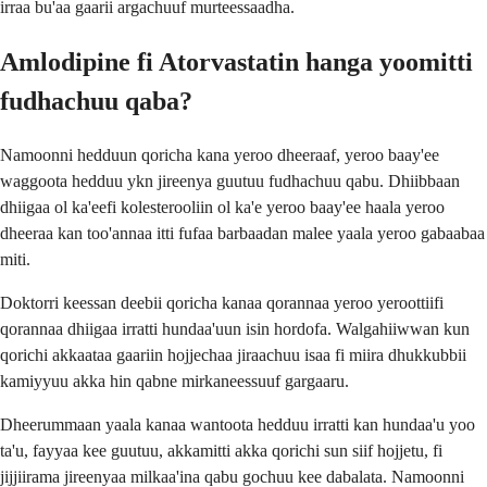
irraa bu'aa gaarii argachuuf murteessaadha.
Amlodipine fi Atorvastatin hanga yoomitti
fudhachuu qaba?
Namoonni hedduun qoricha kana yeroo dheeraaf, yeroo baay'ee
waggoota hedduu ykn jireenya guutuu fudhachuu qabu. Dhiibbaan
dhiigaa ol ka'eefi kolesterooliin ol ka'e yeroo baay'ee haala yeroo
dheeraa kan too'annaa itti fufaa barbaadan malee yaala yeroo gabaabaa
miti.
Doktorri keessan deebii qoricha kanaa qorannaa yeroo yeroottiifi
qorannaa dhiigaa irratti hundaa'uun isin hordofa. Walgahiiwwan kun
qorichi akkaataa gaariin hojjechaa jiraachuu isaa fi miira dhukkubbii
kamiyyuu akka hin qabne mirkaneessuuf gargaaru.
Dheerummaan yaala kanaa wantoota hedduu irratti kan hundaa'u yoo
ta'u, fayyaa kee guutuu, akkamitti akka qorichi sun siif hojjetu, fi
jijjiirama jireenyaa milkaa'ina qabu gochuu kee dabalata. Namoonni