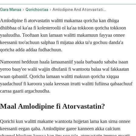
Gara Manaa
Qorichootaa
Amlodipine And Atorvastatin Oral Route
Amlodipine fi atorvastatin walitti makamaa qoricha kan dhiiga
dhiibbaa ol ka'aa fi kolesteroolii ol ka'aa tokkoon qoricha tokkoon
yaaluudha. Tooftaan kun lamaan walitti makamuun fayyaa onnee
keessanii too'achuun salphaa fi mijataa akka ta'u gochuu danda'a
qoricha adda addaa fudhachuun.
Namoonni hedduun haala lamaananiif yaala barbaadu sababa isaan
yeroo baay'ee walii wajjin dhufanii fi wantoota balaa wal fakkaatan
waan qabaniif. Qoricha lamaan walitti makuun qoricha xiqqaa
yaadachuuf fi karoora yaala keessan irratti walitti fufiinsa qabaachuuf
carraa gaarii argachuudha.
Maal Amlodipine fi Atorvastatin?
Qorichi kun walitti makame wantoota hojjetan lama kan sirna onnee
keessanii eegan qaba. Amlodipine garee kanneen akka calcium
channel blockers keessa kan jiru yoo ta'u, atorvastatin immoo maatii