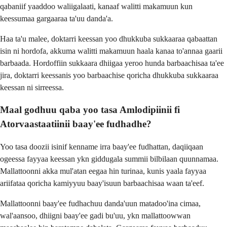
qabaniif yaaddoo waliigalaati, kanaaf walitti makamuun kun
keessumaa gargaaraa ta'uu danda'a.
Haa ta'u malee, doktarri keessan yoo dhukkuba sukkaaraa qabaattan
isin ni hordofa, akkuma walitti makamuun haala kanaa to'annaa gaarii
barbaada. Hordoffiin sukkaara dhiigaa yeroo hunda barbaachisaa ta'ee
jira, doktarri keessanis yoo barbaachise qoricha dhukkuba sukkaaraa
keessan ni sirreessa.
Maal godhuu qaba yoo tasa Amlodipiinii fi
Atorvaastaatiinii baay'ee fudhadhe?
Yoo tasa doozii isinif kenname irra baay'ee fudhattan, daqiiqaan
ogeessa fayyaa keessan ykn giddugala summii bilbilaan quunnamaa.
Mallattoonni akka mul'atan eegaa hin turinaa, kunis yaala fayyaa
ariifataa qoricha kamiyyuu baay'isuun barbaachisaa waan ta'eef.
Mallattoonni baay'ee fudhachuu danda'uun matadoo'ina cimaa,
wal'aansoo, dhiigni baay'ee gadi bu'uu, ykn mallattoowwan