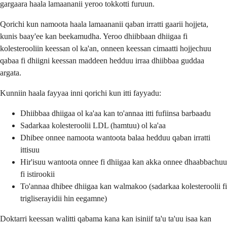
gargaara haala lamaananii yeroo tokkotti furuun.
Qorichi kun namoota haala lamaananii qaban irratti gaarii hojjeta,
kunis baay'ee kan beekamudha. Yeroo dhiibbaan dhiigaa fi
kolesterooliin keessan ol ka'an, onneen keessan cimaatti hojjechuu
qabaa fi dhiigni keessan maddeen hedduu irraa dhiibbaa guddaa
argata.
Kunniin haala fayyaa inni qorichi kun itti fayyadu:
Dhiibbaa dhiigaa ol ka'aa kan to'annaa itti fufiinsa barbaadu
Sadarkaa kolesteroolii LDL (hamtuu) ol ka'aa
Dhibee onnee namoota wantoota balaa hedduu qaban irratti
ittisuu
Hir'isuu wantoota onnee fi dhiigaa kan akka onnee dhaabbachuu
fi istirookii
To'annaa dhibee dhiigaa kan walmakoo (sadarkaa kolesteroolii fi
trigliserayidii hin eegamne)
Doktarri keessan walitti qabama kana kan isiniif ta'u ta'uu isaa kan