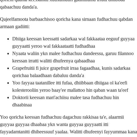
qabaachuu danda'a.
Qajeelfamoota barbaachisoo qoricha kana sirnaan fudhachuu qabdan
armaan gadiitti:
Dhiiga keessan keessatti sadarkaa wal fakkaataa eeguuf guyyaa
guyyaatti yeroo wal fakkaataatti fudhadhaa
Nyaata waliin ykn malee fudhachuu dandeessu, garuu filannoo
keessan irratti walitti dhufeenya qabaadhaa
Grapefruitii fi juice grapefruit irraa fagaadhaa, kunis sadarkaa
qorichaa balaadhaan dabaluu danda'a
Yoo fayyaa taatanillee itti fufaa, dhiibbaan dhiigaa ol ka'eefi
kolesterooliin yeroo baay'ee mallattoo hin qaban waan ta'eef
Doktorii keessan mari'achiisu malee tasa fudhachuu hin
dhaabinaa
Yoo qoricha keessan fudhachuu dagachuu rakkisaa ta'e, alaarmii
guyyaa guyyaa dhaabaa ykn wanta guyyaa guyyaatti itti
fayyadamtanitti dhiheessuuf yaalaa. Walitti dhufeenyi fayyummaa kana