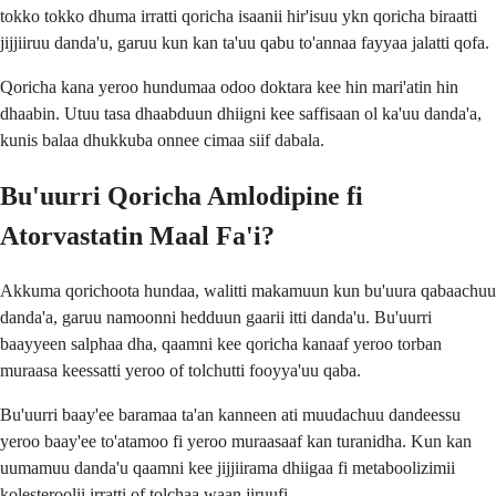
tokko tokko dhuma irratti qoricha isaanii hir'isuu ykn qoricha biraatti
jijjiiruu danda'u, garuu kun kan ta'uu qabu to'annaa fayyaa jalatti qofa.
Qoricha kana yeroo hundumaa odoo doktara kee hin mari'atin hin
dhaabin. Utuu tasa dhaabduun dhiigni kee saffisaan ol ka'uu danda'a,
kunis balaa dhukkuba onnee cimaa siif dabala.
Bu'uurri Qoricha Amlodipine fi
Atorvastatin Maal Fa'i?
Akkuma qorichoota hundaa, walitti makamuun kun bu'uura qabaachuu
danda'a, garuu namoonni hedduun gaarii itti danda'u. Bu'uurri
baayyeen salphaa dha, qaamni kee qoricha kanaaf yeroo torban
muraasa keessatti yeroo of tolchutti fooyya'uu qaba.
Bu'uurri baay'ee baramaa ta'an kanneen ati muudachuu dandeessu
yeroo baay'ee to'atamoo fi yeroo muraasaaf kan turanidha. Kun kan
uumamuu danda'u qaamni kee jijjiirama dhiigaa fi metaboolizimii
kolesteroolii irratti of tolchaa waan jiruufi.