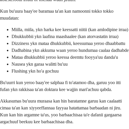
Kun bu'uura baay'ee baramaa ta'an kan namoonni tokko tokko
muudatan:
Miilla, miila, ykn harka kee keessatti niitii (kan amlodipine irraa)
Dhukkubbii ykn laafina maashaalee (kan atorvastatin irraa)
Dizziness ykn mataa dhukkubbii, keessumaa yeroo dhaabbattu
Dadhabina ykn akkuma waan yeroo hundumaa caalaa dadhabde
Mataa dhukkubbii yeroo keessa deemtu fooyya'uu danda'u
Nausea ykn garaa walitti bu'uu
Flushing ykn ho'a gochuu
Bu'uurri kun yeroo baay'ee salphaa fi to'atamoo dha, garuu yoo itti
fufan ykn rakkisaa ta'an doktara kee wajjin mari'achuu qabda.
Akkasumas bu'uura muraasa kan hin baratamne garuu kan caalaatti
cimaa ta'an kan xiyyeeffannaa fayyaa hatattamaa barbaadan ni jiru.
Kun kan hin argamne ta'us, yoo barbaachisaa ta'e dafanii gargaarsa
argachuuf beekuu kee barbaachisaa dha.