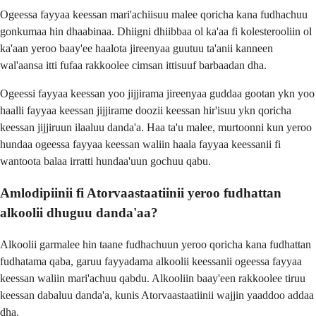
Ogeessa fayyaa keessan mari'achiisuu malee qoricha kana fudhachuu
gonkumaa hin dhaabinaa. Dhiigni dhiibbaa ol ka'aa fi kolesterooliin ol
ka'aan yeroo baay'ee haalota jireenyaa guutuu ta'anii kanneen
wal'aansa itti fufaa rakkoolee cimsan ittisuuf barbaadan dha.
Ogeessi fayyaa keessan yoo jijjirama jireenyaa guddaa gootan ykn yoo
haalli fayyaa keessan jijjirame doozii keessan hir'isuu ykn qoricha
keessan jijjiruun ilaaluu danda'a. Haa ta'u malee, murtoonni kun yeroo
hundaa ogeessa fayyaa keessan waliin haala fayyaa keessanii fi
wantoota balaa irratti hundaa'uun gochuu qabu.
Amlodipiinii fi Atorvaastaatiinii yeroo fudhattan
alkoolii dhuguu danda'aa?
Alkoolii garmalee hin taane fudhachuun yeroo qoricha kana fudhattan
fudhatama qaba, garuu fayyadama alkoolii keessanii ogeessa fayyaa
keessan waliin mari'achuu qabdu. Alkooliin baay'een rakkoolee tiruu
keessan dabaluu danda'a, kunis Atorvaastaatiinii wajjin yaaddoo addaa
dha.