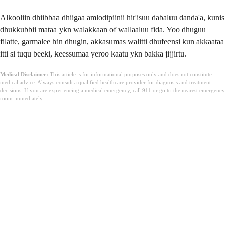
Alkooliin dhiibbaa dhiigaa amlodipiinii hir'isuu dabaluu danda'a, kunis
dhukkubbii mataa ykn walakkaan of wallaaluu fida. Yoo dhuguu
filatte, garmalee hin dhugin, akkasumas walitti dhufeensi kun akkaataa
itti si tuqu beeki, keessumaa yeroo kaatu ykn bakka jijjirtu.
Medical Disclaimer:
This article is for informational purposes only and does not constitute
medical advice. Always consult a qualified healthcare provider for diagnosis and treatment
decisions. If you are experiencing a medical emergency, call 911 or go to the nearest emergency
room immediately.