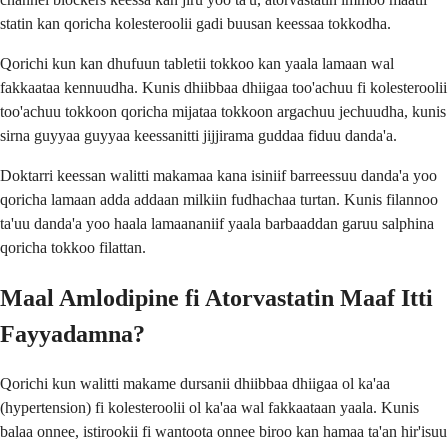
statin kan qoricha kolesteroolii gadi buusan keessaa tokkodha.
Qorichi kun kan dhufuun tabletii tokkoo kan yaala lamaan wal
fakkaataa kennuudha. Kunis dhiibbaa dhiigaa too'achuu fi kolesteroolii
too'achuu tokkoon qoricha mijataa tokkoon argachuu jechuudha, kunis
sirna guyyaa guyyaa keessanitti jijjirama guddaa fiduu danda'a.
Doktarri keessan walitti makamaa kana isiniif barreessuu danda'a yoo
qoricha lamaan adda addaan milkiin fudhachaa turtan. Kunis filannoo
ta'uu danda'a yoo haala lamaananiif yaala barbaaddan garuu salphina
qoricha tokkoo filattan.
Maal Amlodipine fi Atorvastatin Maaf Itti
Fayyadamna?
Qorichi kun walitti makame dursanii dhiibbaa dhiigaa ol ka'aa
(hypertension) fi kolesteroolii ol ka'aa wal fakkaataan yaala. Kunis
balaa onnee, istirookii fi wantoota onnee biroo kan hamaa ta'an hir'isuu