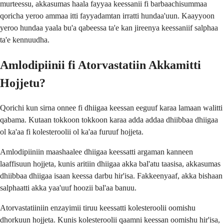
murteessu, akkasumas haala fayyaa keessanii fi barbaachisummaa
qoricha yeroo ammaa itti fayyadamtan irratti hundaa'uun. Kaayyoon
yeroo hundaa yaala bu'a qabeessa ta'e kan jireenya keessaniif salphaa
ta'e kennuudha.
Amlodipiinii fi Atorvastatiin Akkamitti
Hojjetu?
Qorichi kun sirna onnee fi dhiigaa keessan eeguuf karaa lamaan walitti
qabama. Kutaan tokkoon tokkoon karaa adda addaa dhiibbaa dhiigaa
ol ka'aa fi kolesteroolii ol ka'aa furuuf hojjeta.
Amlodipiiniin maashaalee dhiigaa keessatti argaman kanneen
laaffisuun hojjeta, kunis aritiin dhiigaa akka bal'atu taasisa, akkasumas
dhiibbaa dhiigaa isaan keessa darbu hir'isa. Fakkeenyaaf, akka bishaan
salphaatti akka yaa'uuf hoozii bal'aa banuu.
Atorvastatiiniin enzayimii tiruu keessatti kolesteroolii oomishu
dhorkuun hojjeta. Kunis kolesteroolii qaamni keessan oomishu hir'isa,