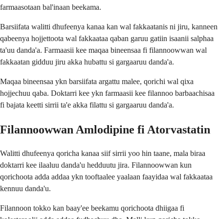
farmaasotaan bal'inaan beekama.
Barsiifata walitti dhufeenya kanaa kan wal fakkaatanis ni jiru, kanneen
qabeenya hojjettoota wal fakkaataa qaban garuu gatiin isaanii salphaa
ta'uu danda'a. Farmaasii kee maqaa bineensaa fi filannoowwan wal
fakkaatan gidduu jiru akka hubattu si gargaaruu danda'a.
Maqaa bineensaa ykn barsiifata argattu malee, qorichi wal qixa
hojjechuu qaba. Doktarri kee ykn farmaasii kee filannoo barbaachisaa
fi bajata keetti sirrii ta'e akka filattu si gargaaruu danda'a.
Filannoowwan Amlodipine fi Atorvastatin
Walitti dhufeenya qoricha kanaa siif sirrii yoo hin taane, mala biraa
doktarri kee ilaaluu danda'u hedduutu jira. Filannoowwan kun
qorichoota adda addaa ykn tooftaalee yaalaan faayidaa wal fakkaataa
kennuu danda'u.
Filannoon tokko kan baay'ee beekamu qorichoota dhiigaa fi