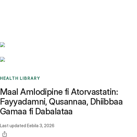
Benchmarks
Stories
FAQ
Sign up / Log in
HEALTH LIBRARY
Maal Amlodipine fi Atorvastatin:
Fayyadamni, Qusannaa, Dhiibbaa
Gamaa fi Dabalataa
Last updated
Eebila 3, 2026