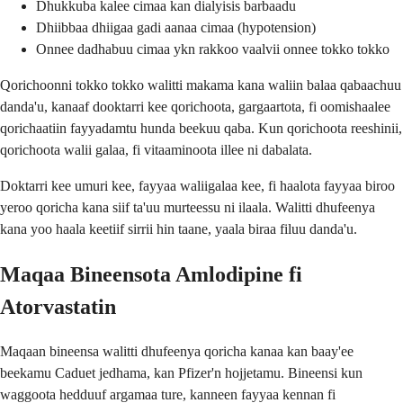
Dhukkuba kalee cimaa kan dialyisis barbaadu
Dhiibbaa dhiigaa gadi aanaa cimaa (hypotension)
Onnee dadhabuu cimaa ykn rakkoo vaalvii onnee tokko tokko
Qorichoonni tokko tokko walitti makama kana waliin balaa qabaachuu
danda'u, kanaaf dooktarri kee qorichoota, gargaartota, fi oomishaalee
qorichaatiin fayyadamtu hunda beekuu qaba. Kun qorichoota reeshinii,
qorichoota walii galaa, fi vitaaminoota illee ni dabalata.
Doktarri kee umuri kee, fayyaa waliigalaa kee, fi haalota fayyaa biroo
yeroo qoricha kana siif ta'uu murteessu ni ilaala. Walitti dhufeenya
kana yoo haala keetiif sirrii hin taane, yaala biraa filuu danda'u.
Maqaa Bineensota Amlodipine fi
Atorvastatin
Maqaan bineensa walitti dhufeenya qoricha kanaa kan baay'ee
beekamu Caduet jedhama, kan Pfizer'n hojjetamu. Bineensi kun
waggoota hedduuf argamaa ture, kanneen fayyaa kennan fi