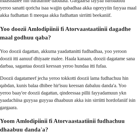
maashaalee hin baratamne dabalata. Gargaarsa fayyaa barbaaduu
yeroo sanatti qoricha isaa wajjin qabadhaa akka ogeeyyiin fayyaa maal
akka fudhattan fi meeqaa akka fudhattan sirriitti beekaniif.
Yoo doozii Amlodipiinii fi Atorvaastaatiinii dagadhe
maal godhuu qaba?
Yoo doozii dagattan, akkuma yaadattanitti fudhadhaa, yoo yeroon
doozii itti aanuuf dhiyaate malee. Haala kanaan, doozii dagatame sana
darbaa, sagantaa doozii keessan yeroo hundaa itti fufaa.
Doozii dagatameef jecha yeroo tokkotti doozii lama fudhachuu hin
qabdan, kunis balaa dhibee hir'isuu keessan dabaluu danda'a. Yoo
yeroo baay'ee doozii dagattan, qindeessaa pillii fayyadamuun ykn
yaadachiisa guyyaa guyyaa dhaabuun akka isin sirriitti hordofaniif isin
gargaara.
Yoom Amlodipiinii fi Atorvaastaatiinii fudhachuu
dhaabuu danda'a?