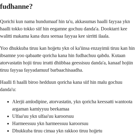
fudhanne?
Qorichi kun nama hundumaaf hin ta'u, akkasumas haalli fayyaa ykn
haalli tokko tokko siif hin eegamne gochuu danda'a. Dooktarri kee
walitti makama kana dura seenaa fayyaa kee sirritti ilaala.
Yoo dhukkuba tiruu kan hojjetu ykn ol ka'iinsa enzayimii tiruu kan hin
ibsamne yoo qabaatte qoricha kana hin fudhachuu qabdu. Kutaan
atorvastatin hojii tiruu irratti dhiibbaa geessisuu danda'a, kanaaf hojiin
tiruu fayyaa fayyadamuuf barbaachisaadha.
Haalli fi haalli biroo hedduun qoricha kana siif hin malu gochuu
danda'u:
Alerjii amlodipine, atorvastatin, ykn qoricha keessatti wantoota
argaman kamiyyuu beekamaa
Ulfaa'uu ykn ulfaa'uu karoorsuu
Harmeessuu ykn harmeessuu karoorsuu
Dhukkuba tiruu cimaa ykn rakkoo tiruu hojjetu