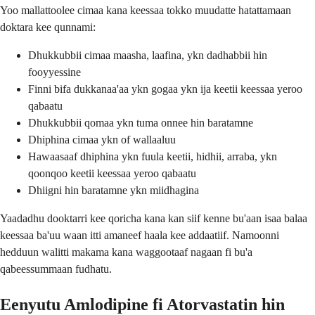
Yoo mallattoolee cimaa kana keessaa tokko muudatte hatattamaan
doktara kee qunnami:
Dhukkubbii cimaa maasha, laafina, ykn dadhabbii hin
fooyyessine
Finni bifa dukkanaa'aa ykn gogaa ykn ija keetii keessaa yeroo
qabaatu
Dhukkubbii qomaa ykn tuma onnee hin baratamne
Dhiphina cimaa ykn of wallaaluu
Hawaasaaf dhiphina ykn fuula keetii, hidhii, arraba, ykn
qoonqoo keetii keessaa yeroo qabaatu
Dhiigni hin baratamne ykn miidhagina
Yaadadhu dooktarri kee qoricha kana kan siif kenne bu'aan isaa balaa
keessaa ba'uu waan itti amaneef haala kee addaatiif. Namoonni
hedduun walitti makama kana waggootaaf nagaan fi bu'a
qabeessummaan fudhatu.
Eenyutu Amlodipine fi Atorvastatin hin