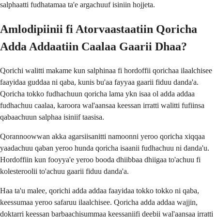
salphaatti fudhatamaa ta'e argachuuf isiniin hojjeta.
Amlodipiinii fi Atorvaastaatiin Qoricha
Adda Addaatiin Caalaa Gaarii Dhaa?
Qorichi walitti makame kun salphinaa fi hordoffii qorichaa ilaalchisee
faayidaa guddaa ni qaba, kunis bu'aa fayyaa gaarii fiduu danda'a.
Qoricha tokko fudhachuun qoricha lama ykn isaa ol adda addaa
fudhachuu caalaa, karoora wal'aansaa keessan irratti walitti fufiinsa
qabaachuun salphaa isiniif taasisa.
Qorannoowwan akka agarsiisanitti namoonni yeroo qoricha xiqqaa
yaadachuu qaban yeroo hunda qoricha isaanii fudhachuu ni danda'u.
Hordoffiin kun fooyya'e yeroo booda dhiibbaa dhiigaa to'achuu fi
kolesteroolii to'achuu gaarii fiduu danda'a.
Haa ta'u malee, qorichi adda addaa faayidaa tokko tokko ni qaba,
keessumaa yeroo safaruu ilaalchisee. Qoricha adda addaa wajjin,
doktarri keessan barbaachisummaa keessaniifi deebii wal'aansaa irratti