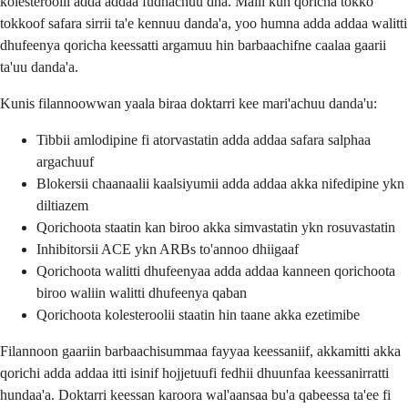
kolesteroolii adda addaa fudhachuu dha. Malli kun qoricha tokko
tokkoof safara sirrii ta'e kennuu danda'a, yoo humna adda addaa walitti
dhufeenya qoricha keessatti argamuu hin barbaachifne caalaa gaarii
ta'uu danda'a.
Kunis filannoowwan yaala biraa doktarri kee mari'achuu danda'u:
Tibbii amlodipine fi atorvastatin adda addaa safara salphaa
argachuuf
Blokersii chaanaalii kaalsiyumii adda addaa akka nifedipine ykn
diltiazem
Qorichoota staatin kan biroo akka simvastatin ykn rosuvastatin
Inhibitorsii ACE ykn ARBs to'annoo dhiigaaf
Qorichoota walitti dhufeenyaa adda addaa kanneen qorichoota
biroo waliin walitti dhufeenya qaban
Qorichoota kolesteroolii staatin hin taane akka ezetimibe
Filannoon gaariin barbaachisummaa fayyaa keessaniif, akkamitti akka
qorichi adda addaa itti isinif hojjetuufi fedhii dhuunfaa keessanirratti
hundaa'a. Doktarri keessan karoora wal'aansaa bu'a qabeessa ta'ee fi