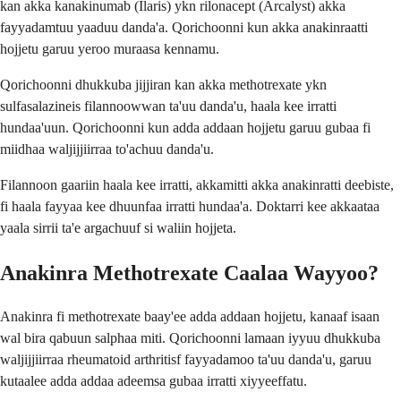
kan akka kanakinumab (Ilaris) ykn rilonacept (Arcalyst) akka
fayyadamtuu yaaduu danda'a. Qorichoonni kun akka anakinraatti
hojjetu garuu yeroo muraasa kennamu.
Qorichoonni dhukkuba jijjiran kan akka methotrexate ykn
sulfasalazineis filannoowwan ta'uu danda'u, haala kee irratti
hundaa'uun. Qorichoonni kun adda addaan hojjetu garuu gubaa fi
miidhaa waljijjiirraa to'achuu danda'u.
Filannoon gaariin haala kee irratti, akkamitti akka anakinratti deebiste,
fi haala fayyaa kee dhuunfaa irratti hundaa'a. Doktarri kee akkaataa
yaala sirrii ta'e argachuuf si waliin hojjeta.
Anakinra Methotrexate Caalaa Wayyoo?
Anakinra fi methotrexate baay'ee adda addaan hojjetu, kanaaf isaan
wal bira qabuun salphaa miti. Qorichoonni lamaan iyyuu dhukkuba
waljijjiirraa rheumatoid arthritisf fayyadamoo ta'uu danda'u, garuu
kutaalee adda addaa adeemsa gubaa irratti xiyyeeffatu.