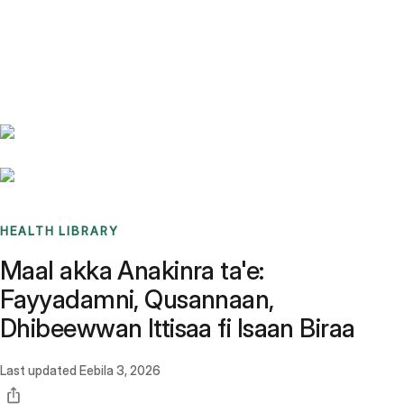
Benchmarks
Stories
FAQ
Sign up / Log in
HEALTH LIBRARY
Maal akka Anakinra ta'e:
Fayyadamni, Qusannaan,
Dhibeewwan Ittisaa fi Isaan Biraa
Last updated
Eebila 3, 2026