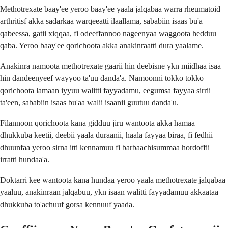
Methotrexate baay'ee yeroo baay'ee yaala jalqabaa warra rheumatoid
arthritisf akka sadarkaa warqeeatti ilaallama, sababiin isaas bu'a
qabeessa, gatii xiqqaa, fi odeeffannoo nageenyaa waggoota hedduu
qaba. Yeroo baay'ee qorichoota akka anakinraatti dura yaalame.
Anakinra namoota methotrexate gaarii hin deebisne ykn miidhaa isaa
hin dandeenyeef wayyoo ta'uu danda'a. Namoonni tokko tokko
qorichoota lamaan iyyuu walitti fayyadamu, eegumsa fayyaa sirrii
ta'een, sababiin isaas bu'aa walii isaanii guutuu danda'u.
Filannoon qorichoota kana gidduu jiru wantoota akka hamaa
dhukkuba keetii, deebii yaala duraanii, haala fayyaa biraa, fi fedhii
dhuunfaa yeroo sirna itti kennamuu fi barbaachisummaa hordoffii
irratti hundaa'a.
Doktarri kee wantoota kana hundaa yeroo yaala methotrexate jalqabaa
yaaluu, anakinraan jalqabuu, ykn isaan walitti fayyadamuu akkaataa
dhukkuba to'achuuf gorsa kennuuf yaada.