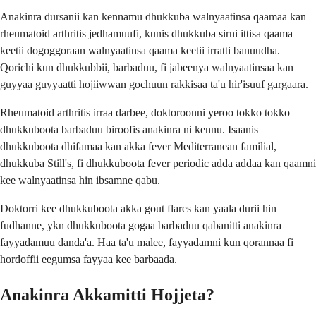
Anakinra dursanii kan kennamu dhukkuba walnyaatinsa qaamaa kan
rheumatoid arthritis jedhamuufi, kunis dhukkuba sirni ittisa qaama
keetii dogoggoraan walnyaatinsa qaama keetii irratti banuudha.
Qorichi kun dhukkubbii, barbaduu, fi jabeenya walnyaatinsaa kan
guyyaa guyyaatti hojiiwwan gochuun rakkisaa ta'u hir'isuuf gargaara.
Rheumatoid arthritis irraa darbee, doktoroonni yeroo tokko tokko
dhukkuboota barbaduu biroofis anakinra ni kennu. Isaanis
dhukkuboota dhifamaa kan akka fever Mediterranean familial,
dhukkuba Still's, fi dhukkuboota fever periodic adda addaa kan qaamni
kee walnyaatinsa hin ibsamne qabu.
Doktorri kee dhukkuboota akka gout flares kan yaala durii hin
fudhanne, ykn dhukkuboota gogaa barbaduu qabanitti anakinra
fayyadamuu danda'a. Haa ta'u malee, fayyadamni kun qorannaa fi
hordoffii eegumsa fayyaa kee barbaada.
Anakinra Akkamitti Hojjeta?