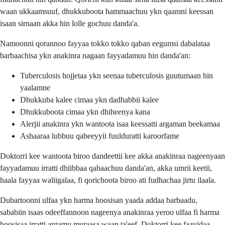
waan ukkaamsuuf, dhukkuboota hammaachuu ykn qaamni keessan
isaan sirnaan akka hin lolle gochuu danda'a.
Namoonni qorannoo fayyaa tokko tokko qaban eegumsi dabalataa
barbaachisa ykn anakinra nagaan fayyadamuu hin danda'an:
Tuberculosis hojjetaa ykn seenaa tuberculosis guutumaan hin
yaalamne
Dhukkuba kalee cimaa ykn dadhabbii kalee
Dhukkuboota cimaa ykn dhiheenya kana
Alerjii anakinra ykn wantoota isaa keessatti argaman beekamaa
Ashaaraa lubbuu qabeeyyii fuulduratti karoorfame
Doktorri kee wantoota biroo dandeettii kee akka anakinraa nageenyaan
fayyadamuu irratti dhiibbaa qabaachuu danda'an, akka umrii keetii,
haala fayyaa waliigalaa, fi qorichoota biroo ati fudhachaa jirtu ilaala.
Dubartoonni ulfaa ykn harma hoosisan yaada addaa barbaadu,
sababiin isaas odeeffannoon nageenya anakinraa yeroo ulfaa fi harma
hoosisaa irratti argamu muraasa waan ta'eef. Doktorri kee faayidaa