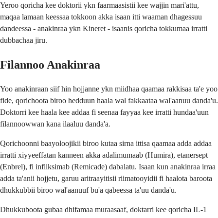
Yeroo qoricha kee doktorii ykn faarmaasistii kee wajjin mari'attu,
maqaa lamaan keessaa tokkoon akka isaan itti waaman dhagessuu
dandeessa - anakinraa ykn Kineret - isaanis qoricha tokkumaa irratti
dubbachaa jiru.
Filannoo Anakinraa
Yoo anakinraan siif hin hojjanne ykn miidhaa qaamaa rakkisaa ta'e yoo
fide, qorichoota biroo hedduun haala wal fakkaataa wal'aanuu danda'u.
Doktorri kee haala kee addaa fi seenaa fayyaa kee irratti hundaa'uun
filannoowwan kana ilaaluu danda'a.
Qorichoonni baayoloojikii biroo kutaa sirna ittisa qaamaa adda addaa
irratti xiyyeeffatan kanneen akka adalimumaab (Humira), etanersept
(Enbrel), fi infliksimab (Remicade) dabalatu. Isaan kun anakinraa irraa
adda ta'anii hojjetu, garuu aritraayitisii riimatooyidii fi haalota baroota
dhukkubbii biroo wal'aanuuf bu'a qabeessa ta'uu danda'u.
Dhukkuboota gubaa dhifamaa muraasaaf, doktarri kee qoricha IL-1