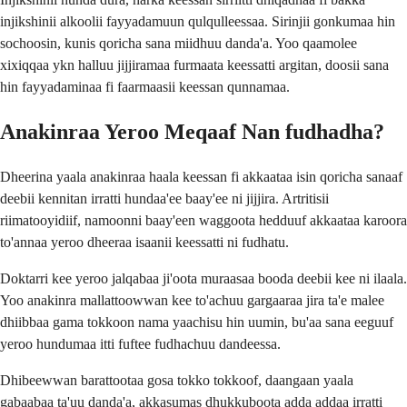
injikshinii alkoolii fayyadamuun qulqulleessaa. Sirinjii gonkumaa hin
sochoosin, kunis qoricha sana miidhuu danda'a. Yoo qaamolee
xixiqqaa ykn halluu jijjiramaa furmaata keessatti argitan, doosii sana
hin fayyadaminaa fi faarmaasii keessan qunnamaa.
Anakinraa Yeroo Meqaaf Nan fudhadha?
Dheerina yaala anakinraa haala keessan fi akkaataa isin qoricha sanaaf
deebii kennitan irratti hundaa'ee baay'ee ni jijjira. Artritisii
riimatooyidiif, namoonni baay'een waggoota hedduuf akkaataa karoora
to'annaa yeroo dheeraa isaanii keessatti ni fudhatu.
Doktarri kee yeroo jalqabaa ji'oota muraasaa booda deebii kee ni ilaala.
Yoo anakinra mallattoowwan kee to'achuu gargaaraa jira ta'e malee
dhiibbaa gama tokkoon nama yaachisu hin uumin, bu'aa sana eeguuf
yeroo hundumaa itti fuftee fudhachuu dandeessa.
Dhibeewwan barattootaa gosa tokko tokkoof, daangaan yaala
gabaabaa ta'uu danda'a, akkasumas dhukkuboota adda addaa irratti