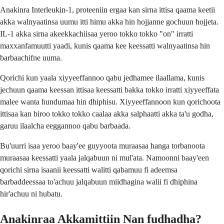
Anakinra Interleukin-1, proteeniin ergaa kan sirna ittisa qaama keetii
akka walnyaatinsa uumu itti himu akka hin hojjanne gochuun hojjeta.
IL-1 akka sirna akeekkachiisaa yeroo tokko tokko "on" irratti
maxxanfamuutti yaadi, kunis qaama kee keessatti walnyaatinsa hin
barbaachifne uuma.
Qorichi kun yaala xiyyeeffannoo qabu jedhamee ilaallama, kunis
jechuun qaama keessan ittisaa keessatti bakka tokko irratti xiyyeeffata
malee wanta hundumaa hin dhiphisu. Xiyyeeffannoon kun qorichoota
ittisaa kan biroo tokko tokko caalaa akka salphaatti akka ta'u godha,
garuu ilaalcha eeggannoo qabu barbaada.
Bu'uurri isaa yeroo baay'ee guyyoota muraasaa hanga torbanoota
muraasaa keessatti yaala jalqabuun ni mul'ata. Namoonni baay'een
qorichi sirna isaanii keessatti walitti qabamuu fi adeemsa
barbaddeessaa to'achuu jalqabuun miidhagina walii fi dhiphina
hir'achuu ni hubatu.
Anakinraa Akkamittiin Nan fudhadha?