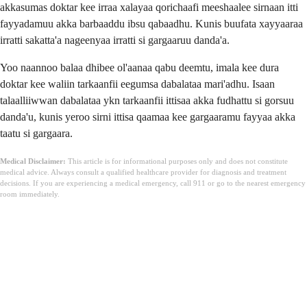
akkasumas doktar kee irraa xalayaa qorichaafi meeshaalee sirnaan itti
fayyadamuu akka barbaaddu ibsu qabaadhu. Kunis buufata xayyaaraa
irratti sakatta'a nageenyaa irratti si gargaaruu danda'a.
Yoo naannoo balaa dhibee ol'aanaa qabu deemtu, imala kee dura
doktar kee waliin tarkaanfii eegumsa dabalataa mari'adhu. Isaan
talaalliiwwan dabalataa ykn tarkaanfii ittisaa akka fudhattu si gorsuu
danda'u, kunis yeroo sirni ittisa qaamaa kee gargaaramu fayyaa akka
taatu si gargaara.
Medical Disclaimer:
This article is for informational purposes only and does not constitute
medical advice. Always consult a qualified healthcare provider for diagnosis and treatment
decisions. If you are experiencing a medical emergency, call 911 or go to the nearest emergency
room immediately.