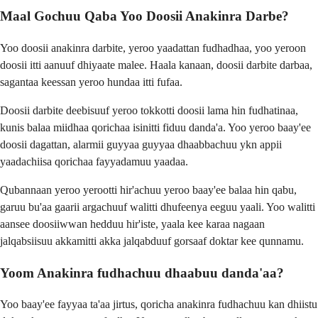
Maal Gochuu Qaba Yoo Doosii Anakinra Darbe?
Yoo doosii anakinra darbite, yeroo yaadattan fudhadhaa, yoo yeroon
doosii itti aanuuf dhiyaate malee. Haala kanaan, doosii darbite darbaa,
sagantaa keessan yeroo hundaa itti fufaa.
Doosii darbite deebisuuf yeroo tokkotti doosii lama hin fudhatinaa,
kunis balaa miidhaa qorichaa isinitti fiduu danda'a. Yoo yeroo baay'ee
doosii dagattan, alarmii guyyaa guyyaa dhaabbachuu ykn appii
yaadachiisa qorichaa fayyadamuu yaadaa.
Qubannaan yeroo yerootti hir'achuu yeroo baay'ee balaa hin qabu,
garuu bu'aa gaarii argachuuf walitti dhufeenya eeguu yaali. Yoo walitti
aansee doosiiwwan hedduu hir'iste, yaala kee karaa nagaan
jalqabsiisuu akkamitti akka jalqabduuf gorsaaf doktar kee qunnamu.
Yoom Anakinra fudhachuu dhaabuu danda'aa?
Yoo baay'ee fayyaa ta'aa jirtus, qoricha anakinra fudhachuu kan dhiistu