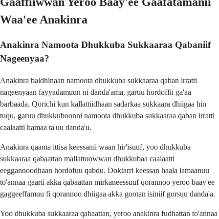
Gaaffiiwwan Yeroo Baay'ee Gaafatamanii
Waa'ee Anakinra
Anakinra Namoota Dhukkuba Sukkaaraa Qabaniif
Nageenyaa?
Anakinra baldhinaan namoota dhukkuba sukkaaraa qaban irratti
nageenyaan fayyadamuun ni danda'ama, garuu hordoffii ga'aa
barbaada. Qorichi kun kallattiidhaan sadarkaa sukkaara dhiigaa hin
tuqu, garuu dhukkuboonni namoota dhukkuba sukkaaraa qaban irratti
caalaatti hamaa ta'uu danda'u.
Anakinra qaama ittisa keessanii waan hir'isuuf, yoo dhukkuba
sukkaaraa qabaattan mallattoowwan dhukkubaa caalaatti
eeggannoodhaan hordofuu qabdu. Doktarri keessan haala lamaanuu
to'annaa gaarii akka qabaattan mirkaneessuuf qorannoo yeroo baay'ee
gaggeeffamuu fi qorannoo dhiigaa akka gootan isiniif gorsuu danda'a.
Yoo dhukkuba sukkaaraa qabaattan, yeroo anakinra fudhattan to'annaa