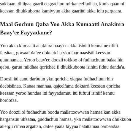
sukkaara dhiigaa gaarii eeggachuu mirkaneeffadhaa, kunis qaamni
keessan dhukkuboota kamiyyuu akka gaariitti akka lolu gargaara.
Maal Gochuu Qaba Yoo Akka Kumaatti Anakinra
Baay'ee Fayyadame?
Yoo akka kumaatti anakinra baay'ee akka isinitti kenname ofitti
farsitan, gorsaaf dafee doktaricha ykn faarmaasistii keessan
quunnamaa. Yeroo baay'ee doozii tokkoo ol fudhachuun balaa hin
qabu, garuu miidhaa qorichaa fi dhukkuboota isinitti fiduu danda'a.
Doosii itti aanu darbuun ykn qoricha xiqqaa fudhachuun hin
deebisiinaa. Kanaa mannaa, qajeelfama doktarri keessan qoricha
keessan yeroo hundaa itti fayyadamuu itti fufuuf isiniif kennu
hordofaa.
Yoo doozii ol fudhachuu booda mallattoowwan hamaa kan akka
hargansuu ulfaataa, guddachuu hamaa, ykn mallattoowwan dhukkuba
allergii cimaa argattan, dafee yaala fayyaa hatattamaa barbaadaa.