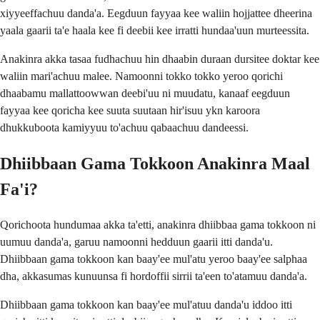
xiyyeeffachuu danda'a. Eegduun fayyaa kee waliin hojjattee dheerina
yaala gaarii ta'e haala kee fi deebii kee irratti hundaa'uun murteessita.
Anakinra akka tasaa fudhachuu hin dhaabin duraan dursitee doktar kee
waliin mari'achuu malee. Namoonni tokko tokko yeroo qorichi
dhaabamu mallattoowwan deebi'uu ni muudatu, kanaaf eegduun
fayyaa kee qoricha kee suuta suutaan hir'isuu ykn karoora
dhukkuboota kamiyyuu to'achuu qabaachuu dandeessi.
Dhiibbaan Gama Tokkoon Anakinra Maal
Fa'i?
Qorichoota hundumaa akka ta'etti, anakinra dhiibbaa gama tokkoon ni
uumuu danda'a, garuu namoonni hedduun gaarii itti danda'u.
Dhiibbaan gama tokkoon kan baay'ee mul'atu yeroo baay'ee salphaa
dha, akkasumas kunuunsa fi hordoffii sirrii ta'een to'atamuu danda'a.
Dhiibbaan gama tokkoon kan baay'ee mul'atuu danda'u iddoo itti