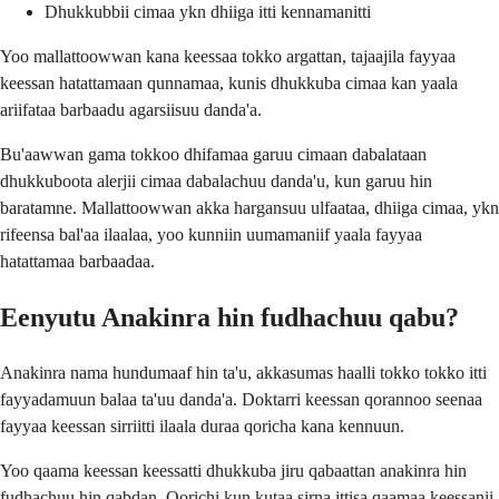
Dhukkubbii cimaa ykn dhiiga itti kennamanitti
Yoo mallattoowwan kana keessaa tokko argattan, tajaajila fayyaa
keessan hatattamaan qunnamaa, kunis dhukkuba cimaa kan yaala
ariifataa barbaadu agarsiisuu danda'a.
Bu'aawwan gama tokkoo dhifamaa garuu cimaan dabalataan
dhukkuboota alerjii cimaa dabalachuu danda'u, kun garuu hin
baratamne. Mallattoowwan akka hargansuu ulfaataa, dhiiga cimaa, ykn
rifeensa bal'aa ilaalaa, yoo kunniin uumamaniif yaala fayyaa
hatattamaa barbaadaa.
Eenyutu Anakinra hin fudhachuu qabu?
Anakinra nama hundumaaf hin ta'u, akkasumas haalli tokko tokko itti
fayyadamuun balaa ta'uu danda'a. Doktarri keessan qorannoo seenaa
fayyaa keessan sirriitti ilaala duraa qoricha kana kennuun.
Yoo qaama keessan keessatti dhukkuba jiru qabaattan anakinra hin
fudhachuu hin qabdan. Qorichi kun kutaa sirna ittisa qaamaa keessanii