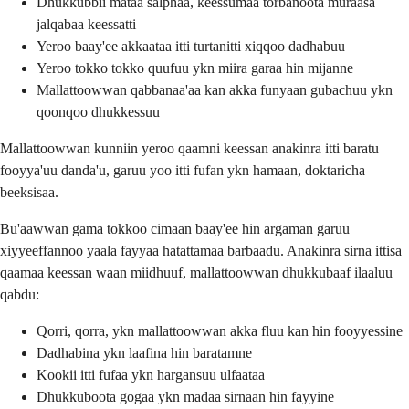
Dhukkubbii mataa salphaa, keessumaa torbanoota muraasa
jalqabaa keessatti
Yeroo baay'ee akkaataa itti turtanitti xiqqoo dadhabuu
Yeroo tokko tokko quufuu ykn miira garaa hin mijanne
Mallattoowwan qabbanaa'aa kan akka funyaan gubachuu ykn
qoonqoo dhukkessuu
Mallattoowwan kunniin yeroo qaamni keessan anakinra itti baratu
fooyya'uu danda'u, garuu yoo itti fufan ykn hamaan, doktaricha
beeksisaa.
Bu'aawwan gama tokkoo cimaan baay'ee hin argaman garuu
xiyyeeffannoo yaala fayyaa hatattamaa barbaadu. Anakinra sirna ittisa
qaamaa keessan waan miidhuuf, mallattoowwan dhukkubaaf ilaaluu
qabdu:
Qorri, qorra, ykn mallattoowwan akka fluu kan hin fooyyessine
Dadhabina ykn laafina hin baratamne
Kookii itti fufaa ykn hargansuu ulfaataa
Dhukkuboota gogaa ykn madaa sirnaan hin fayyine