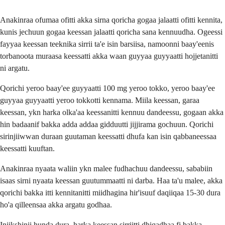
Anakinraa ofumaa ofitti akka sirna qoricha gogaa jalaatti ofitti kennita,
kunis jechuun gogaa keessan jalaatti qoricha sana kennuudha. Ogeessi
fayyaa keessan teeknika sirrii ta'e isin barsiisa, namoonni baay'eenis
torbanoota muraasa keessatti akka waan guyyaa guyyaatti hojjetanitti
ni argatu.
Qorichi yeroo baay'ee guyyaatti 100 mg yeroo tokko, yeroo baay'ee
guyyaa guyyaatti yeroo tokkotti kennama. Miila keessan, garaa
keessan, ykn harka olka'aa keessanitti kennuu dandeessu, gogaan akka
hin badaanif bakka adda addaa gidduutti jijjirama gochuun. Qorichi
sirinjiiwwan duraan guutaman keessatti dhufa kan isin qabbaneessaa
keessatti kuuftan.
Anakinraa nyaata waliin ykn malee fudhachuu dandeessu, sababiin
isaas sirni nyaata keessan guutummaatti ni darba. Haa ta'u malee, akka
qorichi bakka itti kennitanitti miidhagina hir'isuuf daqiiqaa 15-30 dura
ho'a qilleensaa akka argatu godhaa.
Injikshinii hunda dura, harka keessan sirriitti dhiqadhaa fi bakka