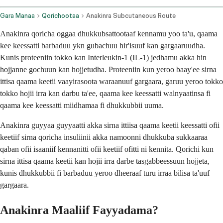
Gara Manaa
Qorichootaa
Anakinra Subcutaneous Route
Anakinra qoricha oggaa dhukkubsattootaaf kennamu yoo ta'u, qaama
kee keessatti barbaduu ykn gubachuu hir'isuuf kan gargaaruudha.
Kunis proteeniin tokko kan Interleukin-1 (IL-1) jedhamu akka hin
hojjanne gochuun kan hojjetudha. Proteeniin kun yeroo baay'ee sirna
ittisa qaama keetii vaayirasoota waraanuuf gargaara, garuu yeroo tokko
tokko hojii irra kan darbu ta'ee, qaama kee keessatti walnyaatinsa fi
qaama kee keessatti miidhamaa fi dhukkubbii uuma.
Anakinra guyyaa guyyaatti akka sirna ittiisa qaama keetii keessatti ofii
keetiif sirna qoricha insuliinii akka namoonni dhukkuba sukkaaraa
qaban ofii isaaniif kennanitti ofii keetiif ofitti ni kennita. Qorichi kun
sirna ittisa qaama keetii kan hojii irra darbe tasgabbeessuun hojjeta,
kunis dhukkubbii fi barbaduu yeroo dheeraaf turu irraa bilisa ta'uuf
gargaara.
Anakinra Maaliif Fayyadama?