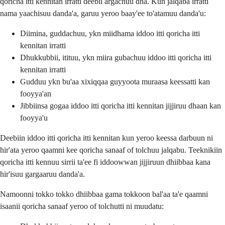
qoricha itti kennitan irratti deebii argachuu dha. Kun jalqaba irratti
nama yaachisuu danda'a, garuu yeroo baay'ee to'atamuu danda'u:
Diimina, guddachuu, ykn miidhama iddoo itti qoricha itti
kennitan irratti
Dhukkubbii, itituu, ykn miira gubachuu iddoo itti qoricha itti
kennitan irratti
Gudduu ykn bu'aa xixiqqaa guyyoota muraasa keessatti kan
fooyya'an
Jibbiinsa gogaa iddoo itti qoricha itti kennitan jijjiruu dhaan kan
fooyya'u
Deebiin iddoo itti qoricha itti kennitan kun yeroo keessa darbuun ni
hir'ata yeroo qaamni kee qoricha sanaaf of tolchuu jalqabu. Teeknikiin
qoricha itti kennuu sirrii ta'ee fi iddoowwan jijjiruun dhiibbaa kana
hir'isuu gargaaruu danda'a.
Namoonni tokko tokko dhiibbaa gama tokkoon bal'aa ta'e qaamni
isaanii qoricha sanaaf yeroo of tolchutti ni muudatu: