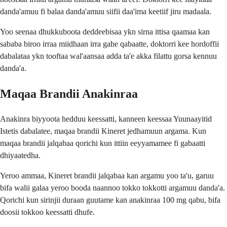
danda'amuu fi balaa danda'amuu siifii daa'ima keetiif jiru madaala.
Yoo seenaa dhukkuboota deddeebisaa ykn sirna ittisa qaamaa kan
sababa biroo irraa miidhaan irra gahe qabaatte, doktorri kee hordoffii
dabalataa ykn tooftaa wal'aansaa adda ta'e akka filattu gorsa kennuu
danda'a.
Maqaa Brandii Anakinraa
Anakinra biyyoota hedduu keessatti, kanneen keessaa Yuunaayitid
Istetis dabalatee, maqaa brandii Kineret jedhamuun argama. Kun
maqaa brandii jalqabaa qorichi kun ittiin eeyyamamee fi gabaatti
dhiyaatedha.
Yeroo ammaa, Kineret brandii jalqabaa kan argamu yoo ta'u, garuu
bifa walii galaa yeroo booda naannoo tokko tokkotti argamuu danda'a.
Qorichi kun sirinjii duraan guutame kan anakinraa 100 mg qabu, bifa
doosii tokkoo keessatti dhufe.