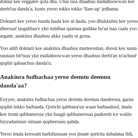
doktar kee eeggatee qofa dha. Utuu tasa dhaabuu mallattoowwan kee
deebi'uu danda'a, kunis yeroo tokko tokko 'flare-up' jedhama.
Doktarri kee yeroo hunda haala kee ni ilaala, yoo dhukkubni kee yeroo
dheeraaf tasgabbaa'e ykn miidhaa qaamaa guddaa bu'aa isaa caalu yoo
argatte, anakinra dhaabuu akka yaaltu ni gorsa.
Yoo atiifi doktarri kee anakinra dhaabuu murteessitan, doosii kee suuta
suutaan hir'isuu ykn mallattoowwan yeroo dhaabuu deebi'an to'achuuf
qophii qabaachuu danda'u.
Anakinra fudhachaa yeroo deemtu deemuu
danda'aa?
Eeyyee, anakinra fudhachaa yeroo deemtu deemuu dandeessa, garuu
qophii tokko barbaada. Qorichi qabbana'uu waan barbaaduuf, imala
kee irratti qabbaneessa ykn baagii qabbaneessaa paakeetii ice waliin
fayyadamuun sirnaan qopheessuu qabda.
Yeroo imala keessatti harkifannaan yoo jiraate qoricha dabalataa fidi,