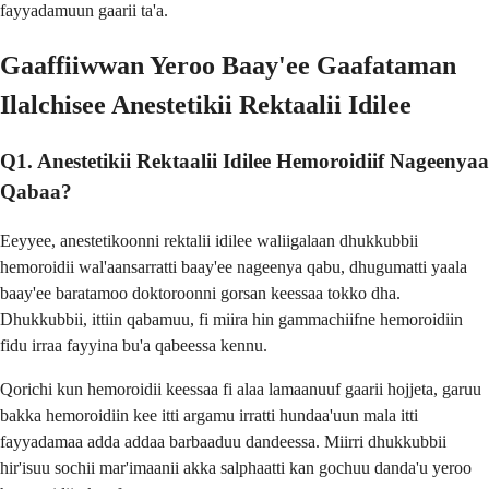
fayyadamuun gaarii ta'a.
Gaaffiiwwan Yeroo Baay'ee Gaafataman
Ilalchisee Anestetikii Rektaalii Idilee
Q1. Anestetikii Rektaalii Idilee Hemoroidiif Nageenyaa
Qabaa?
Eeyyee, anestetikoonni rektalii idilee waliigalaan dhukkubbii
hemoroidii wal'aansarratti baay'ee nageenya qabu, dhugumatti yaala
baay'ee baratamoo doktoroonni gorsan keessaa tokko dha.
Dhukkubbii, ittiin qabamuu, fi miira hin gammachiifne hemoroidiin
fidu irraa fayyina bu'a qabeessa kennu.
Qorichi kun hemoroidii keessaa fi alaa lamaanuuf gaarii hojjeta, garuu
bakka hemoroidiin kee itti argamu irratti hundaa'uun mala itti
fayyadamaa adda addaa barbaaduu dandeessa. Miirri dhukkubbii
hir'isuu sochii mar'imaanii akka salphaatti kan gochuu danda'u yeroo