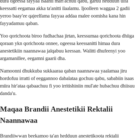
dura ogeessa fayyaa isaanii mari'achuu qabu, garuu hedduun ulfa
keessatti eegamaa akka ta'anitti ilaalamu. Ijoolleen waggaa 2 gadii
yeroo baay'ee qajeelfama fayyaa addaa malee oomisha kana hin
fayyadamuu qaban.
Yoo qorichoota biroo fudhachaa jirtan, keessumaa qorichoota dhiiga
qoraan ykn qorichoota onnee, ogeessa keessanitti himaa dura
anestetikiin naannawaa jalqabuu keessan. Walitti dhufeenyi yoo
argamanillee, eegamni gaarii dha.
Namoonni dhukkuba sukkaaraa qaban naannawaa yaalamaa jiru
hordofuu irratti of eeggannoo dabalataa gochuu qabu, sababiin isaas
miira hir'ataa qabaachuu fi yoo irritishiniin mul'ate hubachuu dhiisuu
danda'u.
Maqaa Brandii Anestetikii Rektalii
Naannawaa
Brandiiwwan beekamoo ta'an hedduun anestetikoota rektalii