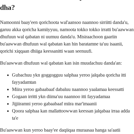
dha?
Namoonni baay'een qorichoota wal'aansoo naannoo sirriitti danda'u,
garuu akka qoricha kamiiyyuu, namoota tokko tokko irratti bu'aawwan
dhufuun wal qabatan ni uumuu danda'u. Misiraachoon gaariin
bu'aawwan dhufuun wal qabatan kan hin baratamne ta'uu isaanii,
qorichi xiqqaan dhiiga keessanitti waan seenuufi.
Bu'aawwan dhufuun wal qabatan kan isin muudachuu danda'an:
Gubachuu ykn goggogguu salphaa yeroo jalqaba qoricha itti
fayyadamtan
Miira yeroo gabaabaaf dabaluu naannoo yaalamaa keessatti
Gogaan irritti ykn diima'uu naannoo itti fayyadamaa
Jijjiiramni yeroo gabaabaaf miira mar'imaanii
Qoora salphaa kan mallattoowwan keessan jalqabaa irraa adda
ta'e
Bu'aawwan kun yeroo baay'ee daqiiqaa muraasaa hanga sa'aatii