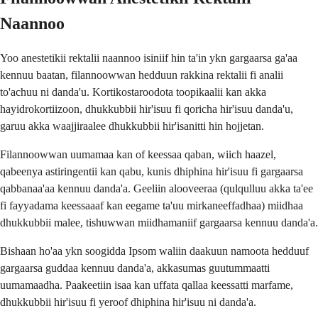
Naannoo
Yoo anestetikii rektalii naannoo isiniif hin ta'in ykn gargaarsa ga'aa
kennuu baatan, filannoowwan hedduun rakkina rektalii fi analii
to'achuu ni danda'u. Kortikostaroodota toopikaalii kan akka
hayidrokortiizoon, dhukkubbii hir'isuu fi qoricha hir'isuu danda'u,
garuu akka waajjiraalee dhukkubbii hir'isanitti hin hojjetan.
Filannoowwan uumamaa kan of keessaa qaban, wiich haazel,
qabeenya astiringentii kan qabu, kunis dhiphina hir'isuu fi gargaarsa
qabbanaa'aa kennuu danda'a. Geeliin alooveeraa (qulqulluu akka ta'ee
fi fayyadama keessaaaf kan eegame ta'uu mirkaneeffadhaa) miidhaa
dhukkubbii malee, tishuwwan miidhamaniif gargaarsa kennuu danda'a.
Bishaan ho'aa ykn soogidda Ipsom waliin daakuun namoota hedduuf
gargaarsa guddaa kennuu danda'a, akkasumas guutummaatti
uumamaadha. Paakeetiin isaa kan uffata qallaa keessatti marfame,
dhukkubbii hir'isuu fi yeroof dhiphina hir'isuu ni danda'a.