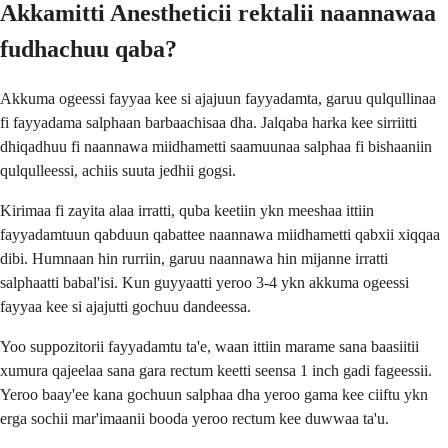
Akkamitti Anestheticii rektalii naannawaa
fudhachuu qaba?
Akkuma ogeessi fayyaa kee si ajajuun fayyadamta, garuu qulqullinaa
fi fayyadama salphaan barbaachisaa dha. Jalqaba harka kee sirriitti
dhiqadhuu fi naannawa miidhametti saamuunaa salphaa fi bishaaniin
qulqulleessi, achiis suuta jedhii gogsi.
Kirimaa fi zayita alaa irratti, quba keetiin ykn meeshaa ittiin
fayyadamtuun qabduun qabattee naannawa miidhametti qabxii xiqqaa
dibi. Humnaan hin rurriin, garuu naannawa hin mijanne irratti
salphaatti babal'isi. Kun guyyaatti yeroo 3-4 ykn akkuma ogeessi
fayyaa kee si ajajutti gochuu dandeessa.
Yoo suppozitorii fayyadamtu ta'e, waan ittiin marame sana baasiitii
xumura qajeelaa sana gara rectum keetti seensa 1 inch gadi fageessii.
Yeroo baay'ee kana gochuun salphaa dha yeroo gama kee ciiftu ykn
erga sochii mar'imaanii booda yeroo rectum kee duwwaa ta'u.