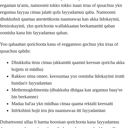
eegaman ta'anis, namoonni tokko tokko isaan irraa of qusachuu ykn
eegumsa fayyaa cimaa jalatti qofa fayyadamuu qabu. Namoonni
dhukkubsii qaamaa anestetikoota naannawaa kan akka lidokayinii,
benizokayinii, ykn qorichoota walfakkaatan beekamanitti qaban
oomisha kana hin fayyadamuu qaban.
Yoo qabaattan qorichoota kana of eeggannoo gochuu ykn irraa of
qusachuu qabdu:
Dhukkuba tiruu cimaa (akkamitti qaamni keessan qoricha akka
hojjetu ni miidha)
Rakkoo sirna onnee, keessumaa yoo oomisha lidokayinii irratti
hundaa'e fayyadamtan
Methemoglobinemia (dhukkuba dhiigaa kan argamuu baay'ee
hin beekamne)
Madaa bal'aa ykn miidhaa cimaa qaama rektalii keessatti
Infekshinii hojii irra jiru naannawaa itti fayyadamtan
Dubartoonni ulfaa fi harma hoosisan qorichoota kana fayyadamuu