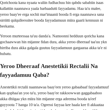
Qorichoota kana nyaata waliin fudhachuu hin qabdu sababiin isaas
kallattiin naannawa yaala barbaadutti fayyadamu. Haa ta'u malee,
yeroo baay'ee erga sochii mar'imaanii booda fi erga naannawa sana
sirriitti qulqulleessitee booda fayyadamuun miira gaarii kennuun ni
beekama.
Yeroon murteessaa ta'uu danda'a. Namoonni hedduun qoricha kana
gochaawwan hin mijanne fidan dura, akka yeroo dheeraaf taa'uu ykn
hirriba dura akka galgala guutuu fayyadamuun gargaaraa akka ta'e ni
hubatu.
Yeroo Dheeraaf Anestetikii Rectalii Na
fayyadamuu Qaba?
Anestetikii rectalii naannawaa baay'een yeroo gabaabaaf fayyadamuuf
kan qophaa'an yoo ta'u, yeroo baay'ee rakkoowwan gaggabaaboo
akka dhiigaa ykn miira hin mijanne erga adeemsa booda ta'eef
guyyoota 7 hanga 10 ta'a. Ogeessi fayyaa kee haala kee fi akkaataa