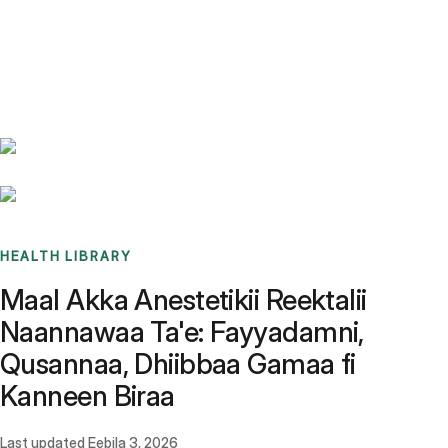
Benchmarks
Stories
FAQ
Sign up / Log in
HEALTH LIBRARY
Maal Akka Anestetikii Reektalii
Naannawaa Ta'e: Fayyadamni,
Qusannaa, Dhiibbaa Gamaa fi
Kanneen Biraa
Last updated
Eebila 3, 2026