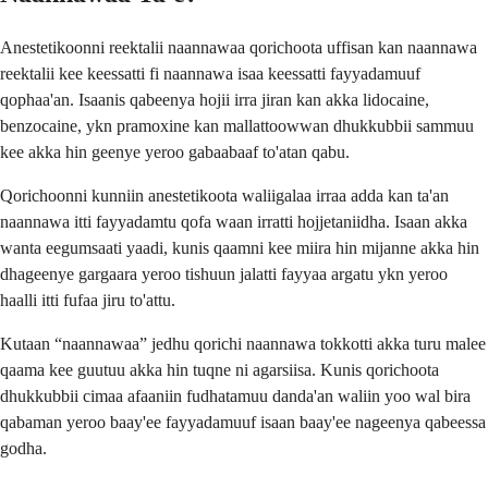
Anestetikoonni reektalii naannawaa qorichoota uffisan kan naannawa
reektalii kee keessatti fi naannawa isaa keessatti fayyadamuuf
qophaa'an. Isaanis qabeenya hojii irra jiran kan akka lidocaine,
benzocaine, ykn pramoxine kan mallattoowwan dhukkubbii sammuu
kee akka hin geenye yeroo gabaabaaf to'atan qabu.
Qorichoonni kunniin anestetikoota waliigalaa irraa adda kan ta'an
naannawa itti fayyadamtu qofa waan irratti hojjetaniidha. Isaan akka
wanta eegumsaati yaadi, kunis qaamni kee miira hin mijanne akka hin
dhageenye gargaara yeroo tishuun jalatti fayyaa argatu ykn yeroo
haalli itti fufaa jiru to'attu.
Kutaan “naannawaa” jedhu qorichi naannawa tokkotti akka turu malee
qaama kee guutuu akka hin tuqne ni agarsiisa. Kunis qorichoota
dhukkubbii cimaa afaaniin fudhatamuu danda'an waliin yoo wal bira
qabaman yeroo baay'ee fayyadamuuf isaan baay'ee nageenya qabeessa
godha.