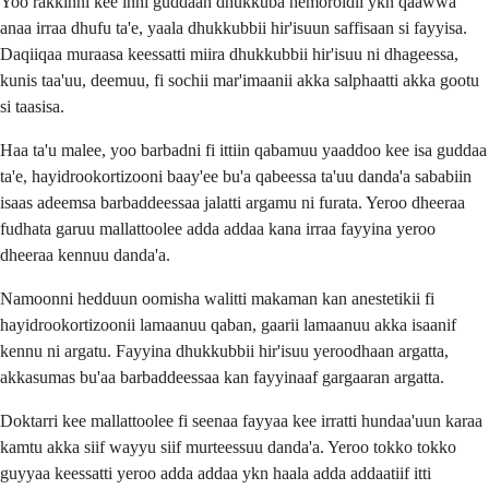
Yoo rakkinni kee inni guddaan dhukkuba hemoroidii ykn qaawwa
anaa irraa dhufu ta'e, yaala dhukkubbii hir'isuun saffisaan si fayyisa.
Daqiiqaa muraasa keessatti miira dhukkubbii hir'isuu ni dhageessa,
kunis taa'uu, deemuu, fi sochii mar'imaanii akka salphaatti akka gootu
si taasisa.
Haa ta'u malee, yoo barbadni fi ittiin qabamuu yaaddoo kee isa guddaa
ta'e, hayidrookortizooni baay'ee bu'a qabeessa ta'uu danda'a sababiin
isaas adeemsa barbaddeessaa jalatti argamu ni furata. Yeroo dheeraa
fudhata garuu mallattoolee adda addaa kana irraa fayyina yeroo
dheeraa kennuu danda'a.
Namoonni hedduun oomisha walitti makaman kan anestetikii fi
hayidrookortizoonii lamaanuu qaban, gaarii lamaanuu akka isaanif
kennu ni argatu. Fayyina dhukkubbii hir'isuu yeroodhaan argatta,
akkasumas bu'aa barbaddeessaa kan fayyinaaf gargaaran argatta.
Doktarri kee mallattoolee fi seenaa fayyaa kee irratti hundaa'uun karaa
kamtu akka siif wayyu siif murteessuu danda'a. Yeroo tokko tokko
guyyaa keessatti yeroo adda addaa ykn haala adda addaatiif itti