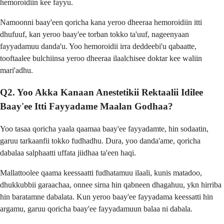
hemoroidiin kee fayyu.
Namoonni baay'een qoricha kana yeroo dheeraa hemoroidiin itti
dhufuuf, kan yeroo baay'ee torban tokko ta'uuf, nageenyaan
fayyadamuu danda'u. Yoo hemoroidii irra deddeebi'u qabaatte,
tooftaalee bulchiinsa yeroo dheeraa ilaalchisee doktar kee waliin
mari'adhu.
Q2. Yoo Akka Kanaan Anestetikii Rektaalii Idilee
Baay'ee Itti Fayyadame Maalan Godhaa?
Yoo tasaa qoricha yaala qaamaa baay'ee fayyadamte, hin sodaatin,
garuu tarkaanfii tokko fudhadhu. Dura, yoo danda'ame, qoricha
dabalaa salphaatti uffata jiidhaa ta'een haqi.
Mallattoolee qaama keessaatti fudhatamuu ilaali, kunis matadoo,
dhukkubbii garaachaa, onnee sirna hin qabneen dhagahuu, ykn hirriba
hin baratamne dabalata. Kun yeroo baay'ee fayyadama keessatti hin
argamu, garuu qoricha baay'ee fayyadamuun balaa ni dabala.