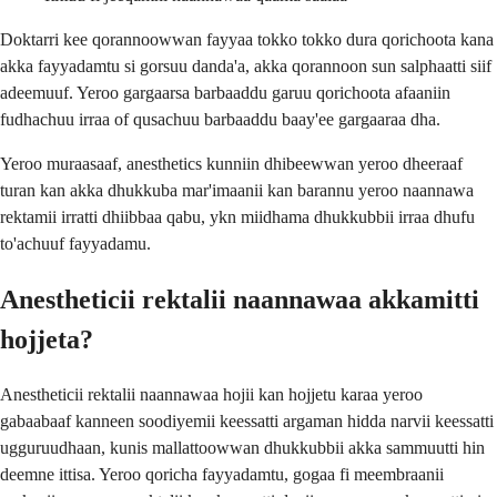
Doktarri kee qorannoowwan fayyaa tokko tokko dura qorichoota kana
akka fayyadamtu si gorsuu danda'a, akka qorannoon sun salphaatti siif
adeemuuf. Yeroo gargaarsa barbaaddu garuu qorichoota afaaniin
fudhachuu irraa of qusachuu barbaaddu baay'ee gargaaraa dha.
Yeroo muraasaaf, anesthetics kunniin dhibeewwan yeroo dheeraaf
turan kan akka dhukkuba mar'imaanii kan barannu yeroo naannawa
rektamii irratti dhiibbaa qabu, ykn miidhama dhukkubbii irraa dhufu
to'achuuf fayyadamu.
Anestheticii rektalii naannawaa akkamitti
hojjeta?
Anestheticii rektalii naannawaa hojii kan hojjetu karaa yeroo
gabaabaaf kanneen soodiyemii keessatti argaman hidda narvii keessatti
ugguruudhaan, kunis mallattoowwan dhukkubbii akka sammuutti hin
deemne ittisa. Yeroo qoricha fayyadamtu, gogaa fi meembraanii