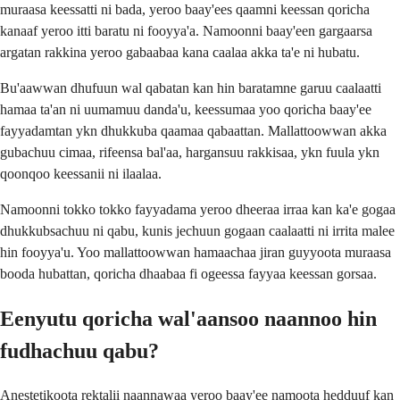
muraasa keessatti ni bada, yeroo baay'ees qaamni keessan qoricha
kanaaf yeroo itti baratu ni fooyya'a. Namoonni baay'een gargaarsa
argatan rakkina yeroo gabaabaa kana caalaa akka ta'e ni hubatu.
Bu'aawwan dhufuun wal qabatan kan hin baratamne garuu caalaatti
hamaa ta'an ni uumamuu danda'u, keessumaa yoo qoricha baay'ee
fayyadamtan ykn dhukkuba qaamaa qabaattan. Mallattoowwan akka
gubachuu cimaa, rifeensa bal'aa, hargansuu rakkisaa, ykn fuula ykn
qoonqoo keessanii ni ilaalaa.
Namoonni tokko tokko fayyadama yeroo dheeraa irraa kan ka'e gogaa
dhukkubsachuu ni qabu, kunis jechuun gogaan caalaatti ni irrita malee
hin fooyya'u. Yoo mallattoowwan hamaachaa jiran guyyoota muraasa
booda hubattan, qoricha dhaabaa fi ogeessa fayyaa keessan gorsaa.
Eenyutu qoricha wal'aansoo naannoo hin
fudhachuu qabu?
Anestetikoota rektalii naannawaa yeroo baay'ee namoota hedduuf kan