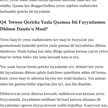
miidhu. Qaama kee dhaggeeffadhuu yeroo salphina mallattoolee
barbaaddu qoricha itti fayyadami.
Q4. Yeroon Qoricha Yaala Qaamaa Itti Fayyadamuu
Dhiisuu Danda'u Maal?
Yeroo baay'ee yeroo mallattooleen kee baay'ee fooyya'an ykn
guutummaatti badaniitti qoricha yaala qaamaa itti fayyadamuu dhiisuu
dandeessa. Haala hamaa kan akka dhiiga qaamaa keessaa yaa'uu yeroo
baay'ee torban tokko ykn lama keessatti kana ni ta'a.
Yoo yaala fayyaa booda qoricha fayyadamtu ta'e, doktarri kee yeroo
itti fayyadamuu dhiisuu qabdu ilaalchisee qajeelfama addaa siif kenna,
kunis yeroo baay'ee adeemsa fayyina kee irratti hundaa'a. Yoo ammas
miira hin gammachiifne argachaa jirta ta'e, tasa hin dhaabiin.
Dhibeewwan yeroo dheeraa keessatti, mallattoowwan keessan yeroo
fooyyananitti, fayyadamuu tartiibaan hir'isuuf karoora akkaataa itti
fayyadamtan ogeessa fayyaa keessan waliin hojjedhaa. Kaayyoon isaa,