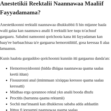
Anestetikii Reektalii Naannawaa Maaliif
Fayyadamama?
Anestetikoonni reektalii naannawaa dhukkubbii fi hin mijanne haala
walii galaa kan naannawa analii fi reektalii kee tuqu to'achuuf
gargaaru. Sababni namoonni qorichoota kana itti fayyadaman kan
baay'ee barbaachisaa ta'e gargaarsa hemoroidiitiif, gosa keessaa fi alaa
lamaanuu.
Kunis haalota gurguddoo qorichoonni kunniin itti gargaaruu danda'an:
Hemorrooyidoonni (hidda dhiigaa naannawaa qaama saalaa
keetii ititan)
Fissuuronni anal (imimmaan xixiqqaa keessoo qaama saalaa
keessatti)
Miidhaa erga qorannoo rektal ykn analii booda dhufu
Proctitis (barranna qaama rektamii)
Sochii mar'imaanii kan dhukkessu sababa adda addaatiin
Itittuu fi jeeqamni naannawaa qaama saalaa