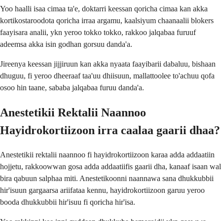
Yoo haalli isaa cimaa ta'e, doktarri keessan qoricha cimaa kan akka
kortikostaroodota qoricha irraa argamu, kaalsiyum chaanaalii blokers
faayisara analii, ykn yeroo tokko tokko, rakkoo jalqabaa furuuf
adeemsa akka isin godhan gorsuu danda'a.
Jireenya keessan jijjiruun kan akka nyaata faayibarii dabaluu, bishaan
dhuguu, fi yeroo dheeraaf taa'uu dhiisuun, mallattoolee to'achuu qofa
osoo hin taane, sababa jalqabaa furuu danda'a.
Anestetikii Rektalii Naannoo
Hayidrokortiizoon irra caalaa gaarii dhaa?
Anestetikii rektalii naannoo fi hayidrokortiizoon karaa adda addaatiin
hojjetu, rakkoowwan gosa adda addaatiifis gaarii dha, kanaaf isaan wal
bira qabuun salphaa miti. Anestetikoonni naannawa sana dhukkubbii
hir'isuun gargaarsa ariifataa kennu, hayidrokortiizoon garuu yeroo
booda dhukkubbii hir'isuu fi qoricha hir'isa.