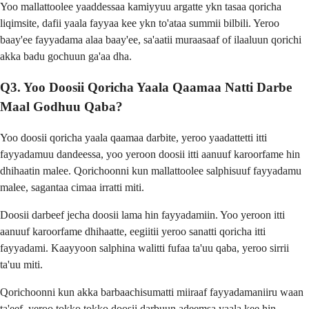
Yoo mallattoolee yaaddessaa kamiyyuu argatte ykn tasaa qoricha
liqimsite, dafii yaala fayyaa kee ykn to'ataa summii bilbili. Yeroo
baay'ee fayyadama alaa baay'ee, sa'aatii muraasaaf of ilaaluun qorichi
akka badu gochuun ga'aa dha.
Q3. Yoo Doosii Qoricha Yaala Qaamaa Natti Darbe
Maal Godhuu Qaba?
Yoo doosii qoricha yaala qaamaa darbite, yeroo yaadattetti itti
fayyadamuu dandeessa, yoo yeroon doosii itti aanuuf karoorfame hin
dhihaatin malee. Qorichoonni kun mallattoolee salphisuuf fayyadamu
malee, sagantaa cimaa irratti miti.
Doosii darbeef jecha doosii lama hin fayyadamiin. Yoo yeroon itti
aanuuf karoorfame dhihaatte, eegiitii yeroo sanatti qoricha itti
fayyadami. Kaayyoon salphina walitti fufaa ta'uu qaba, yeroo sirrii
ta'uu miti.
Qorichoonni kun akka barbaachisumatti miiraaf fayyadamaniiru waan
ta'eef, yeroo tokko tokko doosii darbuun adeemsa yaala kee hin