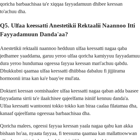
qoricha barbaachisaa ta'e xiqqaa fayyadamuun dhibee keessan
to'achuu dha.
Q5. Ulfaa keessatti Anestetikii Rektaalii Naannoo Itti
Fayyadamuun Danda'aa?
Anestetikii rektaalii naannoo hedduun ulfaa keessatti nagaa qaba
jedhamee yaaddama, garuu yeroo ulfaa qoricha kamiyyuu fayyadamuu
dura yeroo hundumaa ogeessa fayyaa keessan mari'achuu qabdu.
Dhukkubni qaamaa ulfaa keessatti dhiibbaa dabaluu fi jijjiirama
hormoonii irraa kan ka'e baay'ee mul'ata.
Doktarri keessan oomishaalee ulfaa keessatti nagaa qaban adda baasee
fayyadama sirrii ta'e ilaalchisee qajeelfama isiniif kennuu danda'a.
Ulfaa keessatti wantoonni tokko tokko kan biraa caalaa filatamaa dha,
kanaaf qajeelfama ogeessaa barbaachisaa dha.
Qoricha malees, ogeessi fayyaa keessan yaala nagaa qabu kan akka
bishaan ho'aa, nyaata fayyaa, fi teessuma qaamaa kan mallattoowwan