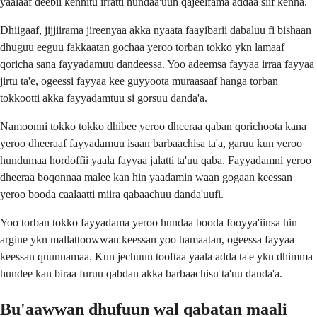
yaalaaf deebii kennitu irratti hundaa'uun qajeelfama addaa siif kenna.
Dhiigaaf, jijjiirama jireenyaa akka nyaata faayibarii dabaluu fi bishaan
dhuguu eeguu fakkaatan gochaa yeroo torban tokko ykn lamaaf
qoricha sana fayyadamuu dandeessa. Yoo adeemsa fayyaa irraa fayyaa
jirtu ta'e, ogeessi fayyaa kee guyyoota muraasaaf hanga torban
tokkootti akka fayyadamtuu si gorsuu danda'a.
Namoonni tokko tokko dhibee yeroo dheeraa qaban qorichoota kana
yeroo dheeraaf fayyadamuu isaan barbaachisa ta'a, garuu kun yeroo
hundumaa hordoffii yaala fayyaa jalatti ta'uu qaba. Fayyadamni yeroo
dheeraa boqonnaa malee kan hin yaadamin waan gogaan keessan
yeroo booda caalaatti miira qabaachuu danda'uufi.
Yoo torban tokko fayyadama yeroo hundaa booda fooyya'iinsa hin
argine ykn mallattoowwan keessan yoo hamaatan, ogeessa fayyaa
keessan quunnamaa. Kun jechuun tooftaa yaala adda ta'e ykn dhimma
hundee kan biraa furuu qabdan akka barbaachisu ta'uu danda'a.
Bu'aawwan dhufuun wal qabatan maali