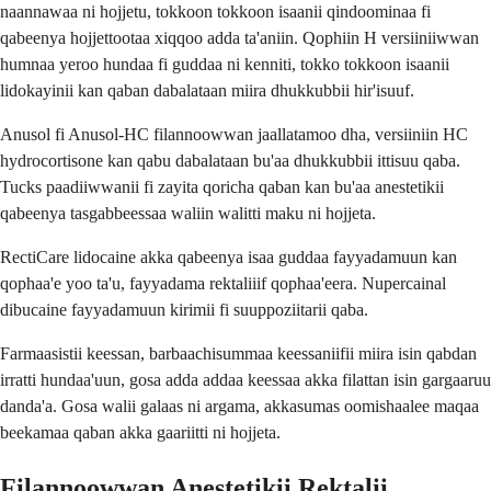
naannawaa ni hojjetu, tokkoon tokkoon isaanii qindoominaa fi
qabeenya hojjettootaa xiqqoo adda ta'aniin. Qophiin H versiiniiwwan
humnaa yeroo hundaa fi guddaa ni kenniti, tokko tokkoon isaanii
lidokayinii kan qaban dabalataan miira dhukkubbii hir'isuuf.
Anusol fi Anusol-HC filannoowwan jaallatamoo dha, versiiniin HC
hydrocortisone kan qabu dabalataan bu'aa dhukkubbii ittisuu qaba.
Tucks paadiiwwanii fi zayita qoricha qaban kan bu'aa anestetikii
qabeenya tasgabbeessaa waliin walitti maku ni hojjeta.
RectiCare lidocaine akka qabeenya isaa guddaa fayyadamuun kan
qophaa'e yoo ta'u, fayyadama rektaliiif qophaa'eera. Nupercainal
dibucaine fayyadamuun kirimii fi suuppoziitarii qaba.
Farmaasistii keessan, barbaachisummaa keessaniifii miira isin qabdan
irratti hundaa'uun, gosa adda addaa keessaa akka filattan isin gargaaruu
danda'a. Gosa walii galaas ni argama, akkasumas oomishaalee maqaa
beekamaa qaban akka gaariitti ni hojjeta.
Filannoowwan Anestetikii Rektalii