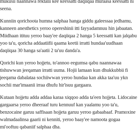
mukusii naannawa rektalii kee keessatti daqiiqaa muraasa keessatti ni
seena.
Kunniin qorichoota humna salphaa hanga giddu galeessaa jedhamu,
kanneen anesthetics yeroo opereshinii itti fayyadamnuu hin jabaatan.
Miidhaan itituu yeroo baay'ee daqiiqaa 2 hanga 5 keessatti kan jalqabu
yoo ta'u, qoricha addaatiifii qaama keetii irratti hundaa'uudhaan
daqiiqaa 30 hanga sa'aatii 2 ta'uu danda'a.
Qorichi kun yeroo hojjetu, to'annoo eegumsa qabu naannawaa
tishuwwan jeeqaman irratti uuma. Hojii lamaan kun dhukkubbii fi
jeeqama dabalataa sochiiwwan yeroo hundaa kan akka taa'uu ykn
sochii mar'imaanii irraa dhufu hir'isuu gargaara.
Kutaan hojjetu adda addaa karaa xiqqoo adda ta'een hojjeta. Lidocaine
gargaarsa yeroo dheeraaf turu kennuuf kan yaalamu yoo ta'u,
benzocaine garuu saffisaan hojjeta garuu yeroo gabaabaaf. Pramoxine
walmadaalinsa gaarii ni kenniti, yeroo baay'ee namoota gogaa
mi'ooftuu qabaniif salphaa dha.