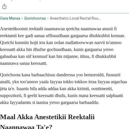
Gara Manaa
Qorichootaa
Anesthetic Local Rectal Route
Anestetikoonni reektalii naannawaa qoricha naannawaa anusii fi
reektamii kee gadi aanaa uffisuudhaan gargaarsa dhukkubbii kennan.
Qorichi kunniin hojii irra kan oolan mallattoowwan narvii to'annoo
keessatti akka hin dhufne gochuudhaan, kunis gargaarsa yeroo
gabaabaa kan siif kennuuf kan hin mijanne, itituu, fi dhukkubbii
naannawa sanaa keessatti.
Qorichoota kana barbaachisuu dandeessa yoo hemoroidii, fissuurii
analii, ykn too'annoo yaala fayyaa tokko tokkoo irraa fayyaa argachaa
jirta ta'e. Isaanis bifa adda addaa kan akka kirimii, oontimentii,
suppozitorii, fi geelii keessatti dhufu, kunis mana keessatti salphaatti
akka fayyadamtu si taasisa yeroo gargaarsa barbaaddu.
Maal Akka Anestetikii Reektalii
Naannawaa Ta'e?