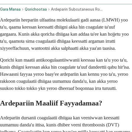
Gara Manaa
Qorichootaa
Ardeparin Subcutaneous Route
Ardepariin heepariin ulfaatina molekulaarii gadi aanaa (LMWH) yoo
ta'u, qaama keessan keessatti dhiigni akka hin coagulate ta'uuf
gargaara. Kunis akka qoricha dhiigaa kan addaa ta'ee kan hojjetu yoo
ta'u, qaamota sirna coagulaatii dhiigaa keessatti argaman irratti
xiyyeeffachuun, wantootni akka salphaatti akka yaa'an taasisa.
Qorichi kun maatii antikoogulaantiiwwanii keessaa kan ta'u yoo ta'u,
kunis dhiigni keessan akka hin coagulate ta'uuf dandeettii qabu hir'isa.
Hawaasni fayyaa yeroo baay'ee ardepariin kan kennu yoo ta'u, yeroo
rakkoon coagulaatii dhiigaa uumamuu danda'u, kan akka yeroo
suukoo tokko tokko ykn yeroo dheeraaf boqonnaa irra turuutti.
Ardepariin Maaliif Fayyadamaa?
Ardepariin dursanii coagulaatii dhiigaa kan veeniwwan keessatti
uumamuu danda'u ittisa, kunis dhibee veeni thromboosis (DVT)
jedhama. Coagulaatiin kun yeroo baay'ee miilla keessatti kan uumamu