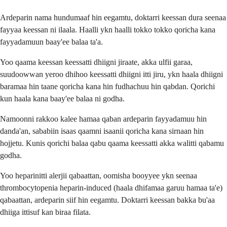
Ardeparin nama hundumaaf hin eegamtu, doktarri keessan dura seenaa
fayyaa keessan ni ilaala. Haalli ykn haalli tokko tokko qoricha kana
fayyadamuun baay'ee balaa ta'a.
Yoo qaama keessan keessatti dhiigni jiraate, akka ulfii garaa,
suudoowwan yeroo dhihoo keessatti dhiigni itti jiru, ykn haala dhiigni
baramaa hin taane qoricha kana hin fudhachuu hin qabdan. Qorichi
kun haala kana baay'ee balaa ni godha.
Namoonni rakkoo kalee hamaa qaban ardeparin fayyadamuu hin
danda'an, sababiin isaas qaamni isaanii qoricha kana sirnaan hin
hojjetu. Kunis qorichi balaa qabu qaama keessatti akka walitti qabamu
godha.
Yoo heparinitti alerjii qabaattan, oomisha booyyee ykn seenaa
thrombocytopenia heparin-induced (haala dhifamaa garuu hamaa ta'e)
qabaattan, ardeparin siif hin eegamtu. Doktarri keessan bakka bu'aa
dhiiga ittisuf kan biraa filata.