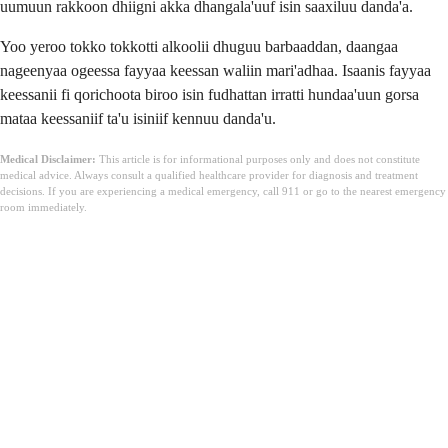
uumuun rakkoon dhiigni akka dhangala'uuf isin saaxiluu danda'a.
Yoo yeroo tokko tokkotti alkoolii dhuguu barbaaddan, daangaa
nageenyaa ogeessa fayyaa keessan waliin mari'adhaa. Isaanis fayyaa
keessanii fi qorichoota biroo isin fudhattan irratti hundaa'uun gorsa
mataa keessaniif ta'u isiniif kennuu danda'u.
Medical Disclaimer:
This article is for informational purposes only and does not constitute
medical advice. Always consult a qualified healthcare provider for diagnosis and treatment
decisions. If you are experiencing a medical emergency, call 911 or go to the nearest emergency
room immediately.