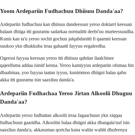
Yoom Ardepariin Fudhachuu Dhiisuu Danda'aa?
Ardepariin fudhachuu kan dhiisuu dandeessan yeroo doktarri keessan
balaan dhiiga itti guuramu sadarkaa normalitti deebi'uu murteessuudha.
Kunis kan ta'u yeroo sochii gochuu jalqabdanitti fi qaamni keessan
suukoo ykn dhukkuba irraa gahaatti fayyuu eegaleedha.
Ogeessi fayyaa keessan yeroo itti dhiisuu qabdan ilaalchisee
qajeelfama addaa isiniif kenna. Yeroo kamiyyuu ardepariin ofumaa hin
dhaabinaa, yoo fayyaa taatan iyyuu, kunimmoo dhiigni balaa qabu
akka itti guuramu isin saaxiluu danda'a.
Ardepariin Fudhachaa Yeroo Jirtan Alkoolii Dhuguu
Danda'aa?
Ardepariin yeroo fudhattan alkoolii irraa fagaachuun ykn xiqqaa
fudhachuun gaaridha. Alkooliin balaa dhiigni akka dhangala'uuf isin
saaxiluu danda'a, akkasumas qoricha kana waliin walitti dhufeenya