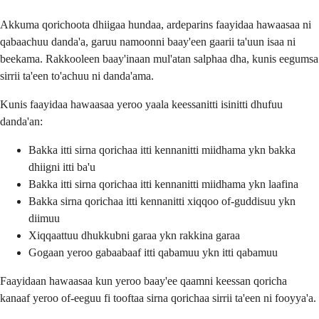
Akkuma qorichoota dhiigaa hundaa, ardeparins faayidaa hawaasaa ni
qabaachuu danda'a, garuu namoonni baay'een gaarii ta'uun isaa ni
beekama. Rakkooleen baay'inaan mul'atan salphaa dha, kunis eegumsa
sirrii ta'een to'achuu ni danda'ama.
Kunis faayidaa hawaasaa yeroo yaala keessanitti isinitti dhufuu
danda'an:
Bakka itti sirna qorichaa itti kennanitti miidhama ykn bakka
dhiigni itti ba'u
Bakka itti sirna qorichaa itti kennanitti miidhama ykn laafina
Bakka sirna qorichaa itti kennanitti xiqqoo of-guddisuu ykn
diimuu
Xiqqaattuu dhukkubni garaa ykn rakkina garaa
Gogaan yeroo gabaabaaf itti qabamuu ykn itti qabamuu
Faayidaan hawaasaa kun yeroo baay'ee qaamni keessan qoricha
kanaaf yeroo of-eeguu fi tooftaa sirna qorichaa sirrii ta'een ni fooyya'a.