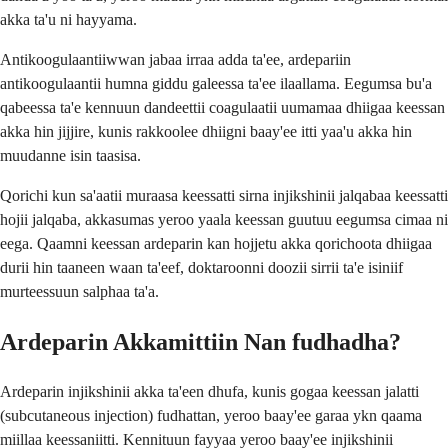
akka ta'u ni hayyama.
Antikoogulaantiiwwan jabaa irraa adda ta'ee, ardepariin
antikoogulaantii humna giddu galeessa ta'ee ilaallama. Eegumsa bu'a
qabeessa ta'e kennuun dandeettii coagulaatii uumamaa dhiigaa keessan
akka hin jijjire, kunis rakkoolee dhiigni baay'ee itti yaa'u akka hin
muudanne isin taasisa.
Qorichi kun sa'aatii muraasa keessatti sirna injikshinii jalqabaa keessatti
hojii jalqaba, akkasumas yeroo yaala keessan guutuu eegumsa cimaa ni
eega. Qaamni keessan ardeparin kan hojjetu akka qorichoota dhiigaa
durii hin taaneen waan ta'eef, doktaroonni doozii sirrii ta'e isiniif
murteessuun salphaa ta'a.
Ardeparin Akkamittiin Nan fudhadha?
Ardeparin injikshinii akka ta'een dhufa, kunis gogaa keessan jalatti
(subcutaneous injection) fudhattan, yeroo baay'ee garaa ykn qaama
miillaa keessaniitti. Kennituun fayyaa yeroo baay'ee injikshinii