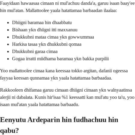
Faayidaan hawaasaa cimaan ni mul'achuu danda'a, garuu isaan baay'ee
hin mul'atan. Mallattoolee yaala hatattamaa barbaadan ilaalaa:
Dhiigni baramaa hin dhaabbatu
Bishaan ykn dhiigni itti maxxanuu
Dhukkubni mataa cimaa ykn gowwummaa
Harkisa tasaa ykn dhukkubni qomaa
Dhukkubni garaa cimaa
Gogaa irratti miidhama baramaa ykn bakka purpilii
Yoo mallattoolee cimaa kana keessaa tokko argitan, dafanii ogeessa
fayyaa keessan qunnamaa ykn yaala hatattamaa barbaadaa.
Rakkooleen dhifamaa garuu cimaan dhiigni cimaan ykn walnyaatinsa
alerjii ni dabalata. Kunis hir'isaa %1 keessatti kan mul'atu yoo ta'u, yoo
isaan mul'atan yaala hatattamaa barbaadu.
Eenyutu Ardeparin hin fudhachuu hin
qabu?