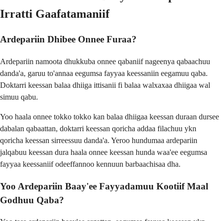
Irratti Gaafatamaniif
Ardepariin Dhibee Onnee Furaa?
Ardepariin namoota dhukkuba onnee qabaniif nageenya qabaachuu
danda'a, garuu to'annaa eegumsa fayyaa keessaniin eegamuu qaba.
Doktarri keessan balaa dhiiga ittisanii fi balaa walxaxaa dhiigaa wal
simuu qabu.
Yoo haala onnee tokko tokko kan balaa dhiigaa keessan duraan dursee
dabalan qabaattan, doktarri keessan qoricha addaa filachuu ykn
qoricha keessan sirreessuu danda'a. Yeroo hundumaa ardepariin
jalqabuu keessan dura haala onnee keessan hunda waa'ee eegumsa
fayyaa keessaniif odeeffannoo kennuun barbaachisaa dha.
Yoo Ardepariin Baay'ee Fayyadamuu Kootiif Maal
Godhuu Qaba?