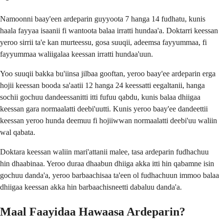
Namoonni baay'een ardeparin guyyoota 7 hanga 14 fudhatu, kunis
haala fayyaa isaanii fi wantoota balaa irratti hundaa'a. Doktarri keessan
yeroo sirrii ta'e kan murteessu, gosa suuqii, adeemsa fayyummaa, fi
fayyummaa waliigalaa keessan irratti hundaa'uun.
Yoo suuqii bakka bu'iinsa jilbaa gooftan, yeroo baay'ee ardeparin erga
hojii keessan booda sa'aatii 12 hanga 24 keessatti eegaltanii, hanga
sochii gochuu dandeessanitti itti fufuu qabdu, kunis balaa dhiigaa
keessan gara normaalatti deebi'uutti. Kunis yeroo baay'ee dandeettii
keessan yeroo hunda deemuu fi hojiiwwan normaalatti deebi'uu waliin
wal qabata.
Doktara keessan waliin mari'attanii malee, tasa ardeparin fudhachuu
hin dhaabinaa. Yeroo duraa dhaabun dhiiga akka itti hin qabamne isin
gochuu danda'a, yeroo barbaachisaa ta'een ol fudhachuun immoo balaa
dhiigaa keessan akka hin barbaachisneetti dabaluu danda'a.
Maal Faayidaa Hawaasa Ardeparin?