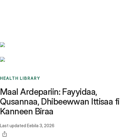
Benchmarks
Stories
FAQ
Sign up / Log in
HEALTH LIBRARY
Maal Ardepariin: Fayyidaa,
Qusannaa, Dhibeewwan Ittisaa fi
Kanneen Biraa
Last updated
Eebila 3, 2026