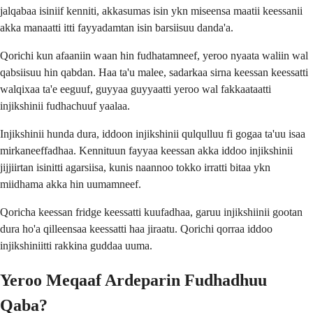
jalqabaa isiniif kenniti, akkasumas isin ykn miseensa maatii keessanii
akka manaatti itti fayyadamtan isin barsiisuu danda'a.
Qorichi kun afaaniin waan hin fudhatamneef, yeroo nyaata waliin wal
qabsiisuu hin qabdan. Haa ta'u malee, sadarkaa sirna keessan keessatti
walqixaa ta'e eeguuf, guyyaa guyyaatti yeroo wal fakkaataatti
injikshinii fudhachuuf yaalaa.
Injikshinii hunda dura, iddoon injikshinii qulqulluu fi gogaa ta'uu isaa
mirkaneeffadhaa. Kennituun fayyaa keessan akka iddoo injikshinii
jijjiirtan isinitti agarsiisa, kunis naannoo tokko irratti bitaa ykn
miidhama akka hin uumamneef.
Qoricha keessan fridge keessatti kuufadhaa, garuu injikshiinii gootan
dura ho'a qilleensaa keessatti haa jiraatu. Qorichi qorraa iddoo
injikshiniitti rakkina guddaa uuma.
Yeroo Meqaaf Ardeparin Fudhadhuu
Qaba?