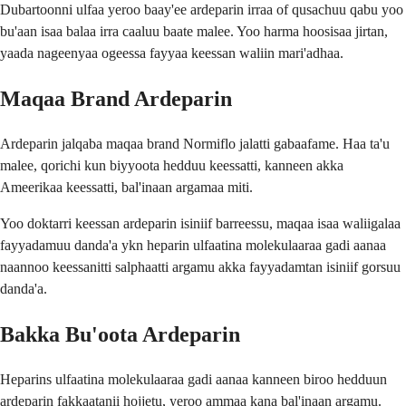
Dubartoonni ulfaa yeroo baay'ee ardeparin irraa of qusachuu qabu yoo
bu'aan isaa balaa irra caaluu baate malee. Yoo harma hoosisaa jirtan,
yaada nageenyaa ogeessa fayyaa keessan waliin mari'adhaa.
Maqaa Brand Ardeparin
Ardeparin jalqaba maqaa brand Normiflo jalatti gabaafame. Haa ta'u
malee, qorichi kun biyyoota hedduu keessatti, kanneen akka
Ameerikaa keessatti, bal'inaan argamaa miti.
Yoo doktarri keessan ardeparin isiniif barreessu, maqaa isaa waliigalaa
fayyadamuu danda'a ykn heparin ulfaatina molekulaaraa gadi aanaa
naannoo keessanitti salphaatti argamu akka fayyadamtan isiniif gorsuu
danda'a.
Bakka Bu'oota Ardeparin
Heparins ulfaatina molekulaaraa gadi aanaa kanneen biroo hedduun
ardeparin fakkaatanii hojjetu, yeroo ammaa kana bal'inaan argamu.