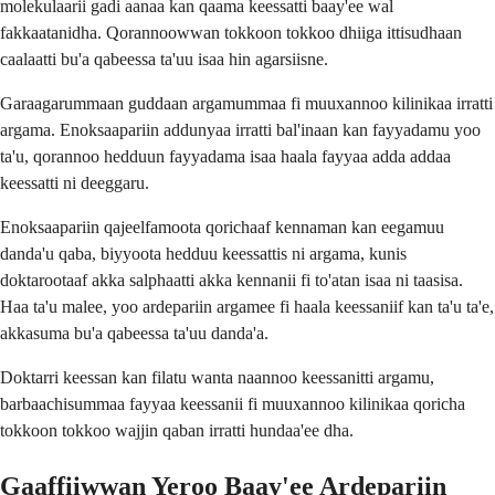
molekulaarii gadi aanaa kan qaama keessatti baay'ee wal
fakkaatanidha. Qorannoowwan tokkoon tokkoo dhiiga ittisudhaan
caalaatti bu'a qabeessa ta'uu isaa hin agarsiisne.
Garaagarummaan guddaan argamummaa fi muuxannoo kilinikaa irratti
argama. Enoksaapariin addunyaa irratti bal'inaan kan fayyadamu yoo
ta'u, qorannoo hedduun fayyadama isaa haala fayyaa adda addaa
keessatti ni deeggaru.
Enoksaapariin qajeelfamoota qorichaaf kennaman kan eegamuu
danda'u qaba, biyyoota hedduu keessattis ni argama, kunis
doktarootaaf akka salphaatti akka kennanii fi to'atan isaa ni taasisa.
Haa ta'u malee, yoo ardepariin argamee fi haala keessaniif kan ta'u ta'e,
akkasuma bu'a qabeessa ta'uu danda'a.
Doktarri keessan kan filatu wanta naannoo keessanitti argamu,
barbaachisummaa fayyaa keessanii fi muuxannoo kilinikaa qoricha
tokkoon tokkoo wajjin qaban irratti hundaa'ee dha.
Gaaffiiwwan Yeroo Baay'ee Ardepariin