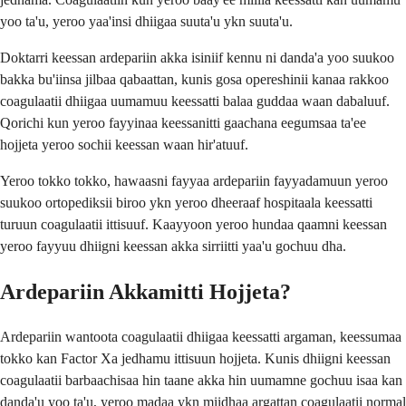
yoo ta'u, yeroo yaa'insi dhiigaa suuta'u ykn suuta'u.
Doktarri keessan ardepariin akka isiniif kennu ni danda'a yoo suukoo
bakka bu'iinsa jilbaa qabaattan, kunis gosa opereshinii kanaa rakkoo
coagulaatii dhiigaa uumamuu keessatti balaa guddaa waan dabaluuf.
Qorichi kun yeroo fayyinaa keessanitti gaachana eegumsaa ta'ee
hojjeta yeroo sochii keessan waan hir'atuuf.
Yeroo tokko tokko, hawaasni fayyaa ardepariin fayyadamuun yeroo
suukoo ortopediksii biroo ykn yeroo dheeraaf hospitaala keessatti
turuun coagulaatii ittisuuf. Kaayyoon yeroo hundaa qaamni keessan
yeroo fayyuu dhiigni keessan akka sirriitti yaa'u gochuu dha.
Ardepariin Akkamitti Hojjeta?
Ardepariin wantoota coagulaatii dhiigaa keessatti argaman, keessumaa
tokko kan Factor Xa jedhamu ittisuun hojjeta. Kunis dhiigni keessan
coagulaatii barbaachisaa hin taane akka hin uumamne gochuu isaa kan
danda'u yoo ta'u, yeroo madaa ykn miidhaa argattan coagulaatii normal