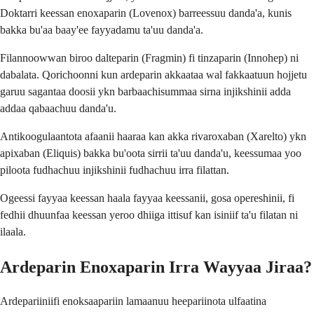
Doktarri keessan enoxaparin (Lovenox) barreessuu danda'a, kunis
bakka bu'aa baay'ee fayyadamu ta'uu danda'a.
Filannoowwan biroo dalteparin (Fragmin) fi tinzaparin (Innohep) ni
dabalata. Qorichoonni kun ardeparin akkaataa wal fakkaatuun hojjetu
garuu sagantaa doosii ykn barbaachisummaa sirna injikshinii adda
addaa qabaachuu danda'u.
Antikoogulaantota afaanii haaraa kan akka rivaroxaban (Xarelto) ykn
apixaban (Eliquis) bakka bu'oota sirrii ta'uu danda'u, keessumaa yoo
piloota fudhachuu injikshinii fudhachuu irra filattan.
Ogeessi fayyaa keessan haala fayyaa keessanii, gosa opereshinii, fi
fedhii dhuunfaa keessan yeroo dhiiga ittisuf kan isiniif ta'u filatan ni
ilaala.
Ardeparin Enoxaparin Irra Wayyaa Jiraa?
Ardepariiniifi enoksaapariin lamaanuu heepariinota ulfaatina