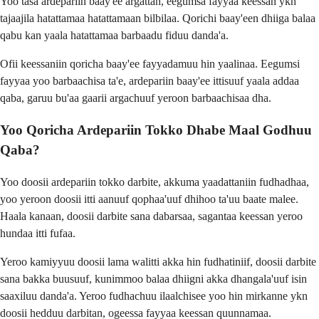
Yoo tasa ardepariin baay'ee argattan, eegumsa fayyaa keessan ykn
tajaajila hatattamaa hatattamaan bilbilaa. Qorichi baay'een dhiiga balaa
qabu kan yaala hatattamaa barbaadu fiduu danda'a.
Ofii keessaniin qoricha baay'ee fayyadamuu hin yaalinaa. Eegumsi
fayyaa yoo barbaachisa ta'e, ardepariin baay'ee ittisuuf yaala addaa
qaba, garuu bu'aa gaarii argachuuf yeroon barbaachisaa dha.
Yoo Qoricha Ardepariin Tokko Dhabe Maal Godhuu
Qaba?
Yoo doosii ardepariin tokko darbite, akkuma yaadattaniin fudhadhaa,
yoo yeroon doosii itti aanuuf qophaa'uuf dhihoo ta'uu baate malee.
Haala kanaan, doosii darbite sana dabarsaa, sagantaa keessan yeroo
hundaa itti fufaa.
Yeroo kamiyyuu doosii lama walitti akka hin fudhatiniif, doosii darbite
sana bakka buusuuf, kunimmoo balaa dhiigni akka dhangala'uuf isin
saaxiluu danda'a. Yeroo fudhachuu ilaalchisee yoo hin mirkanne ykn
doosii hedduu darbitan, ogeessa fayyaa keessan quunnamaa.