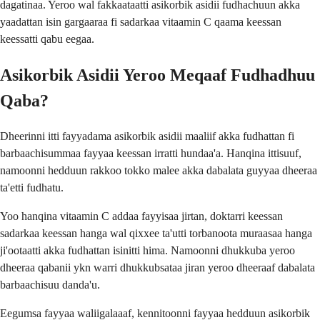
dagatinaa. Yeroo wal fakkaataatti asikorbik asidii fudhachuun akka
yaadattan isin gargaaraa fi sadarkaa vitaamin C qaama keessan
keessatti qabu eegaa.
Asikorbik Asidii Yeroo Meqaaf Fudhadhuu
Qaba?
Dheerinni itti fayyadama asikorbik asidii maaliif akka fudhattan fi
barbaachisummaa fayyaa keessan irratti hundaa'a. Hanqina ittisuuf,
namoonni hedduun rakkoo tokko malee akka dabalata guyyaa dheeraa
ta'etti fudhatu.
Yoo hanqina vitaamin C addaa fayyisaa jirtan, doktarri keessan
sadarkaa keessan hanga wal qixxee ta'utti torbanoota muraasaa hanga
ji'ootaatti akka fudhattan isinitti hima. Namoonni dhukkuba yeroo
dheeraa qabanii ykn warri dhukkubsataa jiran yeroo dheeraaf dabalata
barbaachisuu danda'u.
Eegumsa fayyaa waliigalaaaf, kennitoonni fayyaa hedduun asikorbik