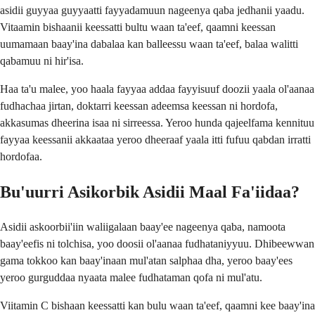
asidii guyyaa guyyaatti fayyadamuun nageenya qaba jedhanii yaadu.
Vitaamin bishaanii keessatti bultu waan ta'eef, qaamni keessan
uumamaan baay'ina dabalaa kan balleessu waan ta'eef, balaa walitti
qabamuu ni hir'isa.
Haa ta'u malee, yoo haala fayyaa addaa fayyisuuf doozii yaala ol'aanaa
fudhachaa jirtan, doktarri keessan adeemsa keessan ni hordofa,
akkasumas dheerina isaa ni sirreessa. Yeroo hunda qajeelfama kennituu
fayyaa keessanii akkaataa yeroo dheeraaf yaala itti fufuu qabdan irratti
hordofaa.
Bu'uurri Asikorbik Asidii Maal Fa'iidaa?
Asidii askoorbii'iin waliigalaan baay'ee nageenya qaba, namoota
baay'eefis ni tolchisa, yoo doosii ol'aanaa fudhataniyyuu. Dhibeewwan
gama tokkoo kan baay'inaan mul'atan salphaa dha, yeroo baay'ees
yeroo gurguddaa nyaata malee fudhataman qofa ni mul'atu.
Viitamin C bishaan keessatti kan bulu waan ta'eef, qaamni kee baay'ina