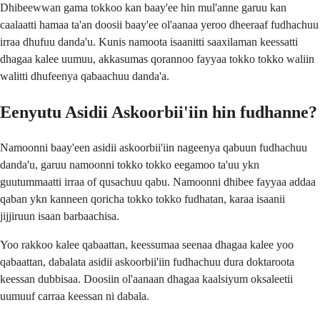
Dhibeewwan gama tokkoo kan baay'ee hin mul'anne garuu kan
caalaatti hamaa ta'an doosii baay'ee ol'aanaa yeroo dheeraaf fudhachuu
irraa dhufuu danda'u. Kunis namoota isaanitti saaxilaman keessatti
dhagaa kalee uumuu, akkasumas qorannoo fayyaa tokko tokko waliin
walitti dhufeenya qabaachuu danda'a.
Eenyutu Asidii Askoorbii'iin hin fudhanne?
Namoonni baay'een asidii askoorbii'iin nageenya qabuun fudhachuu
danda'u, garuu namoonni tokko tokko eegamoo ta'uu ykn
guutummaatti irraa of qusachuu qabu. Namoonni dhibee fayyaa addaa
qaban ykn kanneen qoricha tokko tokko fudhatan, karaa isaanii
jijjiruun isaan barbaachisa.
Yoo rakkoo kalee qabaattan, keessumaa seenaa dhagaa kalee yoo
qabaattan, dabalata asidii askoorbii'iin fudhachuu dura doktaroota
keessan dubbisaa. Doosiin ol'aanaan dhagaa kaalsiyum oksaleetii
uumuuf carraa keessan ni dabala.