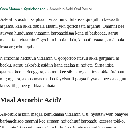
Gara Manaa
Qorichootaa
Ascorbic Acid Oral Route
Askorbik asidiin salphaatti vitaamin C bifa isaa qulqulluu keessatti
argama, kan akka dabala afaanii ykn qorichaatti argamu. Qaamni kee
guyyaa hundumaa vitaamin barbaachisaa kana ni barbaada, garuu
mataa isaa vitaamin C gochuu hin danda'u, kanaaf nyaata ykn dabala
irraa argachuu qabda.
Namoonni hedduun vitaamin C qorqorroo ittisuu akka gargaaru ni
beeku, garuu askorbik asidiin kana caalaa ni hojjeta. Sirna ittisa
qaamaa kee ni deeggara, qaamni kee sibiila nyaata irraa akka fudhatu
ni gargaara, akkasumas madaa fayyisuufi gogaa fayya qabeessa eeguu
keessatti gahee guddaa taphata.
Maal Ascorbic Acid?
Askorbik asidiin maqaa kemikaalaa vitaamin C ti, nyaatawwan baay'ee
barbaachisoo qaamni kee sirnaan hojjechuuf barbaadu keessaa tokko.
Vitaamin bishaanii keessa kan bulu dha, kunis qaamni kee yeroo