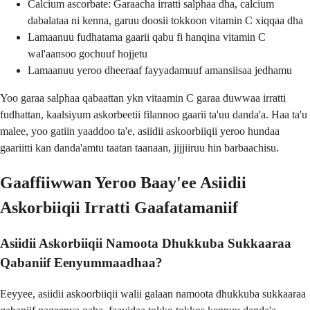
Calcium ascorbate: Garaacha irratti salphaa dha, calcium
dabalataa ni kenna, garuu doosii tokkoon vitamin C xiqqaa dha
Lamaanuu fudhatama gaarii qabu fi hanqina vitamin C
wal'aansoo gochuuf hojjetu
Lamaanuu yeroo dheeraaf fayyadamuuf amansiisaa jedhamu
Yoo garaa salphaa qabaattan ykn vitaamin C garaa duwwaa irratti
fudhattan, kaalsiyum askorbeetii filannoo gaarii ta'uu danda'a. Haa ta'u
malee, yoo gatiin yaaddoo ta'e, asiidii askoorbiiqii yeroo hundaa
gaariitti kan danda'amtu taatan taanaan, jijjiiruu hin barbaachisu.
Gaaffiiwwan Yeroo Baay'ee Asiidii
Askorbiiqii Irratti Gaafatamaniif
Asiidii Askorbiiqii Namoota Dhukkuba Sukkaaraa
Qabaniif Eenyummaadhaa?
Eeyyee, asiidii askoorbiiqii walii galaan namoota dhukkuba sukkaaraa