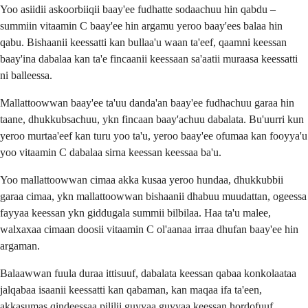
Yoo asiidii askoorbiiqii baay'ee fudhatte sodaachuu hin qabdu –
summiin vitaamin C baay'ee hin argamu yeroo baay'ees balaa hin
qabu. Bishaanii keessatti kan bullaa'u waan ta'eef, qaamni keessan
baay'ina dabalaa kan ta'e fincaanii keessaan sa'aatii muraasa keessatti
ni balleessa.
Mallattoowwan baay'ee ta'uu danda'an baay'ee fudhachuu garaa hin
taane, dhukkubsachuu, ykn fincaan baay'achuu dabalata. Bu'uurri kun
yeroo murtaa'eef kan turu yoo ta'u, yeroo baay'ee ofumaa kan fooyya'u
yoo vitaamin C dabalaa sirna keessan keessaa ba'u.
Yoo mallattoowwan cimaa akka kusaa yeroo hundaa, dhukkubbii
garaa cimaa, ykn mallattoowwan bishaanii dhabuu muudattan, ogeessa
fayyaa keessan ykn giddugala summii bilbilaa. Haa ta'u malee,
walxaxaa cimaan doosii vitaamin C ol'aanaa irraa dhufan baay'ee hin
argaman.
Balaawwan fuula duraa ittisuuf, dabalata keessan qabaa konkolaataa
jalqabaa isaanii keessatti kan qabaman, kan maqaa ifa ta'een,
akkasumas qindeessaa pililii guyyaa guyyaa keessan hordofuuf