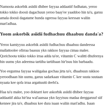
Namoota askorbik asiidii dhibee fayyaa addaatiif fudhatan, yeroo
tokko tokko doosii dagachuun yeroo baay'ee yaaddoo hin ta'u, garuu
amala doosii dagatame hunda ogeessa fayyaa keessan waliin
mari'adhaa.
Yoom askorbik asiidii fudhachuu dhaabuu danda'a?
Yeroo kamiyyuu askorbik asiidii fudhachuu dhaabuu dandeessa
mallattoolee ofirraa baasuu ykn rakkoo fayyaa cimaa malee.
Qorichoota tokko tokko irraa adda ta'ee, viitamin C walitti dhufeenya
hin uumu ykn adeemsa tartiiba tartiibaan hir'isuu hin barbaadu.
Yoo eegumsa fayyaa waliigalaa gochaa jirta ta'e, dhaabuun rakkoo
yeroodhaan hin uumu, garuu sadarkaan viitamin C kee suuta suutaan
nyaata kee qofa irraa argattuutti deebi'a.
Haa ta'u malee, yoo doktarri kee askorbik asiidii dhibee fayyaa
addaatiif akka hir'ina wal'aansaa ykn fayyisuu madaa deeggaruuf siif
kennee jira ta'e, dhaabuu kee dura isaan waliin mari'adhu. Isaan