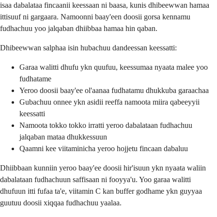
isaa dabalataa fincaanii keessaan ni baasa, kunis dhibeewwan hamaa
ittisuuf ni gargaara. Namoonni baay'een doosii gorsa kennamu
fudhachuu yoo jalqaban dhiibbaa hamaa hin qaban.
Dhibeewwan salphaa isin hubachuu dandeessan keessatti:
Garaa walitti dhufu ykn quufuu, keessumaa nyaata malee yoo
fudhatame
Yeroo doosii baay'ee ol'aanaa fudhatamu dhukkuba garaachaa
Gubachuu onnee ykn asidii reeffa namoota miira qabeeyyii
keessatti
Namoota tokko tokko irratti yeroo dabalataan fudhachuu
jalqaban mataa dhukkessuun
Qaamni kee viitaminicha yeroo hojjetu fincaan dabaluu
Dhiibbaan kunniin yeroo baay'ee doosii hir'isuun ykn nyaata waliin
dabalataan fudhachuun saffisaan ni fooyya'u. Yoo garaa walitti
dhufuun itti fufaa ta'e, viitamin C kan buffer godhame ykn guyyaa
guutuu doosii xiqqaa fudhachuu yaalaa.