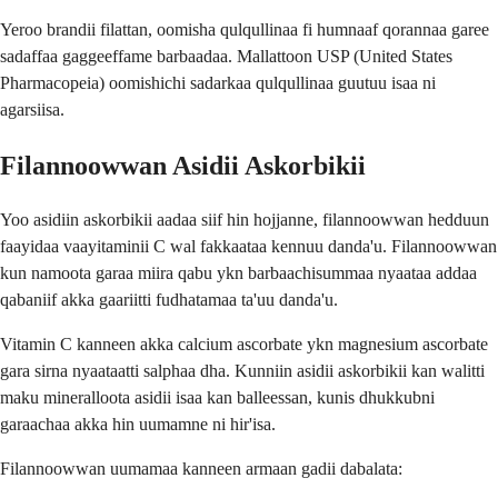
Yeroo brandii filattan, oomisha qulqullinaa fi humnaaf qorannaa garee
sadaffaa gaggeeffame barbaadaa. Mallattoon USP (United States
Pharmacopeia) oomishichi sadarkaa qulqullinaa guutuu isaa ni
agarsiisa.
Filannoowwan Asidii Askorbikii
Yoo asidiin askorbikii aadaa siif hin hojjanne, filannoowwan hedduun
faayidaa vaayitaminii C wal fakkaataa kennuu danda'u. Filannoowwan
kun namoota garaa miira qabu ykn barbaachisummaa nyaataa addaa
qabaniif akka gaariitti fudhatamaa ta'uu danda'u.
Vitamin C kanneen akka calcium ascorbate ykn magnesium ascorbate
gara sirna nyaataatti salphaa dha. Kunniin asidii askorbikii kan walitti
maku mineralloota asidii isaa kan balleessan, kunis dhukkubni
garaachaa akka hin uumamne ni hir'isa.
Filannoowwan uumamaa kanneen armaan gadii dabalata: