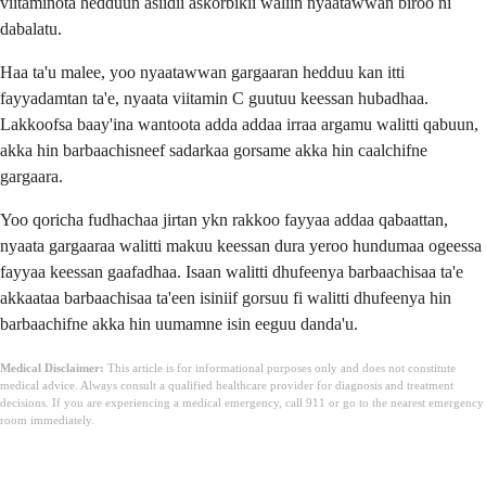
viitaminota hedduun asiidii askorbikii waliin nyaatawwan biroo ni
dabalatu.
Haa ta'u malee, yoo nyaatawwan gargaaran hedduu kan itti
fayyadamtan ta'e, nyaata viitamin C guutuu keessan hubadhaa.
Lakkoofsa baay'ina wantoota adda addaa irraa argamu walitti qabuun,
akka hin barbaachisneef sadarkaa gorsame akka hin caalchifne
gargaara.
Yoo qoricha fudhachaa jirtan ykn rakkoo fayyaa addaa qabaattan,
nyaata gargaaraa walitti makuu keessan dura yeroo hundumaa ogeessa
fayyaa keessan gaafadhaa. Isaan walitti dhufeenya barbaachisaa ta'e
akkaataa barbaachisaa ta'een isiniif gorsuu fi walitti dhufeenya hin
barbaachifne akka hin uumamne isin eeguu danda'u.
Medical Disclaimer:
This article is for informational purposes only and does not constitute
medical advice. Always consult a qualified healthcare provider for diagnosis and treatment
decisions. If you are experiencing a medical emergency, call 911 or go to the nearest emergency
room immediately.