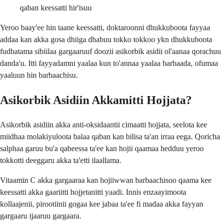
qaban keessatti hir'isuu
Yeroo baay'ee hin taane keessatti, doktaroonni dhukkuboota fayyaa
addaa kan akka gosa dhiiga dhabuu tokko tokkoo ykn dhukkuboota
fudhatama sibiilaa gargaaruuf doozii asikorbik asidii ol'aanaa qorachuu
danda'u. Itti fayyadamni yaalaa kun to'annaa yaalaa barbaada, ofumaa
yaaluun hin barbaachisu.
Asikorbik Asidiin Akkamitti Hojjata?
Asikorbik asidiin akka anti-oksidaantii cimaatti hojjata, seelota kee
miidhaa molakiyuloota balaa qaban kan bilisa ta'an irraa eega. Qoricha
salphaa garuu bu'a qabeessa ta'ee kan hojii qaamaa hedduu yeroo
tokkotti deeggaru akka ta'etti ilaallama.
Vitaamin C akka gargaaraa kan hojiiwwan barbaachisoo qaama kee
keessatti akka gaariitti hojjetanitti yaadi. Innis enzaayimoota
kollaajenii, pirootiinii gogaa kee jabaa ta'ee fi madaa akka fayyan
gargaaru ijaaruu gargaara.