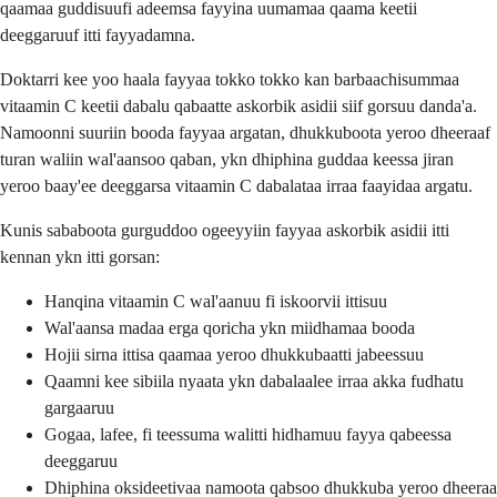
qaamaa guddisuufi adeemsa fayyina uumamaa qaama keetii
deeggaruuf itti fayyadamna.
Doktarri kee yoo haala fayyaa tokko tokko kan barbaachisummaa
vitaamin C keetii dabalu qabaatte askorbik asidii siif gorsuu danda'a.
Namoonni suuriin booda fayyaa argatan, dhukkuboota yeroo dheeraaf
turan waliin wal'aansoo qaban, ykn dhiphina guddaa keessa jiran
yeroo baay'ee deeggarsa vitaamin C dabalataa irraa faayidaa argatu.
Kunis sababoota gurguddoo ogeeyyiin fayyaa askorbik asidii itti
kennan ykn itti gorsan:
Hanqina vitaamin C wal'aanuu fi iskoorvii ittisuu
Wal'aansa madaa erga qoricha ykn miidhamaa booda
Hojii sirna ittisa qaamaa yeroo dhukkubaatti jabeessuu
Qaamni kee sibiila nyaata ykn dabalaalee irraa akka fudhatu
gargaaruu
Gogaa, lafee, fi teessuma walitti hidhamuu fayya qabeessa
deeggaruu
Dhiphina oksideetivaa namoota qabsoo dhukkuba yeroo dheeraa