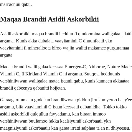
mari'achuu qabu.
Maqaa Brandii Asidii Askorbikii
Asidii askorbikii maqaa brandii hedduu fi qindoomina waliigalaa jalatti
argama. Kunis akka dabalata vaayitaminii C dhuunfaatti ykn
vaayitaminii fi mineralloota biroo wajjin walitti makamee gurguramaa
argatta.
Maqaa brandii walii galaa keessaa Emergen-C, Airborne, Nature Made
Vitamin C, fi Kirkland Vitamin C ni argamu. Suuqota hedduunis
vershiniiwwan waliigalaa mataa isaanii qabu, kunis kanneen akkaataa
brandii qabeenya qabanitti hojjetan.
Garaagarummaan guddaan brandiiwwan gidduu jiru kan yeroo baay'ee
argamu, bifa vaayitaminii C isaan keessatti qabaniidha. Tokko tokko
asidii askorbikii qulqulluu fayyadamu, kan biraan immoo
vershiniiwwan buufamoo (akka kaalsiyumii askorbaatii ykn
maagniziyumii askorbaatii) kan garaa irratti salphaa ta'an ni dhiyeessu.