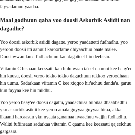
fayyadamuu yaadaa.
Maal godhuun qaba yoo doosii Askorbik Asiidii nan
dagadhe?
Yoo doosii askorbik asiidii dagatte, yeroo yaadattetti fudhadhu, yoo
yeroon doosii itti aanuuf karoorfame dhiyaachuu baate malee.
Doosiiwwan lama fudhachuun kan dagatteef hin deebisin.
Viitamin C bishaan keessatti kan bulu waan ta'eef qaamni kee baay'ee
hin kuusu, doosii yeroo tokko tokko dagachuun rakkoo yeroodhaan
hin uumu. Sadarkaan viitamin C kee xiqqoo hir'achuu danda'a, garuu
kun fayyaa kee hin miidhu.
Yoo yeroo baay'ee doosii dagattu, yaadachiisa bilbilaa dhaabbadhu
ykn askorbik asiidii kee yeroo amala guyyaa guyyaa biraa, akka
ilkaanii harcaasuu ykn nyaata ganamaa nyaachuu wajjin fudhadhu.
Walitti fufiinsaan sadarkaa viitamin C qaama kee keessatti qajeelchuu
gargaara.