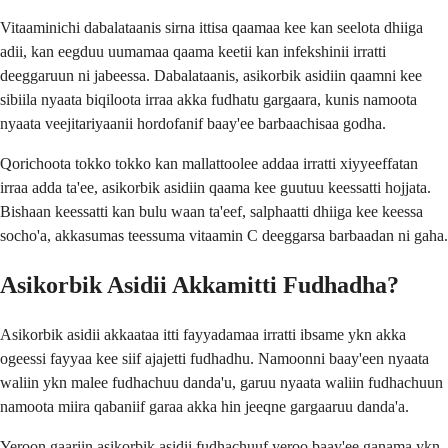
Vitaaminichi dabalataanis sirna ittisa qaamaa kee kan seelota dhiiga
adii, kan eegduu uumamaa qaama keetii kan infekshinii irratti
deeggaruun ni jabeessa. Dabalataanis, asikorbik asidiin qaamni kee
sibiila nyaata biqiloota irraa akka fudhatu gargaara, kunis namoota
nyaata veejitariyaanii hordofanif baay'ee barbaachisaa godha.
Qorichoota tokko tokko kan mallattoolee addaa irratti xiyyeeffatan
irraa adda ta'ee, asikorbik asidiin qaama kee guutuu keessatti hojjata.
Bishaan keessatti kan bulu waan ta'eef, salphaatti dhiiga kee keessa
socho'a, akkasumas teessuma vitaamin C deeggarsa barbaadan ni gaha.
Asikorbik Asidii Akkamitti Fudhadha?
Asikorbik asidii akkaataa itti fayyadamaa irratti ibsame ykn akka
ogeessi fayyaa kee siif ajajetti fudhadhu. Namoonni baay'een nyaata
waliin ykn malee fudhachuu danda'u, garuu nyaata waliin fudhachuun
namoota miira qabaniif garaa akka hin jeeqne gargaaruu danda'a.
Yeroon gaariin asikorbik asidii fudhachuuf yeroo baay'ee ganama ykn