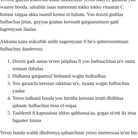
waaree booda, sababiin isaas namoonni tokko tokko vitaamin C
humna xiqqaa akka isaanif kennu ni hubatu. Yoo doozii guddaa
fudhachaa jirtan, guyyaa guutuu keessatti gargaaramuun gadi
fageenyaan ilaalaa.
Akkuma kana asikorbik asidii nageenyaan fi bu'a qabeessummaan
fudhachuu dandeessu:
Doozii gadi aanaa ta'een jalqabaa fi yoo barbaachisaa ta'e suuta
suutaan dabalaa
Hidhama gargaaruuf bishaanii wajjin fudhadhaa
Yoo garaachi keessan rakkisaa ta'e, nyaata wajjin fudhachuu
yaalaa
Yeroo halkanii booda yoo hirriiba keessan irratti dhiibbaa
qabaate fudhachuu irraa of eegaa
Taableetii fi kapsuulota iddoo qabbanaa'aa, gogaa ta'etti ifa irraa
fagaatee kuusa
Yeroo hunda walitti dhufeenya qabaachuun yeroo murteessaa ta'uu hin