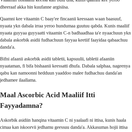
dheeraaf akka hin kuufanne argisiisa.
Qaamni kee vitaamin C baay'ee fincaanii keessaan waan baasuuf,
nyaata ykn dabala irraa yeroo hundumaa guutuu qabda. Kunis maaliif
nyaata guyyaa guyyaatti vitaamin C-n badhaadhaa ta'e nyaachuun ykn
dabala askorbik asidii fudhachuun fayyaa keetiif faayidaa qabaachuu
danda'a.
Bifni afaanii askorbik asidii tabletii, kapsuulii, tabletii afaaniin
nyaataman, fi bifa bishaanii keessatti dhufa. Dabala salphaa, nageenya
qabu kan namoonni hedduun yaaddoo malee fudhachuu danda'an
jedhamee ilaallama.
Maal Ascorbic Acid Maaliif Itti
Fayyadamna?
Askorbik asidiin hanqina vitaamin C ni yaalaafi ni ittisa, kunis haala
cimaa kan iskoorvii jedhamu geessuu danda'a. Akkasumas hojii ittisa