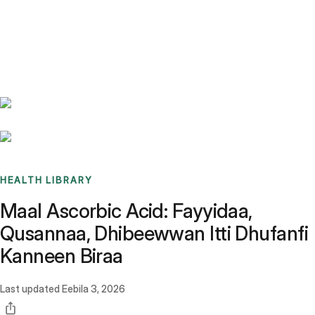
Benchmarks
Stories
FAQ
Sign up / Log in
HEALTH LIBRARY
Maal Ascorbic Acid: Fayyidaa,
Qusannaa, Dhibeewwan Itti Dhufanfi
Kanneen Biraa
Last updated
Eebila 3, 2026