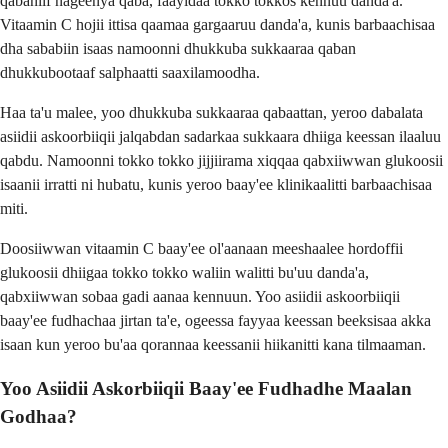
qabaniif nageenya qaba, faayidaa tokko tokkos kennuu danda'a.
Vitaamin C hojii ittisa qaamaa gargaaruu danda'a, kunis barbaachisaa
dha sababiin isaas namoonni dhukkuba sukkaaraa qaban
dhukkubootaaf salphaatti saaxilamoodha.
Haa ta'u malee, yoo dhukkuba sukkaaraa qabaattan, yeroo dabalata
asiidii askoorbiiqii jalqabdan sadarkaa sukkaara dhiiga keessan ilaaluu
qabdu. Namoonni tokko tokko jijjiirama xiqqaa qabxiiwwan glukoosii
isaanii irratti ni hubatu, kunis yeroo baay'ee klinikaalitti barbaachisaa
miti.
Doosiiwwan vitaamin C baay'ee ol'aanaan meeshaalee hordoffii
glukoosii dhiigaa tokko tokko waliin walitti bu'uu danda'a,
qabxiiwwan sobaa gadi aanaa kennuun. Yoo asiidii askoorbiiqii
baay'ee fudhachaa jirtan ta'e, ogeessa fayyaa keessan beeksisaa akka
isaan kun yeroo bu'aa qorannaa keessanii hiikanitti kana tilmaaman.
Yoo Asiidii Askorbiiqii Baay'ee Fudhadhe Maalan
Godhaa?