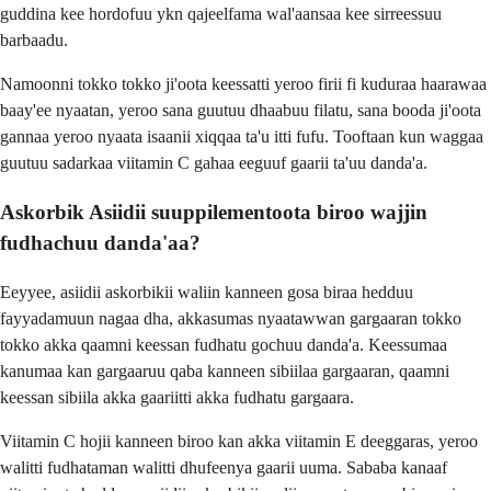
guddina kee hordofuu ykn qajeelfama wal'aansaa kee sirreessuu
barbaadu.
Namoonni tokko tokko ji'oota keessatti yeroo firii fi kuduraa haarawaa
baay'ee nyaatan, yeroo sana guutuu dhaabuu filatu, sana booda ji'oota
gannaa yeroo nyaata isaanii xiqqaa ta'u itti fufu. Tooftaan kun waggaa
guutuu sadarkaa viitamin C gahaa eeguuf gaarii ta'uu danda'a.
Askorbik Asiidii suuppilementoota biroo wajjin
fudhachuu danda'aa?
Eeyyee, asiidii askorbikii waliin kanneen gosa biraa hedduu
fayyadamuun nagaa dha, akkasumas nyaatawwan gargaaran tokko
tokko akka qaamni keessan fudhatu gochuu danda'a. Keessumaa
kanumaa kan gargaaruu qaba kanneen sibiilaa gargaaran, qaamni
keessan sibiila akka gaariitti akka fudhatu gargaara.
Viitamin C hojii kanneen biroo kan akka viitamin E deeggaras, yeroo
walitti fudhataman walitti dhufeenya gaarii uuma. Sababa kanaaf