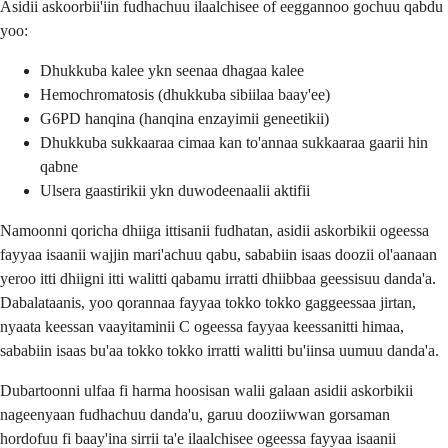
Asidii askoorbii'iin fudhachuu ilaalchisee of eeggannoo gochuu qabdu
yoo:
Dhukkuba kalee ykn seenaa dhagaa kalee
Hemochromatosis (dhukkuba sibiilaa baay'ee)
G6PD hanqina (hanqina enzayimii geneetikii)
Dhukkuba sukkaaraa cimaa kan to'annaa sukkaaraa gaarii hin
qabne
Ulsera gaastirikii ykn duwodeenaalii aktifii
Namoonni qoricha dhiiga ittisanii fudhatan, asidii askorbikii ogeessa
fayyaa isaanii wajjin mari'achuu qabu, sababiin isaas doozii ol'aanaan
yeroo itti dhiigni itti walitti qabamu irratti dhiibbaa geessisuu danda'a.
Dabalataanis, yoo qorannaa fayyaa tokko tokko gaggeessaa jirtan,
nyaata keessan vaayitaminii C ogeessa fayyaa keessanitti himaa,
sababiin isaas bu'aa tokko tokko irratti walitti bu'iinsa uumuu danda'a.
Dubartoonni ulfaa fi harma hoosisan walii galaan asidii askorbikii
nageenyaan fudhachuu danda'u, garuu dooziiwwan gorsaman
hordofuu fi baay'ina sirrii ta'e ilaalchisee ogeessa fayyaa isaanii