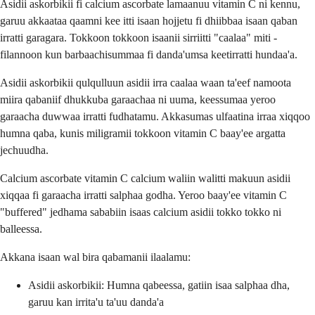
Asidii askorbikii fi calcium ascorbate lamaanuu vitamin C ni kennu,
garuu akkaataa qaamni kee itti isaan hojjetu fi dhiibbaa isaan qaban
irratti garagara. Tokkoon tokkoon isaanii sirriitti "caalaa" miti -
filannoon kun barbaachisummaa fi danda'umsa keetirratti hundaa'a.
Asidii askorbikii qulqulluun asidii irra caalaa waan ta'eef namoota
miira qabaniif dhukkuba garaachaa ni uuma, keessumaa yeroo
garaacha duwwaa irratti fudhatamu. Akkasumas ulfaatina irraa xiqqoo
humna qaba, kunis miligramii tokkoon vitamin C baay'ee argatta
jechuudha.
Calcium ascorbate vitamin C calcium waliin walitti makuun asidii
xiqqaa fi garaacha irratti salphaa godha. Yeroo baay'ee vitamin C
"buffered" jedhama sababiin isaas calcium asidii tokko tokko ni
balleessa.
Akkana isaan wal bira qabamanii ilaalamu:
Asidii askorbikii: Humna qabeessa, gatiin isaa salphaa dha,
garuu kan irrita'u ta'uu danda'a