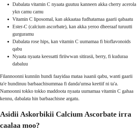
Dabalata vitamin C nyaata guutuu kanneen akka cherry acerola
ykn camu camu
Vitamin C liposomal, kan akkaataa fudhatamaa gaarii qabaatu
Ester-C (calcium ascorbate), kan akka yeroo dheeraaf turuutti
gurguramu
Dabalata rose hips, kan vitamin C uumamaa fi bioflavonoids
qabu
Nyaata nyaata keessatti firiiwwan sitirasii, berry, fi kuduraa
dabaluu
Filannoonni kunniin hundi faayidaa mataa isaanii qabu, wanti gaarii
ta'e hundinuu barbaachisummaa fi danda'umsa keetiif ni ta'a.
Namoonni tokko tokko maddoota nyaata uumamaa vitamin C gahaa
kennu, dabalata hin barbaachisne argatu.
Asidii Askorbikii Calcium Ascorbate irra
caalaa moo?