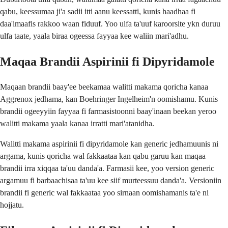
qabu, keessumaa ji'a sadii itti aanu keessatti, kunis haadhaa fi
daa'imaafis rakkoo waan fiduuf. Yoo ulfa ta'uuf karoorsite ykn duruu
ulfa taate, yaala biraa ogeessa fayyaa kee waliin mari'adhu.
Maqaa Brandii Aspirinii fi Dipyridamole
Maqaan brandii baay'ee beekamaa walitti makama qoricha kanaa
Aggrenox jedhama, kan Boehringer Ingelheim'n oomishamu. Kunis
brandii ogeeyyiin fayyaa fi farmasistoonni baay'inaan beekan yeroo
walitti makama yaala kanaa irratti mari'atanidha.
Walitti makama aspirinii fi dipyridamole kan generic jedhamuunis ni
argama, kunis qoricha wal fakkaataa kan qabu garuu kan maqaa
brandii irra xiqqaa ta'uu danda'a. Farmasii kee, yoo version generic
argamuu fi barbaachisaa ta'uu kee siif murteessuu danda'a. Versioniin
brandii fi generic wal fakkaataa yoo sirnaan oomishamanis ta'e ni
hojjatu.