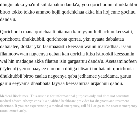
dhiigni akka yaa'uuf siif dabaluu danda'a, yoo qorichoonni dhukkubbii
biroo tokko tokko ammoo hojii qorichichaa akka hin hojjenne gochuu
danda'u.
Qorichoota mana qorichaatti bitaman kamiyyuu fudhachuu keessatti,
qorichoota dhukkubbii, qorichoota qorraa, ykn nyaata dabalataa
dabalatee, doktar ykn faarmaasistii keessan waliin mari'adhaa. Isaan
filannoowwan nageenya qaban kan qoricha ittisa istirookii keessaniin
wal hin madaqne akka filattan isin gargaaruu danda'u. Asetaaminofeen
(Tylenol) yeroo baay'ee namoota dhiiga ittisani fudhatanif qorichoota
dhukkubbii biroo caalaa nageenya qaba jedhamee yaaddama, garuu
garuu eeyyama dhaabbata fayyaa keessanirraa argachuu qabdu.
Medical Disclaimer:
This article is for informational purposes only and does not constitute
medical advice. Always consult a qualified healthcare provider for diagnosis and treatment
decisions. If you are experiencing a medical emergency, call 911 or go to the nearest emergency
room immediately.