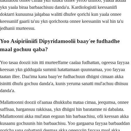
dadhabbii onnee cimaa ykn suukii onnee yeroo dhihoo, yaada addaa
ykn yaala biraa barbaachisuu danda'u. Kardiologistii keessaniifi
doktarri kunuunsa jalqabaa walitti dhufee qorichi kun yaala onnee
keessaniif gaarii ta'uu ykn qorichoota onnee keessaniin wal hin ta'u
jedhanii murteessu.
Yoo Asipiriiniifi Dipyridamoolii baay'ee fudhadhe
maal gochuu qaba?
Yoo tasaa doozii isin itti murteeffame caalaa fudhattan, ogeessa fayyaa
keessan ykn giddugala summii hatattamaan quunnamaa, yoo fayyaa
taatan illee. Daa'ima kana baay'ee fudhachuun dhiigni cimaan akka
isinitti dhufu gochuu danda'a, kunis yeruma sanatti mul'achuu dhiisuu
danda'a.
Mallattoonni doozii ol'aanaa dhukkuba mataa cimaa, jeequmsa, onnee
saffisaa, hargansuu rakkisaa, ykn dhiigni hin baratamne ni dabalata.
Mallattoonni akka mul'atan eeguun hin barbaachisu, ofii keessan akka
kusaanu gochuunis hin barbaachisu. Yoo gargaarsa fayyaa barbaaddan
qoricha sana qabattanii deemaa akka ogeeyyiin fayyaa maal akka