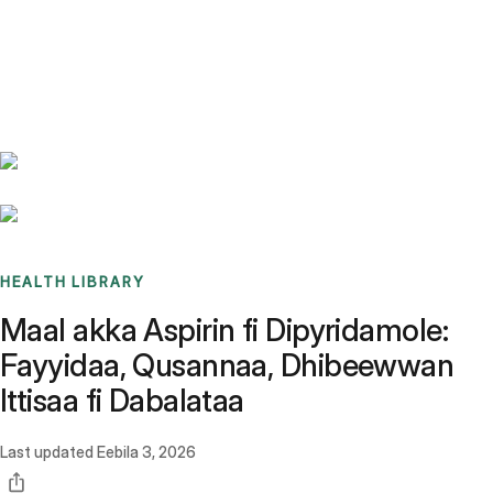
Benchmarks
Stories
FAQ
Sign up / Log in
HEALTH LIBRARY
Maal akka Aspirin fi Dipyridamole:
Fayyidaa, Qusannaa, Dhibeewwan
Ittisaa fi Dabalataa
Last updated
Eebila 3, 2026