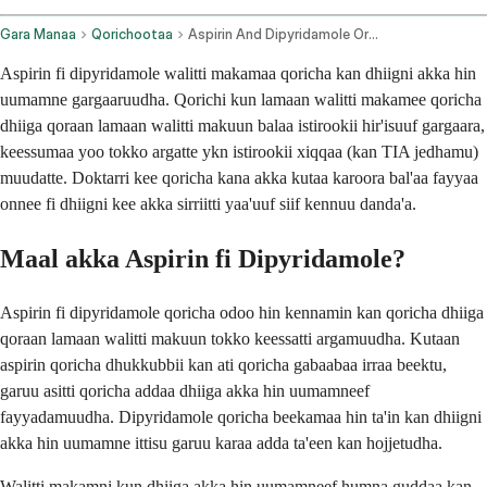
Gara Manaa
Qorichootaa
Aspirin And Dipyridamole Oral Route
Aspirin fi dipyridamole walitti makamaa qoricha kan dhiigni akka hin
uumamne gargaaruudha. Qorichi kun lamaan walitti makamee qoricha
dhiiga qoraan lamaan walitti makuun balaa istirookii hir'isuuf gargaara,
keessumaa yoo tokko argatte ykn istirookii xiqqaa (kan TIA jedhamu)
muudatte. Doktarri kee qoricha kana akka kutaa karoora bal'aa fayyaa
onnee fi dhiigni kee akka sirriitti yaa'uuf siif kennuu danda'a.
Maal akka Aspirin fi Dipyridamole?
Aspirin fi dipyridamole qoricha odoo hin kennamin kan qoricha dhiiga
qoraan lamaan walitti makuun tokko keessatti argamuudha. Kutaan
aspirin qoricha dhukkubbii kan ati qoricha gabaabaa irraa beektu,
garuu asitti qoricha addaa dhiiga akka hin uumamneef
fayyadamuudha. Dipyridamole qoricha beekamaa hin ta'in kan dhiigni
akka hin uumamne ittisu garuu karaa adda ta'een kan hojjetudha.
Walitti makamni kun dhiiga akka hin uumamneef humna guddaa kan