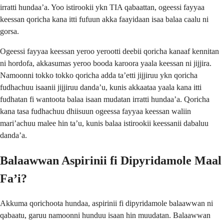
irratti hundaa’a. Yoo istirookii ykn TIA qabaattan, ogeessi fayyaa
keessan qoricha kana itti fufuun akka faayidaan isaa balaa caalu ni
gorsa.
Ogeessi fayyaa keessan yeroo yerootti deebii qoricha kanaaf kennitan
ni hordofa, akkasumas yeroo booda karoora yaala keessan ni jijjira.
Namoonni tokko tokko qoricha adda ta’etti jijjiruu ykn qoricha
fudhachuu isaanii jijjiruu danda’u, kunis akkaataa yaala kana itti
fudhatan fi wantoota balaa isaan mudatan irratti hundaa’a. Qoricha
kana tasa fudhachuu dhiisuun ogeessa fayyaa keessan waliin
mari’achuu malee hin ta’u, kunis balaa istirookii keessanii dabaluu
danda’a.
Balaawwan Aspirinii fi Dipyridamole Maal
Fa’i?
Akkuma qorichoota hundaa, aspirinii fi dipyridamole balaawwan ni
qabaatu, garuu namoonni hunduu isaan hin muudatan. Balaawwan