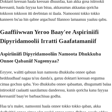
Doktarri keessan haala keessan dhuunfaa, kan akka gosa istirookii
keessanii, haala fayyaa kan biraa, akkasumas akkaataa qoricha
tokkoon tokkoon itti deebistan ni ilaala. Namoonni tokko tokko
kanneen bu'aa hin qabne argachuuf filannoo lamaanuu yaaluu qabu.
Gaaffiiwwan Yeroo Baay'ee Aspiriniifi
Dipyridamoolii Irratti Gaafatamaniif
Aspiriiniifi Dipyridamooliin Namoota Dhukkuba
Onnee Qabaniif Nageenyaa?
Eeyyee, walitti qabuun kun namoota dhukkuba onnee qaban
hedduudhaaf nagaa ta'uu danda'a, garuu doktarri keessan eegumsa
cimaa gochuu qaba. Yoo dhukkuba onnee qabaattan, dhugumatti balaa
istirookiif caalaatti saaxilamuu dandeessu, kunis qoricha kana fayyaa
keessaniif baay'ee barbaachisaa godha.
Haa ta'u malee, namoonni haala onnee tokko tokko qaban, akka