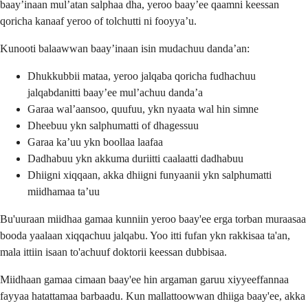
baay’inaan mul’atan salphaa dha, yeroo baay’ee qaamni keessan
qoricha kanaaf yeroo of tolchutti ni fooyya’u.
Kunooti balaawwan baay’inaan isin mudachuu danda’an:
Dhukkubbii mataa, yeroo jalqaba qoricha fudhachuu
jalqabdanitti baay’ee mul’achuu danda’a
Garaa wal’aansoo, quufuu, ykn nyaata wal hin simne
Dheebuu ykn salphumatti of dhagessuu
Garaa ka’uu ykn boollaa laafaa
Dadhabuu ykn akkuma duriitti caalaatti dadhabuu
Dhiigni xiqqaan, akka dhiigni funyaanii ykn salphumatti
miidhamaa ta’uu
Bu'uuraan miidhaa gamaa kunniin yeroo baay'ee erga torban muraasaa
booda yaalaan xiqqachuu jalqabu. Yoo itti fufan ykn rakkisaa ta'an,
mala ittiin isaan to'achuuf doktorii keessan dubbisaa.
Miidhaan gamaa cimaan baay'ee hin argaman garuu xiyyeeffannaa
fayyaa hatattamaa barbaadu. Kun mallattoowwan dhiiga baay'ee, akka