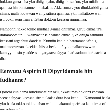
bokkuu gurraacha ykn dhiiga qabu, dhiiga kusaa'uu, ykn miidhama
qaamaa hin baratamne ni dabalata. Akkasumas, yoo dhukkubbii garaa
cimaa, mallattoowwan walnyaatinsa qaamaa, ykn mallattoowwan
istirookii agarsiisan argattan doktorii keessan qunnamaa.
Namoonni tokko tokko miidhaa gamaa dhifamaa garuu cimaa ta'e,
dhimmoota tiruu, walnyaatinsa qaamaa cimaa, ykn dhiiga sammuu
keessatti argachuu danda'u. Kunniin kan hin baratamne ta'anis,
mallattoowwan akeekkachiisaa beekuu fi yoo mallattoowwan
kamiyyuu isin yaaddessan gargaarsa fayyaa barbaaduun barbaachisaa
dha.
Eenyutu Aspirin fi Dipyridamole hin
fudhanne?
Qorichi kun nama hundumaaf hin ta'u, akkasumas doktorri keessan
seenaa fayyaa keessan sirritti ilaalaa dura isaa kennuu. Namoonni haala
ykn haala tokko tokko qaban walitti makamni qorichaa kana irraa of
qusachuu qabu.