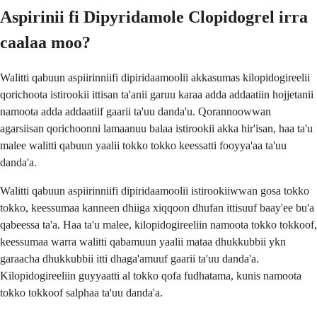
Aspirinii fi Dipyridamole Clopidogrel irra
caalaa moo?
Walitti qabuun aspiirinniifi dipiridaamoolii akkasumas kilopidogireelii
qorichoota istirookii ittisan ta'anii garuu karaa adda addaatiin hojjetanii
namoota adda addaatiif gaarii ta'uu danda'u. Qorannoowwan
agarsiisan qorichoonni lamaanuu balaa istirookii akka hir'isan, haa ta'u
malee walitti qabuun yaalii tokko tokko keessatti fooyya'aa ta'uu
danda'a.
Walitti qabuun aspiirinniifi dipiridaamoolii istirookiiwwan gosa tokko
tokko, keessumaa kanneen dhiiga xiqqoon dhufan ittisuuf baay'ee bu'a
qabeessa ta'a. Haa ta'u malee, kilopidogireeliin namoota tokko tokkoof,
keessumaa warra walitti qabamuun yaalii mataa dhukkubbii ykn
garaacha dhukkubbii itti dhaga'amuuf gaarii ta'uu danda'a.
Kilopidogireeliin guyyaatti al tokko qofa fudhatama, kunis namoota
tokko tokkoof salphaa ta'uu danda'a.