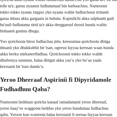
tolle ta'e, garuu nyaanni fudhatamaaf hin barbaachisu. Namoonni
tokko tokko nyaata xiqqoo ykn nyaata waliin fudhachuun irritaatii
garaa ittisuu akka gargaaru ni hubatu. Kapsulichi akka salphaatti gadi
bu'uufi fudhatama sirrii ta'e akka deeggaruuf doosii hunda waliin
bishaanii guutuu dhugu.
Yoo qorichoota biroo fudhachaa jirtu, keessumaa qorichoota dhiiga
ittisanii ykn dhukkubbii hir’isan, ogeessi fayyaa keessan waan hunda
akka beeku mirkaneeffadhaa. Qorichoonni tokko tokko walitti
dhufeenya uumuun, balaa dhiigni akka yaa’u ykn bu’aa yaala
keessanii hir’isuu danda’u.
Yeroo Dheeraaf Aspirinii fi Dipyridamole
Fudhadhuu Qaba?
Namoonni hedduun qoricha kanaaf ramadamanii yeroo dheeraaf,
yeroo baay’ee waggoota hedduu ykn yeroo hundumaa fudhachuu
qabu. Yeroon kun wantoota balaa keessanii fi seenaa fayyaa keessan