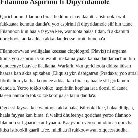
Filannoo Aspirinii fi Dipyridamole
Qorichoonni filannoo biraa hedduun faayidaa ittisa istirookii wal
fakkaataa kennuu danda'u yoo aspirinii fi dipyridamole siif hin taane.
Filannoon kun haala fayyaa kee, wantoota balaa fidan, fi akkamitti
qorichoota adda addaa akka dandeesse irratti hundaa'a.
Filannoowwan waliigalaa keessaa clopidogrel (Plavix) ni argama,
kunis yoo aspirinii ykn walitti makama yaala kanaa dandamachuu hin
dandeenye baay'ee ilaallama. Warfarin ykn qorichoota dhiiga ittisan
haaraa kan akka apixaban (Eliquis) ykn dabigatran (Pradaxa) yoo atrial
fibrillation ykn haala onnee addaa kan biraa qabaatte siif gorfamuu
danda'a. Yeroo tokko tokko, aspiriniin kophaa isaa doosii ol'aanaa
ta'een namoota tokko tokkoof ga'aa ta'uu danda'a.
Ogeessi fayyaa kee wantoota akka balaa istirookii kee, balaa dhiigaa,
haala fayyaa kan biraa, fi walitti dhufeenya qorichaa yeroo filannoo
filannoo siif gaarii ta'uuf yaadu. Kaayyoon yeroo hundumaa qoricha
ittisa istirookii gaarii ta'ee, miidhaa fi rakkoowwan xiqqeessuudha.