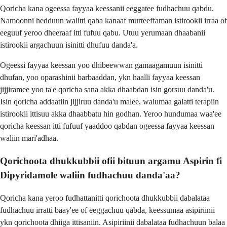
Qoricha kana ogeessa fayyaa keessanii eeggatee fudhachuu qabdu.
Namoonni hedduun walitti qaba kanaaf murteeffaman istirookii irraa of
eeguuf yeroo dheeraaf itti fufuu qabu. Utuu yerumaan dhaabanii
istirookii argachuun isinitti dhufuu danda'a.
Ogeessi fayyaa keessan yoo dhibeewwan gamaagamuun isinitti
dhufan, yoo oparashinii barbaaddan, ykn haalli fayyaa keessan
jijjiramee yoo ta'e qoricha sana akka dhaabdan isin gorsuu danda'u.
Isin qoricha addaatiin jijjiruu danda'u malee, walumaa galatti terapiin
istirookii ittisuu akka dhaabbatu hin godhan. Yeroo hundumaa waa'ee
qoricha keessan itti fufuuf yaaddoo qabdan ogeessa fayyaa keessan
waliin mari'adhaa.
Qorichoota dhukkubbii ofii bituun argamu Aspirin fi
Dipyridamole waliin fudhachuu danda'aa?
Qoricha kana yeroo fudhattanitti qorichoota dhukkubbii dabalataa
fudhachuu irratti baay'ee of eeggachuu qabda, keessumaa asipiriinii
ykn qorichoota dhiiga ittisaniin. Asipiriinii dabalataa fudhachuun balaa