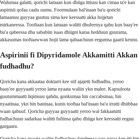
Walumaa galatti, qorichi lamaan kun dhiiga ittisuu kan cimaa ta'e kan
aspirinii qofaa caalu uumu. Foormulaan bal'inaan ba'u qorichi
lamaanuu guyyaa guutuu sirna kee keessatti akka hojjetan
mirkaneessa. Tooftaan kun lamaan walitti dhufeenya qabu kun baay'ee
bu'a qabeessa dha sababiin isaas dhiigni karaa hedduun guurama,
akkasumas tooftaawwan hojii lama qabaachuun eegumsa gaarii kennu.
Aspirinii fi Dipyridamole Akkamitti Akkan
fudhadhu?
Qoricha kana akkaataa doktarri kee siif ajajetti fudhadhu, yeroo
baay'ee guyyaatti yeroo lama nyaata waliin ykn malee. Kapsuloota
guutummaatti liqimsuu qabda, gonkumaa hin caccabsinaa, hin
nyaatinaa, ykn hin baninaa, kunis tooftaa bal'inaan ba'u irratti dhiibbaa
waan qabuuf. Qoricha guyyaa guyyaatti yeroo wal fakkaatutti
fudhachuun sadarkaa walitti fufiinsa qabu dhiiga kee keessatti eeguu
gargaara.
Qoricha kana nyaata waliin fudhachuu dandeessa yoo garaa kee itti hin