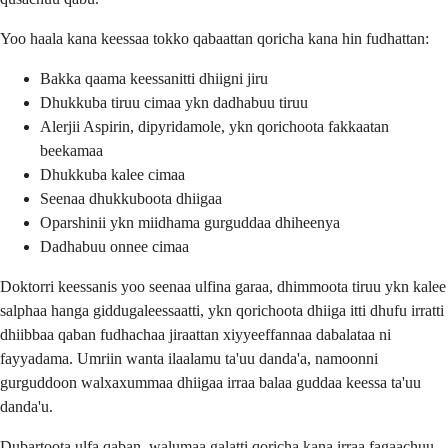
Yoo haala kana keessaa tokko qabaattan qoricha kana hin fudhattan:
Bakka qaama keessanitti dhiigni jiru
Dhukkuba tiruu cimaa ykn dadhabuu tiruu
Alerjii Aspirin, dipyridamole, ykn qorichoota fakkaatan
beekamaa
Dhukkuba kalee cimaa
Seenaa dhukkuboota dhiigaa
Oparshinii ykn miidhama gurguddaa dhiheenya
Dadhabuu onnee cimaa
Doktorri keessanis yoo seenaa ulfina garaa, dhimmoota tiruu ykn kalee
salphaa hanga giddugaleessaatti, ykn qorichoota dhiiga itti dhufu irratti
dhiibbaa qaban fudhachaa jiraattan xiyyeeffannaa dabalataa ni
fayyadama. Umriin wanta ilaalamu ta'uu danda'a, namoonni
gurguddoon walxaxummaa dhiigaa irraa balaa guddaa keessa ta'uu
danda'u.
Dubartoota ulfa qaban, walumaa galatti qoricha kana irraa fagaachuu