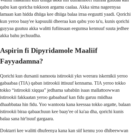
qabu kan qoricha tokkoon argamu caalaa. Akka sirna nageenyaa
lamaan kan hidda dhiiga kee dhiiga balaa irraa eeguutti yaadi. Qorichi
kun yeroo baay'ee kapsuulii dheeraa kan qabu yoo ta'u, kunis qorichi
guyyaa guutuu akka walitti fufiinsaan eegumsa kennuuf suuta jedhee
akka bahu jechuudha.
Aspirin fi Dipyridamole Maaliif
Fayyadamna?
Qorichi kun dursanii namoota istirookii ykn weerara iskemikii yeroo
gabaabaa (TIA) qaban istirookii ittisuuf kennama. TIA yeroo tokko
tokko “istirookii xiqqaa” jedhama sababiin isaas mallattoowwan
istirookii fakkaatan yeroo gabaabaaf kan fidu garuu miidhaa
dhaabbataa hin fidu. Yoo wantoota kana keessaa tokko argatte, balaan
istirookii biraa qabaachuun kee baay'ee ol ka'aa dha, qorichi kunis
balaa sana hir'isuuf gargaara.
Doktarri kee walitti dhufeenya kana kan siif kennu yoo dhibeewwan