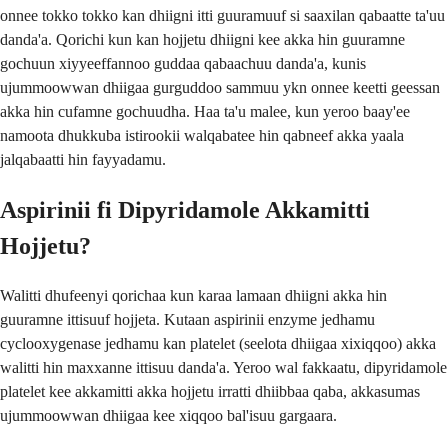
onnee tokko tokko kan dhiigni itti guuramuuf si saaxilan qabaatte ta'uu
danda'a. Qorichi kun kan hojjetu dhiigni kee akka hin guuramne
gochuun xiyyeeffannoo guddaa qabaachuu danda'a, kunis
ujummoowwan dhiigaa gurguddoo sammuu ykn onnee keetti geessan
akka hin cufamne gochuudha. Haa ta'u malee, kun yeroo baay'ee
namoota dhukkuba istirookii walqabatee hin qabneef akka yaala
jalqabaatti hin fayyadamu.
Aspirinii fi Dipyridamole Akkamitti
Hojjetu?
Walitti dhufeenyi qorichaa kun karaa lamaan dhiigni akka hin
guuramne ittisuuf hojjeta. Kutaan aspirinii enzyme jedhamu
cyclooxygenase jedhamu kan platelet (seelota dhiigaa xixiqqoo) akka
walitti hin maxxanne ittisuu danda'a. Yeroo wal fakkaatu, dipyridamole
platelet kee akkamitti akka hojjetu irratti dhiibbaa qaba, akkasumas
ujummoowwan dhiigaa kee xiqqoo bal'isuu gargaara.