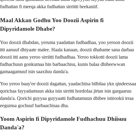
fudhattan fi meeqa akka fudhattan sirriitti beekaniif.
Maal Akkan Godhu Yoo Doozii Aspirin fi
Dipyridamole Dhabe?
Yoo doozii dhabdan, yeruma yaadattan fudhadhaa, yoo yeroon doozii
itti aanuuf dhiyaate malee. Haala kanaan, doozii dhabame sana darbaa
doozii itti aanu yeroo sirriitti fudhadhaa. Yeroo tokkotti doozii lama
fudhachuun gonkumaa hin barbaachisu, kunis balaa dhibeewwan
gamaagamuuf isin saaxiluu danda'a.
Yoo yeroo baay'ee doozii dagattan, yaadachiisa bilbilaa ykn qindeessaa
qorichaa fayyadamuun akka isin sirritti hordofaa jirtan isin gargaaruu
danda'a. Qorichi guyyaa guyyaatti fudhatamuun dhibee istirookii irraa
eegumsa gochuuf barbaachisaa dha.
Yoom Aspirin fi Dipyridamole Fudhachuu Dhiisuu
Danda'a?