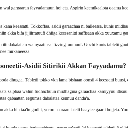
 wal gargaaran fayyadamuun hojjeta. Aspirin keemikaalota qaama kee 
na keessatti. Tokkoffaa, asidii garaachaa ni balleessa, kunis miidhaa
iin akka bifa jijjiirratuufi dhiiga keessanitti saffisaan akka xuuxamu ga
n itti dabalattan walnyaatinsa 'fizzing' uumuuf. Gochi kunis tabletii guut
amee mirkaneessa.
ooneetii-Asidii Sitirikii Akkan Fayyadamu?
oda dhugaa. Tabletii tokko ykn lama bishaan oonsii 4 keessatti buusi,
a salphaa waliin fudhachuun miidhagina garaachaa kamiyyuu ittisuu dand
ataa qabaattan eegumsa dabalataa kennuu danda'a.
akka hin taa'in godhi, yeroo haaraan ta'etti baay'ee gaarii hojjeta. Y
 4 hunda yeroo barbaachisutti, garuu sa'aatii 24 keessatti tabletii 8 o