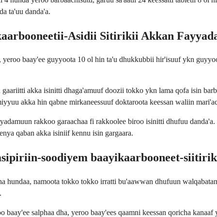
a ta'uu danda'a.
kaarbooneetii-Asidii Sitirikii Akkan Fayya
eroo baay'ee guyyoota 10 ol hin ta'u dhukkubbii hir'isuuf ykn guyyoota
aariitti akka isinitti dhaga'amuuf doozii tokko ykn lama qofa isin ba
yyuu akka hin qabne mirkaneessuuf doktaroota keessan waliin mari'a
yyadamuun rakkoo garaachaa fi rakkoolee biroo isinitti dhufuu danda'a.
nya qaban akka isiniif kennu isin gargaara.
piriin-soodiyem baayikaarbooneet-siitirik 
icha hundaa, namoota tokko tokko irratti bu'aawwan dhufuun walqabat
.
aay'ee salphaa dha, yeroo baay'ees qaamni keessan qoricha kanaaf ye