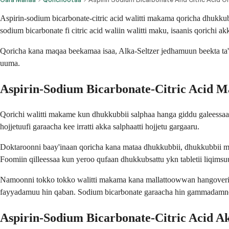
Aspirin-sodium bicarbonate-citric acid walitti makama qoricha dhukkub
sodium bicarbonate fi citric acid waliin walitti maku, isaanis qorichi ak
Qoricha kana maqaa beekamaa isaa, Alka-Seltzer jedhamuun beekta ta'a. 
uuma.
Aspirin-Sodium Bicarbonate-Citric Acid 
Qorichi walitti makame kun dhukkubbii salphaa hanga giddu galeessaa t
hojjetuufi garaacha kee irratti akka salphaatti hojjetu gargaaru.
Doktaroonni baay'inaan qoricha kana mataa dhukkubbii, dhukkubbii maas
Foomiin qilleessaa kun yeroo qufaan dhukkubsattu ykn tabletii liqimsu
Namoonni tokko tokko walitti makama kana mallattoowwan hangoverii
fayyadamuu hin qaban. Sodium bicarbonate garaacha hin gammadamne t
Aspirin-Sodium Bicarbonate-Citric Acid A