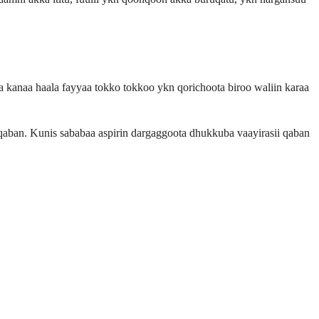
 kanaa haala fayyaa tokko tokkoo ykn qorichoota biroo waliin karaa
qaban. Kunis sababaa aspirin dargaggoota dhukkuba vaayirasii qaban