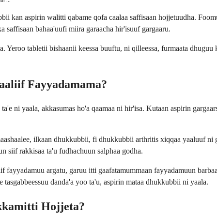
bii kan aspirin walitti qabame qofa caalaa saffisaan hojjetuudha. Foom
ka saffisaan bahaa'uufi miira garaacha hir'isuuf gargaaru.
Yeroo tabletii bishaanii keessa buuftu, ni qilleessa, furmaata dhuguu 
Maaliif Fayyadamama?
a'e ni yaala, akkasumas ho'a qaamaa ni hir'isa. Kutaan aspirin gargaa
haalee, ilkaan dhukkubbii, fi dhukkubbii arthritis xiqqaa yaaluuf ni 
un siif rakkisaa ta'u fudhachuun salphaa godha.
f fayyadamuu argatu, garuu itti gaafatamummaan fayyadamuun barbaa
asgabbeessuu danda'a yoo ta'u, aspirin mataa dhukkubbii ni yaala.
kkamitti Hojjeta?