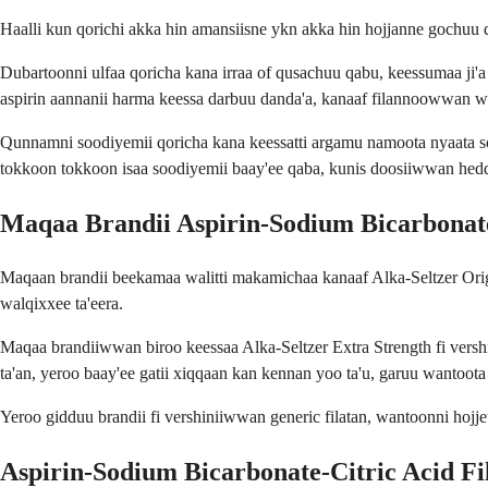
Haalli kun qorichi akka hin amansiisne ykn akka hin hojjanne gochuu da
Dubartoonni ulfaa qoricha kana irraa of qusachuu qabu, keessumaa ji'a s
aspirin aannanii harma keessa darbuu danda'a, kanaaf filannoowwan wa
Qunnamni soodiyemii qoricha kana keessatti argamu namoota nyaata so
tokkoon tokkoon isaa soodiyemii baay'ee qaba, kunis doosiiwwan hedd
Maqaa Brandii Aspirin-Sodium Bicarbonate
Maqaan brandii beekamaa walitti makamichaa kanaaf Alka-Seltzer Origi
walqixxee ta'eera.
Maqaa brandiiwwan biroo keessaa Alka-Seltzer Extra Strength fi vers
ta'an, yeroo baay'ee gatii xiqqaan kan kennan yoo ta'u, garuu wantoota 
Yeroo gidduu brandii fi vershiniiwwan generic filatan, wantoonni hojj
Aspirin-Sodium Bicarbonate-Citric Acid 