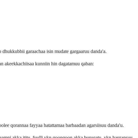
o dhukkubbii garaachaa isin mudate gargaaruu danda'a.
n akeekkachiisaa kunniin hin dagatamuu qaban:
olee qorannaa fayyaa hatattamaa barbaadan agarsiisuu danda'u.
mni akka ititu, fuulli ykn qoonqoon akka buruqatu, ykn hargansuu