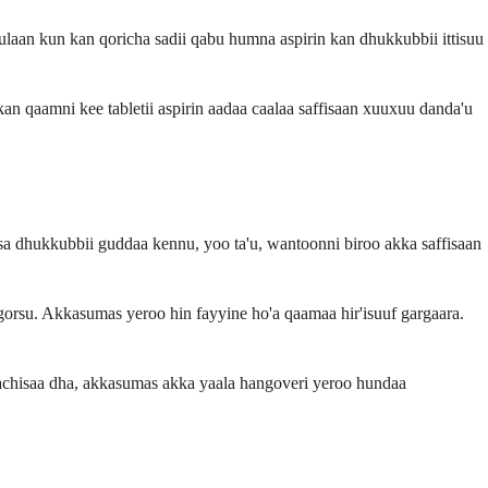
ulaan kun kan qoricha sadii qabu humna aspirin kan dhukkubbii ittisuu
kan qaamni kee tabletii aspirin aadaa caalaa saffisaan xuuxuu danda'u
rsa dhukkubbii guddaa kennu, yoo ta'u, wantoonni biroo akka saffisaan
gorsu. Akkasumas yeroo hin fayyine ho'a qaamaa hir'isuuf gargaara.
chisaa dha, akkasumas akka yaala hangoveri yeroo hundaa