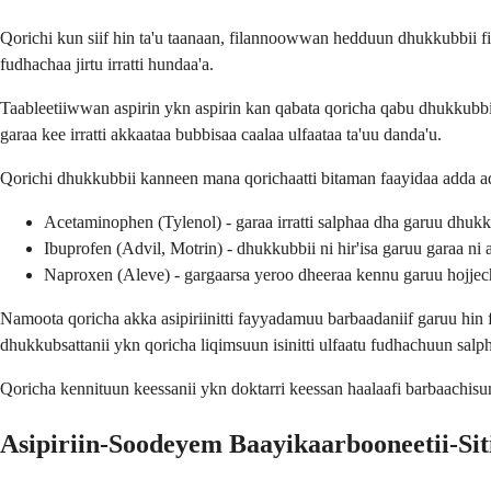
Qorichi kun siif hin ta'u taanaan, filannoowwan hedduun dhukkubbii f
fudhachaa jirtu irratti hundaa'a.
Taableetiiwwan aspirin ykn aspirin kan qabata qoricha qabu dhukkubbi
garaa kee irratti akkaataa bubbisaa caalaa ulfaataa ta'uu danda'u.
Qorichi dhukkubbii kanneen mana qorichaatti bitaman faayidaa adda ad
Acetaminophen (Tylenol) - garaa irratti salphaa dha garuu dhukku
Ibuprofen (Advil, Motrin) - dhukkubbii ni hir'isa garuu garaa ni 
Naproxen (Aleve) - gargaarsa yeroo dheeraa kennu garuu hojjec
Namoota qoricha akka asipiriinitti fayyadamuu barbaadaniif garuu hin
dhukkubsattanii ykn qoricha liqimsuun isinitti ulfaatu fudhachuun salph
Qoricha kennituun keessanii ykn doktarri keessan haalaafi barbaachisumm
Asipiriin-Soodeyem Baayikaarbooneetii-Siti