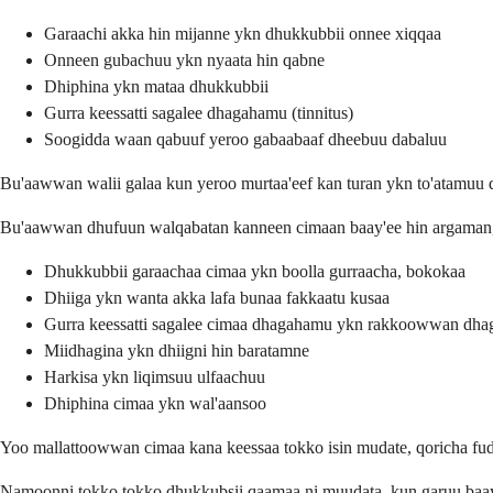
Garaachi akka hin mijanne ykn dhukkubbii onnee xiqqaa
Onneen gubachuu ykn nyaata hin qabne
Dhiphina ykn mataa dhukkubbii
Gurra keessatti sagalee dhagahamu (tinnitus)
Soogidda waan qabuuf yeroo gabaabaaf dheebuu dabaluu
Bu'aawwan walii galaa kun yeroo murtaa'eef kan turan ykn to'atamuu 
Bu'aawwan dhufuun walqabatan kanneen cimaan baay'ee hin argaman, 
Dhukkubbii garaachaa cimaa ykn boolla gurraacha, bokokaa
Dhiiga ykn wanta akka lafa bunaa fakkaatu kusaa
Gurra keessatti sagalee cimaa dhagahamu ykn rakkoowwan dha
Miidhagina ykn dhiigni hin baratamne
Harkisa ykn liqimsuu ulfaachuu
Dhiphina cimaa ykn wal'aansoo
Yoo mallattoowwan cimaa kana keessaa tokko isin mudate, qoricha fu
Namoonni tokko tokko dhukkubsii qaamaa ni muudata, kun garuu baay'