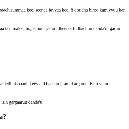
arbaachisummaa kee, seenaa fayyaa kee, fi qoricha biroo kamiyyuu kan
aa ta'u malee, hojjechuuf yeroo dheeraa fudhachuu danda'u, garuu
letii bishaanii keessatti badaan jiran ni argamu. Kun yeroo
 isin gargaaruu danda'u.
aa?