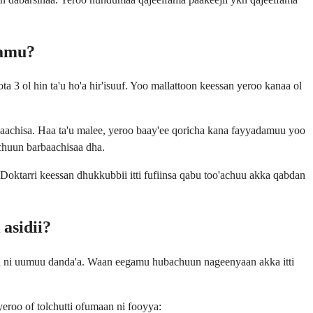
damu?
 3 ol hin ta'u ho'a hir'isuuf. Yoo mallattoon keessan yeroo kanaa ol
rbaachisa. Haa ta'u malee, yeroo baay'ee qoricha kana fayyadamuu yoo
chuun barbaachisaa dha.
 Doktarri keessan dhukkubbii itti fufiinsa qabu too'achuu akka qabdan
asidii?
an ni uumuu danda'a. Waan eegamu hubachuun nageenyaan akka itti
roo of tolchutti ofumaan ni fooyya: