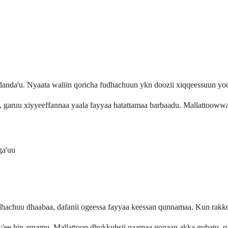
danda'u. Nyaata waliin qoricha fudhachuun ykn doozii xiqqeessuun yo
garuu xiyyeeffannaa yaala fayyaa hatattamaa barbaadu. Mallattoowwa
ga'uu
dhachuu dhaabaa, dafanii ogeessa fayyaa keessan qunnamaa. Kun rakko
ee hin argamu. Mallattoon dhukkubsii qaamaa gogaan akka gubatu, qaa