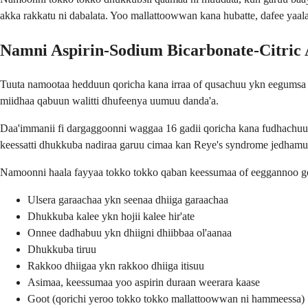
akka rakkatu ni dabalata. Yoo mallattoowwan kana hubatte, dafee yaala
Namni Aspirin-Sodium Bicarbonate-Citric 
Tuuta namootaa hedduun qoricha kana irraa of qusachuu ykn eegumsa f
miidhaa qabuun walitti dhufeenya uumuu danda'a.
Daa'immanii fi dargaggoonni waggaa 16 gadii qoricha kana fudhachuu
keessatti dhukkuba nadiraa garuu cimaa kan Reye's syndrome jedhamu 
Namoonni haala fayyaa tokko tokko qaban keessumaa of eeggannoo go
Ulsera garaachaa ykn seenaa dhiiga garaachaa
Dhukkuba kalee ykn hojii kalee hir'ate
Onnee dadhabuu ykn dhiigni dhiibbaa ol'aanaa
Dhukkuba tiruu
Rakkoo dhiigaa ykn rakkoo dhiiga itisuu
Asimaa, keessumaa yoo aspirin duraan weerara kaase
Goot (qorichi yeroo tokko tokko mallattoowwan ni hammeessa)