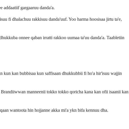
ee addaatiif gargaaruu danda'a.
isuu fi dhalachuu rakkisuu danda'uuf. Yoo harma hoosisaa jirtu ta'e,
hukkuba onnee qaban irratti rakkoo uumaa ta'uu danda'a. Taabletiin
kun kan bubbisaa kun saffisaan dhukkubbii fi ho'a hir'isuu wajjin
 Brandiiwwan manneenii tokko tokko qoricha kana kan ofii isaanii kan
iqqaan wantoota hin hojjanne akka mi'a ykn bifa kennuu dha.