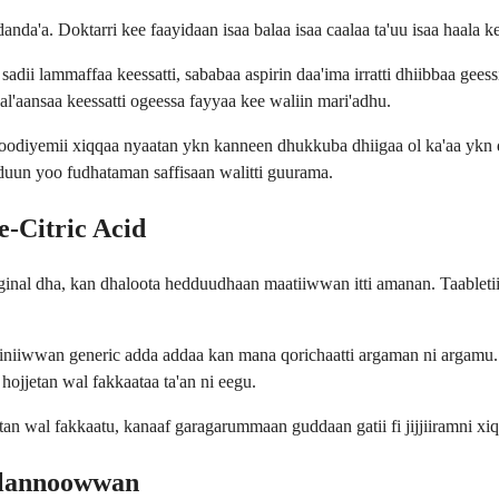
nda'a. Doktarri kee faayidaan isaa balaa isaa caalaa ta'uu isaa haala k
adii lammaffaa keessatti, sababaa aspirin daa'ima irratti dhiibbaa geess
l'aansaa keessatti ogeessa fayyaa kee waliin mari'adhu.
odiyemii xiqqaa nyaatan ykn kanneen dhukkuba dhiigaa ol ka'aa ykn d
uun yoo fudhataman saffisaan walitti guurama.
-Citric Acid
nal dha, kan dhaloota hedduudhaan maatiiwwan itti amanan. Taabletiin 
hiniiwwan generic adda addaa kan mana qorichaatti argaman ni argamu.
hojjetan wal fakkaataa ta'an ni eegu.
etan wal fakkaatu, kanaaf garagarummaan guddaan gatii fi jijjiiramni x
Filannoowwan