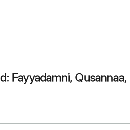
id: Fayyadamni, Qusannaa,