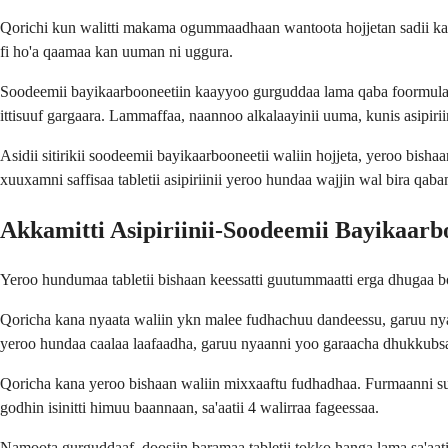
Qorichi kun walitti makama ogummaadhaan wantoota hojjetan sadii kan
fi ho'a qaamaa kan uuman ni uggura.
Soodeemii bayikaarbooneetiin kaayyoo gurguddaa lama qaba foormulaa ka
ittisuuf gargaara. Lammaffaa, naannoo alkalaayinii uuma, kunis asipiriin
Asidii sitirikii soodeemii bayikaarbooneetii waliin hojjeta, yeroo bishaa
xuuxamni saffisaa tabletii asipiriinii yeroo hundaa wajjin wal bira qab
Akkamitti Asipiriinii-Soodeemii Bayikaarb
Yeroo hundumaa tabletii bishaan keessatti guutummaatti erga dhugaa bo
Qoricha kana nyaata waliin ykn malee fudhachuu dandeessu, garuu nyaat
yeroo hundaa caalaa laafaadha, garuu nyaanni yoo garaacha dhukkubs
Qoricha kana yeroo bishaan waliin mixxaaftu fudhadhaa. Furmaanni sun 
godhin isinitti himuu baannaan, sa'aatii 4 walirraa fageessaa.
Namoota gurguddaaf, doosiin baramaa tabletii tokko hanga lama sa'aatii