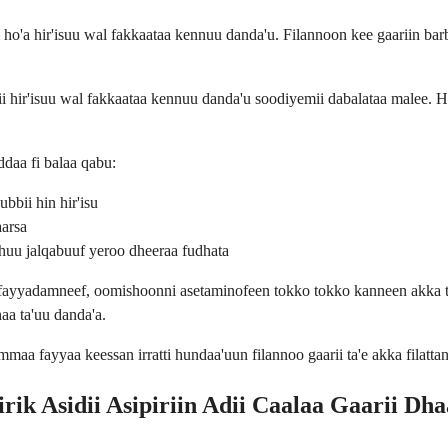
i ho'a hir'isuu wal fakkaataa kennuu danda'u. Filannoon kee gaariin b
i hir'isuu wal fakkaataa kennuu danda'u soodiyemii dabalataa malee. H
daa fi balaa qabu:
bbii hin hir'isu
aarsa
huu jalqabuuf yeroo dheeraa fudhata
 fayyadamneef, oomishoonni asetaminofeen tokko tokko kanneen akka tab
aa ta'uu danda'a.
aa fayyaa keessan irratti hundaa'uun filannoo gaarii ta'e akka filattan
rik Asidii Asipiriin Adii Caalaa Gaarii Dh