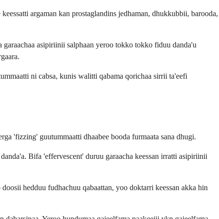
keessatti argaman kan prostaglandins jedhaman, dhukkubbii, barooda,
 garaachaa asipiriinii salphaan yeroo tokko tokko fiduu danda'u
rgaara.
ummaatti ni cabsa, kunis walitti qabama qorichaa sirrii ta'eefi
 erga 'fizzing' guutummaatti dhaabee booda furmaata sana dhugi.
a'a. Bifa 'effervescent' duruu garaacha keessan irratti asipiriinii
oo doosii hedduu fudhachuu qabaattan, yoo doktarri keessan akka hin
l hin dabarsinaa. Yeroo hundumaa qajeelfama paakeejii ykn qajeelfama