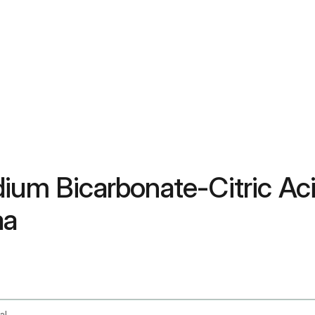
dium Bicarbonate-Citric Ac
aa
Aspirin Sodium Bicarbonate And Citric Acid Oral Route