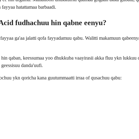
 fayyaa hatattamaa barbaadi.
Acid fudhachuu hin qabne eenyu?
ayyaa ga'aa jalatti qofa fayyadamuu qabu. Walitti makamuun qabeenya
 hin qaban, keessumaa yoo dhukkuba vaayirasii akka fluu ykn lukkuu 
geessisuu danda'uufi.
chuu ykn qoricha kana guutummaatti irraa of qusachuu qabu: