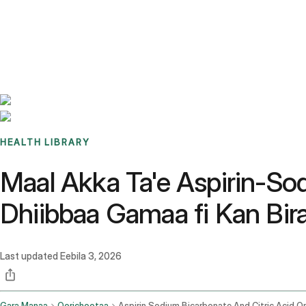
Benchmarks
Stories
FAQ
Sign up / Log in
HEALTH LIBRARY
Maal Akka Ta'e Aspirin-So
Dhiibbaa Gamaa fi Kan Bir
Last updated
Eebila 3, 2026
Gara Manaa
Qorichootaa