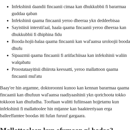
Infekshinii daandii fincaanii cimaa kan dhukkubbii fi bararmaa
guddaa qaban
Infekshinii qaama fincaanii yeroo dheeraa ykn deddeebisaa
Sayistiisii interstii'aal, haala qaama fincaanii yeroo dheeraa kan
dhukkubbii fi dhiphina fidu
Booda-hojii-balaa qaama fincaanii kan wal'aansa uroloojii booda
dhufu
Sipaazmii qaama fincaanii fi ariifachiisaa kan infekshinii waliin
walqabatu
Proostataayitisii dhiirota keessatti, yeroo mallattoon qaama
fincaanii mul'atu
Baay'ee hin argamne, doktoroonni kunoo kan kennan bararmaa qaama
fincaanii kan dhufuun wal'aansa raadiyaashinii ykn qorichoota tokko
tokkoon kan dhufudha. Tooftaan walitti fufiinsaan hojjetamu kun
infekshinii fi mallattoolee hin mijanne kan baakteeriyaan erga
balleeffamtee boodas itti fufan furuuf gargaara.