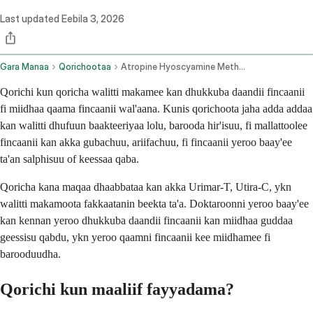
Last updated
Eebila 3, 2026
Gara Manaa
Qorichootaa
Atropine Hyoscyamine Methenamine Methylene Blue Phenyl Salicylate And Benzoic Acid Oral Route
Qorichi kun qoricha walitti makamee kan dhukkuba daandii fincaanii
fi miidhaa qaama fincaanii wal'aana. Kunis qorichoota jaha adda addaa
kan walitti dhufuun baakteeriyaa lolu, barooda hir'isuu, fi mallattoolee
fincaanii kan akka gubachuu, ariifachuu, fi fincaanii yeroo baay'ee
ta'an salphisuu of keessaa qaba.
Qoricha kana maqaa dhaabbataa kan akka Urimar-T, Utira-C, ykn
walitti makamoota fakkaatanin beekta ta'a. Doktaroonni yeroo baay'ee
kan kennan yeroo dhukkuba daandii fincaanii kan miidhaa guddaa
geessisu qabdu, ykn yeroo qaamni fincaanii kee miidhamee fi
barooduudha.
Qorichi kun maaliif fayyadama?