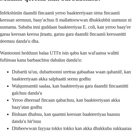
Infekshiniin daandii fincaanii yeroo baakteeriyaan sirna fincaanii
keessan seenuun, baay'achuu fi mallattoowwan dhukkubbii uumuun ni
uumama. Sababa inni guddaan baakteeriyaa E. coli, kan yeroo baay'ee
garaa keessan keessa jiraatu, garuu gara daandii fincaanii keessanitti
deemuu danda'u dha.
Wantoonni hedduun balaa UTI'n isin qabu kan wal'aansa walitti
fufiinsaa kana barbaachisu dabaluu danda'u:
Dubartii ta'uu, dubartoonni uretraa gabaabaa waan qabaniif, kan
baakteeriyaan akka salphaatti seenu godhu
Walqunnamtii saalaa, kan baakteeriyaa gara daandii fincaaniitti
galchuu danda'u
Yeroo dheeraaf fincaan qabachuu, kan baakteeriyaan akka
baay'atan godhu
Bishaan dhabuu, kan qaamni keessan baakteeriyaa baasuu
danda'u hir'isuu
Dhibeewwan fayyaa tokko tokko kan akka dhukkuba sukkaaraa