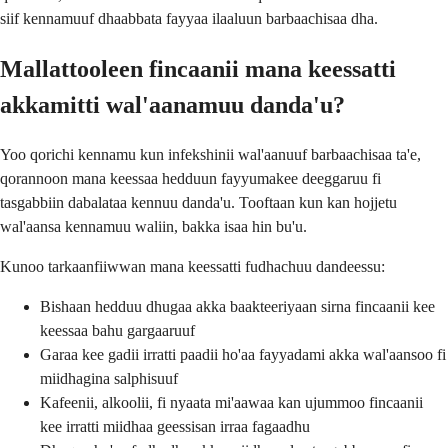
siif kennamuuf dhaabbata fayyaa ilaaluun barbaachisaa dha.
Mallattooleen fincaanii mana keessatti
akkamitti wal'aanamuu danda'u?
Yoo qorichi kennamu kun infekshinii wal'aanuuf barbaachisaa ta'e,
qorannoon mana keessaa hedduun fayyumakee deeggaruu fi
tasgabbiin dabalataa kennuu danda'u. Tooftaan kun kan hojjetu
wal'aansa kennamuu waliin, bakka isaa hin bu'u.
Kunoo tarkaanfiiwwan mana keessatti fudhachuu dandeessu:
Bishaan hedduu dhugaa akka baakteeriyaan sirna fincaanii kee
keessaa bahu gargaaruuf
Garaa kee gadii irratti paadii ho'aa fayyadami akka wal'aansoo fi
miidhagina salphisuuf
Kafeenii, alkoolii, fi nyaata mi'aawaa kan ujummoo fincaanii
kee irratti miidhaa geessisan irraa fagaadhu