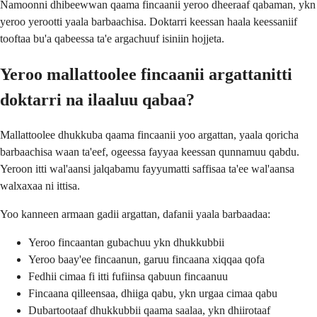
Namoonni dhibeewwan qaama fincaanii yeroo dheeraaf qabaman, ykn
yeroo yerootti yaala barbaachisa. Doktarri keessan haala keessaniif
tooftaa bu'a qabeessa ta'e argachuuf isiniin hojjeta.
Yeroo mallattoolee fincaanii argattanitti
doktarri na ilaaluu qabaa?
Mallattoolee dhukkuba qaama fincaanii yoo argattan, yaala qoricha
barbaachisa waan ta'eef, ogeessa fayyaa keessan qunnamuu qabdu.
Yeroon itti wal'aansi jalqabamu fayyumatti saffisaa ta'ee wal'aansa
walxaxaa ni ittisa.
Yoo kanneen armaan gadii argattan, dafanii yaala barbaadaa:
Yeroo fincaantan gubachuu ykn dhukkubbii
Yeroo baay'ee fincaanun, garuu fincaana xiqqaa qofa
Fedhii cimaa fi itti fufiinsa qabuun fincaanuu
Fincaana qilleensaa, dhiiga qabu, ykn urgaa cimaa qabu
Dubartootaaf dhukkubbii qaama saalaa, ykn dhiirotaaf