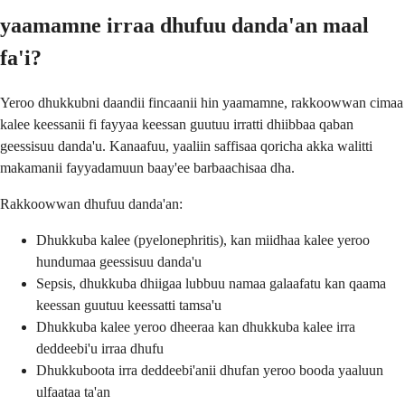
yaamamne irraa dhufuu danda'an maal
fa'i?
Yeroo dhukkubni daandii fincaanii hin yaamamne, rakkoowwan cimaa
kalee keessanii fi fayyaa keessan guutuu irratti dhiibbaa qaban
geessisuu danda'u. Kanaafuu, yaaliin saffisaa qoricha akka walitti
makamanii fayyadamuun baay'ee barbaachisaa dha.
Rakkoowwan dhufuu danda'an:
Dhukkuba kalee (pyelonephritis), kan miidhaa kalee yeroo
hundumaa geessisuu danda'u
Sepsis, dhukkuba dhiigaa lubbuu namaa galaafatu kan qaama
keessan guutuu keessatti tamsa'u
Dhukkuba kalee yeroo dheeraa kan dhukkuba kalee irra
deddeebi'u irraa dhufu
Dhukkuboota irra deddeebi'anii dhufan yeroo booda yaaluun
ulfaataa ta'an