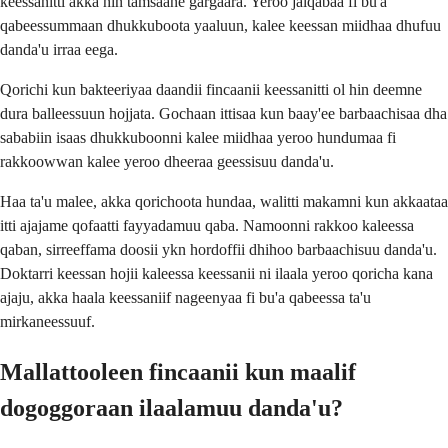
keessanitti akka hin tamsaane gargaara. Yeroo jalqabaa fi bu'a
qabeessummaan dhukkuboota yaaluun, kalee keessan miidhaa dhufuu
danda'u irraa eega.
Qorichi kun bakteeriyaa daandii fincaanii keessanitti ol hin deemne
dura balleessuun hojjata. Gochaan ittisaa kun baay'ee barbaachisaa dha
sababiin isaas dhukkuboonni kalee miidhaa yeroo hundumaa fi
rakkoowwan kalee yeroo dheeraa geessisuu danda'u.
Haa ta'u malee, akka qorichoota hundaa, walitti makamni kun akkaataa
itti ajajame qofaatti fayyadamuu qaba. Namoonni rakkoo kaleessa
qaban, sirreeffama doosii ykn hordoffii dhihoo barbaachisuu danda'u.
Doktarri keessan hojii kaleessa keessanii ni ilaala yeroo qoricha kana
ajaju, akka haala keessaniif nageenyaa fi bu'a qabeessa ta'u
mirkaneessuuf.
Mallattooleen fincaanii kun maalif
dogoggoraan ilaalamuu danda'u?