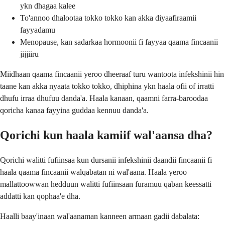
ykn dhagaa kalee
To'annoo dhalootaa tokko tokko kan akka diyaafiraamii
fayyadamu
Menopause, kan sadarkaa hormoonii fi fayyaa qaama fincaanii
jijjiiru
Miidhaan qaama fincaanii yeroo dheeraaf turu wantoota infekshinii hin
taane kan akka nyaata tokko tokko, dhiphina ykn haala ofii of irratti
dhufu irraa dhufuu danda'a. Haala kanaan, qaamni farra-baroodaa
qoricha kanaa fayyina guddaa kennuu danda'a.
Qorichi kun haala kamiif wal'aansa dha?
Qorichi walitti fufiinsaa kun dursanii infekshinii daandii fincaanii fi
haala qaama fincaanii walqabatan ni wal'aana. Haala yeroo
mallattoowwan hedduun walitti fufiinsaan furamuu qaban keessatti
addatti kan qophaa'e dha.
Haalli baay'inaan wal'aanaman kanneen armaan gadii dabalata: