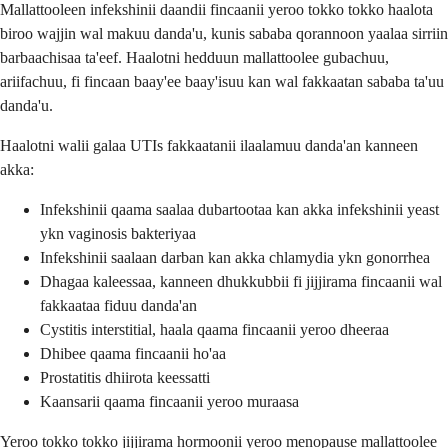
Mallattooleen infekshinii daandii fincaanii yeroo tokko tokko haalota
biroo wajjin wal makuu danda'u, kunis sababa qorannoon yaalaa sirriin
barbaachisaa ta'eef. Haalotni hedduun mallattoolee gubachuu,
ariifachuu, fi fincaan baay'ee baay'isuu kan wal fakkaatan sababa ta'uu
danda'u.
Haalotni walii galaa UTIs fakkaatanii ilaalamuu danda'an kanneen
akka:
Infekshinii qaama saalaa dubartootaa kan akka infekshinii yeast
ykn vaginosis bakteriyaa
Infekshinii saalaan darban kan akka chlamydia ykn gonorrhea
Dhagaa kaleessaa, kanneen dhukkubbii fi jijjirama fincaanii wal
fakkaataa fiduu danda'an
Cystitis interstitial, haala qaama fincaanii yeroo dheeraa
Dhibee qaama fincaanii ho'aa
Prostatitis dhiirota keessatti
Kaansarii qaama fincaanii yeroo muraasa
Yeroo tokko tokko jijjirama hormoonii yeroo menopause mallattoolee