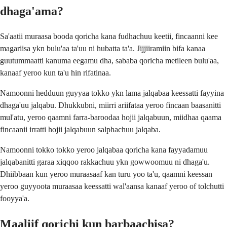
dhaga'ama?
Sa'aatii muraasa booda qoricha kana fudhachuu keetii, fincaanni kee
magariisa ykn bulu'aa ta'uu ni hubatta ta'a. Jijjiiramiin bifa kanaa
guutummaatti kanuma eegamu dha, sababa qoricha metileen bulu'aa,
kanaaf yeroo kun ta'u hin rifatinaa.
Namoonni hedduun guyyaa tokko ykn lama jalqabaa keessatti fayyina
dhaga'uu jalqabu. Dhukkubni, miirri ariifataa yeroo fincaan baasanitti
mul'atu, yeroo qaamni farra-baroodaa hojii jalqabuun, miidhaa qaama
fincaanii irratti hojii jalqabuun salphachuu jalqaba.
Namoonni tokko tokko yeroo jalqabaa qoricha kana fayyadamuu
jalqabanitti garaa xiqqoo rakkachuu ykn gowwoomuu ni dhaga'u.
Dhiibbaan kun yeroo muraasaaf kan turu yoo ta'u, qaamni keessan
yeroo guyyoota muraasaa keessatti wal'aansa kanaaf yeroo of tolchutti
fooyya'a.
Maaliif qorichi kun barbaachisa?