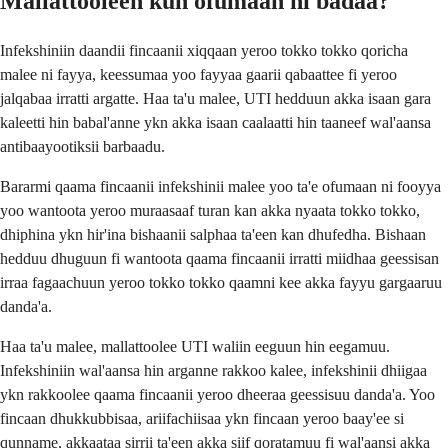
Mallattooleen kun ofumaan ni badaa?
Infekshiniin daandii fincaanii xiqqaan yeroo tokko tokko qoricha
malee ni fayya, keessumaa yoo fayyaa gaarii qabaattee fi yeroo
jalqabaa irratti argatte. Haa ta'u malee, UTI hedduun akka isaan gara
kaleetti hin babal'anne ykn akka isaan caalaatti hin taaneef wal'aansa
antibaayootiksii barbaadu.
Bararmi qaama fincaanii infekshinii malee yoo ta'e ofumaan ni fooyya
yoo wantoota yeroo muraasaaf turan kan akka nyaata tokko tokko,
dhiphina ykn hir'ina bishaanii salphaa ta'een kan dhufedha. Bishaan
hedduu dhuguun fi wantoota qaama fincaanii irratti miidhaa geessisan
irraa fagaachuun yeroo tokko tokko qaamni kee akka fayyu gargaaruu
danda'a.
Haa ta'u malee, mallattoolee UTI waliin eeguun hin eegamuu.
Infekshiniin wal'aansa hin arganne rakkoo kalee, infekshinii dhiigaa
ykn rakkoolee qaama fincaanii yeroo dheeraa geessisuu danda'a. Yoo
fincaan dhukkubbisaa, ariifachiisaa ykn fincaan yeroo baay'ee si
qunname, akkaataa sirrii ta'een akka siif qoratamuu fi wal'aansi akka