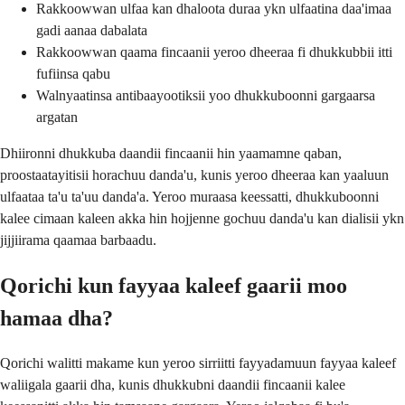
Rakkoowwan ulfaa kan dhaloota duraa ykn ulfaatina daa'imaa
gadi aanaa dabalata
Rakkoowwan qaama fincaanii yeroo dheeraa fi dhukkubbii itti
fufiinsa qabu
Walnyaatinsa antibaayootiksii yoo dhukkuboonni gargaarsa
argatan
Dhiironni dhukkuba daandii fincaanii hin yaamamne qaban,
proostaatayitisii horachuu danda'u, kunis yeroo dheeraa kan yaaluun
ulfaataa ta'u ta'uu danda'a. Yeroo muraasa keessatti, dhukkuboonni
kalee cimaan kaleen akka hin hojjenne gochuu danda'u kan dialisii ykn
jijjiirama qaamaa barbaadu.
Qorichi kun fayyaa kaleef gaarii moo
hamaa dha?
Qorichi walitti makame kun yeroo sirriitti fayyadamuun fayyaa kaleef
waliigala gaarii dha, kunis dhukkubni daandii fincaanii kalee