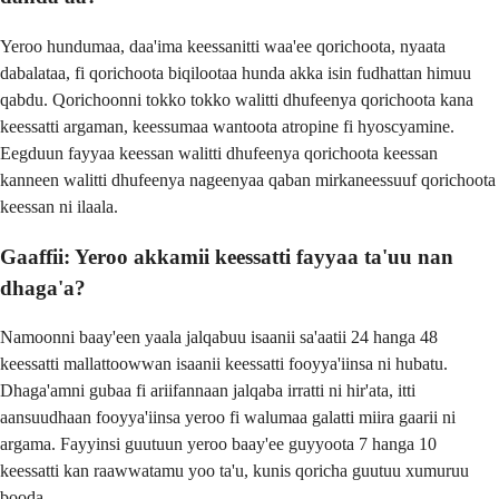
Yeroo hundumaa, daa'ima keessanitti waa'ee qorichoota, nyaata
dabalataa, fi qorichoota biqilootaa hunda akka isin fudhattan himuu
qabdu. Qorichoonni tokko tokko walitti dhufeenya qorichoota kana
keessatti argaman, keessumaa wantoota atropine fi hyoscyamine.
Eegduun fayyaa keessan walitti dhufeenya qorichoota keessan
kanneen walitti dhufeenya nageenyaa qaban mirkaneessuuf qorichoota
keessan ni ilaala.
Gaaffii: Yeroo akkamii keessatti fayyaa ta'uu nan
dhaga'a?
Namoonni baay'een yaala jalqabuu isaanii sa'aatii 24 hanga 48
keessatti mallattoowwan isaanii keessatti fooyya'iinsa ni hubatu.
Dhaga'amni gubaa fi ariifannaan jalqaba irratti ni hir'ata, itti
aansuudhaan fooyya'iinsa yeroo fi walumaa galatti miira gaarii ni
argama. Fayyinsi guutuun yeroo baay'ee guyyoota 7 hanga 10
keessatti kan raawwatamu yoo ta'u, kunis qoricha guutuu xumuruu
booda.