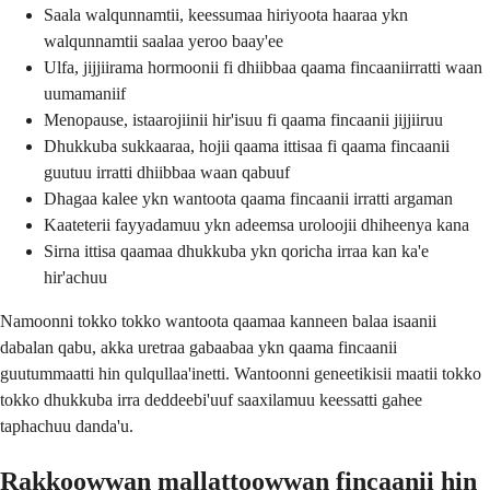
Saala walqunnamtii, keessumaa hiriyoota haaraa ykn
walqunnamtii saalaa yeroo baay'ee
Ulfa, jijjiirama hormoonii fi dhiibbaa qaama fincaaniirratti waan
uumamaniif
Menopause, istaarojiinii hir'isuu fi qaama fincaanii jijjiiruu
Dhukkuba sukkaaraa, hojii qaama ittisaa fi qaama fincaanii
guutuu irratti dhiibbaa waan qabuuf
Dhagaa kalee ykn wantoota qaama fincaanii irratti argaman
Kaateterii fayyadamuu ykn adeemsa uroloojii dhiheenya kana
Sirna ittisa qaamaa dhukkuba ykn qoricha irraa kan ka'e
hir'achuu
Namoonni tokko tokko wantoota qaamaa kanneen balaa isaanii
dabalan qabu, akka uretraa gabaabaa ykn qaama fincaanii
guutummaatti hin qulqullaa'inetti. Wantoonni geneetikisii maatii tokko
tokko dhukkuba irra deddeebi'uuf saaxilamuu keessatti gahee
taphachuu danda'u.
Rakkoowwan mallattoowwan fincaanii hin