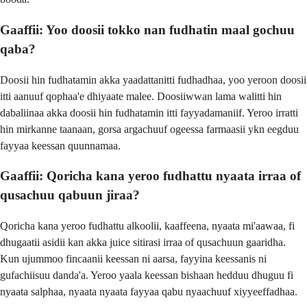
Gaaffii: Yoo doosii tokko nan fudhatin maal gochuu
qaba?
Doosii hin fudhatamin akka yaadattanitti fudhadhaa, yoo yeroon doosii
itti aanuuf qophaa'e dhiyaate malee. Doosiiwwan lama walitti hin
dabaliinaa akka doosii hin fudhatamin itti fayyadamaniif. Yeroo irratti
hin mirkanne taanaan, gorsa argachuuf ogeessa farmaasii ykn eegduu
fayyaa keessan quunnamaa.
Gaaffii: Qoricha kana yeroo fudhattu nyaata irraa of
qusachuu qabuun jiraa?
Qoricha kana yeroo fudhattu alkoolii, kaaffeena, nyaata mi'aawaa, fi
dhugaatii asidii kan akka juice sitirasi irraa of qusachuun gaaridha.
Kun ujummoo fincaanii keessan ni aarsa, fayyina keessanis ni
gufachiisuu danda'a. Yeroo yaala keessan bishaan hedduu dhuguu fi
nyaata salphaa, nyaata nyaata fayyaa qabu nyaachuuf xiyyeeffadhaa.