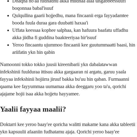
Dhaqna ho'aa fudhadhu akka miidhaa alaa tasgabbeessuufi
boqonnaa babal'isuuf
Qulqullina gaarii hojjedhu, mana fincaanii erga fayyadamtee
booda fuula duraa gara duubatti haxaa'i
Uffata keessaa kophee salphaa, kan hafuura baafatu uffadhu
akka jiidha fi guddina baakteeriyaa hir'isuuf
Yeroo fincaantu ujummoo fincaanii kee guutummaatti baasi, hin
ariifatin ykn hin qabin
Namoonni tokko tokko juusii kireenibarii ykn dabalatawwan
infekshinii fuulduraa ittisuu akka gargaaran ni argatu, garuu yaala
fayyaa infekshinii hojiirra jiruuf bakka bu'uu hin qaban. Furmaanni
qaama kee fayyummaa uumamaa akka deeggaru yoo ta'u, qorichi
ajajame hojii isaa akka hojjetu hayyamee.
Yaalii fayyaa maalii?
Doktarri kee yeroo baay'ee qoricha walitti makame kana akka tableetii
ykn kapsuulii afaaniin fudhatamu ajaja. Qorichi yeroo baay'ee