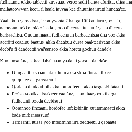
fudhatamu tokko tableetii guyyaatti yeroo sadii hanga afuriitti, ulfaatina
mallattoowwan keetii fi haala fayyaa kee dhuunfaa irratti hundaa'ee.
Yaalli kun yeroo baay'ee guyyoota 7 hanga 10f kan turu yoo ta'u,
namoonni tokko tokko haala yeroo dheeraa jiraatuuf yaala dheeraa
barbaachisa. Guutummaatti fudhachuun barbaachisaa dha yoo akka
gaariitti eegaluu baattus, akka dhaabuu duraa baakteeriyaan akka
deebi'u fi dandeettii wal'aansoo akka horatu gochuu danda'a.
Kunuunsa fayyaa kee dabalataan yaala ni gorsuu danda'a:
Dhugaatii bishaanii dabaluun akka sirna fincaanii kee
qulqulleessu gargaaruuf
Qoricha dhukkubbii akka ibuprofeenii akka tasgabbiifataatti
Probaayootiksii baakteeriyaa fayyaa antibaayootikii erga
fudhatanii booda deebisuuf
Qorannoo fincaanii hordofaa infekshiniin guutummaatti akka
bade mirkaneessuuf
Tarkaanfii ittisaa yoo infekshinii irra deddeebi'u qabaatte