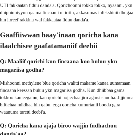
UTI fakkaatan fiduu danda'a. Qorichoonni tokko tokko, nyaanni, ykn
dhiphinniyyuu qaama fincaanii ni irritu, akkasumas infekshinii dhugaa
hin jirreef rakkina wal fakkaataa fiduu danda'a.
Gaaffiiwwan baay'inaan qoricha kana
ilaalchisee gaafatamaniif deebii
Q: Maaliif qorichi kun fincaana koo buluu ykn
magariisa godha?
Mishoonni methylene blue qoricha walitti makame kanaa uumamaan
fincaana keessan buluu ykn magariisa godha. Kun dhiibbaa gama
tokkoo kan eegamu, kan qorichi hojjechaa jiru agarsiisuudha. Jijjirama
biftichaa miidhaa hin qabu, erga qoricha xumurtanii booda gara
waanuma turetti deebi'a.
Q: Qoricha kana ajaja biroo wajjin fudhachuu
danda'aa?