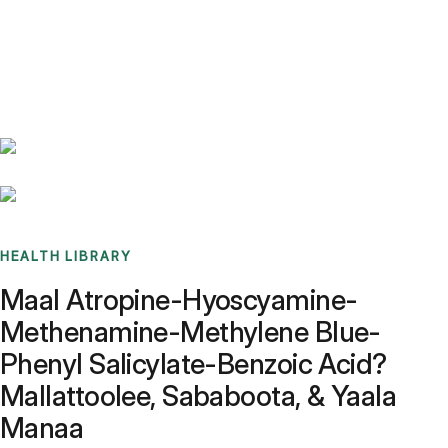
Benchmarks
Stories
FAQ
Sign up / Log in
HEALTH LIBRARY
Maal Atropine-Hyoscyamine-
Methenamine-Methylene Blue-
Phenyl Salicylate-Benzoic Acid?
Mallattoolee, Sababoota, & Yaala
Manaa