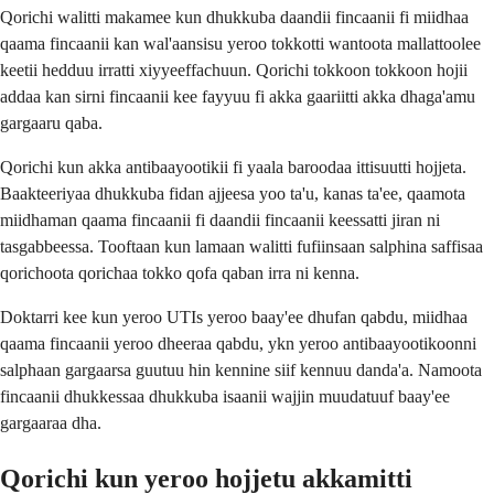
Qorichi walitti makamee kun dhukkuba daandii fincaanii fi miidhaa
qaama fincaanii kan wal'aansisu yeroo tokkotti wantoota mallattoolee
keetii hedduu irratti xiyyeeffachuun. Qorichi tokkoon tokkoon hojii
addaa kan sirni fincaanii kee fayyuu fi akka gaariitti akka dhaga'amu
gargaaru qaba.
Qorichi kun akka antibaayootikii fi yaala baroodaa ittisuutti hojjeta.
Baakteeriyaa dhukkuba fidan ajjeesa yoo ta'u, kanas ta'ee, qaamota
miidhaman qaama fincaanii fi daandii fincaanii keessatti jiran ni
tasgabbeessa. Tooftaan kun lamaan walitti fufiinsaan salphina saffisaa
qorichoota qorichaa tokko qofa qaban irra ni kenna.
Doktarri kee kun yeroo UTIs yeroo baay'ee dhufan qabdu, miidhaa
qaama fincaanii yeroo dheeraa qabdu, ykn yeroo antibaayootikoonni
salphaan gargaarsa guutuu hin kennine siif kennuu danda'a. Namoota
fincaanii dhukkessaa dhukkuba isaanii wajjin muudatuuf baay'ee
gargaaraa dha.
Qorichi kun yeroo hojjetu akkamitti