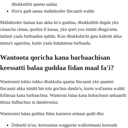
dhukkubbii qaama saalaa
Hoo'a gadi aanaa mallattoolee fincaanii waliin
Mallattoolee hamaa kan akka ho'a guddaa, dhukkubbii dugda ykn
cinaacha cimaa, quufuu fi kusaa, ykn qorri yoo isinitti dhaga'ame,
dafanii yaala barbaaduu qabdu. Kun dhukkubichi gara kaleetti akka
tamsa'e agarsiisa, kunis yaala hatattamaa barbaada.
Wantoota qoricha kana barbaachisan
keessatti balaa guddaa fidan maal fa'i?
Wantoonni tokko tokko dhukkuba qaama fincaanii ykn qaamni
fincaanii akka isinitti hin tolu gochuu danda'u, kunis wal'aansa walitti
fufiinsaa kana barbaachisa. Wantoota balaa kana hubachuun tarkaanfii
ittisaa fudhachuu ni dandeessisa.
Wantoonni balaa guddaa fidan kanneen armaan gadii dha:
Dubartii ta'uu, keessumaa waggoota walhormaata keessatti