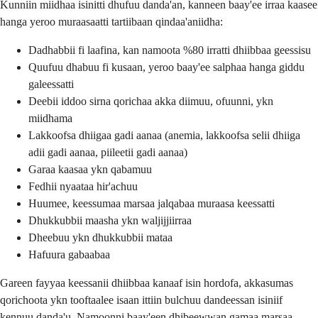
Kunniin miidhaa isinitti dhufuu danda'an, kanneen baay'ee irraa kaasee
hanga yeroo muraasaatti tartiibaan qindaa'aniidha:
Dadhabbii fi laafina, kan namoota %80 irratti dhiibbaa geessisu
Quufuu dhabuu fi kusaan, yeroo baay'ee salphaa hanga giddu
galeessatti
Deebii iddoo sirna qorichaa akka diimuu, ofuunni, ykn
miidhama
Lakkoofsa dhiigaa gadi aanaa (anemia, lakkoofsa selii dhiiga
adii gadi aanaa, piileetii gadi aanaa)
Garaa kaasaa ykn qabamuu
Fedhii nyaataa hir'achuu
Huumee, keessumaa marsaa jalqabaa muraasa keessatti
Dhukkubbii maasha ykn waljijjiirraa
Dheebuu ykn dhukkubbii mataa
Hafuura gabaabaa
Gareen fayyaa keessanii dhiibbaa kanaaf isin hordofa, akkasumas
qorichoota ykn tooftaalee isaan ittiin bulchuu dandeessan isiniif
kennuu danda'u. Namoonni baay'een dhibeewwan gamaa marsaa