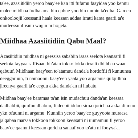
ta'ee, azasiitidiin yeroo baay'ee kan itti fufamu faayidaa yoo kennu
malee miidhaa fudhatama hin qabne yoo hin uumin ta'edha. Gareen
onkooloojii keessanii haala keessan addaa irratti karaa gaarii ta'e
murteessuuf isinii wajjin ni hojjeta.
Miidhaa Azasiitidiin Qabu Maal?
Azasiitidiin miidhaa ni geessisa sababiin isaas seelota kaansarii fi
seelota fayyaa saffisaan hir'atan tokko tokko irratti dhiibbaa waan
qabuuf. Miidhaan baay'een to'atamuu danda'a hordoffii fi kunuunsa
deeggaruun, fi namoonni baay'een yaala yoo argatanis qulqullina
jireenya gaarii ta'e eeguu akka danda'an ni hubatu.
Miidhaa baay'ee baramaa ta'an isin mudachuu danda'an keessaa
dadhabbii, quufuu dhabuu, fi deebii iddoo sirna qorichaa akka diimuu
ykn ofuunni ni argamu. Kunniin yeroo baay'ee guyyoota muraasa
jalqabaa marsaa tokkoon tokkoon keessatti ni uumamuu fi yeroo
baay'ee qaamni keessan qoricha sanaaf yoo to'atu ni fooyya'a.