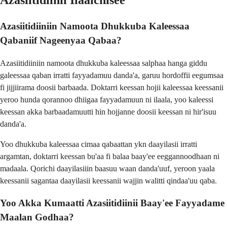
Azasiitidiinii Ilaalchisee
Azasiitidiiniin Namoota Dhukkuba Kaleessaa
Qabaniif Nageenyaa Qabaa?
Azasiitidiiniin namoota dhukkuba kaleessaa salphaa hanga giddu
galeessaa qaban irratti fayyadamuu danda'a, garuu hordoffii eegumsaa
fi jijjiirama doosii barbaada. Doktarri keessan hojii kaleessaa keessanii
yeroo hunda qorannoo dhiigaa fayyadamuun ni ilaala, yoo kaleessi
keessan akka barbaadamuutti hin hojjanne doosii keessan ni hir'isuu
danda'a.
Yoo dhukkuba kaleessaa cimaa qabaattan ykn daayilasii irratti
argamtan, doktarri keessan bu'aa fi balaa baay'ee eeggannoodhaan ni
madaala. Qorichi daayilasiiin baasuu waan danda'uuf, yeroon yaala
keessanii sagantaa daayilasii keessanii wajjin walitti qindaa'uu qaba.
Yoo Akka Kumaatti Azasiitidiinii Baay'ee Fayyadame
Maalan Godhaa?