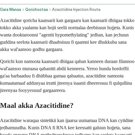
Gara Manaa
Qorichootaa
Azacitidine Injection Route
Azacitidine qoricha kaansarii kan gargaaru kan kaansarii dhiigaa tokko
tokko akka yaalamu kan hojii seelii normalaa deebisuun hojjeta. Kunis
wanta dooktaroonni "agentii hypomethylating" jedhan, kan jechuun
guddina seelota kaansarii dhaabsisuu fi qaamni kee dhukkuba sana
akka wal'aansoo godhu gargaara.
Qorichi kun namoota kaansarii dhiigaa qaban kanneen duraan filannoo
wal'aansoo muraasa qabanitti abdii kenneera. Yeroo hunda hordoffii
ga'aa barbaaduu fi dhiibbaa gamaa qabaatus, azacitidine namoota
kumaatamaaf addunyaa irratti jireenya isaanii dheeressuu fi qulqullina
jireenyaa fooyyessuuf gargaareera.
Maal akka Azacitidine?
Azacitidine waraqaa sintetikii kan ijaarsa uumamaa DNA kan cytidine
jedhamuudha. Kunis DNA fi RNA kee keessatti galuun hojjeta, sana
booda enzyme DNA methyltransferase jedhamu kan seelota kaansarii