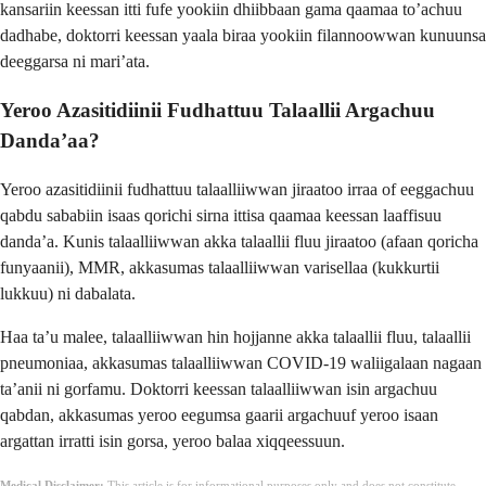
kansariin keessan itti fufe yookiin dhiibbaan gama qaamaa to’achuu
dadhabe, doktorri keessan yaala biraa yookiin filannoowwan kunuunsa
deeggarsa ni mari’ata.
Yeroo Azasitidiinii Fudhattuu Talaallii Argachuu
Danda’aa?
Yeroo azasitidiinii fudhattuu talaalliiwwan jiraatoo irraa of eeggachuu
qabdu sababiin isaas qorichi sirna ittisa qaamaa keessan laaffisuu
danda’a. Kunis talaalliiwwan akka talaallii fluu jiraatoo (afaan qoricha
funyaanii), MMR, akkasumas talaalliiwwan varisellaa (kukkurtii
lukkuu) ni dabalata.
Haa ta’u malee, talaalliiwwan hin hojjanne akka talaallii fluu, talaallii
pneumoniaa, akkasumas talaalliiwwan COVID-19 waliigalaan nagaan
ta’anii ni gorfamu. Doktorri keessan talaalliiwwan isin argachuu
qabdan, akkasumas yeroo eegumsa gaarii argachuuf yeroo isaan
argattan irratti isin gorsa, yeroo balaa xiqqeessuun.
Medical Disclaimer:
This article is for informational purposes only and does not constitute