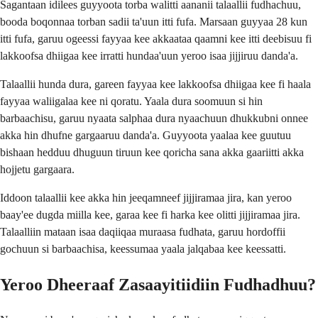
Sagantaan idilees guyyoota torba walitti aananii talaallii fudhachuu,
booda boqonnaa torban sadii ta'uun itti fufa. Marsaan guyyaa 28 kun
itti fufa, garuu ogeessi fayyaa kee akkaataa qaamni kee itti deebisuu fi
lakkoofsa dhiigaa kee irratti hundaa'uun yeroo isaa jijjiruu danda'a.
Talaallii hunda dura, gareen fayyaa kee lakkoofsa dhiigaa kee fi haala
fayyaa waliigalaa kee ni qoratu. Yaala dura soomuun si hin
barbaachisu, garuu nyaata salphaa dura nyaachuun dhukkubni onnee
akka hin dhufne gargaaruu danda'a. Guyyoota yaalaa kee guutuu
bishaan hedduu dhuguun tiruun kee qoricha sana akka gaariitti akka
hojjetu gargaara.
Iddoon talaallii kee akka hin jeeqamneef jijjiramaa jira, kan yeroo
baay'ee dugda miilla kee, garaa kee fi harka kee olitti jijjiramaa jira.
Talaalliin mataan isaa daqiiqaa muraasa fudhata, garuu hordoffii
gochuun si barbaachisa, keessumaa yaala jalqabaa kee keessatti.
Yeroo Dheeraaf Zasaayitiidiin Fudhadhuu?