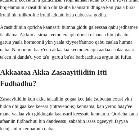
hojjetamuun azasitidiiniin dhukkuba kaansarii dhiigaa kan yaala biraa
irratti hin milkoofne irratti addatti bu'a qabeessa godha.
Azasitidiiniin qoricha kaansarii humna giddu galeessaa qabu jedhamee
ilaallama. Akkuma sirna keemoteraapii doosii ol'aanaa hin jabaatu,
garuu yaala hormoonii ykn yaala xiyyeeffannoo qabu caalaa humna
qaba. Namoonni baay'een akkaataa keemoteraapii aadaa caalaa gaarii
ta'een ni danda'u yoo ta'u, garuu bu'aa barbaachisaa arguu itti fufuu.
Akkaataa Akka Zasaayitiidiin Itti
Fudhadhu?
Zasaayitiidiin kun akka talaalliin gogaa kee jala (subcutaneous) ykn
hidda dhiigaa kee keessa (intravenous) kennama, kan yeroo baay'ee
mana yaalaa ykn giddugala kaansarii keessatti kennamu. Qoricha kana
afaaniin fudhachuu hin dandeessu, sababiin isaas ogeeyyii fayyaa
leenji'aniin kennamuu qaba.