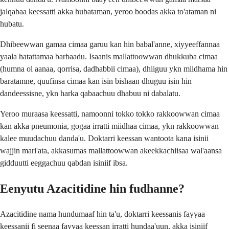
jalqabaa keessatti akka hubataman, yeroo boodas akka to'ataman ni
hubatu.
Dhibeewwan gamaa cimaa garuu kan hin babal'anne, xiyyeeffannaa
yaala hatattamaa barbaadu. Isaanis mallattoowwan dhukkuba cimaa
(humna ol aanaa, qorrisa, dadhabbii cimaa), dhiiguu ykn miidhama hin
baratamne, quufinsa cimaa kan isin bishaan dhuguu isin hin
dandeessisne, ykn harka qabaachuu dhabuu ni dabalatu.
Yeroo muraasa keessatti, namoonni tokko tokko rakkoowwan cimaa
kan akka pneumonia, gogaa irratti miidhaa cimaa, ykn rakkoowwan
kalee muudachuu danda'u. Doktarri keessan wantoota kana isinii
wajjin mari'ata, akkasumas mallattoowwan akeekkachiisaa wal'aansa
gidduutti eeggachuu qabdan isiniif ibsa.
Eenyutu Azacitidine hin fudhanne?
Azacitidine nama hundumaaf hin ta'u, doktarri keessanis fayyaa
keessanii fi seenaa fayyaa keessan irratti hundaa'uun, akka isiniif