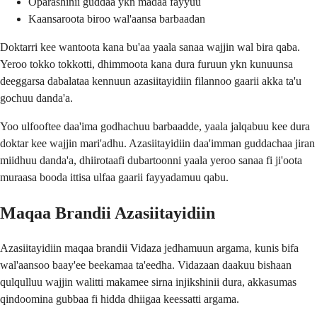
Oparashinii guddaa ykn madaa fayyuu
Kaansaroota biroo wal'aansa barbaadan
Doktarri kee wantoota kana bu'aa yaala sanaa wajjin wal bira qaba.
Yeroo tokko tokkotti, dhimmoota kana dura furuun ykn kunuunsa
deeggarsa dabalataa kennuun azasiitayidiin filannoo gaarii akka ta'u
gochuu danda'a.
Yoo ulfooftee daa'ima godhachuu barbaadde, yaala jalqabuu kee dura
doktar kee wajjin mari'adhu. Azasiitayidiin daa'imman guddachaa jiran
miidhuu danda'a, dhiirotaafi dubartoonni yaala yeroo sanaa fi ji'oota
muraasa booda ittisa ulfaa gaarii fayyadamuu qabu.
Maqaa Brandii Azasiitayidiin
Azasiitayidiin maqaa brandii Vidaza jedhamuun argama, kunis bifa
wal'aansoo baay'ee beekamaa ta'eedha. Vidazaan daakuu bishaan
qulqulluu wajjin walitti makamee sirna injikshinii dura, akkasumas
qindoomina gubbaa fi hidda dhiigaa keessatti argama.