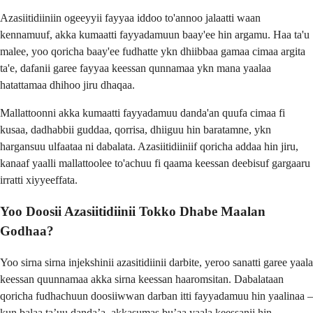
Azasiitidiiniin ogeeyyii fayyaa iddoo to'annoo jalaatti waan
kennamuuf, akka kumaatti fayyadamuun baay'ee hin argamu. Haa ta'u
malee, yoo qoricha baay'ee fudhatte ykn dhiibbaa gamaa cimaa argita
ta'e, dafanii garee fayyaa keessan qunnamaa ykn mana yaalaa
hatattamaa dhihoo jiru dhaqaa.
Mallattoonni akka kumaatti fayyadamuu danda'an quufa cimaa fi
kusaa, dadhabbii guddaa, qorrisa, dhiiguu hin baratamne, ykn
hargansuu ulfaataa ni dabalata. Azasiitidiiniif qoricha addaa hin jiru,
kanaaf yaalli mallattoolee to'achuu fi qaama keessan deebisuf gargaaru
irratti xiyyeeffata.
Yoo Doosii Azasiitidiinii Tokko Dhabe Maalan
Godhaa?
Yoo sirna sirna injekshinii azasitidiinii darbite, yeroo sanatti garee yaala
keessan quunnamaa akka sirna keessan haaromsitan. Dabalataan
qoricha fudhachuun doosiiwwan darban itti fayyadamuu hin yaalinaa –
kun balaa ta’uu danda’a, akkasumas bu’aa yaala keessanii hin