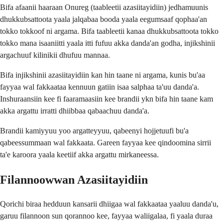
Bifa afaanii haaraan Onureg (taableetii azasiitayidiin) jedhamuunis
dhukkubsattoota yaala jalqabaa booda yaala eegumsaaf qophaa'an
tokko tokkoof ni argama. Bifa taableetii kanaa dhukkubsattoota tokko
tokko mana isaaniitti yaala itti fufuu akka danda'an godha, injikshinii
argachuuf kilinikii dhufuu mannaa.
Bifa injikshinii azasiitayidiin kan hin taane ni argama, kunis bu'aa
fayyaa wal fakkaataa kennuun gatiin isaa salphaa ta'uu danda'a.
Inshuraansiin kee fi faaramaasiin kee brandii ykn bifa hin taane kam
akka argattu irratti dhiibbaa qabaachuu danda'a.
Brandii kamiyyuu yoo argatteyyuu, qabeenyi hojjetuufi bu'a
qabeessummaan wal fakkaata. Gareen fayyaa kee qindoomina sirrii
ta'e karoora yaala keetiif akka argattu mirkaneessa.
Filannoowwan Azasiitayidiin
Qorichi biraa hedduun kansarii dhiigaa wal fakkaataa yaaluu danda'u,
garuu filannoon sun qorannoo kee, fayyaa waliigalaa, fi yaala duraa