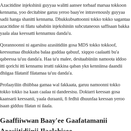
Azacitidine injekshinii guyyaa walitti aansee torbaaf marsaa tokkoon
kennama, yoo decitabine garuu yeroo baay'ee intravenously guyyaa
sadii hanga shanitti kennama. Dhukkubsattoonni tokko tokko sagantaa
azacitidine ni filatu sababiin injekshiniin subcutaneous saffisaan bakka
yaala alaa keessatti kennamuu danda'u.
Qorannoonni ni agarsiisu azasiitidiin gosa MDS tokko tokkoof,
keessumaa dhukkuba balaa guddaa qabuuf, xiqqoo caalaatti bu'a
qabeessa ta'uu danda'a. Haa ta'u malee, desitaabiiniin namoota iddoo
itti qorichi itti kennamu irratti rakkina qaban ykn kenniinsa daandii
dhiigaa filatanif filatamaa ta'uu danda'a.
Profaayiliin dhiibbaa gamaa wal fakkaata, garuu namoonni tokko
tokko tokko isa kaan caalaa ni dandeesisu. Doktarri keessan gosa
kaansarii keessanii, yaala duraanii, fi fedhii dhuunfaa keessan yeroo
isaan gidduu filatan ni ilaala.
Gaaffiiwwan Baay'ee Gaafatamanii