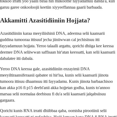
tokkoo irratti yoo yaalli biraa hin milkoofne fayyadamuu danda'a, kun
garuu garee onkooloojii keetiin xiyyeeffannaa gaarii barbaada.
Akkamitti Azasitidiiniin Hojjata?
Azasitidiiniin karaa meeyiliishinii DNA, adeemsa selii kaansarii
guddina tumooraa ittisuuf jecha jiiniiwwan cal jechisiisuu itti
fayyadamuun hojjata. Yeroo talaalli argattu, qorichi dhiiga kee keessa
deemee DNA seliiwwan saffisaan hir'atan keessatti, kan selii kaansarii
dabalatee itti dabala.
Yeroo DNA keessa gale, azasitidiiniin enzayimii DNA
meeyiltiraansiferaasii qabatee ni hir'isa, kunis selii kaansarii jiinota
tumoora ittisuu dhaamsuu itti fayyadamu. Kunis jiinota barbaachisoo
kan akka p16 fi p15 deebi'anii akka hojjetan godha, kunis to'annoo
marsaa selii normalaa deebisuu fi du'a selii kaansarii jalqabsiisuu
gargaara.
Qorichi kunis RNA irratti dhiibbaa qaba, oomisha pirootiinii selii
kaansarii keessatti ni gufachiisa. Hojii lamaan kana DNA fi RNA irratti