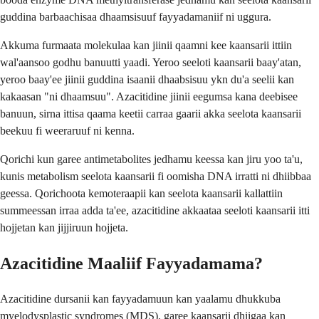
guddina barbaachisaa dhaamsisuuf fayyadamaniif ni uggura.
Akkuma furmaata molekulaa kan jiinii qaamni kee kaansarii ittiin
wal'aansoo godhu banuutti yaadi. Yeroo seeloti kaansarii baay'atan,
yeroo baay'ee jiinii guddina isaanii dhaabsisuu ykn du'a seelii kan
kakaasan "ni dhaamsuu". Azacitidine jiinii eegumsa kana deebisee
banuun, sirna ittisa qaama keetii carraa gaarii akka seelota kaansarii
beekuu fi weeraruuf ni kenna.
Qorichi kun garee antimetabolites jedhamu keessa kan jiru yoo ta'u,
kunis metabolism seelota kaansarii fi oomisha DNA irratti ni dhiibbaa
geessa. Qorichoota kemoteraapii kan seelota kaansarii kallattiin
summeessan irraa adda ta'ee, azacitidine akkaataa seeloti kaansarii itti
hojjetan kan jijjiruun hojjeta.
Azacitidine Maaliif Fayyadamama?
Azacitidine dursanii kan fayyadamuun kan yaalamu dhukkuba
myelodysplastic syndromes (MDS), garee kaansarii dhiigaa kan