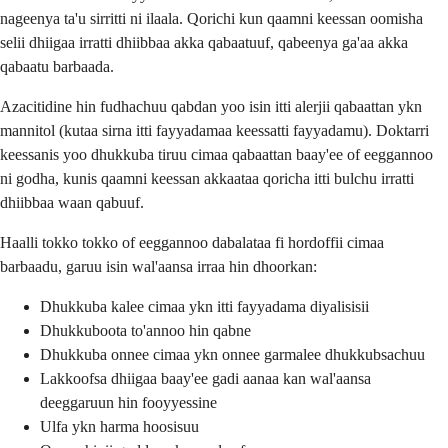
nageenya ta'u sirritti ni ilaala. Qorichi kun qaamni keessan oomisha
selii dhiigaa irratti dhiibbaa akka qabaatuuf, qabeenya ga'aa akka
qabaatu barbaada.
Azacitidine hin fudhachuu qabdan yoo isin itti alerjii qabaattan ykn
mannitol (kutaa sirna itti fayyadamaa keessatti fayyadamu). Doktarri
keessanis yoo dhukkuba tiruu cimaa qabaattan baay'ee of eeggannoo
ni godha, kunis qaamni keessan akkaataa qoricha itti bulchu irratti
dhiibbaa waan qabuuf.
Haalli tokko tokko of eeggannoo dabalataa fi hordoffii cimaa
barbaadu, garuu isin wal'aansa irraa hin dhoorkan:
Dhukkuba kalee cimaa ykn itti fayyadama diyalisisii
Dhukkuboota to'annoo hin qabne
Dhukkuba onnee cimaa ykn onnee garmalee dhukkubsachuu
Lakkoofsa dhiigaa baay'ee gadi aanaa kan wal'aansa
deeggaruun hin fooyyessine
Ulfa ykn harma hoosisuu