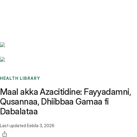
Benchmarks
Stories
FAQ
Sign up / Log in
HEALTH LIBRARY
Maal akka Azacitidine: Fayyadamni,
Qusannaa, Dhiibbaa Gamaa fi
Dabalataa
Last updated
Eebila 3, 2026