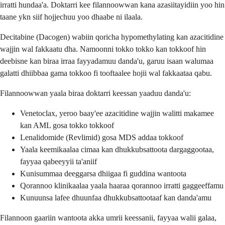
irratti hundaa'a. Doktarri kee filannoowwan kana azasiitayidiin yoo hin
taane ykn siif hojjechuu yoo dhaabe ni ilaala.
Decitabine (Dacogen) wabiin qoricha hypomethylating kan azacitidine
wajjin wal fakkaatu dha. Namoonni tokko tokko kan tokkoof hin
deebisne kan biraa irraa fayyadamuu danda'u, garuu isaan walumaa
galatti dhiibbaa gama tokkoo fi tooftaalee hojii wal fakkaataa qabu.
Filannoowwan yaala biraa doktarri keessan yaaduu danda'u:
Venetoclax, yeroo baay'ee azacitidine wajjin walitti makamee
kan AML gosa tokko tokkoof
Lenalidomide (Revlimid) gosa MDS addaa tokkoof
Yaala keemikaalaa cimaa kan dhukkubsattoota dargaggootaa,
fayyaa qabeeyyii ta'aniif
Kunisummaa deeggarsa dhiigaa fi guddina wantoota
Qorannoo klinikaalaa yaala haaraa qorannoo irratti gaggeeffamu
Kunuunsa lafee dhuunfaa dhukkubsattootaaf kan danda'amu
Filannoon gaariin wantoota akka umrii keessanii, fayyaa walii galaa,