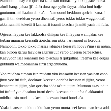
Namoonni baay'een qoricha kana kan fudhatan yoo xiqqaate marsaa
afurii hanga jahaa (ji'a 4-6) dura ogeeyyiin fayyaa akka inni hojjetu
guutummaatti ilaaluu danda'an. Namoonni hedduun qoricha kanaaf
gaarii kan deebisan yeroo dheeraaf, yeroo tokko tokko waggootaaf,
akka isaanitti toleetti fi kaansarii isaanii to'achaa jiranitti yaala itti fufu.
Ogeessi fayyaa kee lakkoofsa dhiigaa kee fi fayyaa waliigalaa kee
torban muraasa keessatti qoricha sun akka gargaaruuf ni hordofa.
Namoonni tokko tokko marsaa jalqabaa keessatti fooyya'iinsa ni argan,
kan biroon garuu faayidaa agarsiisuuf yeroo dheeraa barbaachisa.
Kaayyoon isaa kaansarii kee to'achuu fi qulqullina jireenya kee eeguu
gidduutti walmadaalinsa sirrii argachuudha.
Yoo miidhaa cimaan isin mudatu ykn kansariin keessan yaalaan osoo
jiruu yoo itti fufe, dooktarri keessan qoricha keessan ni jijjira, yeroo
kennamu ni jijjira, ykn qoricha adda ta'e ni jijjira. Murtoon azasiitidiin
itti fufuuf ykn dhaabuu irratti deebii keessan dhuunfaa fi akkamitti
miidhaa isin mudatu to'achuu keessan irratti hundaa'a.
Yaala kaansarii tokko tokko kan yeroo murtaa'eef kennaman irraa adda