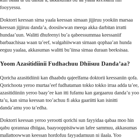
fooyyessu.
Doktorri keessan sirna yaala keessan sirnaan jijjiruu yookiin marsaa
keessan jijjiruu danda’a, doosiiwwan meeqa akka darbitan irratti
hundaa’uun. Walitti dhufeenyi bu’a qabeessummaa keessaniif
barbaachisaa waan ta’eef, walgahiiwwan sirnaan qophaa’an hunda
eeguu yaalaa, akkasumas walitti bu’iinsa sirnaa duraan beeksisaa.
Yoom Azasitidiinii Fudhachuu Dhiisuu Danda’aa?
Qoricha azasitidiinii kan dhaabdu qajeelfama doktorii keessaniin qofa.
Qorichoota yeroo murtaa’eef fudhataman tokko tokko irraa adda ta’ee,
azasitidiiniin yeroo baay’ee kan itti fufamu kan gargaaruu danda’u yoo
ta’u, kan sirna keessan too’achuu fi akka gaariitti kan isinitti
danda’amu yoo ta’edha.
Doktorri keessan yeroo yerootti qorichi sun fayyidaa qabaa moo hin
qabu qorannaa dhiigaa, baayooppisiiwwan lafee sammuu, akkasumas
mallattoowwan keessan hordofuu fayyadamuun ni ilaala. Yoo