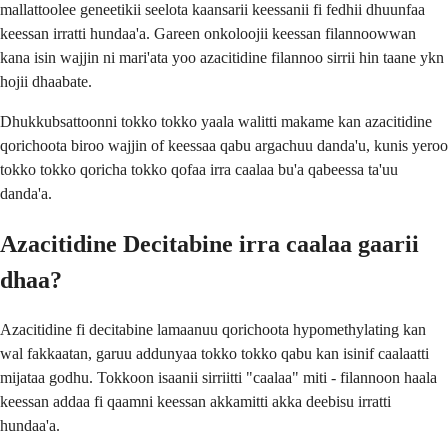
mallattoolee geneetikii seelota kaansarii keessanii fi fedhii dhuunfaa
keessan irratti hundaa'a. Gareen onkoloojii keessan filannoowwan
kana isin wajjin ni mari'ata yoo azacitidine filannoo sirrii hin taane ykn
hojii dhaabate.
Dhukkubsattoonni tokko tokko yaala walitti makame kan azacitidine
qorichoota biroo wajjin of keessaa qabu argachuu danda'u, kunis yeroo
tokko tokko qoricha tokko qofaa irra caalaa bu'a qabeessa ta'uu
danda'a.
Azacitidine Decitabine irra caalaa gaarii
dhaa?
Azacitidine fi decitabine lamaanuu qorichoota hypomethylating kan
wal fakkaatan, garuu addunyaa tokko tokko qabu kan isinif caalaatti
mijataa godhu. Tokkoon isaanii sirriitti "caalaa" miti - filannoon haala
keessan addaa fi qaamni keessan akkamitti akka deebisu irratti
hundaa'a.