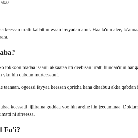
qabaa
 keessan irratti kallattiin waan fayyadamaniif. Haa ta'u malee, to'ann
aara.
Qaba?
tokkoon madaa isaanii akkaataa itti deebisan irratti hundaa'uun hanga
dan ykn hin qabdan murteessuuf.
e taanaan, ogeessi fayyaa keessan qoricha kana dhaabuu akka qabdan is
baa keessatti jijjiirama guddaa yoo hin argine hin jeeqaminaa. Doktar
matti ni sirreessa.
 Fa'i?