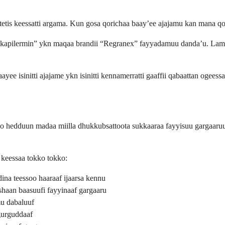
tetis keessatti argama. Kun gosa qorichaa baay’ee ajajamu kan mana qor
beekapilermin” ykn maqaa brandii “Regranex” fayyadamuu danda’u. Lama
yee isinitti ajajame ykn isinitti kennamerratti gaaffii qabaattan ogeess
roo hedduun madaa miilla dhukkubsattoota sukkaaraa fayyisuu gargaaru
keessaa tokko tokko:
dina teessoo haaraaf ijaarsa kennu
haan baasuufi fayyinaaf gargaaru
mu dabaluuf
gurguddaaf