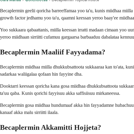
Becaplermin geelii qoricha barreeffamaa yoo ta'u, kunis miidhaa miilla
growth factor jedhamu yoo ta'u, qaamni keessan yeroo baay'ee miidhaa
Yoo sukkaara qabaattanis, miilla keessan irratti madaan cimaan yoo u
yeroo miidhaan sirriitti cufamuu gargaarsa barbaaduu dabalataa kennuutt
Becaplermin Maaliif Fayyadama?
Becaplermin miidhaa miilla dhukkubsattoota sukkaaraa kan to'ata, ku
sadarkaa waliigalaa qofaan hin fayyine dha.
Dooktarri keessan qoricha kana gosa miidhaa dhukkubsattoota sukkaaraa 
ta'uu qaba. Kunis qorichi fayyisuu akka saffisiisuu mirkaneessa.
Becaplermin gosa miidhaa hundumaaf akka hin fayyadamne hubachuun bar
kanaaf akka malu sirriitti ilaala.
Becaplermin Akkamitti Hojjeta?