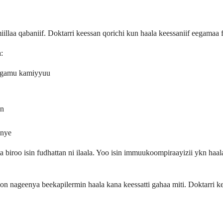
 qabaniif. Doktarri keessan qorichi kun haala keessaniif eegamaa fi sir
:
 argamu kamiyyuu
an
enye
ta biroo isin fudhattan ni ilaala. Yoo isin immuukoompiraayizii ykn haa
on nageenya beekapilermin haala kana keessatti gahaa miti. Doktarri 