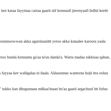
kee karaa fayyinaa carraa gaarii siif kennuufi jireenyaafi fedhii keetti
Qorannoowwan akka agarsiisanitti yeroo akka kutaalee karoora yaala
 yeroo hunda kennamu ga'aa ta'uu danda'a. Warra madaa rakkisaa qaban,
 fayyaa kee waliigalaa ni ilaala. Akkasumas wantoota hojii irra ooluu
" tokko kan dhugumaan milkaa'inaan bu'aa gaarii argachuuf itti fufuu