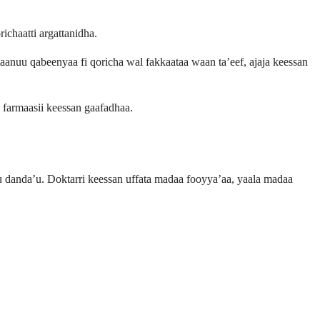
ichaatti argattanidha.
anuu qabeenyaa fi qoricha wal fakkaataa waan ta’eef, ajaja keessan
a farmaasii keessan gaafadhaa.
u danda’u. Doktarri keessan uffata madaa fooyya’aa, yaala madaa