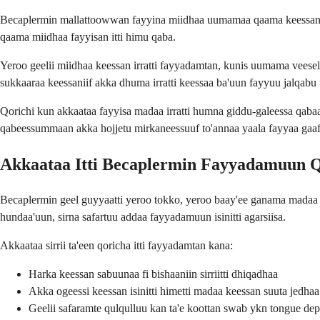
Becaplermin mallattoowwan fayyina miidhaa uumamaa qaama keessanii fak
qaama miidhaa fayyisan itti himu qaba.
Yeroo geelii miidhaa keessan irratti fayyadamtan, kunis uumama veeseli
sukkaaraa keessaniif akka dhuma irratti keessaa ba'uun fayyuu jalqabu
Qorichi kun akkaataa fayyisa madaa irratti humna giddu-galeessa qabaa
qabeessummaan akka hojjetu mirkaneessuuf to'annaa yaala fayyaa gaaf
Akkaataa Itti Becaplermin Fayyadamuun 
Becaplermin geel guyyaatti yeroo tokko, yeroo baay'ee ganama madaa k
hundaa'uun, sirna safartuu addaa fayyadamuun isinitti agarsiisa.
Akkaataa sirrii ta'een qoricha itti fayyadamtan kana:
Harka keessan sabuunaa fi bishaaniin sirriitti dhiqadhaa
Akka ogeessi keessan isinitti himetti madaa keessan suuta jedhaa
Geelii safaramte qulqulluu kan ta'e koottan swab ykn tongue depr