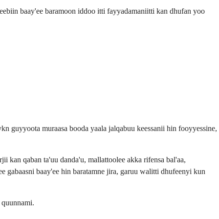
ebiin baay'ee baramoon iddoo itti fayyadamaniitti kan dhufan yoo
ykn guyyoota muraasa booda yaala jalqabuu keessanii hin fooyyessine,
 kan qaban ta'uu danda'u, mallattoolee akka rifensa bal'aa,
 gabaasni baay'ee hin baratamne jira, garuu walitti dhufeenyi kun
n quunnami.