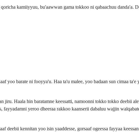
ka qoricha kamiiyyuu, bu'aawwan gama tokkoo ni qabaachuu danda'a. De
f yoo barate ni fooyya'u. Haa ta'u malee, yoo badaan sun cimaa ta'e 
ru. Haala hin baratamne keessatti, namoonni tokko tokko deebii alerjii
, fayyadamni yeroo dheeraa rakkoo kaanserii dabaluu wajjin walqabatee
aaf deebii kennitan yoo isin yaaddesse, gorsaaf ogeessa fayyaa keessa