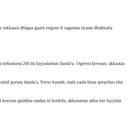
aa sukkaara dhiigaa gaarii eeguun fi sagantaa nyaata dhukkuba
 torbanoota 20f itti fayyadamuu danda'u. Ogeessi keessan, akkaataa
iniif gorsuu danda'a. Yeroo kanatti, mala yaala biraa qorachuu ykn
ri keessan guddina madaa ni hordofa, akkasumas akka isin fayyitan