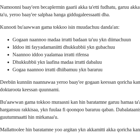
Namoonni baay'een becaplermin gaarii akka ta'etti fudhatu, garuu ak
ta'u, yeroo baay'ee salphaa hanga giddugaleessaatti dha.
Kunooti bu'aawwan gama tokkoo isin muudachuu danda'an:
Gogaan naannoo madaa irratti badaan ta'uu ykn diimachuun
Iddoo itti fayyadamaniitti dhukkubbii ykn gubachuu
Naannoo iddoo yaalamaa irratti rifensa
Dhukkubbii ykn laafina madaa irratti dabaluu
Gogaa naannoo irratti dhiibamuu ykn bararuu
Deebiin kunniin naannawaa yeroo baay'ee gogaan keessan qoricha kanaa
doktaroota keessan quunnami.
Bu'aawwan gama tokkoo muraasni kan hin baratamne garuu hamaa ta'an ji
hargansuu rakkisaa, ykn fuulaa fi qoonqoo bararuu qaban. Dabalataanis
guutummaatti hin mirkanaa'u.
Mallattoolee hin baratamne yoo argitan ykn akkamitti akka qoricha kan