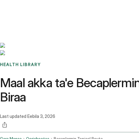
Benchmarks
Stories
FAQ
Sign up / Log in
HEALTH LIBRARY
Maal akka ta'e Becaplermi
Biraa
Last updated
Eebila 3, 2026
Gara Manaa
Qorichootaa
Becaplermin Topical Route