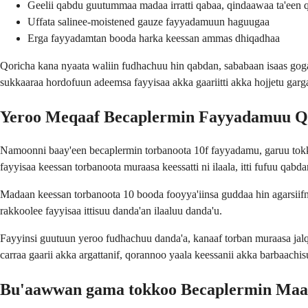
Geelii qabdu guutummaa madaa irratti qabaa, qindaawaa ta'een 
Uffata salinee-moistened gauze fayyadamuun haguugaa
Erga fayyadamtan booda harka keessan ammas dhiqadhaa
Qoricha kana nyaata waliin fudhachuu hin qabdan, sababaan isaas gogaa
sukkaaraa hordofuun adeemsa fayyisaa akka gaariitti akka hojjetu garg
Yeroo Meqaaf Becaplermin Fayyadamuu 
Namoonni baay'een becaplermin torbanoota 10f fayyadamu, garuu tokko 
fayyisaa keessan torbanoota muraasa keessatti ni ilaala, itti fufuu qab
Madaan keessan torbanoota 10 booda fooyya'iinsa guddaa hin agarsiifn
rakkoolee fayyisaa ittisuu danda'an ilaaluu danda'u.
Fayyinsi guutuun yeroo fudhachuu danda'a, kanaaf torban muraasa jalqa
carraa gaarii akka argattanif, qorannoo yaala keessanii akka barbaachisu
Bu'aawwan gama tokkoo Becaplermin Maal