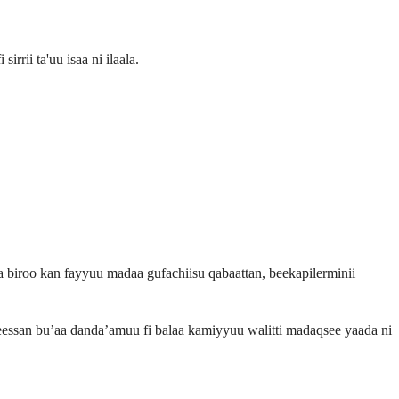
rii ta'uu isaa ni ilaala.
la biroo kan fayyuu madaa gufachiisu qabaattan, beekapilerminii
keessan bu’aa danda’amuu fi balaa kamiyyuu walitti madaqsee yaada ni