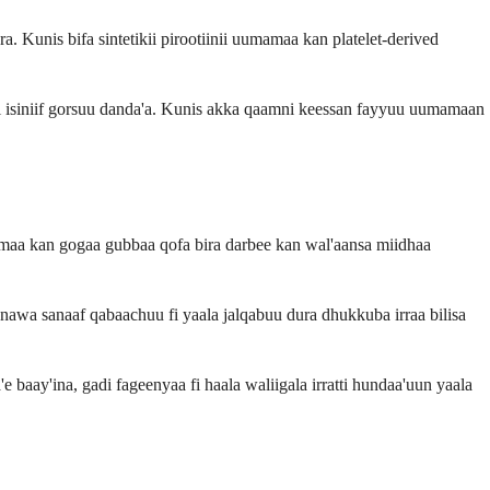
 Kunis bifa sintetikii pirootiinii uumamaa kan platelet-derived
tti isiniif gorsuu danda'a. Kunis akka qaamni keessan fayyuu uumamaan
imaa kan gogaa gubbaa qofa bira darbee kan wal'aansa miidhaa
nnawa sanaaf qabaachuu fi yaala jalqabuu dura dhukkuba irraa bilisa
ay'ina, gadi fageenyaa fi haala waliigala irratti hundaa'uun yaala