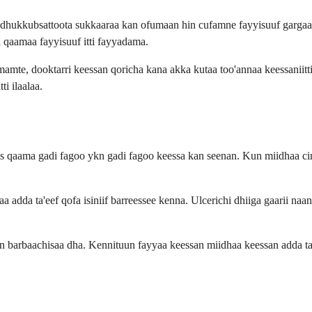
 dhukkubsattoota sukkaaraa kan ofumaan hin cufamne fayyisuuf gargaara.
 qaamaa fayyisuuf itti fayyadama.
umamte, dooktarri keessan qoricha kana akka kutaa too'annaa keessanii
i ilaalaa.
nis qaama gadi fagoo ykn gadi fagoo keessa kan seenan. Kun miidhaa c
adda ta'eef qofa isiniif barreessee kenna. Ulcerichi dhiiga gaarii naa
baachisaa dha. Kennituun fayyaa keessan miidhaa keessan adda ta'e ba