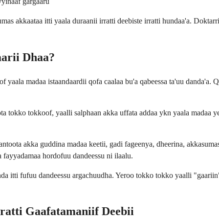
yyinaaf gargaaru
 akkaataa itti yaala duraanii irratti deebiste irratti hundaa'a. Doktarri 
arii Dhaa?
f yaala madaa istaandaardii qofa caalaa bu'a qabeessa ta'uu danda'a. 
moota tokko tokkoof, yaalli salphaan akka uffata addaa ykn yaala madaa
wantoota akka guddina madaa keetii, gadi fageenya, dheerina, akkasumas
na fayyadamaa hordofuu dandeessu ni ilaalu.
da itti fufuu dandeessu argachuudha. Yeroo tokko tokko yaalli "gaariin
ratti Gaafatamaniif Deebii