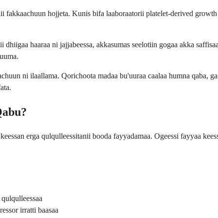
kaachuun hojjeta. Kunis bifa laaboraatorii platelet-derived growth fac
i dhiigaa haaraa ni jajjabeessa, akkasumas seelotiin gogaa akka saffisa
 uuma.
chuun ni ilaallama. Qorichoota madaa bu'uuraa caalaa humna qaba, garu
ata.
Qabu?
eessan erga qulqulleessitanii booda fayyadamaa. Ogeessi fayyaa keess
 qulqulleessaa
essor irratti baasaa