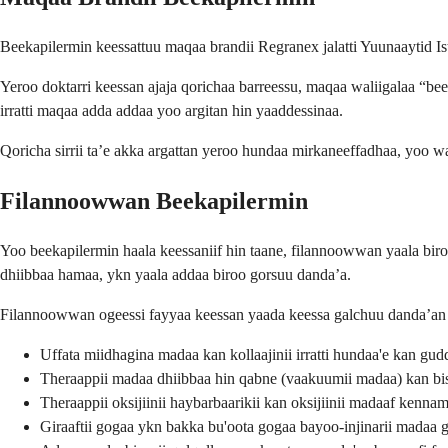
Beekapilermin keessattuu maqaa brandii Regranex jalatti Yuunaaytid Is
Yeroo doktarri keessan ajaja qorichaa barreessu, maqaa waliigalaa “
irratti maqaa adda addaa yoo argitan hin yaaddessinaa.
Qoricha sirrii ta’e akka argattan yeroo hundaa mirkaneeffadhaa, yoo waa
Filannoowwan Beekapilermin
Yoo beekapilermin haala keessaniif hin taane, filannoowwan yaala bi
dhiibbaa hamaa, ykn yaala addaa biroo gorsuu danda’a.
Filannoowwan ogeessi fayyaa keessan yaada keessa galchuu danda’an 
Uffata miidhagina madaa kan kollaajinii irratti hundaa'e kan gud
Theraappii madaa dhiibbaa hin qabne (vaakuumii madaa) kan bis
Theraappii oksijiinii haybarbaarikii kan oksijiinii madaaf kenna
Giraaftii gogaa ykn bakka bu'oota gogaa bayoo-injinarii madaa 