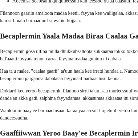
Adeemsa deebisanii qulqulleessuu kan teessoo du'aa baasuufi fa
Filannoon gaariin amaloota madaa keetii, fayyaa kee waliigalaa, akkasumas
kan siif malu barbaaduuf si waliin hojjata.
Becaplermin Yaala Madaa Biraa Caalaa Ga
Becaplermin gosa ulfina miilla dhukkubsattoota sukkaaraa tokko tokkoo
bal'aaatti fayyadamuun carraa fayyina madaa guutuu ni dabala.
Haa ta'u malee, "caalaa gaarii" ta'uun haala kee irratti hundaa'a. Na
becaplermin gargaarsa dabalataa fayyinaaf barbaachisu kenna.
Doktarri kee yeroo becaplermin filannoo sirrii ta'uu isaa murteessuuf 
danda'an akka gatii, salphina fayyadamaa, akkasumas akkaataa itti sir
Wantoonni baay'ee barbaachisaan karaa yaalaa siif hojjetuufi yeroo hun
dandeessudha.
Gaaffiiwwan Yeroo Baay'ee Becaplermin Ir