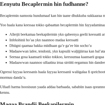
Eenyutu Becaplermin hin fudhanne?
Becaplermin namoota hundumaaf kan hin taane dhukkuba sukkaaraa miillaa
Yoo haala kana keessaa tokko qabaattan becaplermin hin fayyadaminaa
Allerjii beekamaa beekapilermin ykn qabeenya geelii keessatti
Infekshinii ho’aa ykn naannoo madaa keessatti
Dhiigni qaamaa bakka miidhaan ga’e ga’ee hin socho’u
Madaawwan lafee, tendonii, ykn kapsulii waljijjiirraa kan bal’at
Seenaa gosa kaansarii tokko tokkoo, keessumaa kaansarii gogaa
Madaawwan naannoo ulfaatina irraa sirriitti eegamuu hin dande
Ogeessi fayyaa keessanis haala fayyaa keessanii waliigalaa fi qorichoo
mormuu danda’u.
Ulfaafi harma hoosisuun yaada addaa barbaada, sababiin isaas qoranno
kennu.
Maqaa Brandii Beekapilermin