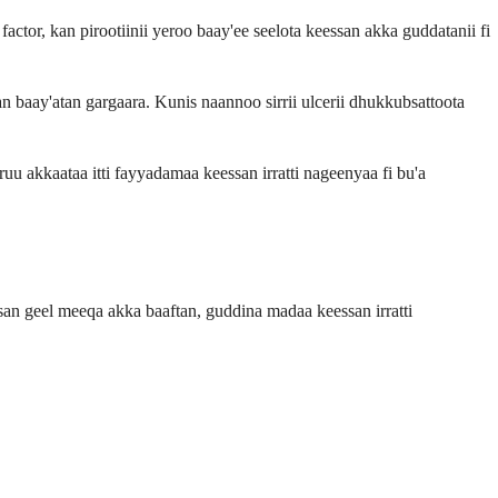
tor, kan pirootiinii yeroo baay'ee seelota keessan akka guddatanii fi
an baay'atan gargaara. Kunis naannoo sirrii ulcerii dhukkubsattoota
u akkaataa itti fayyadamaa keessan irratti nageenyaa fi bu'a
an geel meeqa akka baaftan, guddina madaa keessan irratti