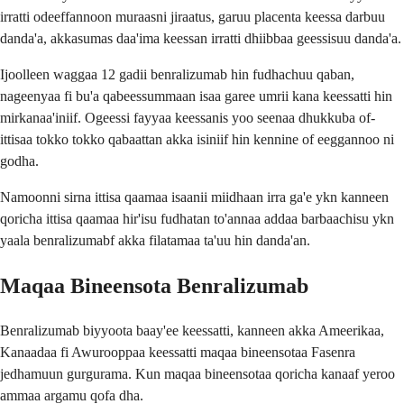
irratti odeeffannoon muraasni jiraatus, garuu placenta keessa darbuu
danda'a, akkasumas daa'ima keessan irratti dhiibbaa geessisuu danda'a.
Ijoolleen waggaa 12 gadii benralizumab hin fudhachuu qaban,
nageenyaa fi bu'a qabeessummaan isaa garee umrii kana keessatti hin
mirkanaa'iniif. Ogeessi fayyaa keessanis yoo seenaa dhukkuba of-
ittisaa tokko tokko qabaattan akka isiniif hin kennine of eeggannoo ni
godha.
Namoonni sirna ittisa qaamaa isaanii miidhaan irra ga'e ykn kanneen
qoricha ittisa qaamaa hir'isu fudhatan to'annaa addaa barbaachisu ykn
yaala benralizumabf akka filatamaa ta'uu hin danda'an.
Maqaa Bineensota Benralizumab
Benralizumab biyyoota baay'ee keessatti, kanneen akka Ameerikaa,
Kanaadaa fi Awurooppaa keessatti maqaa bineensotaa Fasenra
jedhamuun gurgurama. Kun maqaa bineensotaa qoricha kanaaf yeroo
ammaa argamu qofa dha.