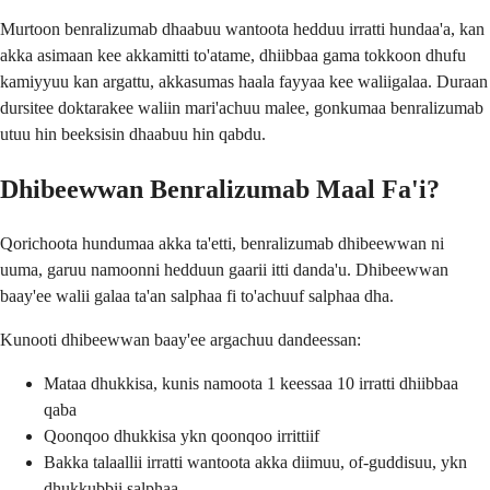
Murtoon benralizumab dhaabuu wantoota hedduu irratti hundaa'a, kan
akka asimaan kee akkamitti to'atame, dhiibbaa gama tokkoon dhufu
kamiyyuu kan argattu, akkasumas haala fayyaa kee waliigalaa. Duraan
dursitee doktarakee waliin mari'achuu malee, gonkumaa benralizumab
utuu hin beeksisin dhaabuu hin qabdu.
Dhibeewwan Benralizumab Maal Fa'i?
Qorichoota hundumaa akka ta'etti, benralizumab dhibeewwan ni
uuma, garuu namoonni hedduun gaarii itti danda'u. Dhibeewwan
baay'ee walii galaa ta'an salphaa fi to'achuuf salphaa dha.
Kunooti dhibeewwan baay'ee argachuu dandeessan:
Mataa dhukkisa, kunis namoota 1 keessaa 10 irratti dhiibbaa
qaba
Qoonqoo dhukkisa ykn qoonqoo irrittiif
Bakka talaallii irratti wantoota akka diimuu, of-guddisuu, ykn
dhukkubbii salphaa