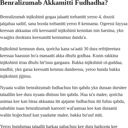
Benralizumab Akkamitti Fudhadha?
Benralizumab injikshinii gogaa jalaatti torbanitti yeroo 4, doozii
jalqabaa sadiif, sana booda torbanitti yeroo 8 kennama. Ogeessi fayyaa
keessan akkaataa ofii keessaniif injikshinii kennitan isin barsiisa, ykn
waajjira dooktara keessanitti kennamuu danda'a.
Injikshinii kennuun dura, qoricha kana sa'aatii 30 dura refrijireetara
keessaa baasuun ho'a manaatti akka dhufu godhaa. Kunis rakkina
injikshinii irraa dhufu hir'isuu gargaara. Bakka injikshinii ol-guddaa,
mudhii, ykn garaa keessatti kennuu dandeessu, yeroo hunda bakka
injikshinii jijjiruu.
Nyaata waliin benralizumab fudhachuu hin qabdu ykn duraan dursitee
talaalliin kee dura nyaata dhiisuu hin qabdu. Haa ta'u malee, qoricha
asimaa kee kan biraa akkaataa itti ajajame fudhachuu itti fufuu qabda,
sababiin isaas benralizumab karoorri wal'aansaa kee kan duraanii
waliin hojjechuuf kan yaadame malee, bakka bu'uuf miti.
Yeroo hundumaa talaallii harkaa qabachuu kee dura harkoota kee