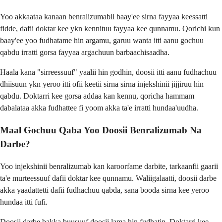
Yoo akkaataa kanaan benralizumabii baay'ee sirna fayyaa keessatti
fidde, dafii doktar kee ykn kennituu fayyaa kee qunnamu. Qorichi kun
baay'ee yoo fudhatame hin argamu, garuu wanta itti aanu gochuu
qabdu irratti gorsa fayyaa argachuun barbaachisaadha.
Haala kana "sirreessuuf" yaalii hin godhin, doosii itti aanu fudhachuu
dhiisuun ykn yeroo itti ofii keetii sirna sirna injekshinii jijjiruu hin
qabdu. Doktarri kee gorsa addaa kan kennu, qoricha hammam
dabalataa akka fudhattee fi yoom akka ta'e irratti hundaa'uudha.
Maal Gochuu Qaba Yoo Doosii Benralizumab Na
Darbe?
Yoo injekshinii benralizumab kan karoorfame darbite, tarkaanfii gaarii
ta'e murteessuuf dafii doktar kee qunnamu. Waliigalaatti, doosii darbe
akka yaadattetti dafii fudhachuu qabda, sana booda sirna kee yeroo
hundaa itti fufi.
Doosii darbe bakka buusuuf doosii lama hin fudhatin. Doktarri kee