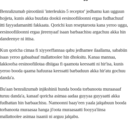
Benralizumab pirootiinii 'interleukin-5 receptor' jedhamu kan ugguun
hojjeta, kunis akka buufata dookii eesinoofiiloonni ergaa fudhachuuf
itti fayyadamanitti fakkaata. Qorichi kun reseptaroota kana yeroo uggu,
eesinoofiiloonni ergaa jireenyaaf isaan barbaachisu argachuu akka hin
dandeenye ni ittisa.
Kun qoricha cimaa fi xiyyeeffannaa qabu jedhamee ilaallama, sababiin
isaas yeroo gabaabaaf mallattoolee hin dhoksitu. Kanaa mannaa,
lakkoofsa eesinoofiilotaa dhiigaa fi qaamota keessatti ni hir'isa, kunis
yeroo booda qaama hafuuraa keessatti barbaduun akka hir'atu gochuu
danda'a.
Bu'aan benralizumab injikshinii hunda booda torbanoota muraasaaf
turuu danda'a, kanaaf qoricha asimaa aadaa guyyaa guyyaatti akka
fudhattan hin barbaachisu. Namoonni baay'een yaala jalqabuun booda
torbanoota muraasaa hanga ji'oota muraasaatti fooyya'iinsa
mallattoolee asimaa isaanii ni arguu jalqabu.