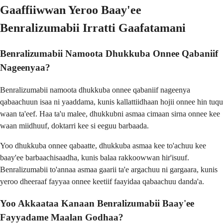
Gaaffiiwwan Yeroo Baay'ee
Benralizumabii Irratti Gaafatamani
Benralizumabii Namoota Dhukkuba Onnee Qabaniif
Nageenyaa?
Benralizumabii namoota dhukkuba onnee qabaniif nageenya
qabaachuun isaa ni yaaddama, kunis kallattiidhaan hojii onnee hin tuqu
waan ta'eef. Haa ta'u malee, dhukkubni asmaa cimaan sirna onnee kee
waan miidhuuf, doktarri kee si eeguu barbaada.
Yoo dhukkuba onnee qabaatte, dhukkuba asmaa kee to'achuu kee
baay'ee barbaachisaadha, kunis balaa rakkoowwan hir'isuuf.
Benralizumabii to'annaa asmaa gaarii ta'e argachuu ni gargaara, kunis
yeroo dheeraaf fayyaa onnee keetiif faayidaa qabaachuu danda'a.
Yoo Akkaataa Kanaan Benralizumabii Baay'ee
Fayyadame Maalan Godhaa?