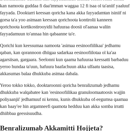
kan namoota guddaa fi daa'imman waggaa 12 fi isaa ol ta'aniif yaaluuf
fayyada. Dooktarri keessan qoricha kana akka fayyadamtan isiniif ni
gorsa ta'a yoo asimaan keessan qorichoota kontirolii kanneen
qorichoota kortikostirooyidii hafuuraa doosii ol'aanaa waliin
fayyadamuun to'annaa hin qabaanne ta'e.
Qorichi kun keessumaa namoota 'asimaa eesinoofiilikaa' jedhamu
qaban, kan qorannoon dhiigaa sadarkaa eesinoofiilotaa ol ka'aa
agarsiisan, gargaara. Seelonni kun qaama hafuuraa keessatti barbaduu
yeroo hundaa ta'uun, hafuura baafachuun akka ulfaatu taasisa,
akkasumas balaa dhukkuba asimaa dabala.
Yeroo tokko tokko, dooktaroonni qoricha benralizumab jedhamu
dhukkuba walqabatee kan 'eesinoofiilikaa granuloomaatoosis wajjin
poliyaanjii' jedhamuuf ni kennu, kunis dhukkuba of-eegumsa qaamaa
kan baay'ee hin argamneefi qaamota hedduu kan akka somba irratti
dhiibbaa geessisuudha.
Benralizumab Akkamitti Hojjeta?