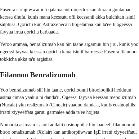
Fasenra sirinjiiwwanii fi qalama auto-injector kan duraan guutaman
keessa dhufa, kunis mana keessatti ofii keessanii akka bulchitan isinif
salphisa. Qorichi kun AstraZeneca'n hojjetamaa kan ta'ee fi ogeessa
fayyaa irraa qoricha barbaada.
Yeroo ammaa, benralizumab kan hin taane argamuu hin jiru, kunis yoo
ogeessi fayyaa keessan qoricha kana isiniif barreesse Fasenra filannoo
tokkicha akka ta'u argisiisa.
Filannoo Benralizumab
Yoo benralizumab siif hin taane, qorichoonni birooloojikii hedduun
asima cimaa yaaluu ni danda'u. Ogeessi fayyaa keessan mepolizumab
(Nucala) ykn reslizumab (Cinqair) yaaduu danda'a, kunis eosinophils
irratti xiyyeeffata garuu garmalee adda ta'ee hojjeta.
Namoota asimaan isaanii addatti eosinophilic hin taaneef, filannoonni
biroo omalizumab (Xolair) kan antikorpiiwwan IgE irratti xiyyeeffatu,