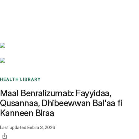
Benchmarks
Stories
FAQ
Sign up / Log in
HEALTH LIBRARY
Maal Benralizumab: Fayyidaa,
Qusannaa, Dhibeewwan Bal'aa fi
Kanneen Biraa
Last updated
Eebila 3, 2026