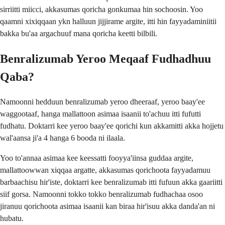
sirriitti miicci, akkasumas qoricha gonkumaa hin sochoosin. Yoo
qaamni xixiqqaan ykn halluun jijjirame argite, itti hin fayyadaminiitii
bakka bu'aa argachuuf mana qoricha keetti bilbili.
Benralizumab Yeroo Meqaaf Fudhadhuu
Qaba?
Namoonni hedduun benralizumab yeroo dheeraaf, yeroo baay'ee
waggootaaf, hanga mallattoon asimaa isaanii to'achuu itti fufutti
fudhatu. Doktarri kee yeroo baay'ee qorichi kun akkamitti akka hojjetu
wal'aansa ji'a 4 hanga 6 booda ni ilaala.
Yoo to'annaa asimaa kee keessatti fooyya'iinsa guddaa argite,
mallattoowwan xiqqaa argatte, akkasumas qorichoota fayyadamuu
barbaachisu hir'iste, doktarri kee benralizumab itti fufuun akka gaariitti
siif gorsa. Namoonni tokko tokko benralizumab fudhachaa osoo
jiranuu qorichoota asimaa isaanii kan biraa hir'isuu akka danda'an ni
hubatu.