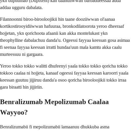
ykn dupilumab (Dupixent) kan daandiiwwan barbaddeessaa adda
addaa ugguru dabalata.
Filannoonni biroo-birooloojikii hin taane dooziiwwan ol'aanaa
kortikostirooyidiiwwan hafuuraa, bronkodilatoorota yeroo dheeraaf
hojjetan, ykn qorichoota afaanii kan akka montelukast ykn
theophylline dabalachuu danda'u. Ogeessi fayyaa keessan gosa asimaa
fi seenaa fayyaa keessan irratti hundaa'uun mala kamtu akka caalu
murteessuu ni gargaara.
Yeroo tokko tokko walitti dhufeenyi yaala tokko tokko qoricha tokko
tokkoo caalaa ni hojjeta, kanaaf ogeessi fayyaa keessan karoorri yaala
keessan guutuu jijjiruu danda'a osoo qoricha birooloojikii tokko irraa
gara biraatti hin jijjiriin.
Benralizumab Mepolizumab Caalaa
Wayyoo?
Benralizumabii fi mepolizumabii lamaanuu dhukkuba asma