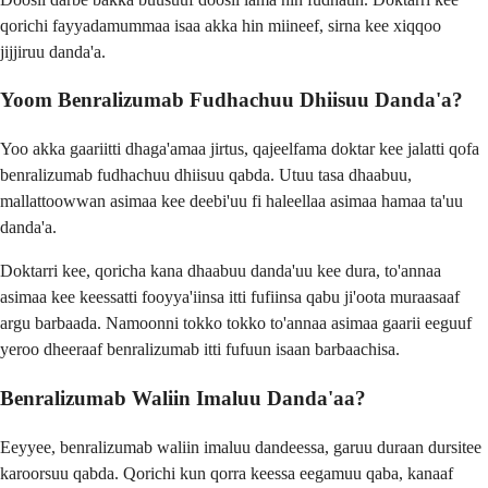
qorichi fayyadamummaa isaa akka hin miineef, sirna kee xiqqoo
jijjiruu danda'a.
Yoom Benralizumab Fudhachuu Dhiisuu Danda'a?
Yoo akka gaariitti dhaga'amaa jirtus, qajeelfama doktar kee jalatti qofa
benralizumab fudhachuu dhiisuu qabda. Utuu tasa dhaabuu,
mallattoowwan asimaa kee deebi'uu fi haleellaa asimaa hamaa ta'uu
danda'a.
Doktarri kee, qoricha kana dhaabuu danda'uu kee dura, to'annaa
asimaa kee keessatti fooyya'iinsa itti fufiinsa qabu ji'oota muraasaaf
argu barbaada. Namoonni tokko tokko to'annaa asimaa gaarii eeguuf
yeroo dheeraaf benralizumab itti fufuun isaan barbaachisa.
Benralizumab Waliin Imaluu Danda'aa?
Eeyyee, benralizumab waliin imaluu dandeessa, garuu duraan dursitee
karoorsuu qabda. Qorichi kun qorra keessa eegamuu qaba, kanaaf