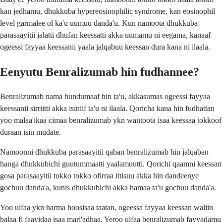
kan jedhamu, dhukkuba hypereosinophilic syndrome, kan eosinophil
level garmalee ol ka'u uumuu danda'u. Kun namoota dhukkuba
parasaayitii jalatti dhufan keessatti akka uumamu ni eegama, kanaaf
ogeessi fayyaa keessanii yaala jalqabuu keessan dura kana ni ilaala.
Eenyutu Benralizumab hin fudhannee?
Benralizumab nama hundumaaf hin ta'u, akkasumas ogeessi fayyaa
keessanii sirriitti akka isiniif ta'u ni ilaala. Qoricha kana hin fudhattan
yoo malaa'ikaa cimaa benralizumab ykn wantoota isaa keessaa tokkoof
duraan isin mudate.
Namoonni dhukkuba parasaayitii qaban benralizumab hin jalqaban
hanga dhukkubichi guutummaatti yaalamuutti. Qorichi qaamni keessan
gosa parasaayitii tokko tokko ofirraa ittisuu akka hin dandeenye
gochuu danda'a, kunis dhukkubichi akka hamaa ta'u gochuu danda'a.
Yoo ulfaa ykn harma hoosisaa taatan, ogeessa fayyaa keessan waliin
balaa fi faayidaa isaa mari'adhaa. Yeroo ulfaa benralizumab fayyadamu