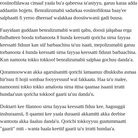
eosiinofiilawaa cimaaf yaala bu'a qabeessa ta'aniyyu, garuu karaa adda
addaatiin hojjetu. Benralizumabii sadarkaa eosiinofiilotaa baay'ee
salphaatti fi yeroo dheeraaf walakkaa doosiiwwanii gadi buusa.
Faayidaan guddaan benralizumabii wanti qabu, doosii jalqabaa erga
fudhatteen booda torbanoota 8 hunda keessatti qoricha sirna fayyaa
keessatti fiduun kan siif barbaachisu ta'uu isaati, mepolizumabii garuu
torbanoota 4 hunda keessatti sirna fayyaa keessatti fiduun barbaachisa.
Kun namoota tokko tokkoof benralizumabii salphaa gochuu danda'a.
Qorannoowwan akka agarsiisanitti qorichi lamaanuu dhukkuba asmaa
hir'isuu fi hojii sombaa fooyyessuuf wal fakkaata. Haa ta'u malee,
namoonni tokko tokko amaloota sirna ittisa qaamaa isaanii irratti
hundaa'uun qoricha tokkoof gaarii ta'uu danda'u.
Doktarri kee filannoo sirna fayyaa keessatti fiduu kee, haguuggii
inshuraansii, fi qaamni kee yaala duraanii akkamitti akka deebise
wantoota akka ilaaluu danda'u. Qorichi tokkoyyuu guutummaatti
"gaarii" miti - wanta haala keetiif gaarii ta'u irratti hundaa'a.