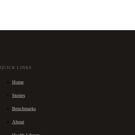
QUICK LINKS
Home
Stories
Benchmarks
About