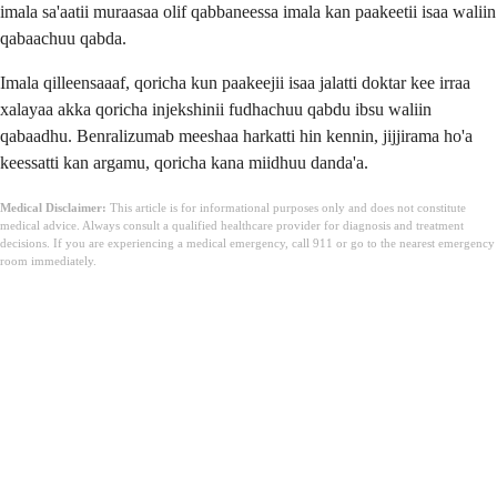
imala sa'aatii muraasaa olif qabbaneessa imala kan paakeetii isaa waliin
qabaachuu qabda.
Imala qilleensaaaf, qoricha kun paakeejii isaa jalatti doktar kee irraa
xalayaa akka qoricha injekshinii fudhachuu qabdu ibsu waliin
qabaadhu. Benralizumab meeshaa harkatti hin kennin, jijjirama ho'a
keessatti kan argamu, qoricha kana miidhuu danda'a.
Medical Disclaimer:
This article is for informational purposes only and does not constitute
medical advice. Always consult a qualified healthcare provider for diagnosis and treatment
decisions. If you are experiencing a medical emergency, call 911 or go to the nearest emergency
room immediately.