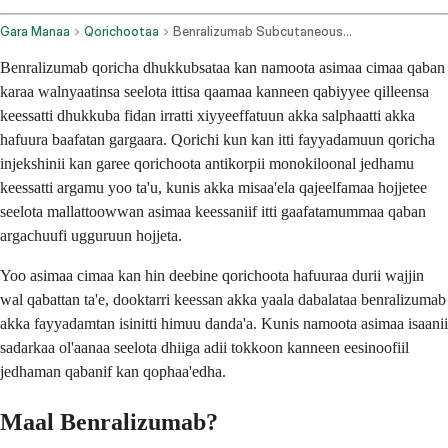
Gara Manaa
Qorichootaa
Benralizumab Subcutaneous Route
Benralizumab qoricha dhukkubsataa kan namoota asimaa cimaa qaban
karaa walnyaatinsa seelota ittisa qaamaa kanneen qabiyyee qilleensa
keessatti dhukkuba fidan irratti xiyyeeffatuun akka salphaatti akka
hafuura baafatan gargaara. Qorichi kun kan itti fayyadamuun qoricha
injekshinii kan garee qorichoota antikorpii monokiloonal jedhamu
keessatti argamu yoo ta'u, kunis akka misaa'ela qajeelfamaa hojjetee
seelota mallattoowwan asimaa keessaniif itti gaafatamummaa qaban
argachuufi ugguruun hojjeta.
Yoo asimaa cimaa kan hin deebine qorichoota hafuuraa durii wajjin
wal qabattan ta'e, dooktarri keessan akka yaala dabalataa benralizumab
akka fayyadamtan isinitti himuu danda'a. Kunis namoota asimaa isaanii
sadarkaa ol'aanaa seelota dhiiga adii tokkoon kanneen eesinoofiil
jedhaman qabanif kan qophaa'edha.
Maal Benralizumab?