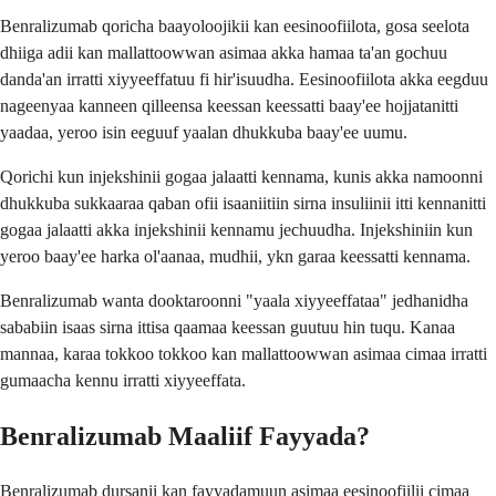
Benralizumab qoricha baayoloojikii kan eesinoofiilota, gosa seelota
dhiiga adii kan mallattoowwan asimaa akka hamaa ta'an gochuu
danda'an irratti xiyyeeffatuu fi hir'isuudha. Eesinoofiilota akka eegduu
nageenyaa kanneen qilleensa keessan keessatti baay'ee hojjatanitti
yaadaa, yeroo isin eeguuf yaalan dhukkuba baay'ee uumu.
Qorichi kun injekshinii gogaa jalaatti kennama, kunis akka namoonni
dhukkuba sukkaaraa qaban ofii isaaniitiin sirna insuliinii itti kennanitti
gogaa jalaatti akka injekshinii kennamu jechuudha. Injekshiniin kun
yeroo baay'ee harka ol'aanaa, mudhii, ykn garaa keessatti kennama.
Benralizumab wanta dooktaroonni "yaala xiyyeeffataa" jedhanidha
sababiin isaas sirna ittisa qaamaa keessan guutuu hin tuqu. Kanaa
mannaa, karaa tokkoo tokkoo kan mallattoowwan asimaa cimaa irratti
gumaacha kennu irratti xiyyeeffata.
Benralizumab Maaliif Fayyada?
Benralizumab dursanii kan fayyadamuun asimaa eesinoofiilii cimaa