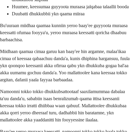
Huumee, keessumaa guyyoota muraasa jalqabaa talaallii booda
Duubatti dhukkubbii ykn qaama miiraa
Bu'uuraan miidhaa qaamaa kunniin yeroo baay'ee guyyoota muraasa
keessatti ofumaa fooyya'u, yeroo muraasa keessatti qoricha dhaabuu
barbaachisa.
Miidhaan qaamaa cimaa garuu kan baay'ee hin argamne, malaa'ikaa
cimaa of keessaa qabaachuu danda'a, kunis dhiphina hargansuu, fuula
ykn qoonqoo keessanii akka ofirraa qabu ykn dhukkuba gogaa bal'aa
akka uumamu gochuu danda'a. Yoo mallattoolee kana keessaa tokko
argitan, dafanii yaala fayyaa barbaadaa.
Namoonni tokko tokko dhukkubsattootaaf saaxilamummaa dabalaa
ta'uu danda'u, sababiin isaas benralizumab qaama ittisa keessanii
keessaa tokko irratti dhiibbaa waan qabuuf. Mallattoolee dhukkubaa
akka qorri yeroo dheeraaf turu, dadhabbii hin baratamne, ykn
mallattoolee akka yaaddanitti hin fooyyessine ilaalaa.
Baay'ee yeroo muraasa keessatti, namoonni tokko tokko haala tokko