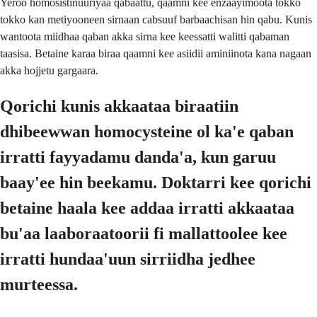
Yeroo homosistinuuriyaa qabaattu, qaamni kee enzaayimoota tokko
tokko kan metiyooneen sirnaan cabsuuf barbaachisan hin qabu. Kunis
wantoota miidhaa qaban akka sirna kee keessatti walitti qabaman
taasisa. Betaine karaa biraa qaamni kee asiidii aminiinota kana nagaan
akka hojjetu gargaara.
Qorichi kunis akkaataa biraatiin
dhibeewwan homocysteine ol ka'e qaban
irratti fayyadamu danda'a, kun garuu
baay'ee hin beekamu. Doktarri kee qorichi
betaine haala kee addaa irratti akkaataa
bu'aa laaboraatoorii fi mallattoolee kee
irratti hundaa'uun sirriidha jedhee
murteessa.