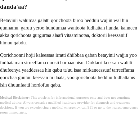
danda'aa?
Betayinii walumaa galatti qorichoota biroo hedduu wajjin wal hin
qunnamu, garuu yeroo hundumaa wantoota fudhattan hunda, kanneen
akka qorichoota gurgurtaa alaafi vitaaminotaa, doktorii keessaniif
himuu qabdu.
Qorichoonni hojii kaleessaa irratti dhiibbaa qaban betayinii wajjin yoo
fudhataman sirreeffama doosii barbaachisu. Doktarri keessan walitti
dhufeenya yaaddessaa hin qabu ta'uu isaa mirkaneessuuf tarreeffama
qorichaa guutuu keessan ni ilaala, yoo qorichoota hedduu fudhattanis
isin dhuunfaatti hordofuu qaba.
Medical Disclaimer:
This article is for informational purposes only and does not constitute
medical advice. Always consult a qualified healthcare provider for diagnosis and treatment
decisions. If you are experiencing a medical emergency, call 911 or go to the nearest emergency
room immediately.