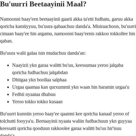
Bu'uurri Beetaayinii Maal?
Namoonni baay'een beetaayinii gaarii akka ta'etti fudhatu, garuu akka
qoricha kamiiyyuu, bu'uura qabaachuu danda'a. Misiraachoon, bu'uurri
cimaan baay'ee hin argamu, namoonni baay'eenis rakkoo tokkollee hin
qaban.
Bu'uura walii galaa isin mudachuu danda'an:
Naayizii ykn garaa walitti bu'uu, keessumaa yeroo jalqaba
qoricha fudhachuu jalqabdan
Dhiigaa ykn boollaa salphaa
Urgaa qaamaa kan qurxummii ykn waan hin baramin urgaa'u
Fedhii nyaataa dhabuu
Yeroo tokko tokko kusaan
Bu'uurri kunniin yeroo baay'ee qaamni kee qoricha kanaaf yeroo of
tolchutti fooyya'u. Beetaayinii nyaata waliin fudhachuun ykn guyyaa
keessatti qoricha qooduun rakkoolee garaa walitti bu'uu hir'isuu
danda'a.