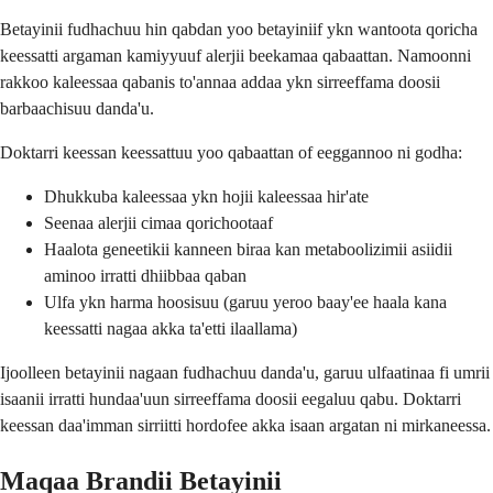
Betayinii fudhachuu hin qabdan yoo betayiniif ykn wantoota qoricha
keessatti argaman kamiyyuuf alerjii beekamaa qabaattan. Namoonni
rakkoo kaleessaa qabanis to'annaa addaa ykn sirreeffama doosii
barbaachisuu danda'u.
Doktarri keessan keessattuu yoo qabaattan of eeggannoo ni godha:
Dhukkuba kaleessaa ykn hojii kaleessaa hir'ate
Seenaa alerjii cimaa qorichootaaf
Haalota geneetikii kanneen biraa kan metaboolizimii asiidii
aminoo irratti dhiibbaa qaban
Ulfa ykn harma hoosisuu (garuu yeroo baay'ee haala kana
keessatti nagaa akka ta'etti ilaallama)
Ijoolleen betayinii nagaan fudhachuu danda'u, garuu ulfaatinaa fi umrii
isaanii irratti hundaa'uun sirreeffama doosii eegaluu qabu. Doktarri
keessan daa'imman sirriitti hordofee akka isaan argatan ni mirkaneessa.
Maqaa Brandii Betayinii