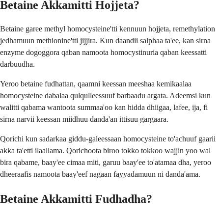
Betaine Akkamitti Hojjeta?
Betaine garee methyl homocysteine'tti kennuun hojjeta, remethylation
jedhamuun methionine'tti jijjira. Kun daandii salphaa ta'ee, kan sirna
enzyme dogoggora qaban namoota homocystinuria qaban keessatti
darbuudha.
Yeroo betaine fudhattan, qaamni keessan meeshaa kemikaalaa
homocysteine dabalaa qulqulleessuuf barbaadu argata. Adeemsi kun
walitti qabama wantoota summaa'oo kan hidda dhiigaa, lafee, ija, fi
sirna narvii keessan miidhuu danda'an ittisuu gargaara.
Qorichi kun sadarkaa giddu-galeessaan homocysteine to'achuuf gaarii
akka ta'etti ilaallama. Qorichoota biroo tokko tokkoo wajjin yoo wal
bira qabame, baay'ee cimaa miti, garuu baay'ee to'atamaa dha, yeroo
dheeraafis namoota baay'eef nagaan fayyadamuun ni danda'ama.
Betaine Akkamitti Fudhadha?