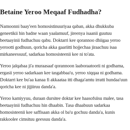
Betaine Yeroo Meqaaf Fudhadha?
Namoonni baay'een homosistinuuriyaa qaban, akka dhukkuba
geneetikii hin badne waan yaalamuuf, jireenya isaanii guutuu
beetaayinii fudhachuu qabu. Doktarri kee qorannoo dhiigaa yeroo
yerootti godhuun, qoricha akka gaariitti hojjechaa jiraachuu isaa
mirkaneessuuf, sadarkaa homosisteenii kee ni to'ata.
Yeroo jalqabaa ji'a muraasaaf qorannoon laaboraatoorii ni godhama,
ergasii yeroo sadarkaan kee tasgabbaa'u, yeroo xiqqaa ni godhama.
Doktarri kee bu'aa kanaa fi akkaataa itti dhaga'amtu irratti hundaa'uun
qoricha kee ni jijjiiruu danda'a.
Yeroo kamiyyuu, duraan dursitee doktar kee haasofsiisu malee, tasa
beetaayinii fudhachuu hin dhaabin. Tasa dhaabuun sadarkaa
homosisteenii kee saffisaan akka ol ba'u gochuu danda'a, kunis
rakkoolee cimsituu geessuu danda'a.