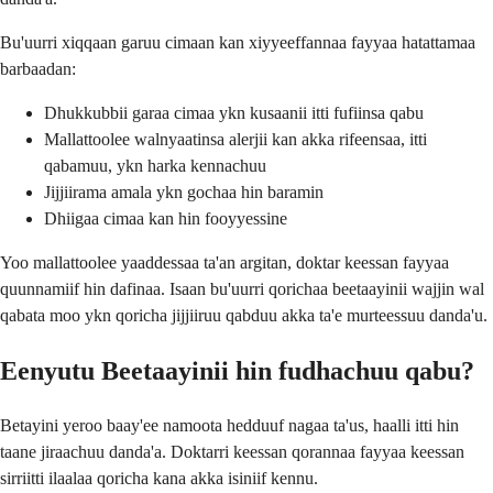
Bu'uurri xiqqaan garuu cimaan kan xiyyeeffannaa fayyaa hatattamaa
barbaadan:
Dhukkubbii garaa cimaa ykn kusaanii itti fufiinsa qabu
Mallattoolee walnyaatinsa alerjii kan akka rifeensaa, itti
qabamuu, ykn harka kennachuu
Jijjiirama amala ykn gochaa hin baramin
Dhiigaa cimaa kan hin fooyyessine
Yoo mallattoolee yaaddessaa ta'an argitan, doktar keessan fayyaa
quunnamiif hin dafinaa. Isaan bu'uurri qorichaa beetaayinii wajjin wal
qabata moo ykn qoricha jijjiiruu qabduu akka ta'e murteessuu danda'u.
Eenyutu Beetaayinii hin fudhachuu qabu?
Betayini yeroo baay'ee namoota hedduuf nagaa ta'us, haalli itti hin
taane jiraachuu danda'a. Doktarri keessan qorannaa fayyaa keessan
sirriitti ilaalaa qoricha kana akka isiniif kennu.