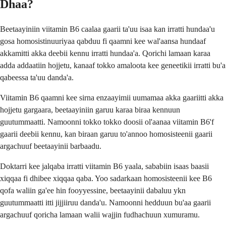
Dhaa?
Beetaayiniin viitamin B6 caalaa gaarii ta'uu isaa kan irratti hundaa'u
gosa homosistinuuriyaa qabduu fi qaamni kee wal'aansa hundaaf
akkamitti akka deebii kennu irratti hundaa'a. Qorichi lamaan karaa
adda addaatiin hojjetu, kanaaf tokko amaloota kee geneetikii irratti bu'a
qabeessa ta'uu danda'a.
Viitamin B6 qaamni kee sirna enzaayimii uumamaa akka gaariitti akka
hojjetu gargaara, beetaayiniin garuu karaa biraa kennuun
guutummaatti. Namoonni tokko tokko doosii ol'aanaa viitamin B6'f
gaarii deebii kennu, kan biraan garuu to'annoo homosisteenii gaarii
argachuuf beetaayinii barbaadu.
Doktarri kee jalqaba irratti viitamin B6 yaala, sababiin isaas baasii
xiqqaa fi dhibee xiqqaa qaba. Yoo sadarkaan homosisteenii kee B6
qofa waliin ga'ee hin fooyyessine, beetaayinii dabaluu ykn
guutummaatti itti jijjiiruu danda'u. Namoonni hedduun bu'aa gaarii
argachuuf qoricha lamaan walii wajjin fudhachuun xumuramu.