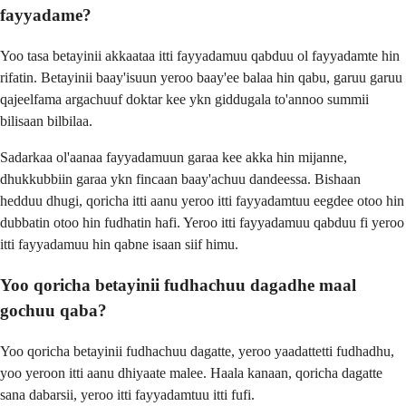
fayyadame?
Yoo tasa betayinii akkaataa itti fayyadamuu qabduu ol fayyadamte hin
rifatin. Betayinii baay'isuun yeroo baay'ee balaa hin qabu, garuu garuu
qajeelfama argachuuf doktar kee ykn giddugala to'annoo summii
bilisaan bilbilaa.
Sadarkaa ol'aanaa fayyadamuun garaa kee akka hin mijanne,
dhukkubbiin garaa ykn fincaan baay'achuu dandeessa. Bishaan
hedduu dhugi, qoricha itti aanu yeroo itti fayyadamtuu eegdee otoo hin
dubbatin otoo hin fudhatin hafi. Yeroo itti fayyadamuu qabduu fi yeroo
itti fayyadamuu hin qabne isaan siif himu.
Yoo qoricha betayinii fudhachuu dagadhe maal
gochuu qaba?
Yoo qoricha betayinii fudhachuu dagatte, yeroo yaadattetti fudhadhu,
yoo yeroon itti aanu dhiyaate malee. Haala kanaan, qoricha dagatte
sana dabarsii, yeroo itti fayyadamtuu itti fufi.