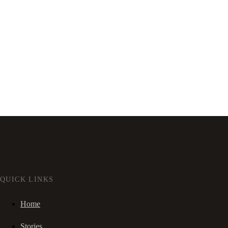
QUICK LINKS
Home
Stories