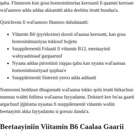
qaba. Filannoon kun gosa homosistinuriaa keessanii fi qaamni keessan
wal'aansoo adda addaa akkamitti akka deebisu irratti hundaa'a.
Qorichoota fi wal'aansoo filannoo dabalataatti:
Viitamin B6 (pyridoxine) doosii ol'aanaa keessatti, kan gosa
homosistinuuriyaa tokkoof hojjetu
Suuppilementii Folaatii fi viitamin B12, meetaayinii
walnyaatinsaaf gargaaruuf
Nyaata addaa pirootiinii xiqqaa qabu kan nyaata wal'aansaa
homosistinuuriyaaf qophaa'e
Suuppilementii Sisteenii yeroo adda addaatti
Namoonni hedduun dhugumatti wal'aansa tokko qofa irratti hirkachuu
mannaa walitti fufiinsa wal'aansa fayyadamu. Doktarri kee bu'aa gaarii
argachuuf jijjiirama nyaataa fi suuppilementii viitamin waliin
beetaayinii akka fayyadamtu si gorsuu danda'a.
Beetaayiniin Viitamin B6 Caalaa Gaarii