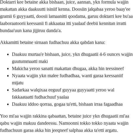
Doktarri kee betaine akka bishaan, juice, aannan, ykn formula wajjin
makattan akka daakuutti isiniif kenna. Doosiin jalqabaa yeroo baay'ee
gramii 6 guyyaatti, doosii lamaanitti qoodama, garuu doktarri kee bu'aa
laaboraatoorii keessanii fi akkaataa itti yaalaaf deebii kennitan irratti
hundaa'uun kana jijjiruu danda'a.
Akkamitti betaine sirnaan fudhachuu akka qabdan kana:
Daakuu murtaa'e bishaan, juice, ykn dhugaatii 4-6 ounces wajjin
guutummaatti maki
Makicha yeroo sanatti makattan dhugaa, akka hin teessineef
Nyaata wajjin ykn malee fudhadhaa, wanti garaa keessaniif
mijatu
Sadarkaa walqixaa eeguuf guyyaa guyyaatti yeroo wal
fakkaataatti fudhachuuf yaalaa
Daakuu iddoo qorraa, gogaa ta'etti, bishaan irraa fagaadhaa
Yoo mi'aa wajjin rakkina qabaattan, betaine juice ykn dhugaatii mi'aa
qabu wajjin makuu dandeessu. Namoonni tokko tokko nyaata wajjin
fudhachuun garaa akka hin jeeqneef salphaa akka ta'etti argatu.