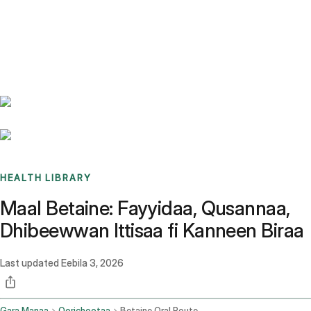
Benchmarks
Stories
FAQ
Sign up / Log in
HEALTH LIBRARY
Maal Betaine: Fayyidaa, Qusannaa,
Dhibeewwan Ittisaa fi Kanneen Biraa
Last updated
Eebila 3, 2026
Gara Manaa
Qorichootaa
Betaine Oral Route