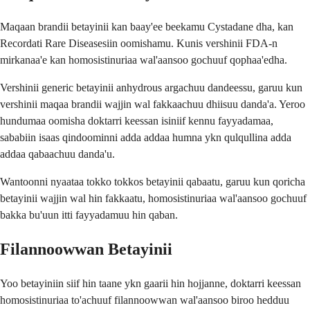
Maqaan brandii betayinii kan baay'ee beekamu Cystadane dha, kan
Recordati Rare Diseasesiin oomishamu. Kunis vershinii FDA-n
mirkanaa'e kan homosistinuriaa wal'aansoo gochuuf qophaa'edha.
Vershinii generic betayinii anhydrous argachuu dandeessu, garuu kun
vershinii maqaa brandii wajjin wal fakkaachuu dhiisuu danda'a. Yeroo
hundumaa oomisha doktarri keessan isiniif kennu fayyadamaa,
sababiin isaas qindoominni adda addaa humna ykn qulqullina adda
addaa qabaachuu danda'u.
Wantoonni nyaataa tokko tokkos betayinii qabaatu, garuu kun qoricha
betayinii wajjin wal hin fakkaatu, homosistinuriaa wal'aansoo gochuuf
bakka bu'uun itti fayyadamuu hin qaban.
Filannoowwan Betayinii
Yoo betayiniin siif hin taane ykn gaarii hin hojjanne, doktarri keessan
homosistinuriaa to'achuuf filannoowwan wal'aansoo biroo hedduu