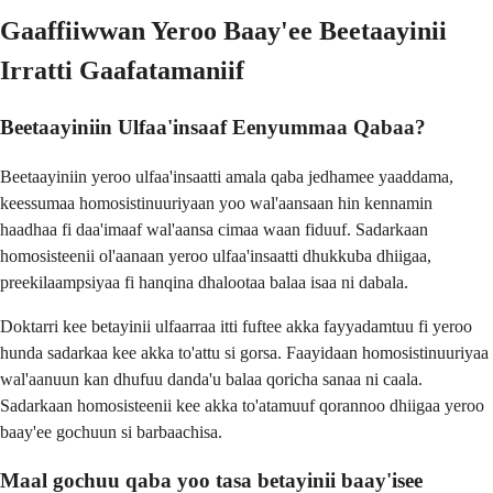
Gaaffiiwwan Yeroo Baay'ee Beetaayinii
Irratti Gaafatamaniif
Beetaayiniin Ulfaa'insaaf Eenyummaa Qabaa?
Beetaayiniin yeroo ulfaa'insaatti amala qaba jedhamee yaaddama,
keessumaa homosistinuuriyaan yoo wal'aansaan hin kennamin
haadhaa fi daa'imaaf wal'aansa cimaa waan fiduuf. Sadarkaan
homosisteenii ol'aanaan yeroo ulfaa'insaatti dhukkuba dhiigaa,
preekilaampsiyaa fi hanqina dhalootaa balaa isaa ni dabala.
Doktarri kee betayinii ulfaarraa itti fuftee akka fayyadamtuu fi yeroo
hunda sadarkaa kee akka to'attu si gorsa. Faayidaan homosistinuuriyaa
wal'aanuun kan dhufuu danda'u balaa qoricha sanaa ni caala.
Sadarkaan homosisteenii kee akka to'atamuuf qorannoo dhiigaa yeroo
baay'ee gochuun si barbaachisa.
Maal gochuu qaba yoo tasa betayinii baay'isee