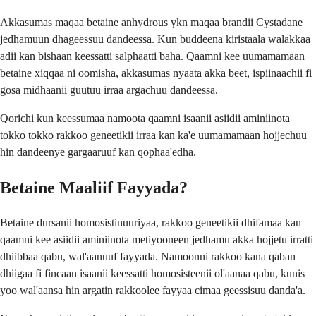
Akkasumas maqaa betaine anhydrous ykn maqaa brandii Cystadane
jedhamuun dhageessuu dandeessa. Kun buddeena kiristaala walakkaa
adii kan bishaan keessatti salphaatti baha. Qaamni kee uumamamaan
betaine xiqqaa ni oomisha, akkasumas nyaata akka beet, ispiinaachii fi
gosa midhaanii guutuu irraa argachuu dandeessa.
Qorichi kun keessumaa namoota qaamni isaanii asiidii aminiinota
tokko tokko rakkoo geneetikii irraa kan ka'e uumamamaan hojjechuu
hin dandeenye gargaaruuf kan qophaa'edha.
Betaine Maaliif Fayyada?
Betaine dursanii homosistinuuriyaa, rakkoo geneetikii dhifamaa kan
qaamni kee asiidii aminiinota metiyooneen jedhamu akka hojjetu irratti
dhiibbaa qabu, wal'aanuuf fayyada. Namoonni rakkoo kana qaban
dhiigaa fi fincaan isaanii keessatti homosisteenii ol'aanaa qabu, kunis
yoo wal'aansa hin argatin rakkoolee fayyaa cimaa geessisuu danda'a.