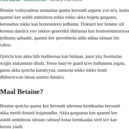
Betaine walnyaatinsa uumamaa qaama keessatti argamu yoo ta'u, kunis
qaamni kee asiidii aminiinota tokko tokko akka hojjetu gargaara,
keessattuu tokko kan homosisteen jedhamu. Doktarri kee betaine siif
kennuu danda'a yoo rakkoo geneetikii dhifamaa kan homosistinuuriyaa
jedhamu qabaatte, qaamni kee pirootiinota adda addaa sirnaan hin
cabsu.
Qorichi kun akka bifa buddeenaa kan bishaan, juusi ykn foormulaa
wajjin makamuun dhufa. Yeroo baay'ee gaarii ta'ee fudhatama argata,
garuu akka qoricha kamiiyyuu, namoota tokko tokko irratti
dhibeewwan ittisaa uumuu danda'a.
Maal Betaine?
Betaine qoricha qaama kee keessatti adeemsa kemikaalaa keessatti
akka meelii donarii hojjatuudha. Akka gargaaraa kan qaamni kee
asiidii aminiinota sirnaan cabsuuf kutaa kemikaalaa sirrii ta'e kan
kennu yaadi.