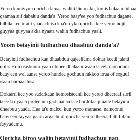
Yeroo kamiyyuu qoricha lamaa walitti hin maku, kunis balaa miidhaa
qaamaa siif dabaluu danda'a. Yeroo baay'ee yoo fudhachuu dagatte,
bilbila kee irratti yaadachiisa kaa'uu ykn qoricha kee yeroo hojii
guyyaa guyyaa akka nyaata waliin fudhachuu yaali.
Yoom betayinii fudhachuu dhaabuu danda'a?
Betayinii fudhachuu kan dhaabduu qajeelfama doktar keetii jalatti
qofa. Homosistinuuriyaan dhibee dhalaatii waan ta'eef, namoonni
baay'een wal'aansa yeroo hundaa gochuun rakkoo irraa of eeguuf
isaan barbaachisa.
Doktarri kee yoo sadarkaan homosisteenii kee yeroo dheeraaf sirrii
ta'ee fi nyaata proteeniin gadi aanaa ta'e hordofaa jiraatte betayinii
dhaabuu yaada. Haa ta'u malee, kun yeroo muraasa, namoonni
baay'een fayyaa gaarii argachuuf qoricha yeroo dheeraaf itti fufanii
fayyadamu.
Qoricha biroo waliin betayinii fudhachuu nan