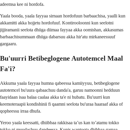
adeemsa kee ni hordofa.
Yaala booda, yaala fayyaa sirnaan hordofuun barbaachisa, yaalli kun
akkamitti akka hojjetu hordofuuf. Kontirooloonni kun seelotni
jijjiramanii seelota dhiiga diimaa fayyaa akka oomishan, akkasumas
barbaachisummaan dhiiga dabarsuu akka hir'atu mirkaneessuuf
gargaaru.
Bu'uurri Betibeglogene Autotemcel Maal
Fa'i?
Akkuma yaala fayyaa humna qabeessa kamiiyyuu, betibeglogene
autotemcel bu'uura qabaachuu danda'a, garuu namoonni hedduun
faayidaan isaa balaa caalaa akka ta'e ni hubatu. Bu'uurri kun
keemoteraapii kondishinii fi qaamni seelota bu'uraa haaraaf akka of
qopheessu irraa dhufa.
Yeroo yaala keessatti, dhiibbaa rakkisaa ta’us kan to’atamu tokko
tokko ni muudachuu dandeessa. Kunis wantoota dhibbaa gamaa