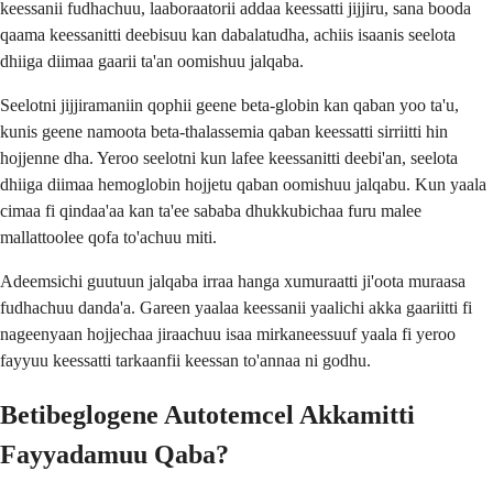
keessanii fudhachuu, laaboraatorii addaa keessatti jijjiru, sana booda
qaama keessanitti deebisuu kan dabalatudha, achiis isaanis seelota
dhiiga diimaa gaarii ta'an oomishuu jalqaba.
Seelotni jijjiramaniin qophii geene beta-globin kan qaban yoo ta'u,
kunis geene namoota beta-thalassemia qaban keessatti sirriitti hin
hojjenne dha. Yeroo seelotni kun lafee keessanitti deebi'an, seelota
dhiiga diimaa hemoglobin hojjetu qaban oomishuu jalqabu. Kun yaala
cimaa fi qindaa'aa kan ta'ee sababa dhukkubichaa furu malee
mallattoolee qofa to'achuu miti.
Adeemsichi guutuun jalqaba irraa hanga xumuraatti ji'oota muraasa
fudhachuu danda'a. Gareen yaalaa keessanii yaalichi akka gaariitti fi
nageenyaan hojjechaa jiraachuu isaa mirkaneessuuf yaala fi yeroo
fayyuu keessatti tarkaanfii keessan to'annaa ni godhu.
Betibeglogene Autotemcel Akkamitti
Fayyadamuu Qaba?