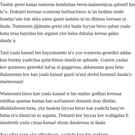
Yaaliin geeni kanaa namoota hundumaa beeta-taalasemiyaa qabanif hin
ta’u. Doktarri keessan wantoota barbaachisoo ta’an hedduu irratti
hundaa’uun isin akka nama gaarii taatanis ta’uu dhiisuu keessan ni
ilaala. Namoonni jijjiirama geeni ykn haala fayyaa biroo qaban yaala
kana irraa faayidaa hin argatan ykn balaa dabalaa keessa galuu
danda’u.
Tarii yaala kanaaf hin hayyamamtu ta'a yoo wantoota genetikii addaa
kan humna yaalichaa gufachiisuu danda'an qabaatte. Gareen yaalaa
kee qorannoo genetikii bal'aa ni gaggeessa, akkasumas gosa beta-
thalassemia kee kan yaala kanaaf gaarii ta'uuf deebii kennuuf danda'u
murteessuuf.
Wantoonni biroo kan yaala kanaaf si hin maline godhan keessaa
miidhaa qaamaa hamaa kan wal'aansoo duraanii irraa dhufan,
dhukkuboota turaa, ykn haalota fayyaa biroo kan yaalichi baay'ee
balaa ta'u danda'an ni argamu. Doktarri kee fayyaa kee waliigalaa fi
dandeettii yaala cimaa kanaaf obsuu dandeessu ni ilaala.
Yoo ulfaa taate ykn ulfoofnaan, yaalichi kun hin gorfamu.