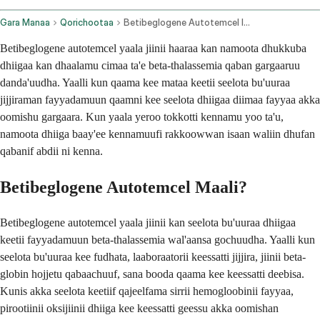
Gara Manaa
Qorichootaa
Betibeglogene Autotemcel Intravenous Route
Betibeglogene autotemcel yaala jiinii haaraa kan namoota dhukkuba
dhiigaa kan dhaalamu cimaa ta'e beta-thalassemia qaban gargaaruu
danda'uudha. Yaalli kun qaama kee mataa keetii seelota bu'uuraa
jijjiraman fayyadamuun qaamni kee seelota dhiigaa diimaa fayyaa akka
oomishu gargaara. Kun yaala yeroo tokkotti kennamu yoo ta'u,
namoota dhiiga baay'ee kennamuufi rakkoowwan isaan waliin dhufan
qabanif abdii ni kenna.
Betibeglogene Autotemcel Maali?
Betibeglogene autotemcel yaala jiinii kan seelota bu'uuraa dhiigaa
keetii fayyadamuun beta-thalassemia wal'aansa gochuudha. Yaalli kun
seelota bu'uuraa kee fudhata, laaboraatorii keessatti jijjira, jiinii beta-
globin hojjetu qabaachuuf, sana booda qaama kee keessatti deebisa.
Kunis akka seelota keetiif qajeelfama sirrii hemogloobinii fayyaa,
pirootiinii oksijiinii dhiiga kee keessatti geessu akka oomishan