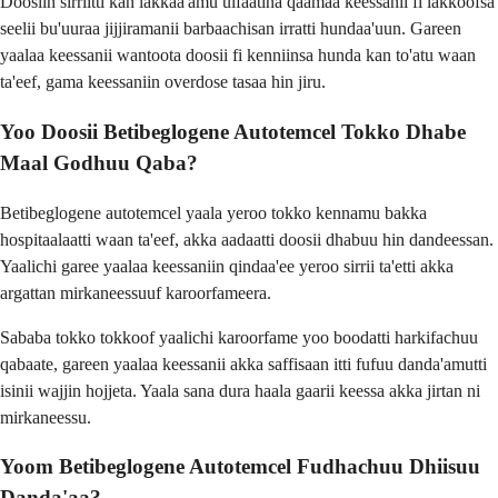
Doosiin sirriitti kan lakkaa'amu ulfaatina qaamaa keessanii fi lakkoofsa
seelii bu'uuraa jijjiramanii barbaachisan irratti hundaa'uun. Gareen
yaalaa keessanii wantoota doosii fi kenniinsa hunda kan to'atu waan
ta'eef, gama keessaniin overdose tasaa hin jiru.
Yoo Doosii Betibeglogene Autotemcel Tokko Dhabe
Maal Godhuu Qaba?
Betibeglogene autotemcel yaala yeroo tokko kennamu bakka
hospitaalaatti waan ta'eef, akka aadaatti doosii dhabuu hin dandeessan.
Yaalichi garee yaalaa keessaniin qindaa'ee yeroo sirrii ta'etti akka
argattan mirkaneessuuf karoorfameera.
Sababa tokko tokkoof yaalichi karoorfame yoo boodatti harkifachuu
qabaate, gareen yaalaa keessanii akka saffisaan itti fufuu danda'amutti
isinii wajjin hojjeta. Yaala sana dura haala gaarii keessa akka jirtan ni
mirkaneessu.
Yoom Betibeglogene Autotemcel Fudhachuu Dhiisuu
Danda'aa?