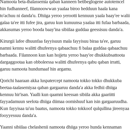
Namoota beta-thalassemia qaban kanneen betibeglogene autotemcel
hin fudhanneef, filannoowwan yaalaa biroo hedduun haala kana
to'achuu ni danda'u. Dhiiga yeroo yerootti kennuun yaala baay'ee walii
galaa ta'ee itti fufee jira, garuu kun kunuunsa yaalaa itti fufaa barbaada,
akkasumas yeroo booda baay'ina sibiilaa guddaa geessisuu danda'a.
Kirurgii lafee dhuunfaa fayyisuun mala fayyisuu biraa ta'ee, garuu
namni kennu walitti dhufeenya qabaachuu fi balaa guddaa qabaachuu
barbaada. Filannoon kun kan hojjetu yeroo baay'ee dhukkubsattoota
dargaggootaa kan obboleessa walitti dhufeenya qabu qaban irratti,
garuu namoota hundumaaf hin argamu.
Qorichi haaraan akka luspatercept namoota tokko tokko dhukkuba
beetaa-taalasemiyaa qaban gargaaruu danda'a akka fedhii dhiiga
kennuu hir'isan. Yaalli kun qaamni keessan sibiila akka gaariitti
fayyadamuun seelota dhiiga diimaa oomishuuf kan isin gargaaruudha.
Kun fayyisaa ta'uu baatus, namoota tokko tokkoof qulqullina jireenyaa
fooyyessuu danda'a.
Yaanni sibiilaa chelashenii namoota dhiiga yeroo hunda kennaman