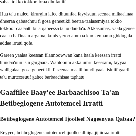
sabaa tokko tokkoo irraa dhufaniif.
Haa ta'u malee, kirurgiin lafee dhuunfaa fayyisuun seenaa milkaa'inaa
dheeraa qabaachuu fi gosa geneetikii beetaa-taalasemiyaa tokko
tokkoof caalaatti bu'a qabeessa ta'uu danda'a. Akkasumas, yaala genee
caalaa bal'inaan argama, kunis yeroo ammaa kan kennamu giddugala
addaa irratti qofa.
Gareen yaalaa keessan filannoowwan kana haala keessan irratti
hundaa'uun isin gargaara. Wantoonni akka umrii keessanii, fayyaa
waliigalaa, gosa geneetikii, fi seenaa maatii hundi yaala isiniif gaarii
ta'u murteessuuf gahee barbaachisaa taphatu.
Gaaffilee Baay'ee Barbaachisoo Ta'an
Betibeglogene Autotemcel Irratti
Betibeglogene Autotemcel Ijoolleef Nageenyaa Qabaa?
Eeyyee, betibeglogene autotemcel ijoollee dhiiga jijjiirraa irratti