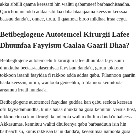
akka sibiilli qaama keessatti hin walitti qabamneef barbaachisaadha.
Qorichoonni adda addaa sibiilaa dabalataa qaama keessan keessaa
baasuu danda'u, onnee, tiruu, fi qaamota biroo miidhaa irraa eegu.
Betibeglogene Autotemcel Kirurgii Lafee
Dhuunfaa Fayyisuu Caalaa Gaarii Dhaa?
Betibeglogene autotemcelii fi kirurgiin lafee dhuunfaa fayyisuun
dhukkuba beetaa-taalasemiyaa fayyisuu danda'u, garuu tokkoon
tokkoon isaanii faayidaa fi rakkoo adda addaa qabu. Filannoon gaariin
haala keessan, umrii, wantoota geneetikii, fi filannoo kennitoota
argamuu irratti hundaa'a.
Betibeglogene autotemcel faayidaa guddaa kan qabu seelota keessan
ofii fayyadamuudha, kunis balaa dhukkuba gosa-kennituu-versus-host,
rakkoo cimaa kan kirurgii kennitoota waliin dhufuu danda'u balleessa.
Akkasumas, kennituu walitti dhufeenya qabu barbaaduun isin hin
barbaachisu, kunis rakkisaa ta'uu danda'a, keessumaa namoota gosa