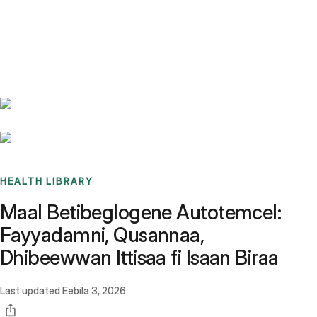
Benchmarks
Stories
FAQ
Sign up / Log in
HEALTH LIBRARY
Maal Betibeglogene Autotemcel:
Fayyadamni, Qusannaa,
Dhibeewwan Ittisaa fi Isaan Biraa
Last updated
Eebila 3, 2026