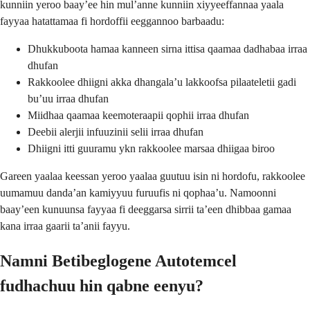
kunniin yeroo baay’ee hin mul’anne kunniin xiyyeeffannaa yaala
fayyaa hatattamaa fi hordoffii eeggannoo barbaadu:
Dhukkuboota hamaa kanneen sirna ittisa qaamaa dadhabaa irraa
dhufan
Rakkoolee dhiigni akka dhangala’u lakkoofsa pilaateletii gadi
bu’uu irraa dhufan
Miidhaa qaamaa keemoteraapii qophii irraa dhufan
Deebii alerjii infuuzinii selii irraa dhufan
Dhiigni itti guuramu ykn rakkoolee marsaa dhiigaa biroo
Gareen yaalaa keessan yeroo yaalaa guutuu isin ni hordofu, rakkoolee
uumamuu danda’an kamiyyuu furuufis ni qophaa’u. Namoonni
baay’een kunuunsa fayyaa fi deeggarsa sirrii ta’een dhibbaa gamaa
kana irraa gaarii ta’anii fayyu.
Namni Betibeglogene Autotemcel
fudhachuu hin qabne eenyu?