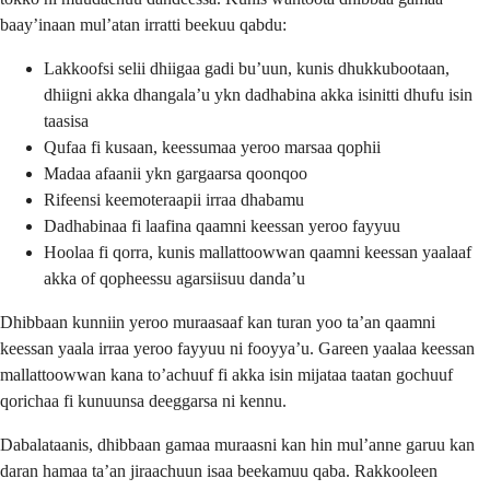
baay’inaan mul’atan irratti beekuu qabdu:
Lakkoofsi selii dhiigaa gadi bu’uun, kunis dhukkubootaan,
dhiigni akka dhangala’u ykn dadhabina akka isinitti dhufu isin
taasisa
Qufaa fi kusaan, keessumaa yeroo marsaa qophii
Madaa afaanii ykn gargaarsa qoonqoo
Rifeensi keemoteraapii irraa dhabamu
Dadhabinaa fi laafina qaamni keessan yeroo fayyuu
Hoolaa fi qorra, kunis mallattoowwan qaamni keessan yaalaaf
akka of qopheessu agarsiisuu danda’u
Dhibbaan kunniin yeroo muraasaaf kan turan yoo ta’an qaamni
keessan yaala irraa yeroo fayyuu ni fooyya’u. Gareen yaalaa keessan
mallattoowwan kana to’achuuf fi akka isin mijataa taatan gochuuf
qorichaa fi kunuunsa deeggarsa ni kennu.
Dabalataanis, dhibbaan gamaa muraasni kan hin mul’anne garuu kan
daran hamaa ta’an jiraachuun isaa beekamuu qaba. Rakkooleen