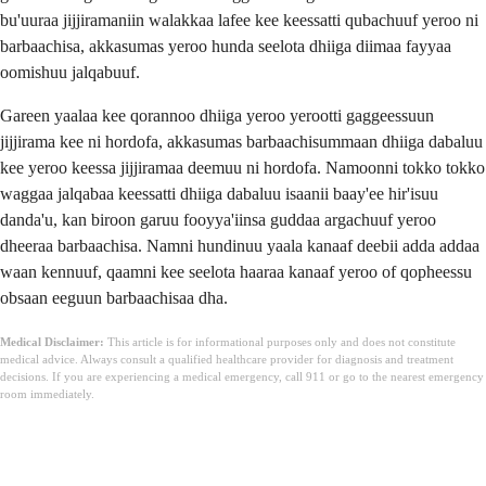
bu'uuraa jijjiramaniin walakkaa lafee kee keessatti qubachuuf yeroo ni
barbaachisa, akkasumas yeroo hunda seelota dhiiga diimaa fayyaa
oomishuu jalqabuuf.
Gareen yaalaa kee qorannoo dhiiga yeroo yerootti gaggeessuun
jijjirama kee ni hordofa, akkasumas barbaachisummaan dhiiga dabaluu
kee yeroo keessa jijjiramaa deemuu ni hordofa. Namoonni tokko tokko
waggaa jalqabaa keessatti dhiiga dabaluu isaanii baay'ee hir'isuu
danda'u, kan biroon garuu fooyya'iinsa guddaa argachuuf yeroo
dheeraa barbaachisa. Namni hundinuu yaala kanaaf deebii adda addaa
waan kennuuf, qaamni kee seelota haaraa kanaaf yeroo of qopheessu
obsaan eeguun barbaachisaa dha.
Medical Disclaimer:
This article is for informational purposes only and does not constitute
medical advice. Always consult a qualified healthcare provider for diagnosis and treatment
decisions. If you are experiencing a medical emergency, call 911 or go to the nearest emergency
room immediately.