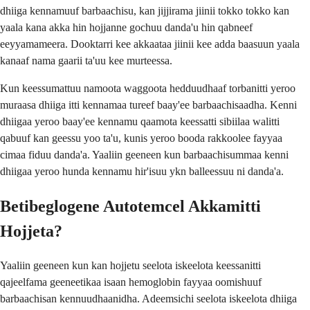
dhiiga kennamuuf barbaachisu, kan jijjirama jiinii tokko tokko kan
yaala kana akka hin hojjanne gochuu danda'u hin qabneef
eeyyamameera. Dooktarri kee akkaataa jiinii kee adda baasuun yaala
kanaaf nama gaarii ta'uu kee murteessa.
Kun keessumattuu namoota waggoota hedduudhaaf torbanitti yeroo
muraasa dhiiga itti kennamaa tureef baay'ee barbaachisaadha. Kenni
dhiigaa yeroo baay'ee kennamu qaamota keessatti sibiilaa walitti
qabuuf kan geessu yoo ta'u, kunis yeroo booda rakkoolee fayyaa
cimaa fiduu danda'a. Yaaliin geeneen kun barbaachisummaa kenni
dhiigaa yeroo hunda kennamu hir'isuu ykn balleessuu ni danda'a.
Betibeglogene Autotemcel Akkamitti
Hojjeta?
Yaaliin geeneen kun kan hojjetu seelota iskeelota keessanitti
qajeelfama geeneetikaa isaan hemoglobin fayyaa oomishuuf
barbaachisan kennuudhaanidha. Adeemsichi seelota iskeelota dhiiga