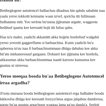
Betibeglogene autotemcel fudhachuu dhaabuu hin qabdu sababiin isaa
yaala yeroo tokkotti kennamu waan ta'eef, qoricha itti fufiinsaan
fudhatamu miti. Yoo seelota bu'uuraa jijjiraman argatte, waggoota
hedduuf qaama kee keessatti hojii itti fufuu qabu.
Haa ta'u malee, yaalichi akkamitti akka hojjetu hordofuuf walgahii
yeroo yerootti gaggeeffamu si barbaachisa. Kunis yaalichi bu'a
qabeessa ta'uu isaa fi barbaachisummaan dhiiga dabaluu kee akka
hir'atu mirkaneessuuf gargaara. Doktarri kee jijjirama kee hordofa,
akkasumas akka barbaachisummaa isaatti karoora kunuunsa kee
guutuu ni sirreessa.
Yeroo meeqaa booda bu'aa Betibeglogene Autotemcel
irraa argadha?
Ji'oota muraasa booda betibeglogene autotemcel erga fudhattee booda
lakkoofsa dhiiga kee keessatti fooyya'iinsa arguu jalqabuu dandeessa,
garuu bu'aa guutuu argachuun waggaa lama ga'uu danda'a. Seeloti