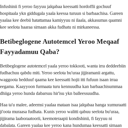
Infushinii fi yeroo fayyuu jalqabaa keessatti hordoffii gochuuf
hospitaala ykn giddugala yaala keessa turuun si barbaachisa. Gareen
yaalaa kee deebii hatattamaa kamiyyuu ni ilaala, akkasumas qaamni
kee seelota haaraa sirnaan akka fudhatu ni mirkaneessa.
Betibeglogene Autotemcel Yeroo Meqaaf
Fayyadamuu Qaba?
Betibeglogene autotemcel yaala yeroo tokkooti, wanta irra deddeebiin
fudhachuu qabdu miti. Yeroo seelota bu'uraa jijjiramanii argattu,
waggoota hedduuf qaama kee keessatti hojii itti fufuun isaan irraa
eegama. Kaayyoon furmaata turu kennuudha kan barbaachisummaa
dhiiga yeroo hunda dabarsuu hir'isu ykn balleessuudha.
Haa ta'u malee, adeemsi yaalaa mataan isaa jalqabaa hanga xumuraatti
ji'oota muraasa fudhata. Kunis yeroo walitti qabuu seelota bu'uraa,
jijjirama laaboraatoorii, keemoteraapii kondishinii, fi fayyuu ni
dabalata. Gareen yaalaa kee yeroo kana hundumaa keessatti sirnaan