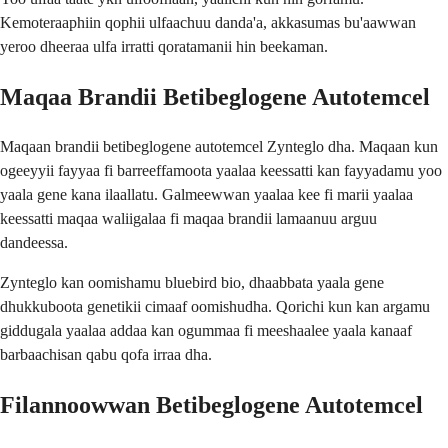
Kemoteraaphiin qophii ulfaachuu danda'a, akkasumas bu'aawwan
yeroo dheeraa ulfa irratti qoratamanii hin beekaman.
Maqaa Brandii Betibeglogene Autotemcel
Maqaan brandii betibeglogene autotemcel Zynteglo dha. Maqaan kun
ogeeyyii fayyaa fi barreeffamoota yaalaa keessatti kan fayyadamu yoo
yaala gene kana ilaallatu. Galmeewwan yaalaa kee fi marii yaalaa
keessatti maqaa waliigalaa fi maqaa brandii lamaanuu arguu
dandeessa.
Zynteglo kan oomishamu bluebird bio, dhaabbata yaala gene
dhukkuboota genetikii cimaaf oomishudha. Qorichi kun kan argamu
giddugala yaalaa addaa kan ogummaa fi meeshaalee yaala kanaaf
barbaachisan qabu qofa irraa dha.
Filannoowwan Betibeglogene Autotemcel