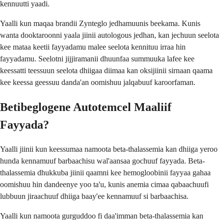
kennuutti yaadi.
Yaalli kun maqaa brandii Zynteglo jedhamuunis beekama. Kunis
wanta dooktaroonni yaala jiinii autologous jedhan, kan jechuun seelota
kee mataa keetii fayyadamu malee seelota kennituu irraa hin
fayyadamu. Seelotni jijjiramanii dhuunfaa summuuka lafee kee
keessatti teessuun seelota dhiigaa diimaa kan oksijiinii sirnaan qaama
kee keessa geessuu danda'an oomishuu jalqabuuf karoorfaman.
Betibeglogene Autotemcel Maaliif
Fayyada?
Yaalli jiinii kun keessumaa namoota beta-thalassemia kan dhiiga yeroo
hunda kennamuuf barbaachisu wal'aansaa gochuuf fayyada. Beta-
thalassemia dhukkuba jiinii qaamni kee hemogloobinii fayyaa gahaa
oomishuu hin dandeenye yoo ta'u, kunis anemia cimaa qabaachuufi
lubbuun jiraachuuf dhiiga baay'ee kennamuuf si barbaachisa.
Yaalli kun namoota gurguddoo fi daa'imman beta-thalassemia kan