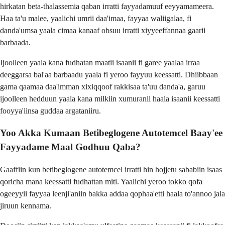
hirkatan beta-thalassemia qaban irratti fayyadamuuf eeyyamameera.
Haa ta'u malee, yaalichi umrii daa'imaa, fayyaa waliigalaa, fi
danda'umsa yaala cimaa kanaaf obsuu irratti xiyyeeffannaa gaarii
barbaada.
Ijoolleen yaala kana fudhatan maatii isaanii fi garee yaalaa irraa
deeggarsa bal'aa barbaadu yaala fi yeroo fayyuu keessatti. Dhiibbaan
gama qaamaa daa'imman xixiqqoof rakkisaa ta'uu danda'a, garuu
ijoolleen hedduun yaala kana milkiin xumuranii haala isaanii keessatti
fooyya'iinsa guddaa argataniiru.
Yoo Akka Kumaan Betibeglogene Autotemcel Baay'ee
Fayyadame Maal Godhuu Qaba?
Gaaffiin kun betibeglogene autotemcel irratti hin hojjetu sababiin isaas
qoricha mana keessatti fudhattan miti. Yaalichi yeroo tokko qofa
ogeeyyii fayyaa leenji'aniin bakka addaa qophaa'etti haala to'annoo jala
jiruun kennama.