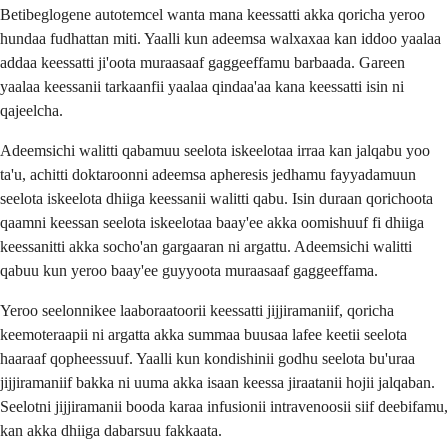
Betibeglogene autotemcel wanta mana keessatti akka qoricha yeroo
hundaa fudhattan miti. Yaalli kun adeemsa walxaxaa kan iddoo yaalaa
addaa keessatti ji'oota muraasaaf gaggeeffamu barbaada. Gareen
yaalaa keessanii tarkaanfii yaalaa qindaa'aa kana keessatti isin ni
qajeelcha.
Adeemsichi walitti qabamuu seelota iskeelotaa irraa kan jalqabu yoo
ta'u, achitti doktaroonni adeemsa apheresis jedhamu fayyadamuun
seelota iskeelota dhiiga keessanii walitti qabu. Isin duraan qorichoota
qaamni keessan seelota iskeelotaa baay'ee akka oomishuuf fi dhiiga
keessanitti akka socho'an gargaaran ni argattu. Adeemsichi walitti
qabuu kun yeroo baay'ee guyyoota muraasaaf gaggeeffama.
Yeroo seelonnikee laaboraatoorii keessatti jijjiramaniif, qoricha
keemoteraapii ni argatta akka summaa buusaa lafee keetii seelota
haaraaf qopheessuuf. Yaalli kun kondishinii godhu seelota bu'uraa
jijjiramaniif bakka ni uuma akka isaan keessa jiraatanii hojii jalqaban.
Seelotni jijjiramanii booda karaa infusionii intravenoosii siif deebifamu,
kan akka dhiiga dabarsuu fakkaata.