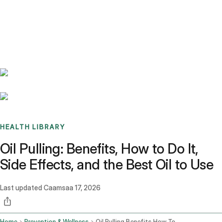
Benchmarks
Stories
FAQ
Sign up / Log in
HEALTH LIBRARY
Oil Pulling: Benefits, How to Do It,
Side Effects, and the Best Oil to Use
Last updated
Caamsaa 17, 2026
Home
Prevention & Wellness
Oil Pulling Benefits How To Do It Side Effects And The Best Oil To Use