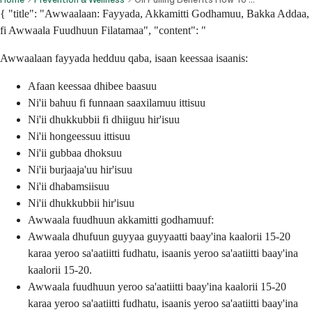
{ "title": "Awwaalaan: Fayyada, Akkamitti Godhamuu, Bakka Addaa,
fi Awwaala Fuudhuun Filatamaa", "content": "
Awwaalaan fayyada hedduu qaba, isaan keessaa isaanis:
Afaan keessaa dhibee baasuu
Ni'ii bahuu fi funnaan saaxilamuu ittisuu
Ni'ii dhukkubbii fi dhiiguu hir'isuu
Ni'ii hongeessuu ittisuu
Ni'ii gubbaa dhoksuu
Ni'ii burjaaja'uu hir'isuu
Ni'ii dhabamsiisuu
Ni'ii dhukkubbii hir'isuu
Awwaala fuudhuun akkamitti godhamuuf:
Awwaala dhufuun guyyaa guyyaatti baay'ina kaalorii 15-20
karaa yeroo sa'aatiitti fudhatu, isaanis yeroo sa'aatiitti baay'ina
kaalorii 15-20.
Awwaala fuudhuun yeroo sa'aatiitti baay'ina kaalorii 15-20
karaa yeroo sa'aatiitti fudhatu, isaanis yeroo sa'aatiitti baay'ina