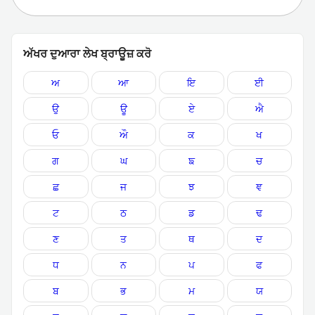
ਅੱਖਰ ਦੁਆਰਾ ਲੇਖ ਬ੍ਰਾਊਜ਼ ਕਰੋ
ਅ
ਆ
ਇ
ਈ
ਉ
ਊ
ਏ
ਐ
ਓ
ਔ
ਕ
ਖ
ਗ
ਘ
ਙ
ਚ
ਛ
ਜ
ਝ
ਞ
ਟ
ਠ
ਡ
ਢ
ਣ
ਤ
ਥ
ਦ
ਧ
ਨ
ਪ
ਫ
ਬ
ਭ
ਮ
ਯ