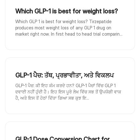
Which GLP-1 is best for weight loss?
Which GLP 1 is best for weight loss? Tirzepatide
produces most weight loss of any GLP 1 drug on
market right now. In first head to head trial comparin...
GLP-1 ਪੈਚ: ਤੱਥ, ਪ੍ਰਭਾਵੀਤਾ, ਅਤੇ ਵਿਕਲਪ
GLP-1 ਪੈਚ: ਕੀ ਇਹ ਕੰਮ ਕਰਦੇ ਹਨ? GLP-1 ਪੈਚਾਂ ਵਿੱਚ GLP 1
ਦਵਾਈ ਨਹੀਂ ਹੁੰਦੀ ਹੈ। ਇਹ ਇਸ ਪੂਰੇ ਲੇਖ ਵਿੱਚ ਸਭ ਤੋਂ ਉਪਯੋਗੀ ਵਾਕ
ਹੈ, ਅਤੇ ਇਸ ਤੋਂ ਹੇਠਾਂ ਦਿੱਤਾ ਗਿਆ ਸਭ ਕੁਝ ਇ...
GLP-1 Dose Conversion Chart for