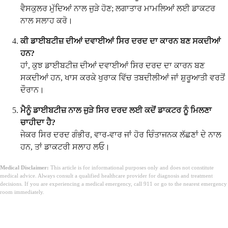
ਵੈਸਕੁਲਰ ਮੁੱਦਿਆਂ ਨਾਲ ਜੁੜੇ ਹੋਣ; ਲਗਾਤਾਰ ਮਾਮਲਿਆਂ ਲਈ ਡਾਕਟਰ
ਨਾਲ ਸਲਾਹ ਕਰੋ।
ਕੀ ਡਾਈਬਟੀਜ਼ ਦੀਆਂ ਦਵਾਈਆਂ ਸਿਰ ਦਰਦ ਦਾ ਕਾਰਨ ਬਣ ਸਕਦੀਆਂ
ਹਨ?
ਹਾਂ, ਕੁਝ ਡਾਈਬਟੀਜ਼ ਦੀਆਂ ਦਵਾਈਆਂ ਸਿਰ ਦਰਦ ਦਾ ਕਾਰਨ ਬਣ
ਸਕਦੀਆਂ ਹਨ, ਖਾਸ ਕਰਕੇ ਖੁਰਾਕ ਵਿੱਚ ਤਬਦੀਲੀਆਂ ਜਾਂ ਸ਼ੁਰੂਆਤੀ ਵਰਤੋਂ
ਦੌਰਾਨ।
ਮੈਨੂੰ ਡਾਈਬਟੀਜ਼ ਨਾਲ ਜੁੜੇ ਸਿਰ ਦਰਦ ਲਈ ਕਦੋਂ ਡਾਕਟਰ ਨੂੰ ਮਿਲਣਾ
ਚਾਹੀਦਾ ਹੈ?
ਜੇਕਰ ਸਿਰ ਦਰਦ ਗੰਭੀਰ, ਵਾਰ-ਵਾਰ ਜਾਂ ਹੋਰ ਚਿੰਤਾਜਨਕ ਲੱਛਣਾਂ ਦੇ ਨਾਲ
ਹਨ, ਤਾਂ ਡਾਕਟਰੀ ਸਲਾਹ ਲਓ।
Medical Disclaimer:
This article is for informational purposes only and does not constitute
medical advice. Always consult a qualified healthcare provider for diagnosis and treatment
decisions. If you are experiencing a medical emergency, call 911 or go to the nearest emergency
room immediately.