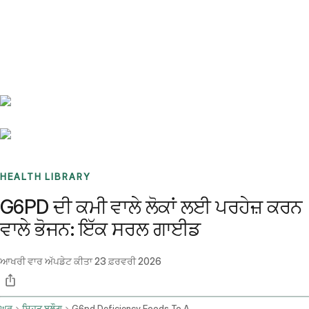
Benchmarks
Stories
FAQ
Sign up / Log in
HEALTH LIBRARY
G6PD ਦੀ ਕਮੀ ਵਾਲੇ ਲੋਕਾਂ ਲਈ ਪਰਹੇਜ਼ ਕਰਨ
ਵਾਲੇ ਭੋਜਨ: ਇੱਕ ਸਰਲ ਗਾਈਡ
ਆਖਰੀ ਵਾਰ ਅੱਪਡੇਟ ਕੀਤਾ
23 ਫ਼ਰਵਰੀ 2026
ਘਰ
ਸਿਹਤ ਬਲੌਗ
G6pd Deficiency Foods To Avoid