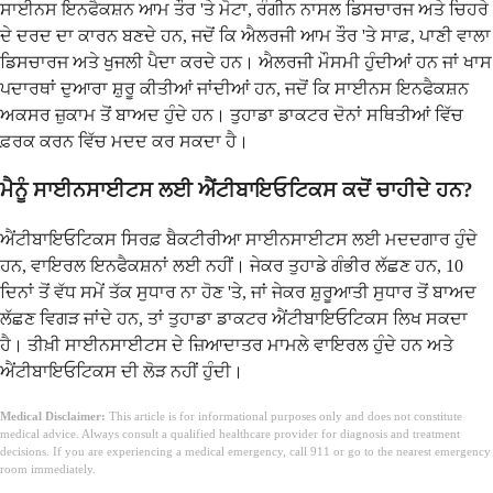
ਸਾਈਨਸ ਇਨਫੈਕਸ਼ਨ ਆਮ ਤੌਰ 'ਤੇ ਮੋਟਾ, ਰੰਗੀਨ ਨਾਸਲ ਡਿਸਚਾਰਜ ਅਤੇ ਚਿਹਰੇ
ਦੇ ਦਰਦ ਦਾ ਕਾਰਨ ਬਣਦੇ ਹਨ, ਜਦੋਂ ਕਿ ਐਲਰਜੀ ਆਮ ਤੌਰ 'ਤੇ ਸਾਫ਼, ਪਾਣੀ ਵਾਲਾ
ਡਿਸਚਾਰਜ ਅਤੇ ਖੁਜਲੀ ਪੈਦਾ ਕਰਦੇ ਹਨ। ਐਲਰਜੀ ਮੌਸਮੀ ਹੁੰਦੀਆਂ ਹਨ ਜਾਂ ਖਾਸ
ਪਦਾਰਥਾਂ ਦੁਆਰਾ ਸ਼ੁਰੂ ਕੀਤੀਆਂ ਜਾਂਦੀਆਂ ਹਨ, ਜਦੋਂ ਕਿ ਸਾਈਨਸ ਇਨਫੈਕਸ਼ਨ
ਅਕਸਰ ਜ਼ੁਕਾਮ ਤੋਂ ਬਾਅਦ ਹੁੰਦੇ ਹਨ। ਤੁਹਾਡਾ ਡਾਕਟਰ ਦੋਨਾਂ ਸਥਿਤੀਆਂ ਵਿੱਚ
ਫ਼ਰਕ ਕਰਨ ਵਿੱਚ ਮਦਦ ਕਰ ਸਕਦਾ ਹੈ।
ਮੈਨੂੰ ਸਾਈਨਸਾਈਟਸ ਲਈ ਐਂਟੀਬਾਇਓਟਿਕਸ ਕਦੋਂ ਚਾਹੀਦੇ ਹਨ?
ਐਂਟੀਬਾਇਓਟਿਕਸ ਸਿਰਫ਼ ਬੈਕਟੀਰੀਆ ਸਾਈਨਸਾਈਟਸ ਲਈ ਮਦਦਗਾਰ ਹੁੰਦੇ
ਹਨ, ਵਾਇਰਲ ਇਨਫੈਕਸ਼ਨਾਂ ਲਈ ਨਹੀਂ। ਜੇਕਰ ਤੁਹਾਡੇ ਗੰਭੀਰ ਲੱਛਣ ਹਨ, 10
ਦਿਨਾਂ ਤੋਂ ਵੱਧ ਸਮੇਂ ਤੱਕ ਸੁਧਾਰ ਨਾ ਹੋਣ 'ਤੇ, ਜਾਂ ਜੇਕਰ ਸ਼ੁਰੂਆਤੀ ਸੁਧਾਰ ਤੋਂ ਬਾਅਦ
ਲੱਛਣ ਵਿਗੜ ਜਾਂਦੇ ਹਨ, ਤਾਂ ਤੁਹਾਡਾ ਡਾਕਟਰ ਐਂਟੀਬਾਇਓਟਿਕਸ ਲਿਖ ਸਕਦਾ
ਹੈ। ਤੀਖ਼ੀ ਸਾਈਨਸਾਈਟਸ ਦੇ ਜ਼ਿਆਦਾਤਰ ਮਾਮਲੇ ਵਾਇਰਲ ਹੁੰਦੇ ਹਨ ਅਤੇ
ਐਂਟੀਬਾਇਓਟਿਕਸ ਦੀ ਲੋੜ ਨਹੀਂ ਹੁੰਦੀ।
Medical Disclaimer:
This article is for informational purposes only and does not constitute
medical advice. Always consult a qualified healthcare provider for diagnosis and treatment
decisions. If you are experiencing a medical emergency, call 911 or go to the nearest emergency
room immediately.