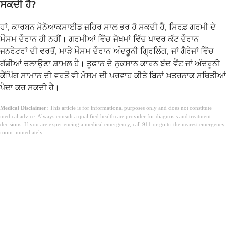
ਸਕਦੀ ਹੈ?
ਹਾਂ, ਕਾਰਬਨ ਮੋਨੋਆਕਸਾਈਡ ਜ਼ਹਿਰ ਸਾਲ ਭਰ ਹੋ ਸਕਦੀ ਹੈ, ਸਿਰਫ਼ ਗਰਮੀ ਦੇ
ਮੌਸਮ ਦੌਰਾਨ ਹੀ ਨਹੀਂ। ਗਰਮੀਆਂ ਵਿੱਚ ਜੋਖਮਾਂ ਵਿੱਚ ਪਾਵਰ ਕੱਟ ਦੌਰਾਨ
ਜਨਰੇਟਰਾਂ ਦੀ ਵਰਤੋਂ, ਮਾੜੇ ਮੌਸਮ ਦੌਰਾਨ ਅੰਦਰੂਨੀ ਗ੍ਰਿਲਿੰਗ, ਜਾਂ ਗੈਰੇਜਾਂ ਵਿੱਚ
ਗੱਡੀਆਂ ਚਲਾਉਣਾ ਸ਼ਾਮਲ ਹੈ। ਤੂਫ਼ਾਨ ਦੇ ਨੁਕਸਾਨ ਕਾਰਨ ਬੰਦ ਵੈਂਟ ਜਾਂ ਅੰਦਰੂਨੀ
ਕੈਂਪਿੰਗ ਸਾਮਾਨ ਦੀ ਵਰਤੋਂ ਵੀ ਮੌਸਮ ਦੀ ਪਰਵਾਹ ਕੀਤੇ ਬਿਨਾਂ ਖ਼ਤਰਨਾਕ ਸਥਿਤੀਆਂ
ਪੈਦਾ ਕਰ ਸਕਦੀ ਹੈ।
Medical Disclaimer:
This article is for informational purposes only and does not constitute
medical advice. Always consult a qualified healthcare provider for diagnosis and treatment
decisions. If you are experiencing a medical emergency, call 911 or go to the nearest emergency
room immediately.