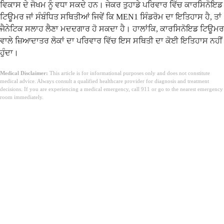
ਵਿਕਾਸ ਦੇ ਜੋਖਮ ਨੂੰ ਵਧਾ ਸਕਦੇ ਹਨ। ਜੇਕਰ ਤੁਹਾਡੇ ਪਰਿਵਾਰ ਵਿੱਚ ਕਾਰਸਿਨੋਇਡ
ਟਿਊਮਰ ਜਾਂ ਸੰਬੰਧਿਤ ਸਥਿਤੀਆਂ ਜਿਵੇਂ ਕਿ MEN1 ਸਿੰਡਰੋਮ ਦਾ ਇਤਿਹਾਸ ਹੈ, ਤਾਂ
ਜੈਨੇਟਿਕ ਸਲਾਹ ਲੈਣਾ ਮਦਦਗਾਰ ਹੋ ਸਕਦਾ ਹੈ। ਹਾਲਾਂਕਿ, ਕਾਰਸਿਨੋਇਡ ਟਿਊਮਰ
ਵਾਲੇ ਜ਼ਿਆਦਾਤਰ ਲੋਕਾਂ ਦਾ ਪਰਿਵਾਰ ਵਿੱਚ ਇਸ ਸਥਿਤੀ ਦਾ ਕੋਈ ਇਤਿਹਾਸ ਨਹੀਂ
ਹੁੰਦਾ।
Medical Disclaimer:
This article is for informational purposes only and does not constitute
medical advice. Always consult a qualified healthcare provider for diagnosis and treatment
decisions. If you are experiencing a medical emergency, call 911 or go to the nearest emergency
room immediately.