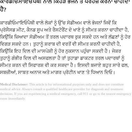
ਕਾਰਡੀਓਮਾਇਓਪੈਥੀ ਨਾਲ ਕਿਹੜੇ ਭੋਜਨ ਤੋਂ ਪਰਹੇਜ਼ ਕਰਨਾ ਚਾਹੀਦਾ
ਹੈ?
ਕਾਰਡੀਓਮਾਇਓਪੈਥੀ ਵਾਲੇ ਲੋਕਾਂ ਨੂੰ ਉੱਚ ਸੋਡੀਅਮ ਵਾਲੇ ਭੋਜਨਾਂ ਜਿਵੇਂ ਕਿ
ਪ੍ਰੋਸੈਸਡ ਮੀਟ, ਕੈਨਡ ਸੂਪ ਅਤੇ ਰੈਸਟੋਰੈਂਟ ਦੇ ਖਾਣੇ ਨੂੰ ਸੀਮਤ ਕਰਨਾ ਚਾਹੀਦਾ ਹੈ,
ਕਿਉਂਕਿ ਜ਼ਿਆਦਾ ਸੋਡੀਅਮ ਤੋਂ ਤਰਲ ਪਦਾਰਥ ਰੁਕ ਸਕਦੇ ਹਨ ਅਤੇ ਲੱਛਣਾਂ ਨੂੰ ਹੋਰ
ਵਿਗੜ ਸਕਦੇ ਹਨ। ਤੁਹਾਨੂੰ ਸ਼ਰਾਬ ਦੀ ਵਰਤੋਂ ਵੀ ਸੀਮਤ ਕਰਨੀ ਚਾਹੀਦੀ ਹੈ,
ਕਿਉਂਕਿ ਇਹ ਦਿਲ ਦੀ ਮਾਸਪੇਸ਼ੀ ਨੂੰ ਹੋਰ ਨੁਕਸਾਨ ਪਹੁੰਚਾ ਸਕਦੀ ਹੈ। ਜੇਕਰ
ਤੁਹਾਨੂੰ ਗੰਭੀਰ ਦਿਲ ਦੀ ਅਸਫਲਤਾ ਹੈ ਤਾਂ ਤੁਹਾਡਾ ਡਾਕਟਰ ਤਰਲ ਪਦਾਰਥਾਂ ਨੂੰ
ਸੀਮਤ ਕਰਨ ਦੀ ਸਿਫਾਰਸ਼ ਵੀ ਕਰ ਸਕਦਾ ਹੈ। ਇਸਦੀ ਬਜਾਏ ਬਹੁਤ ਸਾਰੇ ਫਲ,
ਸਬਜ਼ੀਆਂ, ਸਾਬਤ ਅਨਾਜ ਅਤੇ ਮਾਗਰ ਪ੍ਰੋਟੀਨ ਖਾਣ 'ਤੇ ਧਿਆਨ ਦਿਓ।
Medical Disclaimer:
This article is for informational purposes only and does not constitute
medical advice. Always consult a qualified healthcare provider for diagnosis and treatment
decisions. If you are experiencing a medical emergency, call 911 or go to the nearest emergency
room immediately.