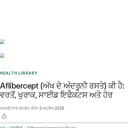
Benchmarks
Stories
FAQ
Sign up / Log in
HEALTH LIBRARY
Aflibercept (ਅੱਖ ਦੇ ਅੰਦਰੂਨੀ ਰਸਤੇ) ਕੀ ਹੈ:
ਵਰਤੋਂ, ਖੁਰਾਕ, ਸਾਈਡ ਇਫੈਕਟਸ ਅਤੇ ਹੋਰ
ਆਖਰੀ ਵਾਰ ਅੱਪਡੇਟ ਕੀਤਾ
3 ਅਪ੍ਰੈਲ 2026
ਘਰ
ਦਵਾਈਆਂ
Aflibercept Intraocular Route