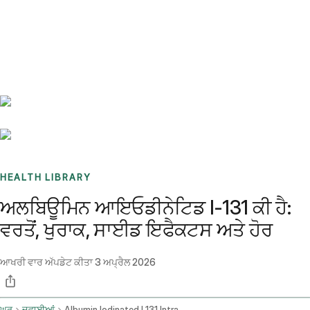
Benchmarks
Stories
FAQ
Sign up / Log in
HEALTH LIBRARY
ਅਲਬਿਊਮਿਨ ਆਇਓਡੀਨੇਟਿਡ I-131 ਕੀ ਹੈ:
ਵਰਤੋਂ, ਖੁਰਾਕ, ਸਾਈਡ ਇਫੈਕਟਸ ਅਤੇ ਹੋਰ
ਆਖਰੀ ਵਾਰ ਅੱਪਡੇਟ ਕੀਤਾ
3 ਅਪ੍ਰੈਲ 2026
ਘਰ
ਦਵਾਈਆਂ
Albumin Iodinated I 131 Intravenous Route