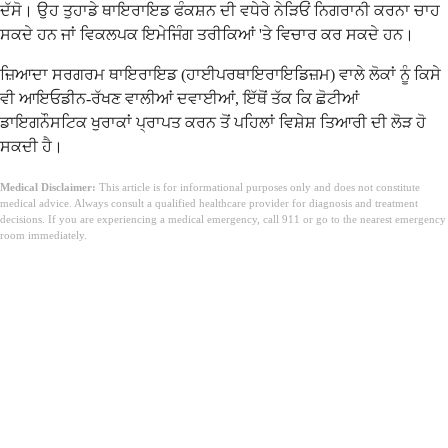
ਦੱਸੋ। ਉਹ ਤੁਹਾਡੇ ਥਾਇਰਾਇਡ ਫੰਕਸ਼ਨ ਦੀ ਵਧੇਰੇ ਨੇੜਿਓਂ ਨਿਗਰਾਨੀ ਕਰਨਾ ਚਾਹ
ਸਕਦੇ ਹਨ ਜਾਂ ਵਿਕਲਪਕ ਇਮੇਜਿੰਗ ਤਰੀਕਿਆਂ 'ਤੇ ਵਿਚਾਰ ਕਰ ਸਕਦੇ ਹਨ।
ਜ਼ਿਆਦਾ ਸਰਗਰਮ ਥਾਇਰਾਇਡ (ਹਾਈਪਰਥਾਇਰਾਇਡਿਜ਼ਮ) ਵਾਲੇ ਲੋਕਾਂ ਨੂੰ ਕਿਸੇ
ਵੀ ਆਇਓਡੀਨ-ਰੱਖਣ ਵਾਲੀਆਂ ਦਵਾਈਆਂ, ਇੱਥੋਂ ਤੱਕ ਕਿ ਛੋਟੀਆਂ
ਡਾਇਗਨੌਸਟਿਕ ਖੁਰਾਕਾਂ ਪ੍ਰਾਪਤ ਕਰਨ ਤੋਂ ਪਹਿਲਾਂ ਵਿਸ਼ੇਸ਼ ਤਿਆਰੀ ਦੀ ਲੋੜ ਹੋ
ਸਕਦੀ ਹੈ।
Medical Disclaimer:
This article is for informational purposes only and does not constitute
medical advice. Always consult a qualified healthcare provider for diagnosis and treatment
decisions. If you are experiencing a medical emergency, call 911 or go to the nearest emergency
room immediately.