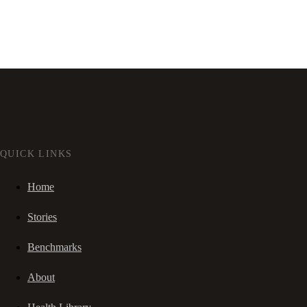
QUICK LINKS
Home
Stories
Benchmarks
About