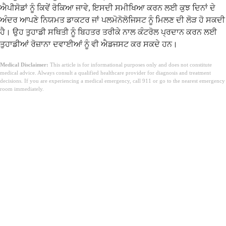
ਐਪੀਸੋਡਾਂ ਨੂੰ ਕਿਵੇਂ ਰੋਕਿਆ ਜਾਵੇ, ਇਸਦੀ ਸਮੀਖਿਆ ਕਰਨ ਲਈ ਕੁਝ ਦਿਨਾਂ ਦੇ
ਅੰਦਰ ਆਪਣੇ ਨਿਯਮਤ ਡਾਕਟਰ ਜਾਂ ਪਲਮੋਨੋਲੋਜਿਸਟ ਨੂੰ ਮਿਲਣ ਦੀ ਲੋੜ ਹੋ ਸਕਦੀ
ਹੈ। ਉਹ ਤੁਹਾਡੀ ਸਥਿਤੀ ਨੂੰ ਬਿਹਤਰ ਤਰੀਕੇ ਨਾਲ ਕੰਟਰੋਲ ਪ੍ਰਦਾਨ ਕਰਨ ਲਈ
ਤੁਹਾਡੀਆਂ ਰੋਜ਼ਾਨਾ ਦਵਾਈਆਂ ਨੂੰ ਵੀ ਐਡਜਸਟ ਕਰ ਸਕਦੇ ਹਨ।
Medical Disclaimer:
This article is for informational purposes only and does not constitute
medical advice. Always consult a qualified healthcare provider for diagnosis and treatment
decisions. If you are experiencing a medical emergency, call 911 or go to the nearest emergency
room immediately.