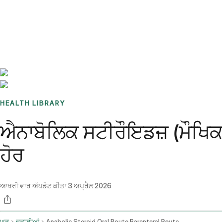
Benchmarks
Stories
FAQ
Sign up / Log in
HEALTH LIBRARY
ਐਨਾਬੋਲਿਕ ਸਟੀਰੌਇਡਜ਼ (ਮੌਖਿਕ 
ਹੋਰ
ਆਖਰੀ ਵਾਰ ਅੱਪਡੇਟ ਕੀਤਾ
3 ਅਪ੍ਰੈਲ 2026
ਘਰ
ਦਵਾਈਆਂ
Anabolic Steroid Oral Route Parenteral Route