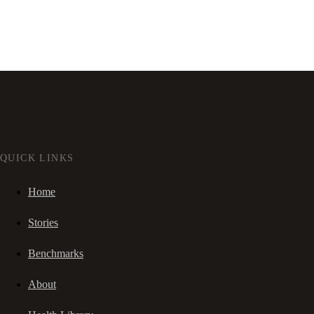
QUICK LINKS
Home
Stories
Benchmarks
About