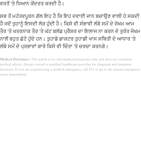
ਵਰਤੋਂ 'ਤੇ ਧਿਆਨ ਕੇਂਦਰਤ ਕਰਦੀ ਹੈ।
ਸਭ ਤੋਂ ਮਹੱਤਵਪੂਰਨ ਗੱਲ ਇਹ ਹੈ ਕਿ ਇਹ ਦਵਾਈ ਜਾਨ ਬਚਾਉਣ ਵਾਲੀ ਹੋ ਸਕਦੀ
ਹੈ ਜਦੋਂ ਤੁਹਾਨੂੰ ਇਸਦੀ ਲੋੜ ਹੁੰਦੀ ਹੈ। ਕਿਸੇ ਵੀ ਸੰਭਾਵੀ ਲੰਬੇ ਸਮੇਂ ਦੇ ਜੋਖਮ ਆਮ
ਤੌਰ 'ਤੇ ਖਤਰਨਾਕ ਤੌਰ 'ਤੇ ਘੱਟ ਬਲੱਡ ਪ੍ਰੈਸ਼ਰ ਦਾ ਇਲਾਜ ਨਾ ਕਰਨ ਦੇ ਤੁਰੰਤ ਜੋਖਮ
ਨਾਲੋਂ ਬਹੁਤ ਛੋਟੇ ਹੁੰਦੇ ਹਨ। ਤੁਹਾਡੇ ਡਾਕਟਰ ਤੁਹਾਡੀ ਖਾਸ ਸਥਿਤੀ ਦੇ ਆਧਾਰ 'ਤੇ
ਲੰਬੇ ਸਮੇਂ ਦੇ ਪ੍ਰਭਾਵਾਂ ਬਾਰੇ ਕਿਸੇ ਵੀ ਚਿੰਤਾ 'ਤੇ ਚਰਚਾ ਕਰਨਗੇ।
Medical Disclaimer:
This article is for informational purposes only and does not constitute
medical advice. Always consult a qualified healthcare provider for diagnosis and treatment
decisions. If you are experiencing a medical emergency, call 911 or go to the nearest emergency
room immediately.