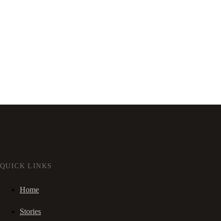
QUICK LINKS
Home
Stories