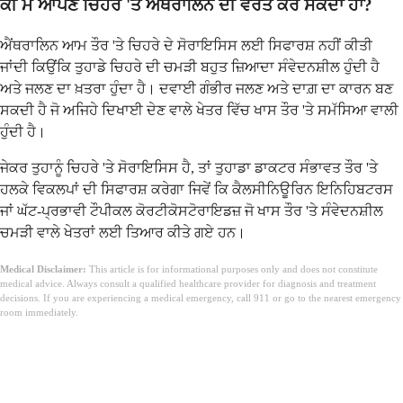
ਕੀ ਮੈਂ ਆਪਣੇ ਚਿਹਰੇ 'ਤੇ ਐਂਥਰਾਲਿਨ ਦੀ ਵਰਤੋਂ ਕਰ ਸਕਦਾ ਹਾਂ?
ਐਂਥਰਾਲਿਨ ਆਮ ਤੌਰ 'ਤੇ ਚਿਹਰੇ ਦੇ ਸੋਰਾਇਸਿਸ ਲਈ ਸਿਫਾਰਸ਼ ਨਹੀਂ ਕੀਤੀ
ਜਾਂਦੀ ਕਿਉਂਕਿ ਤੁਹਾਡੇ ਚਿਹਰੇ ਦੀ ਚਮੜੀ ਬਹੁਤ ਜ਼ਿਆਦਾ ਸੰਵੇਦਨਸ਼ੀਲ ਹੁੰਦੀ ਹੈ
ਅਤੇ ਜਲਣ ਦਾ ਖ਼ਤਰਾ ਹੁੰਦਾ ਹੈ। ਦਵਾਈ ਗੰਭੀਰ ਜਲਣ ਅਤੇ ਦਾਗ਼ ਦਾ ਕਾਰਨ ਬਣ
ਸਕਦੀ ਹੈ ਜੋ ਅਜਿਹੇ ਦਿਖਾਈ ਦੇਣ ਵਾਲੇ ਖੇਤਰ ਵਿੱਚ ਖਾਸ ਤੌਰ 'ਤੇ ਸਮੱਸਿਆ ਵਾਲੀ
ਹੁੰਦੀ ਹੈ।
ਜੇਕਰ ਤੁਹਾਨੂੰ ਚਿਹਰੇ 'ਤੇ ਸੋਰਾਇਸਿਸ ਹੈ, ਤਾਂ ਤੁਹਾਡਾ ਡਾਕਟਰ ਸੰਭਾਵਤ ਤੌਰ 'ਤੇ
ਹਲਕੇ ਵਿਕਲਪਾਂ ਦੀ ਸਿਫਾਰਸ਼ ਕਰੇਗਾ ਜਿਵੇਂ ਕਿ ਕੈਲਸੀਨਿਊਰਿਨ ਇਨਿਹਿਬਟਰਸ
ਜਾਂ ਘੱਟ-ਪ੍ਰਭਾਵੀ ਟੌਪੀਕਲ ਕੋਰਟੀਕੋਸਟੋਰਾਇਡਜ਼ ਜੋ ਖਾਸ ਤੌਰ 'ਤੇ ਸੰਵੇਦਨਸ਼ੀਲ
ਚਮੜੀ ਵਾਲੇ ਖੇਤਰਾਂ ਲਈ ਤਿਆਰ ਕੀਤੇ ਗਏ ਹਨ।
Medical Disclaimer:
This article is for informational purposes only and does not constitute
medical advice. Always consult a qualified healthcare provider for diagnosis and treatment
decisions. If you are experiencing a medical emergency, call 911 or go to the nearest emergency
room immediately.