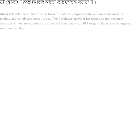
ਹੀਮੋਫੀਲੀਆ ਨਾਲ ਸੰਪਰਕ ਕਰਨਾ ਲਾਭਦਾਇਕ ਲੱਗਦਾ ਹੈ।
Medical Disclaimer:
This article is for informational purposes only and does not constitute
medical advice. Always consult a qualified healthcare provider for diagnosis and treatment
decisions. If you are experiencing a medical emergency, call 911 or go to the nearest emergency
room immediately.