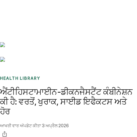
Benchmarks
Stories
FAQ
Sign up / Log in
HEALTH LIBRARY
ਐਂਟੀਹਿਸਟਾਮਾਈਨ-ਡੀਕਨਜੈਸਟੈਂਟ ਕੰਬੀਨੇਸ਼ਨ
ਕੀ ਹੈ: ਵਰਤੋਂ, ਖੁਰਾਕ, ਸਾਈਡ ਇਫੈਕਟਸ ਅਤੇ
ਹੋਰ
ਆਖਰੀ ਵਾਰ ਅੱਪਡੇਟ ਕੀਤਾ
3 ਅਪ੍ਰੈਲ 2026