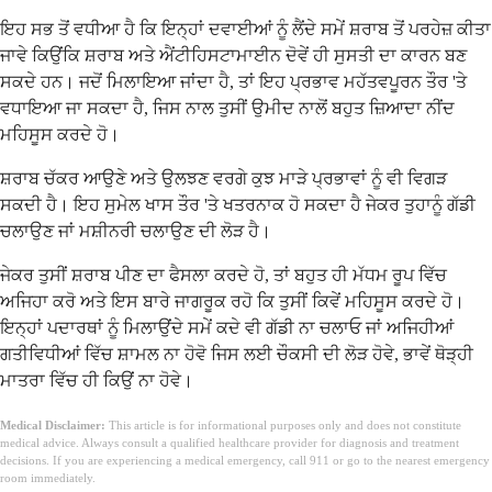
ਇਹ ਸਭ ਤੋਂ ਵਧੀਆ ਹੈ ਕਿ ਇਨ੍ਹਾਂ ਦਵਾਈਆਂ ਨੂੰ ਲੈਂਦੇ ਸਮੇਂ ਸ਼ਰਾਬ ਤੋਂ ਪਰਹੇਜ਼ ਕੀਤਾ
ਜਾਵੇ ਕਿਉਂਕਿ ਸ਼ਰਾਬ ਅਤੇ ਐਂਟੀਹਿਸਟਾਮਾਈਨ ਦੋਵੇਂ ਹੀ ਸੁਸਤੀ ਦਾ ਕਾਰਨ ਬਣ
ਸਕਦੇ ਹਨ। ਜਦੋਂ ਮਿਲਾਇਆ ਜਾਂਦਾ ਹੈ, ਤਾਂ ਇਹ ਪ੍ਰਭਾਵ ਮਹੱਤਵਪੂਰਨ ਤੌਰ 'ਤੇ
ਵਧਾਇਆ ਜਾ ਸਕਦਾ ਹੈ, ਜਿਸ ਨਾਲ ਤੁਸੀਂ ਉਮੀਦ ਨਾਲੋਂ ਬਹੁਤ ਜ਼ਿਆਦਾ ਨੀਂਦ
ਮਹਿਸੂਸ ਕਰਦੇ ਹੋ।
ਸ਼ਰਾਬ ਚੱਕਰ ਆਉਣੇ ਅਤੇ ਉਲਝਣ ਵਰਗੇ ਕੁਝ ਮਾੜੇ ਪ੍ਰਭਾਵਾਂ ਨੂੰ ਵੀ ਵਿਗੜ
ਸਕਦੀ ਹੈ। ਇਹ ਸੁਮੇਲ ਖਾਸ ਤੌਰ 'ਤੇ ਖਤਰਨਾਕ ਹੋ ਸਕਦਾ ਹੈ ਜੇਕਰ ਤੁਹਾਨੂੰ ਗੱਡੀ
ਚਲਾਉਣ ਜਾਂ ਮਸ਼ੀਨਰੀ ਚਲਾਉਣ ਦੀ ਲੋੜ ਹੈ।
ਜੇਕਰ ਤੁਸੀਂ ਸ਼ਰਾਬ ਪੀਣ ਦਾ ਫੈਸਲਾ ਕਰਦੇ ਹੋ, ਤਾਂ ਬਹੁਤ ਹੀ ਮੱਧਮ ਰੂਪ ਵਿੱਚ
ਅਜਿਹਾ ਕਰੋ ਅਤੇ ਇਸ ਬਾਰੇ ਜਾਗਰੂਕ ਰਹੋ ਕਿ ਤੁਸੀਂ ਕਿਵੇਂ ਮਹਿਸੂਸ ਕਰਦੇ ਹੋ।
ਇਨ੍ਹਾਂ ਪਦਾਰਥਾਂ ਨੂੰ ਮਿਲਾਉਂਦੇ ਸਮੇਂ ਕਦੇ ਵੀ ਗੱਡੀ ਨਾ ਚਲਾਓ ਜਾਂ ਅਜਿਹੀਆਂ
ਗਤੀਵਿਧੀਆਂ ਵਿੱਚ ਸ਼ਾਮਲ ਨਾ ਹੋਵੋ ਜਿਸ ਲਈ ਚੌਕਸੀ ਦੀ ਲੋੜ ਹੋਵੇ, ਭਾਵੇਂ ਥੋੜ੍ਹੀ
ਮਾਤਰਾ ਵਿੱਚ ਹੀ ਕਿਉਂ ਨਾ ਹੋਵੇ।
Medical Disclaimer:
This article is for informational purposes only and does not constitute
medical advice. Always consult a qualified healthcare provider for diagnosis and treatment
decisions. If you are experiencing a medical emergency, call 911 or go to the nearest emergency
room immediately.