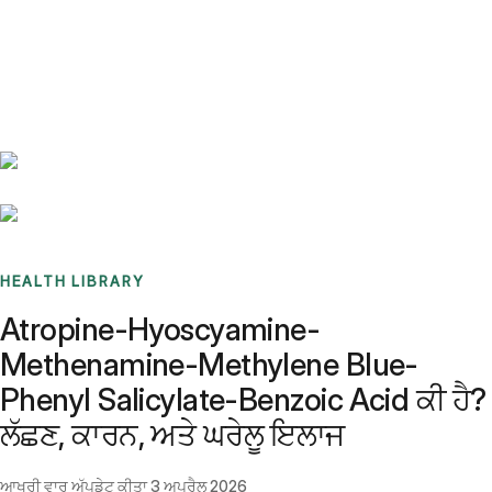
Benchmarks
Stories
FAQ
Sign up / Log in
HEALTH LIBRARY
Atropine-Hyoscyamine-
Methenamine-Methylene Blue-
Phenyl Salicylate-Benzoic Acid ਕੀ ਹੈ?
ਲੱਛਣ, ਕਾਰਨ, ਅਤੇ ਘਰੇਲੂ ਇਲਾਜ
ਆਖਰੀ ਵਾਰ ਅੱਪਡੇਟ ਕੀਤਾ
3 ਅਪ੍ਰੈਲ 2026