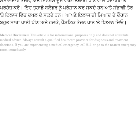
ਮਸਾਲੇਦਾਰ ਭੋਜਨ, ਅਤੇ ਸਿਟਰਸ ਜੂਸ ਵਰਗੇ ਤੇਜ਼ਾਬੀ ਪੀਣ ਵਾਲੇ ਪਦਾਰਥਾਂ ਤੋਂ
ਪਰਹੇਜ਼ ਕਰੋ। ਇਹ ਤੁਹਾਡੇ ਬਲੈਡਰ ਨੂੰ ਪਰੇਸ਼ਾਨ ਕਰ ਸਕਦੇ ਹਨ ਅਤੇ ਸੰਭਾਵੀ ਤੌਰ
'ਤੇ ਇਲਾਜ ਵਿੱਚ ਦਖਲ ਦੇ ਸਕਦੇ ਹਨ। ਆਪਣੇ ਇਲਾਜ ਦੀ ਮਿਆਦ ਦੇ ਦੌਰਾਨ
ਬਹੁਤ ਸਾਰਾ ਪਾਣੀ ਪੀਣ ਅਤੇ ਹਲਕੇ, ਪੌਸ਼ਟਿਕ ਭੋਜਨ ਖਾਣ 'ਤੇ ਧਿਆਨ ਦਿਓ।
Medical Disclaimer:
This article is for informational purposes only and does not constitute
medical advice. Always consult a qualified healthcare provider for diagnosis and treatment
decisions. If you are experiencing a medical emergency, call 911 or go to the nearest emergency
room immediately.