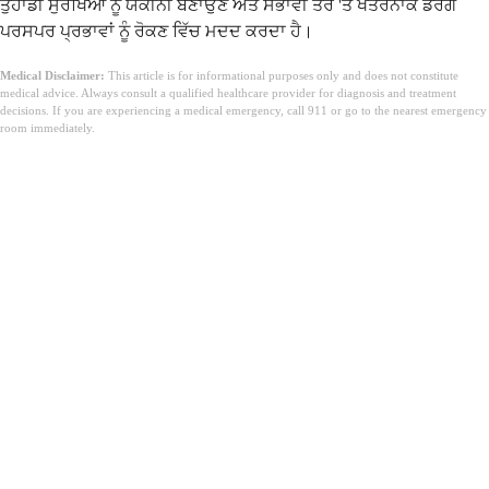
ਤੁਹਾਡੀ ਸੁਰੱਖਿਆ ਨੂੰ ਯਕੀਨੀ ਬਣਾਉਣ ਅਤੇ ਸੰਭਾਵੀ ਤੌਰ 'ਤੇ ਖਤਰਨਾਕ ਡਰੱਗ
ਪਰਸਪਰ ਪ੍ਰਭਾਵਾਂ ਨੂੰ ਰੋਕਣ ਵਿੱਚ ਮਦਦ ਕਰਦਾ ਹੈ।
Medical Disclaimer:
This article is for informational purposes only and does not constitute
medical advice. Always consult a qualified healthcare provider for diagnosis and treatment
decisions. If you are experiencing a medical emergency, call 911 or go to the nearest emergency
room immediately.