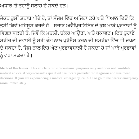
ਅਧਾਰ 'ਤੇ ਤੁਹਾਨੂੰ ਸਲਾਹ ਦੇ ਸਕਦੇ ਹਨ।
ਜੇਕਰ ਤੁਸੀਂ ਸ਼ਰਾਬ ਪੀਂਦੇ ਹੋ, ਤਾਂ ਸੰਜਮ ਵਿੱਚ ਅਜਿਹਾ ਕਰੋ ਅਤੇ ਧਿਆਨ ਦਿਓ ਕਿ
ਤੁਸੀਂ ਕਿਵੇਂ ਮਹਿਸੂਸ ਕਰਦੇ ਹੋ। ਸ਼ਰਾਬ ਅਵੈਪ੍ਰਿਟਿਨਿਬ ਦੇ ਕੁਝ ਮਾੜੇ ਪ੍ਰਭਾਵਾਂ ਨੂੰ
ਵਿਗੜ ਸਕਦੀ ਹੈ, ਜਿਵੇਂ ਕਿ ਮਤਲੀ, ਚੱਕਰ ਆਉਣਾ, ਅਤੇ ਥਕਾਵਟ। ਇਹ ਤੁਹਾਡੇ
ਸਰੀਰ ਦੀ ਦਵਾਈ ਨੂੰ ਸਹੀ ਢੰਗ ਨਾਲ ਪ੍ਰੋਸੈਸ ਕਰਨ ਦੀ ਸਮਰੱਥਾ ਵਿੱਚ ਵੀ ਦਖਲ
ਦੇ ਸਕਦਾ ਹੈ, ਜਿਸ ਨਾਲ ਇਹ ਘੱਟ ਪ੍ਰਭਾਵਸ਼ਾਲੀ ਹੋ ਸਕਦਾ ਹੈ ਜਾਂ ਮਾੜੇ ਪ੍ਰਭਾਵਾਂ
ਨੂੰ ਵਧਾ ਸਕਦਾ ਹੈ।
Medical Disclaimer:
This article is for informational purposes only and does not constitute
medical advice. Always consult a qualified healthcare provider for diagnosis and treatment
decisions. If you are experiencing a medical emergency, call 911 or go to the nearest emergency
room immediately.