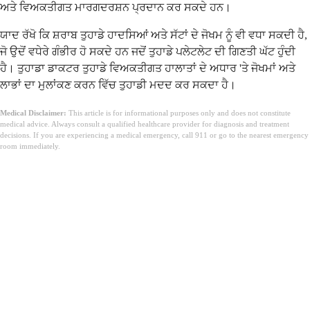
ਅਤੇ ਵਿਅਕਤੀਗਤ ਮਾਰਗਦਰਸ਼ਨ ਪ੍ਰਦਾਨ ਕਰ ਸਕਦੇ ਹਨ।
ਯਾਦ ਰੱਖੋ ਕਿ ਸ਼ਰਾਬ ਤੁਹਾਡੇ ਹਾਦਸਿਆਂ ਅਤੇ ਸੱਟਾਂ ਦੇ ਜੋਖਮ ਨੂੰ ਵੀ ਵਧਾ ਸਕਦੀ ਹੈ,
ਜੋ ਉਦੋਂ ਵਧੇਰੇ ਗੰਭੀਰ ਹੋ ਸਕਦੇ ਹਨ ਜਦੋਂ ਤੁਹਾਡੇ ਪਲੇਟਲੇਟ ਦੀ ਗਿਣਤੀ ਘੱਟ ਹੁੰਦੀ
ਹੈ। ਤੁਹਾਡਾ ਡਾਕਟਰ ਤੁਹਾਡੇ ਵਿਅਕਤੀਗਤ ਹਾਲਾਤਾਂ ਦੇ ਅਧਾਰ 'ਤੇ ਜੋਖਮਾਂ ਅਤੇ
ਲਾਭਾਂ ਦਾ ਮੁਲਾਂਕਣ ਕਰਨ ਵਿੱਚ ਤੁਹਾਡੀ ਮਦਦ ਕਰ ਸਕਦਾ ਹੈ।
Medical Disclaimer:
This article is for informational purposes only and does not constitute
medical advice. Always consult a qualified healthcare provider for diagnosis and treatment
decisions. If you are experiencing a medical emergency, call 911 or go to the nearest emergency
room immediately.