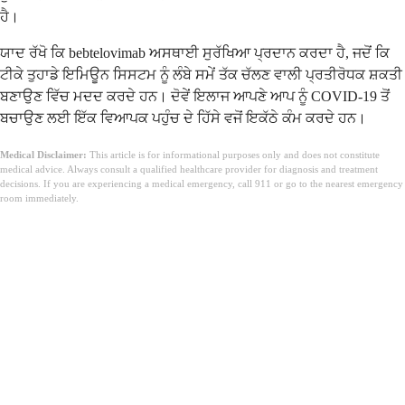
ਹੈ।
ਯਾਦ ਰੱਖੋ ਕਿ bebtelovimab ਅਸਥਾਈ ਸੁਰੱਖਿਆ ਪ੍ਰਦਾਨ ਕਰਦਾ ਹੈ, ਜਦੋਂ ਕਿ
ਟੀਕੇ ਤੁਹਾਡੇ ਇਮਿਊਨ ਸਿਸਟਮ ਨੂੰ ਲੰਬੇ ਸਮੇਂ ਤੱਕ ਚੱਲਣ ਵਾਲੀ ਪ੍ਰਤੀਰੋਧਕ ਸ਼ਕਤੀ
ਬਣਾਉਣ ਵਿੱਚ ਮਦਦ ਕਰਦੇ ਹਨ। ਦੋਵੇਂ ਇਲਾਜ ਆਪਣੇ ਆਪ ਨੂੰ COVID-19 ਤੋਂ
ਬਚਾਉਣ ਲਈ ਇੱਕ ਵਿਆਪਕ ਪਹੁੰਚ ਦੇ ਹਿੱਸੇ ਵਜੋਂ ਇਕੱਠੇ ਕੰਮ ਕਰਦੇ ਹਨ।
Medical Disclaimer:
This article is for informational purposes only and does not constitute
medical advice. Always consult a qualified healthcare provider for diagnosis and treatment
decisions. If you are experiencing a medical emergency, call 911 or go to the nearest emergency
room immediately.