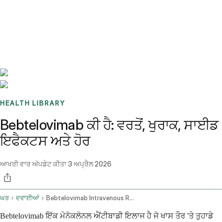
Benchmarks
Stories
FAQ
Sign up / Log in
HEALTH LIBRARY
Bebtelovimab ਕੀ ਹੈ: ਵਰਤੋਂ, ਖੁਰਾਕ, ਸਾਈਡ
ਇਫੈਕਟਸ ਅਤੇ ਹੋਰ
ਆਖਰੀ ਵਾਰ ਅੱਪਡੇਟ ਕੀਤਾ
3 ਅਪ੍ਰੈਲ 2026
ਘਰ
ਦਵਾਈਆਂ
Bebtelovimab Intravenous Route
Bebtelovimab ਇੱਕ ਮੋਨੋਕਲੋਨਲ ਐਂਟੀਬਾਡੀ ਇਲਾਜ ਹੈ ਜੋ ਖਾਸ ਤੌਰ 'ਤੇ ਤੁਹਾਡੇ