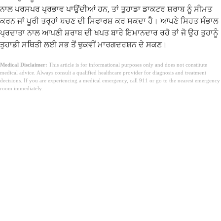
ਨਾਲ ਪਰਸਪਰ ਪ੍ਰਭਾਵ ਪਾਉਂਦੀਆਂ ਹਨ, ਤਾਂ ਤੁਹਾਡਾ ਡਾਕਟਰ ਸ਼ਰਾਬ ਨੂੰ ਸੀਮਤ
ਕਰਨ ਜਾਂ ਪੂਰੀ ਤਰ੍ਹਾਂ ਬਚਣ ਦੀ ਸਿਫਾਰਸ਼ ਕਰ ਸਕਦਾ ਹੈ। ਆਪਣੇ ਸਿਹਤ ਸੰਭਾਲ
ਪ੍ਰਦਾਤਾ ਨਾਲ ਆਪਣੀ ਸ਼ਰਾਬ ਦੀ ਖਪਤ ਬਾਰੇ ਇਮਾਨਦਾਰ ਰਹੋ ਤਾਂ ਜੋ ਉਹ ਤੁਹਾਨੂੰ
ਤੁਹਾਡੀ ਸਥਿਤੀ ਲਈ ਸਭ ਤੋਂ ਢੁਕਵੀਂ ਮਾਰਗਦਰਸ਼ਨ ਦੇ ਸਕਣ।
Medical Disclaimer:
This article is for informational purposes only and does not constitute
medical advice. Always consult a qualified healthcare provider for diagnosis and treatment
decisions. If you are experiencing a medical emergency, call 911 or go to the nearest emergency
room immediately.