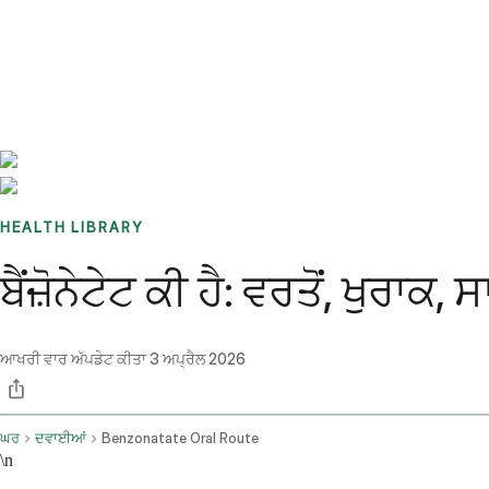
Benchmarks
Stories
FAQ
Sign up / Log in
HEALTH LIBRARY
ਬੈਂਜ਼ੋਨੇਟੇਟ ਕੀ ਹੈ: ਵਰਤੋਂ, ਖੁਰ
ਆਖਰੀ ਵਾਰ ਅੱਪਡੇਟ ਕੀਤਾ
3 ਅਪ੍ਰੈਲ 2026
ਘਰ
ਦਵਾਈਆਂ
Benzonatate Oral Route
\n