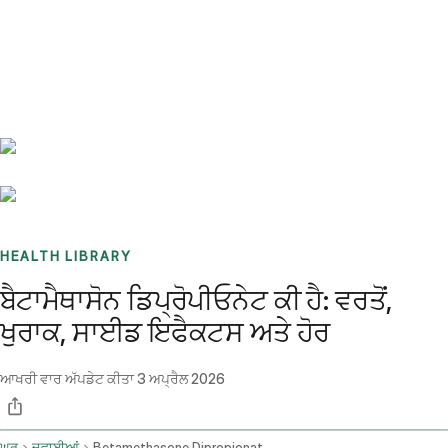
Benchmarks
Stories
FAQ
Sign up / Log in
HEALTH LIBRARY
ਬੈਟਾਮੈਥਾਸੋਨ ਡਿਪ੍ਰੋਪੀਓਨੇਟ ਕੀ ਹੈ: ਵਰਤੋਂ,
ਖੁਰਾਕ, ਸਾਈਡ ਇਫੈਕਟਸ ਅਤੇ ਹੋਰ
ਆਖਰੀ ਵਾਰ ਅੱਪਡੇਟ ਕੀਤਾ
3 ਅਪ੍ਰੈਲ 2026
ਘਰ
ਦਵਾਈਆਂ
Betamethasone Dipropionate Topical Application Route