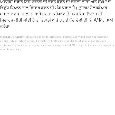
ਅਵਸਥਾ ਦੌਰਾਨ ਇਸ ਦਵਾਈ ਦੀ ਵਰਤੋਂ ਕਰਨ ਦਾ ਫੈਸਲਾ ਲਾਭਾਂ ਅਤੇ ਜੋਖਮਾਂ ਦੇ
ਵਿਰੁੱਧ ਧਿਆਨ ਨਾਲ ਵਿਚਾਰ ਕਰਨ ਦੀ ਮੰਗ ਕਰਦਾ ਹੈ। ਤੁਹਾਡਾ ਹੈਲਥਕੇਅਰ
ਪ੍ਰਦਾਤਾ ਖਾਸ ਹਾਲਾਤਾਂ ਬਾਰੇ ਚਰਚਾ ਕਰੇਗਾ ਅਤੇ ਜੇਕਰ ਇਸ ਇਲਾਜ ਦੀ
ਸਿਫਾਰਸ਼ ਕੀਤੀ ਜਾਂਦੀ ਹੈ ਤਾਂ ਤੁਹਾਡੀ ਅਤੇ ਤੁਹਾਡੇ ਬੱਚੇ ਦੋਵਾਂ ਦੀ ਨੇੜਿਓਂ ਨਿਗਰਾਨੀ
ਕਰੇਗਾ।
Medical Disclaimer:
This article is for informational purposes only and does not constitute
medical advice. Always consult a qualified healthcare provider for diagnosis and treatment
decisions. If you are experiencing a medical emergency, call 911 or go to the nearest emergency
room immediately.