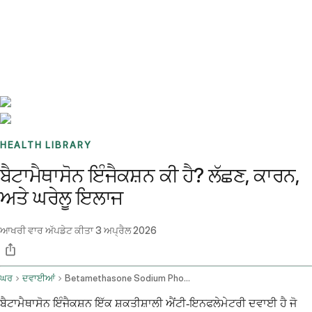
Benchmarks
Stories
FAQ
Sign up / Log in
HEALTH LIBRARY
ਬੈਟਾਮੈਥਾਸੋਨ ਇੰਜੈਕਸ਼ਨ ਕੀ ਹੈ? ਲੱਛਣ, ਕਾਰਨ,
ਅਤੇ ਘਰੇਲੂ ਇਲਾਜ
ਆਖਰੀ ਵਾਰ ਅੱਪਡੇਟ ਕੀਤਾ
3 ਅਪ੍ਰੈਲ 2026
ਘਰ
ਦਵਾਈਆਂ
Betamethasone Sodium Phosphate And Betamethasone Acetate Injection Route
ਬੈਟਾਮੈਥਾਸੋਨ ਇੰਜੈਕਸ਼ਨ ਇੱਕ ਸ਼ਕਤੀਸ਼ਾਲੀ ਐਂਟੀ-ਇਨਫਲੇਮੇਟਰੀ ਦਵਾਈ ਹੈ ਜੋ