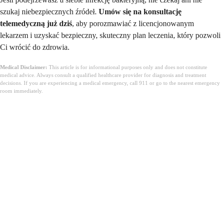
szukaj niebezpiecznych źródeł.
Umów się na konsultację
telemedyczną już dziś
, aby porozmawiać z licencjonowanym
lekarzem i uzyskać bezpieczny, skuteczny plan leczenia, który pozwoli
Ci wrócić do zdrowia.
Medical Disclaimer:
This article is for informational purposes only and does not constitute
medical advice. Always consult a qualified healthcare provider for diagnosis and treatment
decisions. If you are experiencing a medical emergency, call 911 or go to the nearest emergency
room immediately.