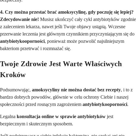
4. Czy można przestać brać amoksycylinę, gdy poczuję się lepiej?
Zdecydowanie nie!
Musisz ukończyć cały cykl antybiotyków zgodnie
z zaleceniem lekarza, nawet jeśli Twoje objawy ustąpią. Wczesne
przerwanie leczenia jest głównym czynnikiem przyczyniającym się do
antybiotykooporności
, ponieważ może pozwolić najsilniejszym
bakteriom przetrwać i rozmnażać się.
Twoje Zdrowie Jest Warte Właściwych
Kroków
Podsumowując,
amoksycyliny nie można dostać bez recepty
, i to z
bardzo dobrych powodów, głównie w celu ochrony Ciebie i naszej
społeczności przed rosnącym zagrożeniem
antybiotykooporności
.
Legalna
konsultacja online w sprawie antybiotyków
jest
bezpiecznym i skutecznym sposobem.
Jeśli podejrzewasz u siebie infekcję bakteryjną, nie czekaj ani nie