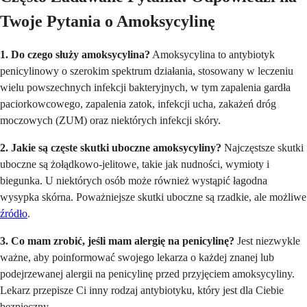
Twoje Pytania o Amoksycylinę
1. Do czego służy amoksycylina?
Amoksycylina to antybiotyk
penicylinowy o szerokim spektrum działania, stosowany w leczeniu
wielu powszechnych infekcji bakteryjnych, w tym zapalenia gardła
paciorkowcowego, zapalenia zatok, infekcji ucha, zakażeń dróg
moczowych (ZUM) oraz niektórych infekcji skóry.
2. Jakie są częste skutki uboczne amoksycyliny?
Najczęstsze skutki
uboczne są żołądkowo-jelitowe, takie jak nudności, wymioty i
biegunka. U niektórych osób może również wystąpić łagodna
wysypka skórna. Poważniejsze skutki uboczne są rzadkie, ale możliwe
źródło
.
3. Co mam zrobić, jeśli mam alergię na penicylinę?
Jest niezwykle
ważne, aby poinformować swojego lekarza o każdej znanej lub
podejrzewanej alergii na penicylinę przed przyjęciem amoksycyliny.
Lekarz przepisze Ci inny rodzaj antybiotyku, który jest dla Ciebie
bezpieczny.