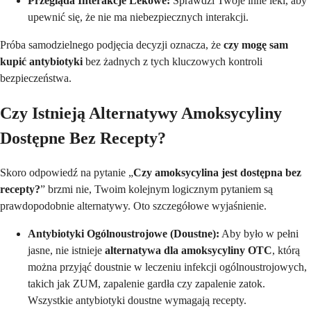
Przegląda Interakcje Lekowe:
Sprawdzi Twoje inne leki, aby
upewnić się, że nie ma niebezpiecznych interakcji.
Próba samodzielnego podjęcia decyzji oznacza, że
czy mogę sam
kupić antybiotyki
bez żadnych z tych kluczowych kontroli
bezpieczeństwa.
Czy Istnieją Alternatywy Amoksycyliny
Dostępne Bez Recepty?
Skoro odpowiedź na pytanie „
Czy amoksycylina jest dostępna bez
recepty?
” brzmi nie, Twoim kolejnym logicznym pytaniem są
prawdopodobnie alternatywy. Oto szczegółowe wyjaśnienie.
Antybiotyki Ogólnoustrojowe (Doustne):
Aby było w pełni
jasne, nie istnieje
alternatywa dla amoksycyliny OTC
, którą
można przyjąć doustnie w leczeniu infekcji ogólnoustrojowych,
takich jak ZUM, zapalenie gardła czy zapalenie zatok.
Wszystkie antybiotyki doustne wymagają recepty.