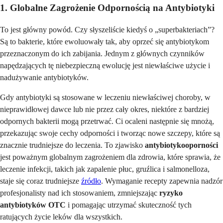
1. Globalne Zagrożenie Odpornością na Antybiotyki
To jest główny powód. Czy słyszeliście kiedyś o „superbakteriach”?
Są to bakterie, które ewoluowały tak, aby oprzeć się antybiotykom
przeznaczonym do ich zabijania. Jednym z głównych czynników
napędzających tę niebezpieczną ewolucję jest niewłaściwe użycie i
nadużywanie antybiotyków.
Gdy antybiotyki są stosowane w leczeniu niewłaściwej choroby, w
nieprawidłowej dawce lub nie przez cały okres, niektóre z bardziej
odpornych bakterii mogą przetrwać. Ci ocaleni następnie się mnożą,
przekazując swoje cechy odporności i tworząc nowe szczepy, które są
znacznie trudniejsze do leczenia. To zjawisko
antybiotykooporności
jest poważnym globalnym zagrożeniem dla zdrowia, które sprawia, że
leczenie infekcji, takich jak zapalenie płuc, gruźlica i salmonelloza,
staje się coraz trudniejsze
źródło
. Wymaganie recepty zapewnia nadzór
profesjonalisty nad ich stosowaniem, zmniejszając
ryzyko
antybiotyków OTC
i pomagając utrzymać skuteczność tych
ratujących życie leków dla wszystkich.