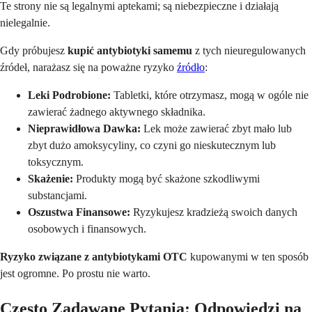
Te strony nie są legalnymi aptekami; są niebezpieczne i działają
nielegalnie.
Gdy próbujesz
kupić antybiotyki samemu
z tych nieuregulowanych
źródeł, narażasz się na poważne ryzyko
źródło
:
Leki Podrobione:
Tabletki, które otrzymasz, mogą w ogóle nie
zawierać żadnego aktywnego składnika.
Nieprawidłowa Dawka:
Lek może zawierać zbyt mało lub
zbyt dużo amoksycyliny, co czyni go nieskutecznym lub
toksycznym.
Skażenie:
Produkty mogą być skażone szkodliwymi
substancjami.
Oszustwa Finansowe:
Ryzykujesz kradzieżą swoich danych
osobowych i finansowych.
Ryzyko związane z antybiotykami OTC
kupowanymi w ten sposób
jest ogromne. Po prostu nie warto.
Często Zadawane Pytania: Odpowiedzi na