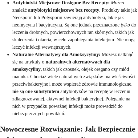
Antybiotyki Miejscowe Dostępne Bez Recepty:
Można
znaleźć
antybiotyki miejscowe bez recepty
. Produkty takie jak
Neosporin lub Polysporin zawierają antybiotyki, takie jak
neomycyna i bacytracyna. Są one jednak przeznaczone
tylko
do
leczenia drobnych, powierzchownych ran skórnych, takich jak
skaleczenia i otarcia, w celu zapobiegania infekcjom. Nie mogą
leczyć infekcji wewnętrznych.
Naturalne Alternatywy dla Amoksycyliny:
Możesz natknąć
się na artykuły o
naturalnych alternatywach dla
amoksycyliny
, takich jak czosnek, olejek oregano czy miód
manuka. Chociaż wiele naturalnych związków ma właściwości
przeciwbakteryjne i może wspierać zdrowie immunologiczne,
nie są one substytutem
antybiotyków na receptę w leczeniu
zdiagnozowanej, aktywnej infekcji bakteryjnej. Poleganie na
nich w przypadku poważnej infekcji może prowadzić do
niebezpiecznych powikłań.
Nowoczesne Rozwiązanie: Jak Bezpiecznie