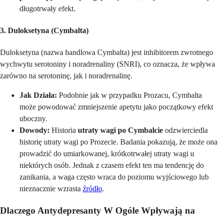
długotrwały efekt.
3. Duloksetyna (Cymbalta)
Duloksetyna (nazwa handlowa Cymbalta) jest inhibitorem zwrotnego
wychwytu serotoniny i noradrenaliny (SNRI), co oznacza, że wpływa
zarówno na serotoninę, jak i noradrenalinę.
Jak Działa:
Podobnie jak w przypadku Prozacu, Cymbalta
może powodować zmniejszenie apetytu jako początkowy efekt
uboczny.
Dowody:
Historia
utraty wagi po Cymbalcie
odzwierciedla
historię utraty wagi po Prozecie. Badania pokazują, że może ona
prowadzić do umiarkowanej, krótkotrwałej utraty wagi u
niektórych osób. Jednak z czasem efekt ten ma tendencję do
zanikania, a waga często wraca do poziomu wyjściowego lub
nieznacznie wzrasta
źródło
.
Dlaczego Antydepresanty W Ogóle Wpływają na