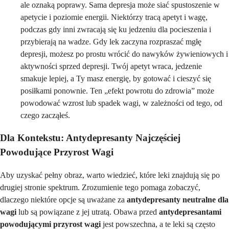
ale oznaką poprawy. Sama depresja może siać spustoszenie w
apetycie i poziomie energii. Niektórzy tracą apetyt i wagę,
podczas gdy inni zwracają się ku jedzeniu dla pocieszenia i
przybierają na wadze. Gdy lek zaczyna rozpraszać mgłę
depresji, możesz po prostu wrócić do nawyków żywieniowych i
aktywności sprzed depresji. Twój apetyt wraca, jedzenie
smakuje lepiej, a Ty masz energię, by gotować i cieszyć się
posiłkami ponownie. Ten „efekt powrotu do zdrowia” może
powodować wzrost lub spadek wagi, w zależności od tego, od
czego zacząłeś.
Dla Kontekstu: Antydepresanty Najczęściej
Powodujące Przyrost Wagi
Aby uzyskać pełny obraz, warto wiedzieć, które leki znajdują się po
drugiej stronie spektrum. Zrozumienie tego pomaga zobaczyć,
dlaczego niektóre opcje są uważane za
antydepresanty neutralne dla
wagi
lub są powiązane z jej utratą. Obawa przed
antydepresantami
powodującymi przyrost wagi
jest powszechna, a te leki są często