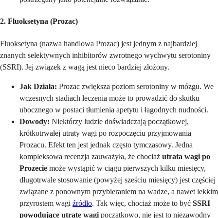
2. Fluoksetyna (Prozac)
Fluoksetyna (nazwa handlowa Prozac) jest jednym z najbardziej
znanych selektywnych inhibitorów zwrotnego wychwytu serotoniny
(SSRI). Jej związek z wagą jest nieco bardziej złożony.
Jak Działa:
Prozac zwiększa poziom serotoniny w mózgu. We
wczesnych stadiach leczenia może to prowadzić do skutku
ubocznego w postaci tłumienia apetytu i łagodnych nudności.
Dowody:
Niektórzy ludzie doświadczają początkowej,
krótkotrwałej utraty wagi po rozpoczęciu przyjmowania
Prozacu. Efekt ten jest jednak często tymczasowy. Jedna
kompleksowa recenzja zauważyła, że chociaż
utrata wagi po
Prozecie
może wystąpić w ciągu pierwszych kilku miesięcy,
długotrwałe stosowanie (powyżej sześciu miesięcy) jest częściej
związane z ponownym przybieraniem na wadze, a nawet lekkim
przyrostem wagi
źródło
. Tak więc, chociaż może to być
SSRI
powodujące utratę wagi
początkowo, nie jest to niezawodny