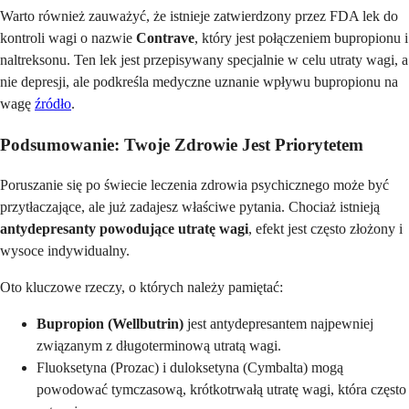
Warto również zauważyć, że istnieje zatwierdzony przez FDA lek do
kontroli wagi o nazwie
Contrave
, który jest połączeniem bupropionu i
naltreksonu. Ten lek jest przepisywany specjalnie w celu utraty wagi, a
nie depresji, ale podkreśla medyczne uznanie wpływu bupropionu na
wagę
źródło
.
Podsumowanie: Twoje Zdrowie Jest Priorytetem
Poruszanie się po świecie leczenia zdrowia psychicznego może być
przytłaczające, ale już zadajesz właściwe pytania. Chociaż istnieją
antydepresanty powodujące utratę wagi
, efekt jest często złożony i
wysoce indywidualny.
Oto kluczowe rzeczy, o których należy pamiętać:
Bupropion (Wellbutrin)
jest antydepresantem najpewniej
związanym z długoterminową utratą wagi.
Fluoksetyna (Prozac) i duloksetyna (Cymbalta) mogą
powodować tymczasową, krótkotrwałą utratę wagi, która często