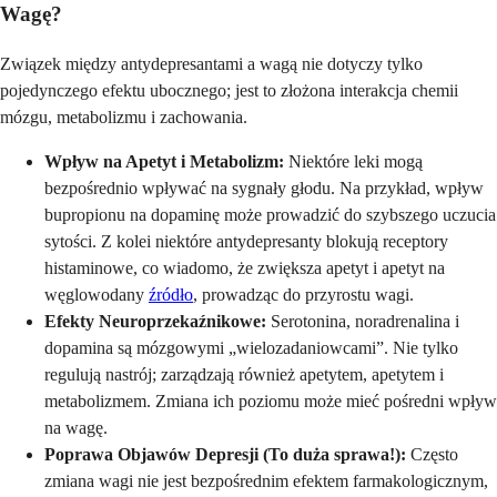
Wagę?
Związek między antydepresantami a wagą nie dotyczy tylko
pojedynczego efektu ubocznego; jest to złożona interakcja chemii
mózgu, metabolizmu i zachowania.
Wpływ na Apetyt i Metabolizm:
Niektóre leki mogą
bezpośrednio wpływać na sygnały głodu. Na przykład, wpływ
bupropionu na dopaminę może prowadzić do szybszego uczucia
sytości. Z kolei niektóre antydepresanty blokują receptory
histaminowe, co wiadomo, że zwiększa apetyt i apetyt na
węglowodany
źródło
, prowadząc do przyrostu wagi.
Efekty Neuroprzekaźnikowe:
Serotonina, noradrenalina i
dopamina są mózgowymi „wielozadaniowcami”. Nie tylko
regulują nastrój; zarządzają również apetytem, apetytem i
metabolizmem. Zmiana ich poziomu może mieć pośredni wpływ
na wagę.
Poprawa Objawów Depresji (To duża sprawa!):
Często
zmiana wagi nie jest bezpośrednim efektem farmakologicznym,