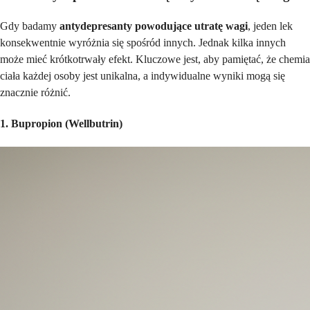
Gdy badamy
antydepresanty powodujące utratę wagi
, jeden lek
konsekwentnie wyróżnia się spośród innych. Jednak kilka innych
może mieć krótkotrwały efekt. Kluczowe jest, aby pamiętać, że chemia
ciała każdej osoby jest unikalna, a indywidualne wyniki mogą się
znacznie różnić.
1. Bupropion (Wellbutrin)