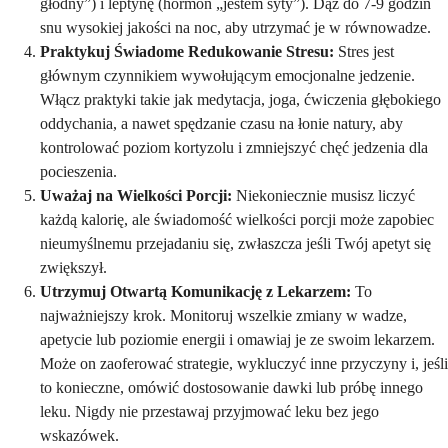
głodny”) i leptynę (hormon „jestem syty”). Dąż do 7-9 godzin
snu wysokiej jakości na noc, aby utrzymać je w równowadze.
Praktykuj Świadome Redukowanie Stresu:
Stres jest
głównym czynnikiem wywołującym emocjonalne jedzenie.
Włącz praktyki takie jak medytacja, joga, ćwiczenia głębokiego
oddychania, a nawet spędzanie czasu na łonie natury, aby
kontrolować poziom kortyzolu i zmniejszyć chęć jedzenia dla
pocieszenia.
Uważaj na Wielkości Porcji:
Niekoniecznie musisz liczyć
każdą kalorię, ale świadomość wielkości porcji może zapobiec
nieumyślnemu przejadaniu się, zwłaszcza jeśli Twój apetyt się
zwiększył.
Utrzymuj Otwartą Komunikację z Lekarzem:
To
najważniejszy krok. Monitoruj wszelkie zmiany w wadze,
apetycie lub poziomie energii i omawiaj je ze swoim lekarzem.
Może on zaoferować strategie, wykluczyć inne przyczyny i, jeśli
to konieczne, omówić dostosowanie dawki lub próbę innego
leku. Nigdy nie przestawaj przyjmować leku bez jego
wskazówek.