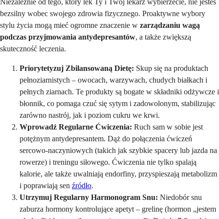
Niezależnie od tego, który lek Ty i Twój lekarz wybierzecie, nie jesteś
bezsilny wobec swojego zdrowia fizycznego. Proaktywne wybory
stylu życia mogą mieć ogromne znaczenie w
zarządzaniu wagą
podczas przyjmowania antydepresantów
, a także zwiększą
skuteczność leczenia.
Priorytetyzuj Zbilansowaną Dietę:
Skup się na produktach
pełnoziarnistych – owocach, warzywach, chudych białkach i
pełnych ziarnach. Te produkty są bogate w składniki odżywcze i
błonnik, co pomaga czuć się sytym i zadowolonym, stabilizując
zarówno nastrój, jak i poziom cukru we krwi.
Wprowadź Regularne Ćwiczenia:
Ruch sam w sobie jest
potężnym antydepresantem. Dąż do połączenia ćwiczeń
sercowo-naczyniowych (takich jak szybkie spacery lub jazda na
rowerze) i treningu siłowego. Ćwiczenia nie tylko spalają
kalorie, ale także uwalniają endorfiny, przyspieszają metabolizm
i poprawiają sen
źródło
.
Utrzymuj Regularny Harmonogram Snu:
Niedobór snu
zaburza hormony kontrolujące apetyt – grelinę (hormon „jestem