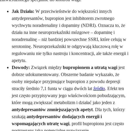
Jak Działa:
W przeciwieństwie do większości innych
antydepresantów, bupropion jest inhibitorem zwrotnego
wychwytu noradrenaliny i dopaminy (NDRI). Oznacza to, że
działa na inne neuroprzekaźniki mózgowe – dopaminę i
noradrenalinę – niż bardziej powszechne SSRI, które celują w
serotoninę. Neuroprzekaźniki te odgrywają kluczową rolę w
regulowaniu nie tylko nastroju i koncentracji, ale także energii i
apetytu.
Dowody:
Związek między
bupropionem a utratą wagi
jest
dobrze udokumentowany. Obszerne badanie wykazało, że
osoby niepalące przyjmujące bupropion z powodu depresji
straciły średnio 7,1 funta w ciągu dwóch lat
źródło
. Efekt ten
jest często przypisywany jego właściwościom pobudzającym,
które mogą zwiększać metabolizm i działać jako jeden z
antydepresantów zmniejszających apetyt
. Dla tych, którzy
szukają
antydepresantów dodających energii i
wspomagających utratę wagi
, profil bupropionu jest często
postrzegany jako potencjalne rozwiązanie.