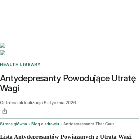
Benchmarks
Stories
FAQ
Sign up / Log in
HEALTH LIBRARY
Antydepresanty Powodujące Utratę
Wagi
Ostatnia aktualizacja
6 stycznia 2026
Strona główna
Blog o zdrowiu
Antidepressants That Cause Weight Loss
Lista Antydepresantów Powiązanych z Utratą Wagi