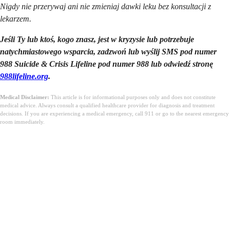
Nigdy nie przerywaj ani nie zmieniaj dawki leku bez konsultacji z
lekarzem.
Jeśli Ty lub ktoś, kogo znasz, jest w kryzysie lub potrzebuje
natychmiastowego wsparcia, zadzwoń lub wyślij SMS pod numer
988 Suicide & Crisis Lifeline pod numer 988 lub odwiedź stronę
988lifeline.org
.
Medical Disclaimer:
This article is for informational purposes only and does not constitute
medical advice. Always consult a qualified healthcare provider for diagnosis and treatment
decisions. If you are experiencing a medical emergency, call 911 or go to the nearest emergency
room immediately.