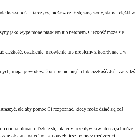
edoczynnością tarczycy, możesz czuć się zmęczony, słaby i ciężki w
ńczyny jako wypełnione piaskiem lub betonem. Ciężkość może się
ć ciężkość, osłabienie, mrowienie lub problemy z koordynacją w
znych, mogą powodować osłabienie mięśni lub ciężkość. Jeśli zacząłeś
traszyć, ale aby pomóc Ci rozpoznać, kiedy może dziać się coś
b obu ramionach. Dzieje się tak, gdy przepływ krwi do części mózgu
żysz te objawy, natychmiast potrzebujesz pomocy medycznej.