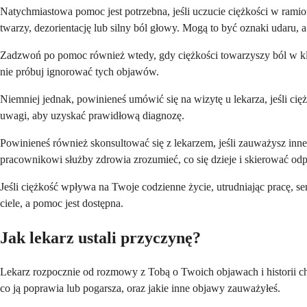
Natychmiastowa pomoc jest potrzebna, jeśli uczucie ciężkości w ramion
twarzy, dezorientację lub silny ból głowy. Mogą to być oznaki udaru, 
Zadzwoń po pomoc również wtedy, gdy ciężkości towarzyszy ból w klat
nie próbuj ignorować tych objawów.
Niemniej jednak, powinieneś umówić się na wizytę u lekarza, jeśli cię
uwagi, aby uzyskać prawidłową diagnozę.
Powinieneś również skonsultować się z lekarzem, jeśli zauważysz inn
pracownikowi służby zdrowia zrozumieć, co się dzieje i skierować odp
Jeśli ciężkość wpływa na Twoje codzienne życie, utrudniając pracę, s
ciele, a pomoc jest dostępna.
Jak lekarz ustali przyczynę?
Lekarz rozpocznie od rozmowy z Tobą o Twoich objawach i historii ch
co ją poprawia lub pogarsza, oraz jakie inne objawy zauważyłeś.