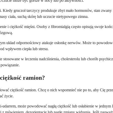
Uczucie może być gorsze w nocy lub po aktywności.
Kiedy gruczoł tarczycy produkuje zbyt mało hormonów, stan zwany ni
asy ciała, suchą skórę lub uczucie nietypowego zimna.
nie i ciężkość mięśni. Osoby z fibromialgią często opisują swoje ko
mózgową.
tórym układ odpornościowy atakuje osłonkę nerwów. Może to powodowa
pod wpływem ciepła lub stresu.
te stosowane w leczeniu nadciśnienia, cholesterolu lub chorób psychic
 powiązanie.
ciężkość ramion?
ować ciężkość ramion. Chcę o nich wspomnieć nie po to, aby Cię przes
ać życie.
i-udarrem, może powodować nagłą ciężkość lub osłabienie w jednym lu
i z mówieniem, dezorientację lub nagłe zmiany widzenia. Jeśli zauwa