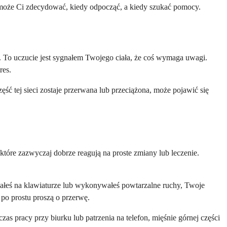
omoże Ci zdecydować, kiedy odpocząć, a kiedy szukać pomocy.
 To uczucie jest sygnałem Twojego ciała, że coś wymaga uwagi.
res.
ść tej sieci zostaje przerwana lub przeciążona, może pojawić się
które zazwyczaj dobrze reagują na proste zmiany lub leczenie.
sałeś na klawiaturze lub wykonywałeś powtarzalne ruchy, Twoje
 po prostu proszą o przerwę.
as pracy przy biurku lub patrzenia na telefon, mięśnie górnej części