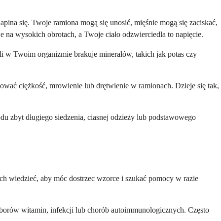
napina się. Twoje ramiona mogą się unosić, mięśnie mogą się zaciskać,
e na wysokich obrotach, a Twoje ciało odzwierciedla to napięcie.
li w Twoim organizmie brakuje minerałów, takich jak potas czy
ować ciężkość, mrowienie lub drętwienie w ramionach. Dzieje się tak,
odu zbyt długiego siedzenia, ciasnej odzieży lub podstawowego
nich wiedzieć, aby móc dostrzec wzorce i szukać pomocy w razie
borów witamin, infekcji lub chorób autoimmunologicznych. Często