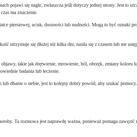
ach pojawi się nagle, zwłaszcza jeśli dotyczy jednej strony. Jest to s
a czas ma znaczenie.
ce piersiowej, ucisk, duszności lub nudności. Mogą to być oznaki pro
żkość utrzymuje się dłużej niż kilka dni, nasila się z czasem lub nie 
e objawy, takie jak drętwienie, mrowienie, ból, obrzęk, zmiany kolo
owiednie badania lub leczenie.
en lub dbanie o siebie, jest to kolejny dobry powód, aby szukać pomoc
oroby. Ta rozmowa jest naprawdę ważna, ponieważ pomaga zawęzić możl