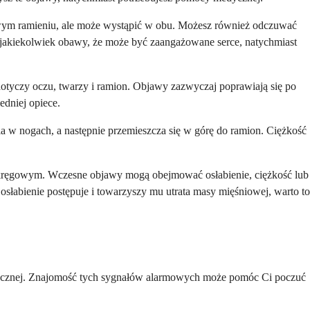
 lewym ramieniu, ale może wystąpić w obu. Możesz również odczuwać
z jakiekolwiek obawy, że może być zaangażowane serce, natychmiast
dotyczy oczu, twarzy i ramion. Objawy zazwyczaj poprawiają się po
edniej opiece.
ia w nogach, a następnie przemieszcza się w górę do ramion. Ciężkość
 kręgowym. Wczesne objawy mogą obejmować osłabienie, ciężkość lub
osłabienie postępuje i towarzyszy mu utrata masy mięśniowej, warto to
edycznej. Znajomość tych sygnałów alarmowych może pomóc Ci poczuć