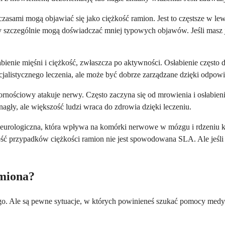
 czasami mogą objawiać się jako ciężkość ramion. Jest to częstsze w
iety szczególnie mogą doświadczać mniej typowych objawów. Jeśli mas
ienie mięśni i ciężkość, zwłaszcza po aktywności. Osłabienie często 
jalistycznego leczenia, ale może być dobrze zarządzane dzięki odpowi
ornościowy atakuje nerwy. Często zaczyna się od mrowienia i osłabien
gły, ale większość ludzi wraca do zdrowia dzięki leczeniu.
a neurologiczna, która wpływa na komórki nerwowe w mózgu i rdzeniu
ość przypadków ciężkości ramion nie jest spowodowana SLA. Ale jeśli 
amiona?
nego. Ale są pewne sytuacje, w których powinieneś szukać pomocy m