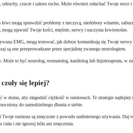
, odruchy, czucie i zakres ruchu. Może również osłuchać Twoje serce i
krwi mogą sprawdzić problemy z tarczycą, niedobory witamin, zaburze
y, mogą ujawnić Twoje kości, mięśnie, nerwy i naczynia krwionośne.
zywana EMG, mogą testować, jak dobrze komunikują się Twoje nerwy 
yczaj są one przeprowadzane przez specjalistę zwanego neurologiem.
y. Może to być neurolog, reumatolog, kardiolog lub fizjoterapeuta, w 
zuły się lepiej?
 w domu, aby złagodzić ciężkość w ramionach. Te strategie najlepiej 
zmocniony do samodzielnego dbania o siebie.
śli Twoje ramiona są zmęczone z powodu nadmiernego używania. Daj s
ciała i nie ignoruj bólu ani zmęczenia.