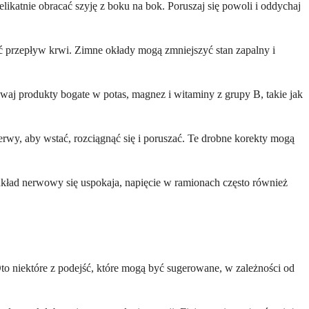
likatnie obracać szyję z boku na bok. Poruszaj się powoli i oddychaj
ć przepływ krwi. Zimne okłady mogą zmniejszyć stan zapalny i
waj produkty bogate w potas, magnez i witaminy z grupy B, takie jak
wy, aby wstać, rozciągnąć się i poruszać. Te drobne korekty mogą
układ nerwowy się uspokaja, napięcie w ramionach często również
to niektóre z podejść, które mogą być sugerowane, w zależności od