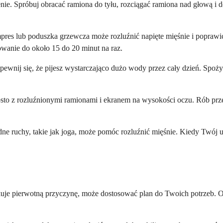
ie. Spróbuj obracać ramiona do tyłu, rozciągać ramiona nad głową i de
pres lub poduszka grzewcza może rozluźnić napięte mięśnie i poprawi
sowanie do około 15 do 20 minut na raz.
ewnij się, że pijesz wystarczająco dużo wody przez cały dzień. Spoży
to z rozluźnionymi ramionami i ekranem na wysokości oczu. Rób przer
dne ruchy, takie jak joga, może pomóc rozluźnić mięśnie. Kiedy Twój 
kuje pierwotną przyczynę, może dostosować plan do Twoich potrzeb. O