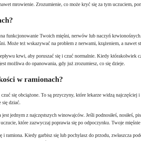
 nawet mrowienie. Zrozumienie, co może kryć się za tym uczuciem, p
ach?
a na funkcjonowanie Twoich mięśni, nerwów lub naczyń krwionośnych.
śni. Może też wskazywać na problem z nerwami, krążeniem, a nawet st
pływu krwi, aby poruszać się i czuć normalnie. Kiedy którakolwiek czę
jest możliwa do opanowania, gdy już zrozumiesz, co się dzieje.
żkości w ramionach?
uć się obciążone. To są przyczyny, które lekarze widzą najczęściej i 
 się dziać.
st jednym z najczęstszych winowajców. Jeśli podnosiłeś, nosiłeś, pi
e uczucie, które zazwyczaj poprawia się po odpoczynku. Twoje mięśnie
i ramiona. Kiedy garbisz się lub pochylasz do przodu, zwłaszcza podcz