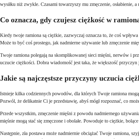
wysiłku niż zwykle. Czasami towarzyszy mu zmęczenie, osłabienie, a
Co oznacza, gdy czujesz ciężkość w ramion
Kiedy twoje ramiona są ciężkie, zazwyczaj oznacza to, że coś wpływ
Może to być coś prostego, jak nadmierne używanie lub zmęczenie mię
Twoje ramiona polegają na skomplikowanej sieci mięśni, nerwów i prze
uczucie ciężkości. Dobra wiadomość jest taka, że większość przyczyn 
Jakie są najczęstsze przyczyny uczucia cię
Istnieje kilka codziennych powodów, dla których Twoje ramiona mogą cz
Pozwól, że delikatnie Ci je przedstawię, abyś mógł rozpoznać, co może
Przede wszystkim, zmęczenie mięśni z powodu nadmiernego używania je
mięśnie mogą stać się zmęczone i obolałe. Powoduje to ciężkie, boląc
Następnie, zła postawa może nadmiernie obciążać Twoje ramiona, szyję 