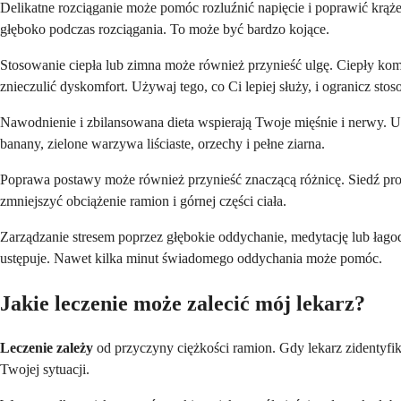
Delikatne rozciąganie może pomóc rozluźnić napięcie i poprawić krążen
głęboko podczas rozciągania. To może być bardzo kojące.
Stosowanie ciepła lub zimna może również przynieść ulgę. Ciepły kom
znieczulić dyskomfort. Używaj tego, co Ci lepiej służy, i ogranicz sto
Nawodnienie i zbilansowana dieta wspierają Twoje mięśnie i nerwy. Up
banany, zielone warzywa liściaste, orzechy i pełne ziarna.
Poprawa postawy może również przynieść znaczącą różnicę. Siedź pros
zmniejszyć obciążenie ramion i górnej części ciała.
Zarządzanie stresem poprzez głębokie oddychanie, medytację lub łago
ustępuje. Nawet kilka minut świadomego oddychania może pomóc.
Jakie leczenie może zalecić mój lekarz?
Leczenie zależy
od przyczyny ciężkości ramion. Gdy lekarz zidentyfi
Twojej sytuacji.