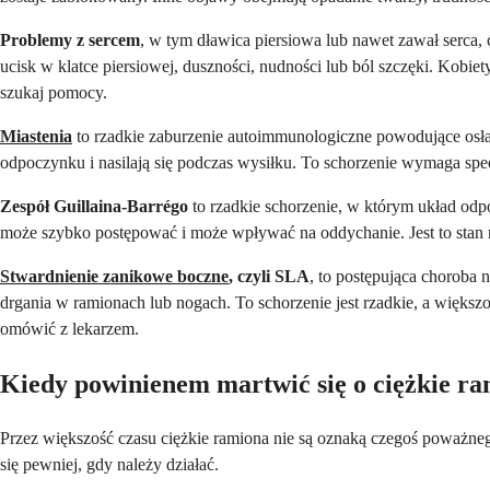
Problemy z sercem
, w tym dławica piersiowa lub nawet zawał serca,
ucisk w klatce piersiowej, duszności, nudności lub ból szczęki. Kob
szukaj pomocy.
Miastenia
to rzadkie zaburzenie autoimmunologiczne powodujące osłab
odpoczynku i nasilają się podczas wysiłku. To schorzenie wymaga spec
Zespół Guillaina-Barrégo
to rzadkie schorzenie, w którym układ odp
może szybko postępować i może wpływać na oddychanie. Jest to stan na
Stwardnienie zanikowe boczne
, czyli SLA
, to postępująca chorob
drgania w ramionach lub nogach. To schorzenie jest rzadkie, a większ
omówić z lekarzem.
Kiedy powinienem martwić się o ciężkie r
Przez większość czasu ciężkie ramiona nie są oznaką czegoś poważ
się pewniej, gdy należy działać.