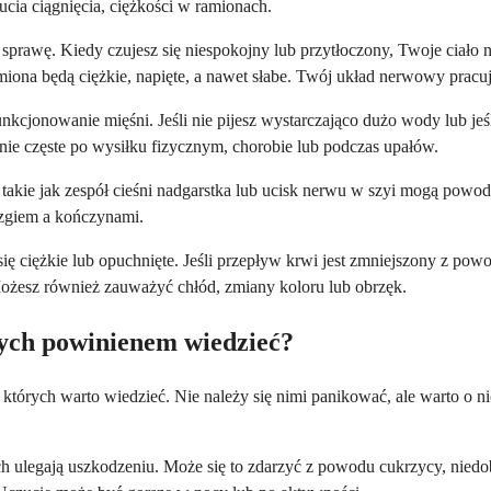
cia ciągnięcia, ciężkości w ramionach.
e sprawę. Kiedy czujesz się niespokojny lub przytłoczony, Twoje ciało 
miona będą ciężkie, napięte, a nawet słabe. Twój układ nerwowy pracuj
kcjonowanie mięśni. Jeśli nie pijesz wystarczająco dużo wody lub jeś
lnie częste po wysiłku fizycznym, chorobie lub podczas upałów.
 takie jak zespół cieśni nadgarstka lub ucisk nerwu w szyi mogą powod
ózgiem a kończynami.
ę ciężkie lub opuchnięte. Jeśli przepływ krwi jest zmniejszony z pow
ożesz również zauważyć chłód, zmiany koloru lub obrzęk.
rych powinienem wiedzieć?
 których warto wiedzieć. Nie należy się nimi panikować, ale warto o 
h ulegają uszkodzeniu. Może się to zdarzyć z powodu cukrzycy, niedo