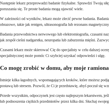
Następnie lekarz przeprowadzi badanie fizykalne. Sprawdzi Twoją siłę
poruszania się. Te proste badania mogą ujawnić wiele.
W zależności od wyników, lekarz może zlecić pewne badania. Badania 
obrazowe, takie jak rentgen, ultrasonografia lub rezonans magnetyczn
Badania przewodnictwa nerwowego lub elektromiografia, czasami na
jak zespół cieśni nadgarstka, neuropatia lub zaburzenia mięśni. Zazw
Czasami lekarz może skierować Cię do specjalisty w celu dalszej ocen
specjalistycznej może pomóc Ci szybciej uzyskać odpowiedzi i ulgę.
Co mogę zrobić w domu, aby moje ramiona c
Istnieje kilka łagodnych, wspomagających kroków, które możesz podjąć
postawą lub stresem. Pozwól, że Ci je przedstawię, abyś poczuł się w
Przede wszystkim, odpoczynek jest często najlepszym lekarstwem, je
lub podnoszenia ciężkich przedmiotów przez kilka dni. Słuchaj swojego 