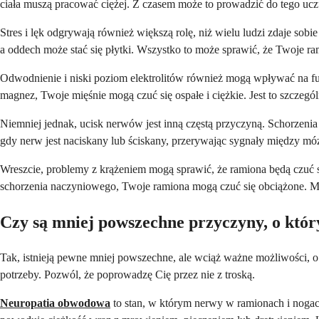
ciała muszą pracować ciężej. Z czasem może to prowadzić do tego uczu
Stres i lęk odgrywają również większą rolę, niż wielu ludzi zdaje sobi
a oddech może stać się płytki. Wszystko to może sprawić, że Twoje ra
Odwodnienie i niski poziom elektrolitów również mogą wpływać na fun
magnez, Twoje mięśnie mogą czuć się ospałe i ciężkie. Jest to szczegó
Niemniej jednak, ucisk nerwów jest inną częstą przyczyną. Schorzenia
gdy nerw jest naciskany lub ściskany, przerywając sygnały między m
Wreszcie, problemy z krążeniem mogą sprawić, że ramiona będą czuć si
schorzenia naczyniowego, Twoje ramiona mogą czuć się obciążone. M
Czy są mniej powszechne przyczyny, o któ
Tak, istnieją pewne mniej powszechne, ale wciąż ważne możliwości, o
potrzeby. Pozwól, że poprowadzę Cię przez nie z troską.
Neuropatia obwodowa
to stan, w którym nerwy w ramionach i nogac