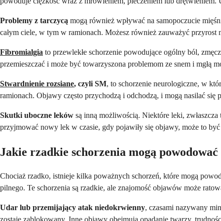
powoduje ciężkość wraz z mrowieniem, pieczeniem lub drętwieniem. 
Problemy z tarczycą
mogą również wpływać na samopoczucie mięśni. 
całym ciele, w tym w ramionach. Możesz również zauważyć przyrost m
Fibromialgia
to przewlekłe schorzenie powodujące ogólny ból, zmęcze
przemieszczać i może być towarzyszona problemom ze snem i mgłą 
Stwardnienie rozsiane
, czyli SM
, to schorzenie neurologiczne, w k
ramionach. Objawy często przychodzą i odchodzą, i mogą nasilać się 
Skutki uboczne leków
są inną możliwością. Niektóre leki, zwłaszcza 
przyjmować nowy lek w czasie, gdy pojawiły się objawy, może to być
Jakie rzadkie schorzenia mogą powodować 
Chociaż rzadko, istnieje kilka poważnych schorzeń, które mogą powod
pilnego. Te schorzenia są rzadkie, ale znajomość objawów może ratow
Udar lub przemijający atak niedokrwienny
, czasami nazywany min
zostaje zablokowany. Inne objawy obejmują opadanie twarzy, trudnośc