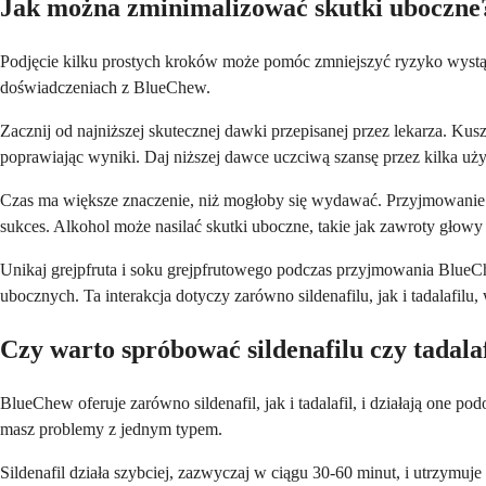
Jak można zminimalizować skutki uboczne
Podjęcie kilku prostych kroków może pomóc zmniejszyć ryzyko wystąp
doświadczeniach z BlueChew.
Zacznij od najniższej skutecznej dawki przepisanej przez lekarza. Kusz
poprawiając wyniki. Daj niższej dawce uczciwą szansę przez kilka uż
Czas ma większe znaczenie, niż mogłoby się wydawać. Przyjmowanie 
sukces. Alkohol może nasilać skutki uboczne, takie jak zawroty głowy i
Unikaj grejpfruta i soku grejpfrutowego podczas przyjmowania BlueC
ubocznych. Ta interakcja dotyczy zarówno sildenafilu, jak i tadalafil
Czy warto spróbować sildenafilu czy tadala
BlueChew oferuje zarówno sildenafil, jak i tadalafil, i działają one p
masz problemy z jednym typem.
Sildenafil działa szybciej, zazwyczaj w ciągu 30-60 minut, i utrzymuje 