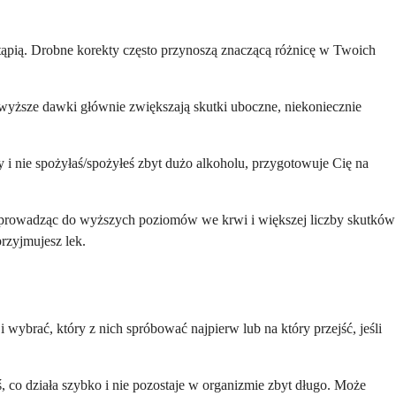
tąpią. Drobne korekty często przynoszą znaczącą różnicę w Twoich
le wyższe dawki głównie zwiększają skutki uboczne, niekoniecznie
nie spożyłaś/spożyłeś zbyt dużo alkoholu, przygotowuje Cię na
ie prowadząc do wyższych poziomów we krwi i większej liczby skutków
przyjmujesz lek.
 wybrać, który z nich spróbować najpierw lub na który przejść, jeśli
oś, co działa szybko i nie pozostaje w organizmie zbyt długo. Może