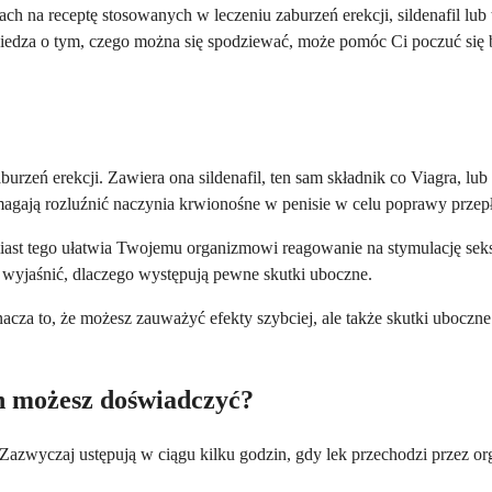
ch na receptę stosowanych w leczeniu zaburzeń erekcji, sildenafil lub 
e wiedza o tym, czego można się spodziewać, może pomóc Ci poczuć si
eń erekcji. Zawiera ona sildenafil, ten sam składnik co Viagra, lub ta
omagają rozluźnić naczynia krwionośne w penisie w celu poprawy prze
ast tego ułatwia Twojemu organizmowi reagowanie na stymulację seksu
wyjaśnić, dlaczego występują pewne skutki uboczne.
Oznacza to, że możesz zauważyć efekty szybciej, ale także skutki uboc
ch możesz doświadczyć?
yczaj ustępują w ciągu kilku godzin, gdy lek przechodzi przez organi