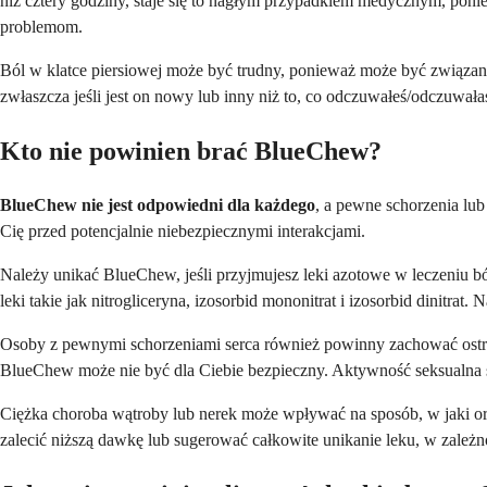
niż cztery godziny, staje się to nagłym przypadkiem medycznym, poni
problemom.
Ból w klatce piersiowej może być trudny, ponieważ może być związany
zwłaszcza jeśli jest on nowy lub inny niż to, co odczuwałeś/odczuwa
Kto nie powinien brać BlueChew?
BlueChew nie jest odpowiedni dla każdego
, a pewne schorzenia lub
Cię przed potencjalnie niebezpiecznymi interakcjami.
Należy unikać BlueChew, jeśli przyjmujesz leki azotowe w leczeniu b
leki takie jak nitrogliceryna, izosorbid mononitrat i izosorbid dinitra
Osoby z pewnymi schorzeniami serca również powinny zachować ostrożn
BlueChew może nie być dla Ciebie bezpieczny. Aktywność seksualna s
Ciężka choroba wątroby lub nerek może wpływać na sposób, w jaki or
zalecić niższą dawkę lub sugerować całkowite unikanie leku, w zależno