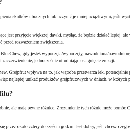
?
ienia skutków ubocznych lub uczynić je mniej uciążliwymi, jeśli wys
ące jest przyjęcie większej dawki, myśląc, że będzie działać lepiej, a
yć przed rozważeniem zwiększenia.
BlueChew, gdy jesteś wypoczęta/wypoczęty, nawodniona/nawodniony i 
 zaczerwienienie, jednocześnie utrudniając osiągnięcie erekcji.
hew. Grejpfrut wpływa na to, jak wątroba przetwarza lek, potencjaln
u, więc najlepiej unikać produktów grejpfrutowych w dniach, w których 
filu?
odobnie, ale mają pewne różnice. Zrozumienie tych różnic może pomóc Ci
się przez około cztery do sześciu godzin. Jest dobry, jeśli chcesz czeg