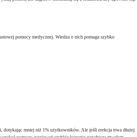
miastowej pomocy medycznej. Wiedza o nich pomaga szybko
i, dotykając mniej niż 1% użytkowników. Ale jeśli erekcja trwa dłużej