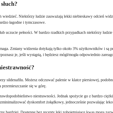
 słuch?
ch wiedzieć. Niektórzy ludzie zauważają lekki niebieskawy odcień widz
ardzo łagodne i tymczasowe.
 uczucie pełności. W bardzo rzadkich przypadkach niektórzy ludzie doś
pomaga. Zmiany widzenia dotykają tylko około 3% użytkowników i są 
zpoznasz je, jeśli wystąpią, i będziesz mógł/mogła odpowiednio zarea
niestrawność?
przy sildenafilu. Możesz odczuwać palenie w klatce piersiowej, podobn
przemieszczanie się w górę.
dopodobieństwo niestrawności. Jednak spożycie go z bardzo ciężkim 
 zminimalizować dyskomfort żołądkowy, jednocześnie pozwalając lekow
zny bardziej. Dostępne bez recepty leki zobojętniające kwas mogą zazw