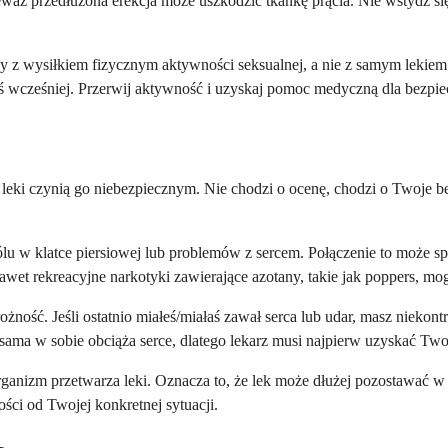
eważ przedłużona erekcja może uszkodzić tkankę prącia. Nie wstydź s
 z wysiłkiem fizycznym aktywności seksualnej, a nie z samym lekiem.
łaś wcześniej. Przerwij aktywność i uzyskaj pomoc medyczną dla bezpi
 leki czynią go niebezpiecznym. Nie chodzi o ocenę, chodzi o Twoje be
ólu w klatce piersiowej lub problemów z sercem. Połączenie to może 
t. Nawet rekreacyjne narkotyki zawierające azotany, takie jak poppers, 
ość. Jeśli ostatnio miałeś/miałaś zawał serca lub udar, masz niekont
ama w sobie obciąża serce, dlatego lekarz musi najpierw uzyskać Two
ganizm przetwarza leki. Oznacza to, że lek może dłużej pozostawać 
ści od Twojej konkretnej sytuacji.