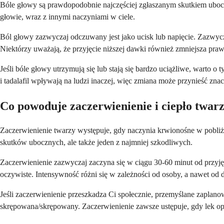
Bóle głowy są prawdopodobnie najczęściej zgłaszanym skutkiem ubocz
głowie, wraz z innymi naczyniami w ciele.
Ból głowy zazwyczaj odczuwany jest jako ucisk lub napięcie. Zazwycz
Niektórzy uważają, że przyjęcie niższej dawki również zmniejsza pr
Jeśli bóle głowy utrzymują się lub stają się bardzo uciążliwe, war
i tadalafil wpływają na ludzi inaczej, więc zmiana może przynieść znac
Co powoduje zaczerwienienie i ciepło twar
Zaczerwienienie twarzy występuje, gdy naczynia krwionośne w pobliżu
skutków ubocznych, ale także jeden z najmniej szkodliwych.
Zaczerwienienie zazwyczaj zaczyna się w ciągu 30-60 minut od przyjęc
oczywiste. Intensywność różni się w zależności od osoby, a nawet od
Jeśli zaczerwienienie przeszkadza Ci społecznie, przemyślane zaplano
skrępowana/skrępowany. Zaczerwienienie zawsze ustępuje, gdy lek o