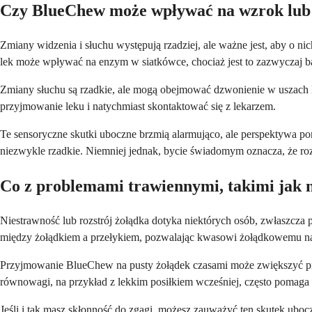
Czy BlueChew może wpływać na wzrok lub
Zmiany widzenia i słuchu występują rzadziej, ale ważne jest, aby o ni
lek może wpływać na enzym w siatkówce, chociaż jest to zazwyczaj b
Zmiany słuchu są rzadkie, ale mogą obejmować dzwonienie w uszach lub
przyjmowanie leku i natychmiast skontaktować się z lekarzem.
Te sensoryczne skutki uboczne brzmią alarmująco, ale perspektywa 
niezwykle rzadkie. Niemniej jednak, bycie świadomym oznacza, że ​​ro
Co z problemami trawiennymi, takimi jak 
Niestrawność lub rozstrój żołądka dotyka niektórych osób, zwłaszcza 
między żołądkiem a przełykiem, pozwalając kwasowi żołądkowemu na 
Przyjmowanie BlueChew na pusty żołądek czasami może zwiększyć praw
równowagi, na przykład z lekkim posiłkiem wcześniej, często pomaga
Jeśli i tak masz skłonność do zgagi, możesz zauważyć ten skutek uboc