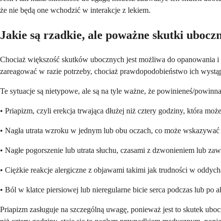
że nie będą one wchodzić w interakcje z lekiem.
Jakie są rzadkie, ale poważne skutki ubocz
Chociaż większość skutków ubocznych jest możliwa do opanowania i 
zareagować w razie potrzeby, chociaż prawdopodobieństwo ich wystąpie
Te sytuacje są nietypowe, ale są na tyle ważne, że powinieneś/powinn
• Priapizm, czyli erekcja trwająca dłużej niż cztery godziny, która moż
• Nagła utrata wzroku w jednym lub obu oczach, co może wskazywać
• Nagłe pogorszenie lub utrata słuchu, czasami z dzwonieniem lub za
• Ciężkie reakcje alergiczne z objawami takimi jak trudności w oddyc
• Ból w klatce piersiowej lub nieregularne bicie serca podczas lub po 
Priapizm zasługuje na szczególną uwagę, ponieważ jest to skutek uboczn