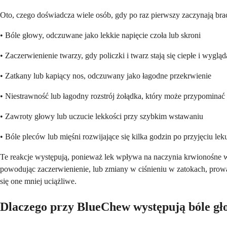
Oto, czego doświadcza wiele osób, gdy po raz pierwszy zaczynają bra
• Bóle głowy, odczuwane jako lekkie napięcie czoła lub skroni
• Zaczerwienienie twarzy, gdy policzki i twarz stają się ciepłe i wygl
• Zatkany lub kapiący nos, odczuwany jako łagodne przekrwienie
• Niestrawność lub łagodny rozstrój żołądka, który może przypominać
• Zawroty głowy lub uczucie lekkości przy szybkim wstawaniu
• Bóle pleców lub mięśni rozwijające się kilka godzin po przyjęciu lek
Te reakcje występują, ponieważ lek wpływa na naczynia krwionośne w 
powodując zaczerwienienie, lub zmiany w ciśnieniu w zatokach, prowad
się one mniej uciążliwe.
Dlaczego przy BlueChew występują bóle g