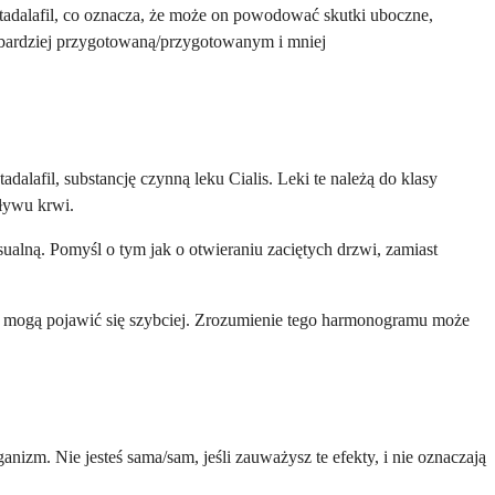
tadalafil, co oznacza, że ​​może on powodować skutki uboczne,
ę bardziej przygotowaną/przygotowanym i mniej
dalafil, substancję czynną leku Cialis. Leki te należą do klasy
pływu krwi.
alną. Pomyśl o tym jak o otwieraniu zaciętych drzwi, zamiast
zne mogą pojawić się szybciej. Zrozumienie tego harmonogramu może
zm. Nie jesteś sama/sam, jeśli zauważysz te efekty, i nie oznaczają