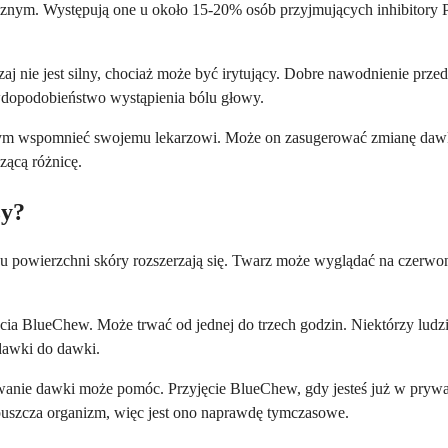
nym. Występują one u około 15-20% osób przyjmujących inhibitory PD
aj nie jest silny, chociaż może być irytujący. Dobre nawodnienie prz
awdopodobieństwo wystąpienia bólu głowy.
to o tym wspomnieć swojemu lekarzowi. Może on zasugerować zmianę da
zącą różnicę.
zy?
 powierzchni skóry rozszerzają się. Twarz może wyglądać na czerwoną 
ia BlueChew. Może trwać od jednej do trzech godzin. Niektórzy ludzie
 dawki do dawki.
wanie dawki może pomóc. Przyjęcie BlueChew, gdy jesteś już w prywatn
puszcza organizm, więc jest ono naprawdę tymczasowe.