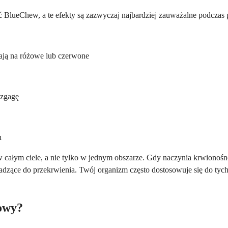
ć BlueChew, a te efekty są zazwyczaj najbardziej zauważalne podczas
ądają na różowe lub czerwone
 zgagę
u
całym ciele, a nie tylko w jednym obszarze. Gdy naczynia krwionośne
zące do przekrwienia. Twój organizm często dostosowuje się do tych e
łowy?