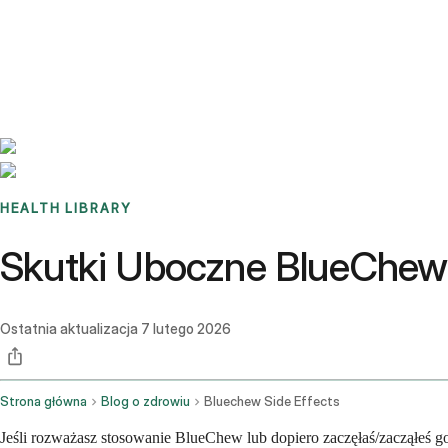
Benchmarks
Stories
FAQ
Sign up / Log in
HEALTH LIBRARY
Skutki Uboczne BlueChew:
Ostatnia aktualizacja
7 lutego 2026
Strona główna
Blog o zdrowiu
Bluechew Side Effects
Jeśli rozważasz stosowanie BlueChew lub dopiero zaczęłaś/zacząłeś go