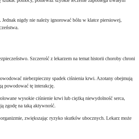
ię szukać pomocy, ponieważ szybkie leczenie zapobiega trwałym
 Jednak nigdy nie należy ignorować bólu w klatce piersiowej,
eczeństwa.
zpieczeństwo. Szczerość z lekarzem na temat historii choroby chroni
spowodować niebezpieczny spadek ciśnienia krwi. Azotany obejmują
mogą powodować tę interakcję.
rolowane wysokie ciśnienie krwi lub ciężką niewydolność serca,
ją zgodę na taką aktywność.
w organizmie, zwiększając ryzyko skutków ubocznych. Lekarz może