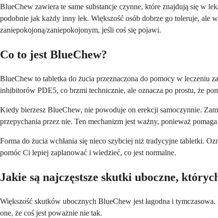
BlueChew zawiera te same substancje czynne, które znajdują się w leka
podobnie jak każdy inny lek. Większość osób dobrze go toleruje, al
zaniepokojoną/zaniepokojonym, jeśli coś się pojawi.
Co to jest BlueChew?
BlueChew to tabletka do żucia przeznaczona do pomocy w leczeniu zaburz
inhibitorów PDE5, co brzmi technicznie, ale oznacza po prostu, że p
Kiedy bierzesz BlueChew, nie powoduje on erekcji samoczynnie. Zami
przepychania przez nie. Ten mechanizm jest ważny, ponieważ pomaga 
Forma do żucia wchłania się nieco szybciej niż tradycyjne tabletki. 
pomóc Ci lepiej zaplanować i wiedzieć, co jest normalne.
Jakie są najczęstsze skutki uboczne, który
Większość skutków ubocznych BlueChew jest łagodna i tymczasowa. Zazw
one, że coś jest poważnie nie tak.