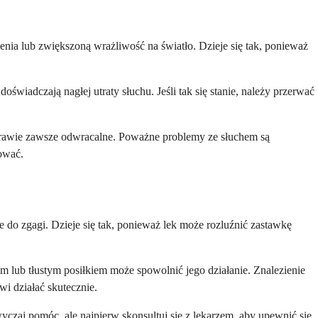
enia lub zwiększoną wrażliwość na światło. Dzieje się tak, ponieważ
wiadczają nagłej utraty słuchu. Jeśli tak się stanie, należy przerwać
prawie zawsze odwracalne. Poważne problemy ze słuchem są
gować.
e do zgagi. Dzieje się tak, ponieważ lek może rozluźnić zastawkę
lub tłustym posiłkiem może spowolnić jego działanie. Znalezienie
i działać skutecznie.
yczaj pomóc, ale najpierw skonsultuj się z lekarzem, aby upewnić się,