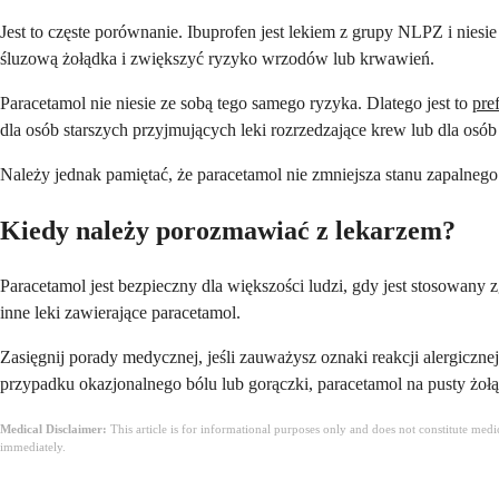
Jest to częste porównanie. Ibuprofen jest lekiem z grupy NLPZ i nies
śluzową żołądka i zwiększyć ryzyko wrzodów lub krwawień.
Paracetamol nie niesie ze sobą tego samego ryzyka. Dlatego jest to
pre
dla osób starszych przyjmujących leki rozrzedzające krew lub dla osó
Należy jednak pamiętać, że paracetamol nie zmniejsza stanu zapalnego.
Kiedy należy porozmawiać z lekarzem?
Paracetamol jest bezpieczny dla większości ludzi, gdy jest stosowany zg
inne leki zawierające paracetamol.
Zasięgnij porady medycznej, jeśli zauważysz oznaki reakcji alergiczn
przypadku okazjonalnego bólu lub gorączki, paracetamol na pusty żo
Medical Disclaimer:
This article is for informational purposes only and does not constitute med
immediately.