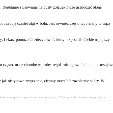
ia. Regularne stosowanie na pusty żołądek może uszkodzić błonę
potrzebują częstej ulgi w bólu. Jest również często wybierany w ciąży,
y. Lekarz pomoże Ci zdecydować, który lek jest dla Ciebie najlepszy.
o często, masz chorobę wątroby, regularnie pijesz alkohol lub stosujesz
kie jak nietypowe zmęczenie, ciemny mocz lub zażółcenie skóry. W
. If you are experiencing a medical emergency, call 911 or go to the nearest emergency room