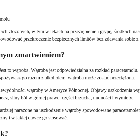
amolu
ktach złożonych, w tym w lekach na przeziębienie i grypę, środkach n
powodować przekroczenie bezpiecznych limitów bez zdawania sobie z t
ównym zmartwieniem?
st to wątroba. Wątroba jest odpowiedzialna za rozkład paracetamolu.
 spożywasz go razem z alkoholem, wątroba może zostać przeciążona.
j niewydolności wątroby w Ameryce Północnej. Objawy uszkodzenia wąt
z, silny ból w górnej prawej części brzucha, nudności i wymioty.
 bardziej narażone na uszkodzenie wątroby spowodowane paracetamolem
czny i w jakiej dawce go stosować.
ek?