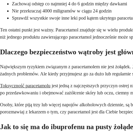
Zachowaj odstęp co najmniej 4 do 6 godzin między dawkami
Nie przekraczaj 4000 miligramów w ciągu 24 godzin
Sprawdź wszystkie swoje inne leki pod kątem ukrytego paracet
Ten ostatni punkt jest ważny. Paracetamol znajduje się w wielu produ
niż jednego produktu zawierającego paracetamol jednocześnie może s
Dlaczego bezpieczeństwo wątroby jest gł
Największym ryzykiem związanym z paracetamolem nie jest żołądek. Je
żadnych problemów. Ale kiedy przyjmujesz go za dużo lub regularnie
Toksyczność paracetamolu
jest jedną z najczęstszych przyczyn ostre
po przedawkowaniu i obejmować zażółcenie skóry lub oczu, ciemny moc
Osoby, które piją trzy lub więcej napojów alkoholowych dziennie, są
porozmawiaj z lekarzem o tym, czy paracetamol jest dla Ciebie bezpie
Jak to się ma do ibuprofenu na pusty żołąd