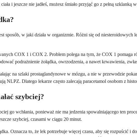
iała i jeszcze nie jadłeś, możesz śmiało przyjąć go z pełną szklanką 
ądka?
est sposób, w jaki działa w organizmie. Różni się od niesteroidowych 
zwanych COX 1 i COX 2. Problem polega na tym, że COX 1 pomaga r
dować podrażnienie żołądka, owrzodzenia, a nawet krwawienia, zwłas
, działając na szlaki prostaglandynowe w mózgu, a nie w przewodzie 
ją NLPZ. Dlatego lekarze często zalecają paracetamol osobom z histo
ałać szybciej?
ciej go wchłania, ponieważ nie ma jedzenia spowalniającego ten proce
szcze szybciej, czasami w ciągu 20 minut.
ądka. Oznacza to, że lek potrzebuje więcej czasu, aby się rozpuścić i