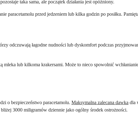
pozostaje taka sama, ale początek działania jest opóźniony.
anie paracetamolu przed jedzeniem lub kilka godzin po posiłku. Pamięt
tórzy odczuwają łagodne nudności lub dyskomfort podczas przyjmowania 
anką mleka lub kilkoma krakersami. Może to nieco spowolnić wchłaniani
odzi o bezpieczeństwo paracetamolu.
Maksymalna zalecana dawka
dla 
 bliżej 3000 miligramów dziennie jako ogólny środek ostrożności.