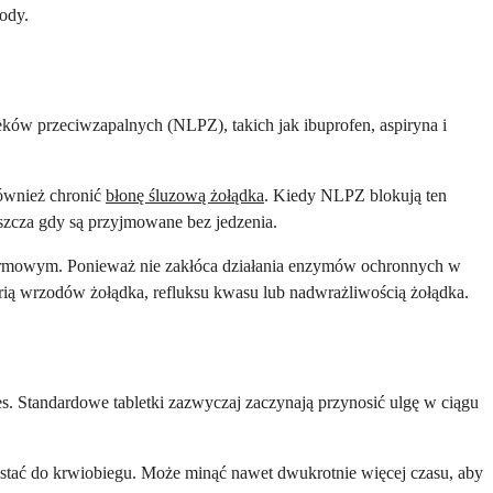
wody.
leków przeciwzapalnych (NLPZ), takich jak ibuprofen, aspiryna i
ównież chronić
błonę śluzową żołądka
. Kiedy NLPZ blokują ten
zcza gdy są przyjmowane bez jedzenia.
pokarmowym. Ponieważ nie zakłóca działania enzymów ochronnych w
rią wrzodów żołądka, refluksu kwasu lub nadwrażliwością żołądka.
s. Standardowe tabletki zazwyczaj zaczynają przynosić ulgę w ciągu
 dostać do krwiobiegu. Może minąć nawet dwukrotnie więcej czasu, aby