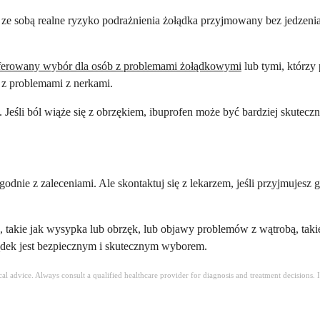
ie ze sobą realne ryzyko podrażnienia żołądka przyjmowany bez jedzen
ferowany wybór dla osób z problemami żołądkowymi
lub tymi, którzy 
b z problemami z nerkami.
 Jeśli ból wiąże się z obrzękiem, ibuprofen może być bardziej skuteczn
odnie z zaleceniami. Ale skontaktuj się z lekarzem, jeśli przyjmujesz g
ej, takie jak wysypka lub obrzęk, lub objawy problemów z wątrobą, ta
łądek jest bezpiecznym i skutecznym wyborem.
ical advice. Always consult a qualified healthcare provider for diagnosis and treatment decisions