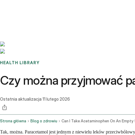
Benchmarks
Stories
FAQ
Sign up / Log in
HEALTH LIBRARY
Czy można przyjmować pa
Ostatnia aktualizacja
11 lutego 2026
Strona główna
Blog o zdrowiu
Can I Take Acetaminophen On An Empty
Tak, można. Paracetamol jest jednym z niewielu leków przeciwbólowy