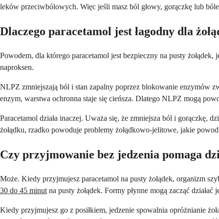
leków przeciwbólowych. Więc jeśli masz ból głowy, gorączkę lub bóle c
Dlaczego paracetamol jest łagodny dla żoł
Powodem, dla którego paracetamol jest bezpieczny na pusty żołądek, j
naproksen.
NLPZ zmniejszają ból i stan zapalny poprzez blokowanie enzymów 
enzym, warstwa ochronna staje się cieńsza. Dlatego NLPZ mogą powo
Paracetamol działa inaczej. Uważa się, że zmniejsza ból i gorączkę
żołądku, rzadko powoduje problemy żołądkowo-jelitowe, jakie powodu
Czy przyjmowanie bez jedzenia pomaga dzi
Może. Kiedy przyjmujesz paracetamol na pusty żołądek, organizm szyb
30 do 45 minut
na pusty żołądek. Formy płynne mogą zacząć działać je
Kiedy przyjmujesz go z posiłkiem, jedzenie spowalnia opróżnianie żoł