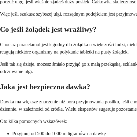
poczuć ulgę, jeśli właśnie zjadłeś duży posiłek. Całkowita skuteczność 
Więc jeśli szukasz szybszej ulgi, rozsądnym podejściem jest przyjmow
Co jeśli żołądek jest wrażliwy?
Chociaż paracetamol jest łagodny dla żołądka u większości ludzi, niek
reagują niektóre organizmy na połykanie tabletki na pusty żołądek.
Jeśli tak się dzieje, możesz śmiało przyjąć go z małą przekąską, szkl
odczuwanie ulgi.
Jaka jest bezpieczna dawka?
Dawka ma większe znaczenie niż pora przyjmowania posiłku, jeśli ch
dziennie, w zależności od źródła. Wielu ekspertów sugeruje pozostanie
Oto kilka pomocnych wskazówek:
Przyjmuj od 500 do 1000 miligramów na dawkę