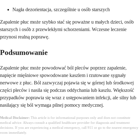
Nagła dezorientacja, szczególnie u osób starszych
Zapalenie płuc może szybko stać się poważne u małych dzieci, osób
starszych i osób z przewlekłymi schorzeniami. Wczesne leczenie
przynosi realną poprawę.
Podsumowanie
Zapalenie płuc może powodować ból pleców poprzez zapalenie,
napięcie mięśniowe spowodowane kaszlem i rzutowane sygnały
nerwowe z płuc. Ból zazwyczaj pojawia się w górnej lub środkowej
części pleców i nasila się podczas oddychania lub kaszlu. Większość
przypadków poprawia się wraz z ustępowaniem infekcji, ale silny lub
nasilający się ból wymaga pilnej pomocy medycznej.
Medical Disclaimer:
This article is for informational purposes only and does not constitute
medical advice. Always consult a qualified healthcare provider for diagnosis and treatment
decisions. If you are experiencing a medical emergency, call 911 or go to the nearest emergency
room immediately.