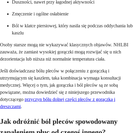
Duszności, nawet przy łagodnej aktywności
Zmęczenie i ogólne osłabienie
Ból w klatce piersiowej, który nasila się podczas oddychania lub
kaszlu
Osoby starsze mogą nie wykazywać klasycznych objawów. NHLBI
zauważa, że zamiast wysokiej gorączki mogą rozwijać się u nich
dezorientacja lub niższa niż normalnie temperatura ciała.
Jeśli doświadczasz bólu pleców w połączeniu z gorączką i
utrzymującym się kaszlem, taka kombinacja wymaga konsultacji
medycznej. Więcej o tym, jak gorączka i ból pleców są ze sobą
powiązane, można dowiedzieć się z niniejszego przewodnika
dotyczącego
przyczyn bólu dolnej części pleców z gorączką i
dreszczami
.
Jak odróżnić ból pleców spowodowany
zapaleniem płuc od czegoś innego?