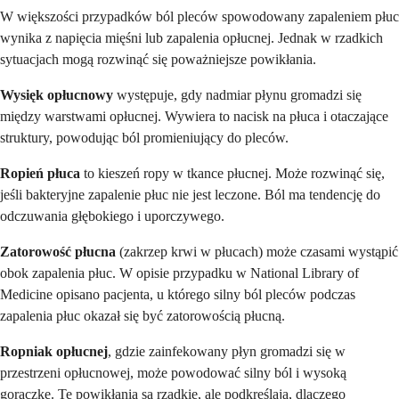
W większości przypadków ból pleców spowodowany zapaleniem płuc
wynika z napięcia mięśni lub zapalenia opłucnej. Jednak w rzadkich
sytuacjach mogą rozwinąć się poważniejsze powikłania.
Wysięk opłucnowy
występuje, gdy nadmiar płynu gromadzi się
między warstwami opłucnej. Wywiera to nacisk na płuca i otaczające
struktury, powodując ból promieniujący do pleców.
Ropień płuca
to kieszeń ropy w tkance płucnej. Może rozwinąć się,
jeśli bakteryjne zapalenie płuc nie jest leczone. Ból ma tendencję do
odczuwania głębokiego i uporczywego.
Zatorowość płucna
(zakrzep krwi w płucach) może czasami wystąpić
obok zapalenia płuc. W opisie przypadku w National Library of
Medicine opisano pacjenta, u którego silny ból pleców podczas
zapalenia płuc okazał się być zatorowością płucną.
Ropniak opłucnej
, gdzie zainfekowany płyn gromadzi się w
przestrzeni opłucnowej, może powodować silny ból i wysoką
gorączkę. Te powikłania są rzadkie, ale podkreślają, dlaczego