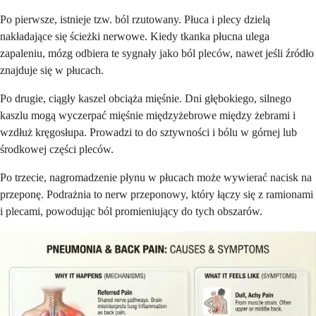
Po pierwsze, istnieje tzw. ból rzutowany. Płuca i plecy dzielą
nakładające się ścieżki nerwowe. Kiedy tkanka płucna ulega
zapaleniu, mózg odbiera te sygnały jako ból pleców, nawet jeśli źródło
znajduje się w płucach.
Po drugie, ciągły kaszel obciąża mięśnie. Dni głębokiego, silnego
kaszlu mogą wyczerpać mięśnie międzyżebrowe między żebrami i
wzdłuż kręgosłupa. Prowadzi to do sztywności i bólu w górnej lub
środkowej części pleców.
Po trzecie, nagromadzenie płynu w płucach może wywierać nacisk na
przeponę. Podrażnia to nerw przeponowy, który łączy się z ramionami
i plecami, powodując ból promieniujący do tych obszarów.