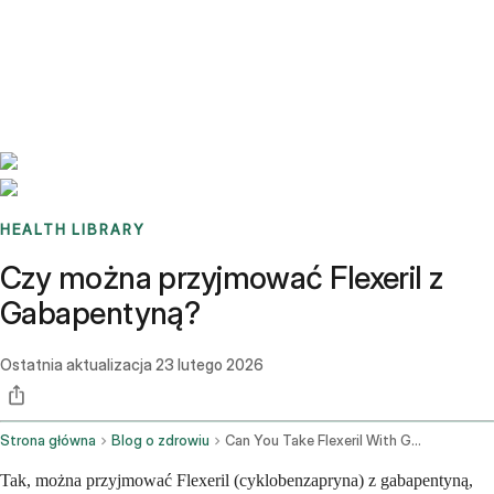
Benchmarks
Stories
FAQ
Sign up / Log in
HEALTH LIBRARY
Czy można przyjmować Flexeril z
Gabapentyną?
Ostatnia aktualizacja
23 lutego 2026
Strona główna
Blog o zdrowiu
Can You Take Flexeril With Gabapentin
Tak, można przyjmować Flexeril (cyklobenzapryna) z gabapentyną,