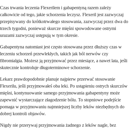
Czas trwania leczenia Flexerilem i gabapentyną razem zależy
całkowicie od tego, jakie schorzenia leczysz. Flexeril jest zazwyczaj
przepisywany do krótkotrwałego stosowania, zazwyczaj przez dwa do
trzech tygodni, ponieważ skurcze mięśni spowodowane ostrymi
urazami zazwyczaj ustępują w tym okresie.
Gabapentyna natomiast jest często stosowana przez dłuższy czas w
leczeniu schorzeń przewlekłych, takich jak ból nerwów czy
fibromialgia. Możesz ją przyjmować przez miesiące, a nawet lata, jeśli
skutecznie kontroluje długoterminowe schorzenie.
Lekarz prawdopodobnie planuje najpierw przerwać stosowanie
Flexerilu, jeśli przyjmowałeś oba leki. Po ustąpieniu ostrych skurczów
mięśni, kontynuowanie samego przyjmowania gabapentyny może
zapewnić wystarczające złagodzenie bólu. To stopniowe podejście
pomaga w przyjmowaniu najmniejszej liczby leków niezbędnych do
dobrej kontroli objawów.
Nigdy nie przerywaj przyjmowania żadnego z leków nagle, bez