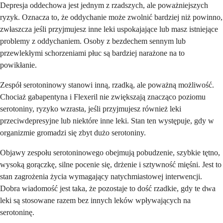
Depresja oddechowa jest jednym z rzadszych, ale poważniejszych
ryzyk. Oznacza to, że oddychanie może zwolnić bardziej niż powinno,
zwłaszcza jeśli przyjmujesz inne leki uspokajające lub masz istniejące
problemy z oddychaniem. Osoby z bezdechem sennym lub
przewlekłymi schorzeniami płuc są bardziej narażone na to
powikłanie.
Zespół serotoninowy stanowi inną, rzadką, ale poważną możliwość.
Chociaż gabapentyna i Flexeril nie zwiększają znacząco poziomu
serotoniny, ryzyko wzrasta, jeśli przyjmujesz również leki
przeciwdepresyjne lub niektóre inne leki. Stan ten występuje, gdy w
organizmie gromadzi się zbyt dużo serotoniny.
Objawy zespołu serotoninowego obejmują pobudzenie, szybkie tętno,
wysoką gorączkę, silne pocenie się, drżenie i sztywność mięśni. Jest to
stan zagrożenia życia wymagający natychmiastowej interwencji.
Dobra wiadomość jest taka, że pozostaje to dość rzadkie, gdy te dwa
leki są stosowane razem bez innych leków wpływających na
serotoninę.