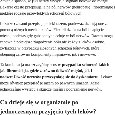
Zmienia sposób, w jaki nerwy wysyłają sygnały bólowe do mózgu.
Lekarze często przepisują ją na ból nerwów (neuropatię), fibromialgię i
niektóre rodzaje przewlekłych schorzeń bólowych.
Lekarze czasami przepisują te leki razem, ponieważ działają one za
pomocą różnych mechanizmów. Flexeril działa na ból i napięcie
mięśni, podczas gdy gabapentyna celuje w ból nerwów. Razem mogą
zapewnić pełniejsze złagodzenie bólu niż każdy z leków osobno,
zwłaszcza w przypadku złożonych schorzeń bólowych, które
obejmują zarówno komponenty mięśniowe, jak i nerwowe.
Ta kombinacja ma szczególny sens
w przypadku schorzeń takich
jak fibromialgia, gdzie zarówno tkliwość mięśni, jak i
nadwrażliwość nerwów przyczyniają się do dyskomfortu
. Lekarz
może również przepisać je razem po pewnych urazach, gdzie
jednocześnie występują skurcze mięśni i podrażnienie nerwów.
Co dzieje się w organizmie po
jednoczesnym przyjęciu tych leków?