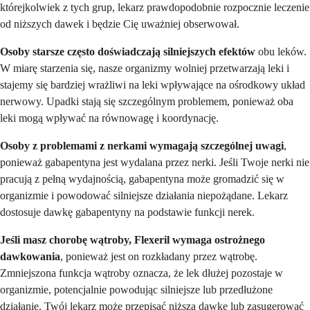
którejkolwiek z tych grup, lekarz prawdopodobnie rozpocznie leczenie
od niższych dawek i będzie Cię uważniej obserwował.
Osoby starsze często doświadczają silniejszych efektów
obu leków.
W miarę starzenia się, nasze organizmy wolniej przetwarzają leki i
stajemy się bardziej wrażliwi na leki wpływające na ośrodkowy układ
nerwowy. Upadki stają się szczególnym problemem, ponieważ oba
leki mogą wpływać na równowagę i koordynację.
Osoby z problemami z nerkami wymagają szczególnej uwagi
,
ponieważ gabapentyna jest wydalana przez nerki. Jeśli Twoje nerki nie
pracują z pełną wydajnością, gabapentyna może gromadzić się w
organizmie i powodować silniejsze działania niepożądane. Lekarz
dostosuje dawkę gabapentyny na podstawie funkcji nerek.
Jeśli masz chorobę wątroby, Flexeril wymaga ostrożnego
dawkowania
, ponieważ jest on rozkładany przez wątrobę.
Zmniejszona funkcja wątroby oznacza, że lek dłużej pozostaje w
organizmie, potencjalnie powodując silniejsze lub przedłużone
działanie. Twój lekarz może przepisać niższą dawkę lub zasugerować