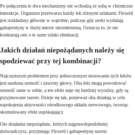
Po połączeniu te dwa mechanizmy nie wchodzą ze sobą w chemiczne
interakcje. Organizm przetwarza każdy lek różnymi szlakami. Flexeril
jest rozkładany głównie w wątrobie, podczas gdy nerki wydalają
gabapentynę w dużej mierze niezmienioną. Oznacza to, że nie
konkurują one o te same szlaki eliminacji.
Jakich działań niepożądanych należy się
spodziewać przy tej kombinacji?
Najczęstszym problemem przy jednoczesnym stosowaniu tych leków
jest nasilona senność i zawroty głowy. Oba leki mogą powodować
senność same w sobie, a ten efekt staje się bardziej wyraźny, gdy są
przyjmowane razem. Dzieje się tak, ponieważ oba działają w celu
uspokojenia aktywności ośrodkowego układu nerwowego, tworząc
skumulowany efekt uspokajający.
Oto działania niepożądane, których najprawdopodobniej
doświadczysz, przyjmując Flexeril i gabapentynę razem: