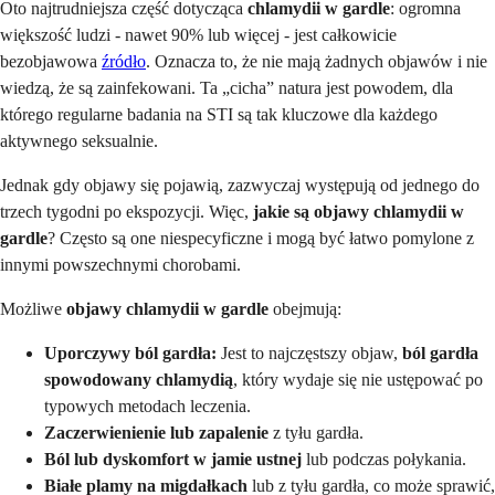
Oto najtrudniejsza część dotycząca
chlamydii w gardle
: ogromna
większość ludzi - nawet 90% lub więcej - jest całkowicie
bezobjawowa
źródło
. Oznacza to, że nie mają żadnych objawów i nie
wiedzą, że są zainfekowani. Ta „cicha” natura jest powodem, dla
którego regularne badania na STI są tak kluczowe dla każdego
aktywnego seksualnie.
Jednak gdy objawy się pojawią, zazwyczaj występują od jednego do
trzech tygodni po ekspozycji. Więc,
jakie są objawy chlamydii w
gardle
? Często są one niespecyficzne i mogą być łatwo pomylone z
innymi powszechnymi chorobami.
Możliwe
objawy chlamydii w gardle
obejmują:
Uporczywy ból gardła:
Jest to najczęstszy objaw,
ból gardła
spowodowany chlamydią
, który wydaje się nie ustępować po
typowych metodach leczenia.
Zaczerwienienie lub zapalenie
z tyłu gardła.
Ból lub dyskomfort w jamie ustnej
lub podczas połykania.
Białe plamy na migdałkach
lub z tyłu gardła, co może sprawić,