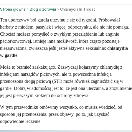
Strona główna
Blog o zdrowiu
Chlamydia In Throat
Ten uporczywy ból gardła utrzymuje się od tygodni. Próbowałaś
herbaty z miodem, pastylek i więcej odpoczynku, ale nic nie pomaga.
Chociaż możesz pomyśleć o zwykłym przeziębieniu lub anginie
paciorkowcowej, istnieje inna możliwość, która często pozostaje
niezauważona, zwłaszcza jeśli jesteś aktywna seksualnie:
chlamydia
w gardle
.
Może to brzmieć zaskakująco. Zazwyczaj kojarzymy chlamydię z
infekcjami narządów płciowych, ale ta powszechna infekcja
przenoszona drogą płciową (STI) może również zagnieździć się w
gardle. Dobrą wiadomością jest to, że jest ona uleczalna, a zrozumienie
jej jest pierwszym krokiem do ochrony zdrowia.
W tym przewodniku omówimy wszystko, co musisz wiedzieć, od
sposobu jej przenoszenia, przez objawy, po to, jak uzyskać
odpowiednie leczenie.