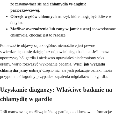
że zastanawiasz się nad
chlamydią vs anginie
paciorkowcowej
.
Obrzęk węzłów chłonnych
na szyi, które mogą być tkliwe w
dotyku.
Możliwe owrzodzenia lub rany w jamie ustnej
spowodowane
chlamydią, chociaż jest to rzadsze.
Ponieważ te objawy są tak ogólne, niemożliwe jest pewne
stwierdzenie, co się dzieje, bez odpowiedniego badania. Jeśli masz
uporczywy ból gardła i niedawno uprawiałeś niechroniony seks
oralny, warto rozważyć wykonanie badania. Więc,
jak wygląda
chlamydia jamy ustnej
? Często nic, ale jeśli pokazuje oznaki, może
przypominać łagodny przypadek zapalenia migdałków lub gardła.
Uzyskanie diagnozy: Właściwe badanie na
chlamydię w gardle
Jeśli martwisz się możliwą infekcją gardła, oto kluczowa informacja: