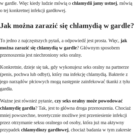
w gardle. Więc kiedy ludzie mówią o
chlamydii jamy ustnej
, mówią
o tej konkretnej infekcji gardłowej.
Jak można zarazić się chlamydią w gardle?
To jedno z najczęstszych pytań, a odpowiedź jest prosta. Więc,
jak
można zarazić się chlamydią w gardle
? Głównym sposobem
przenoszenia jest niechroniony seks oralny.
Konkretnie, dzieje się tak, gdy wykonujesz seks oralny na partnerze
(penis, pochwa lub odbyt), który ma infekcję chlamydią. Bakterie z
jego narządów płciowych mogą następnie zainfekować tkanki z tyłu
gardła.
Ważne jest również pytanie,
czy seks oralny może powodować
chlamydię gardła
? Tak, jest to główna droga przenoszenia. Chociaż
mniej powszechne, teoretycznie możliwe jest przeniesienie infekcji
przez otrzymanie seksu oralnego od osoby, która już ma aktywny
przypadek
chlamydiozy gardłowej
, chociaż badania w tym zakresie