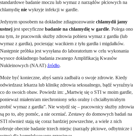
standardowe badanie moczu lub wymaz z narządów płciowych na
chlamydię
nie
wykryje infekcji w gardle.
Jedynym sposobem na dokładne zdiagnozowanie
chlamydii jamy
ustnej
jest specyficzne
badanie na chlamydię w gardle
. Polega ono
na tym, że pracownik służby zdrowia pobiera wymaz z gardła (lub
wymaz z gardła), pocierając wacikiem z tyłu gardła i migdałków.
Następnie próbka jest wysyłana do laboratorium w celu wykonania
wysoce dokładnego badania zwanego Amplifikacją Kwasów
Nukleinowych (NAAT)
źródło
.
Może być konieczne, abyś sam/a zadbał/a o swoje zdrowie. Kiedy
odwiedzasz lekarza lub klinikę zdrowia seksualnego, bądź wyraźny/a
co do swoich obaw. Powiedz im: „Martwię się o STI w moim gardle,
ponieważ miałem/am niechroniony seks oralny i chciałbym/abym
zrobić wymaz z gardła”. Nie wstydź się – pracownicy służby zdrowia
są po to, aby pomóc, a nie oceniać. Zestawy do domowych badań na
STI również stają się coraz bardziej powszechne, a wiele z nich
oferuje obecnie badanie trzech miejsc (narządy płciowe, odbytnicze i
ustne) dla kompleksowego przesiewu.