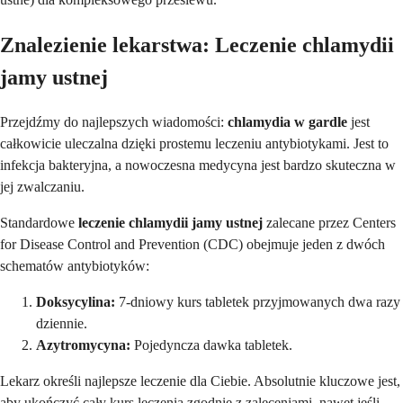
Znalezienie lekarstwa: Leczenie chlamydii
jamy ustnej
Przejdźmy do najlepszych wiadomości:
chlamydia w gardle
jest
całkowicie uleczalna dzięki prostemu leczeniu antybiotykami. Jest to
infekcja bakteryjna, a nowoczesna medycyna jest bardzo skuteczna w
jej zwalczaniu.
Standardowe
leczenie chlamydii jamy ustnej
zalecane przez Centers
for Disease Control and Prevention (CDC) obejmuje jeden z dwóch
schematów antybiotyków:
Doksycylina:
7-dniowy kurs tabletek przyjmowanych dwa razy
dziennie.
Azytromycyna:
Pojedyncza dawka tabletek.
Lekarz określi najlepsze leczenie dla Ciebie. Absolutnie kluczowe jest,
aby ukończyć cały kurs leczenia zgodnie z zaleceniami, nawet jeśli