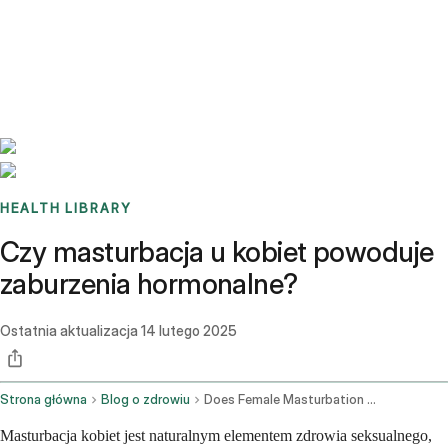
Benchmarks
Stories
FAQ
Sign up / Log in
HEALTH LIBRARY
Czy masturbacja u kobiet powoduje
zaburzenia hormonalne?
Ostatnia aktualizacja
14 lutego 2025
Strona główna
Blog o zdrowiu
Does Female Masturbation Cause Hormonal Imbalance
Masturbacja kobiet jest naturalnym elementem zdrowia seksualnego,