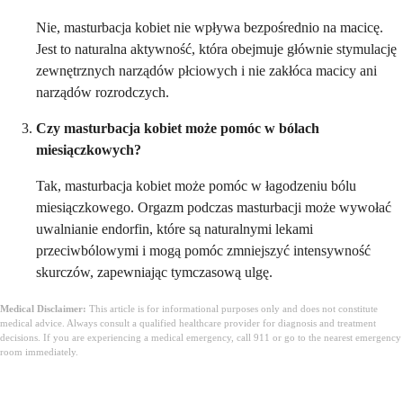
Nie, masturbacja kobiet nie wpływa bezpośrednio na macicę.
Jest to naturalna aktywność, która obejmuje głównie stymulację
zewnętrznych narządów płciowych i nie zakłóca macicy ani
narządów rozrodczych.
Czy masturbacja kobiet może pomóc w bólach
miesiączkowych?
Tak, masturbacja kobiet może pomóc w łagodzeniu bólu
miesiączkowego. Orgazm podczas masturbacji może wywołać
uwalnianie endorfin, które są naturalnymi lekami
przeciwbólowymi i mogą pomóc zmniejszyć intensywność
skurczów, zapewniając tymczasową ulgę.
Medical Disclaimer:
This article is for informational purposes only and does not constitute
medical advice. Always consult a qualified healthcare provider for diagnosis and treatment
decisions. If you are experiencing a medical emergency, call 911 or go to the nearest emergency
room immediately.